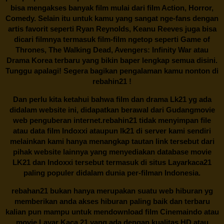
bisa mengakses banyak film mulai dari film Action, Horror,
Comedy. Selain itu untuk kamu yang sangat nge-fans dengan
artis favorit seperti Ryan Reynolds, Keanu Reeves juga bisa
dicari filmnya termasuk film-film ngetop seperti Game of
Thrones, The Walking Dead, Avengers: Infinity War atau
Drama Korea terbaru yang bikin baper lengkap semua disini.
Tunggu apalagi! Segera bagikan pengalaman kamu nonton di
rebahin21
!
Dan perlu kita ketahui bahwa film dan drama
Lk21
yg ada
didalam website ini, didapatkan berawal dari Gudangmovie
web penguberan internet.
rebahin21
tidak menyimpan file
atau data film Indoxxi ataupun lk21 di server kami sendiri
melainkan kami hanya menangkap tautan link tersebut dari
pihak website lainnya yang menyediakan database movie
LK21
dan Indoxxi tersebut termasuk di situs
Layarkaca21
paling populer didalam dunia per-filman Indonesia.
rebahan21
bukan hanya merupakan suatu web hiburan yg
memberikan anda akses hiburan paling baik dan terbaru
kalian pun mampu untuk mendownload film Cinemaindo atau
movie Layar Kaca 21 yang ada dengan kualitas HD atau