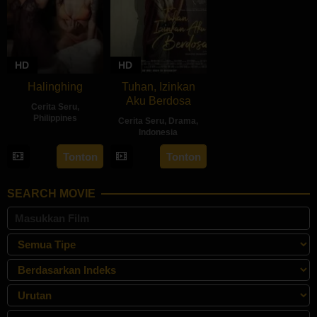
HD
HD
Halinghing
Tuhan, Izinkan
Aku Berdosa
Cerita Seru
,
Philippines
Cerita Seru
,
Drama
,
Indonesia
18
Jaque
22
Feyhero
Oct
Carlos
Tonton
Tonton
May
2024
2024
SEARCH MOVIE