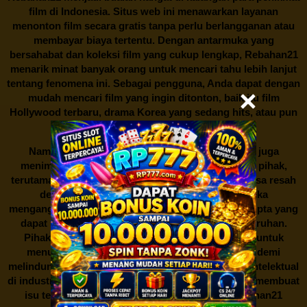
film di Indonesia. Situs web ini menawarkan layanan
menonton film secara gratis tanpa perlu berlangganan atau
membayar biaya tertentu. Dengan antarmuka yang
bersahabat dan koleksi film yang cukup lengkap,
Rebahan21
menarik minat banyak orang untuk mencari tahu lebih lanjut
tentang fenomena ini. Sebagai pengguna, Anda dapat dengan
mudah mencari film yang ingin ditonton, baik itu film
Hollywood terbaru, drama Korea yang sedang hits, atau pun
produksi film lokal dengan kualitas terbaik.
Namun, seperti halnya cerita manis,
Rebahan21
juga
menimbulkan kontroversi di industri film. Banyak pihak,
terutama produsen film dan pemilik hak cipta, merasa resah
dengan maraknya situs-situs seperti ini. Mereka
menganggapnya sebagai bentuk pelanggaran hak cipta yang
dapat merugikan industri perfilman secara keseluruhan.
Pihak berwenang pun turut terlibat dalam upaya untuk
menutup situs-situs ilegal semacam Rebahan21 demi
melindungi keberlangsungan bisnis dan kekayaan intelektual
di industri hiburan. Konflik kepentingan inilah yang membuat
isu tentang menonton film secara gratis di
Rebahan21