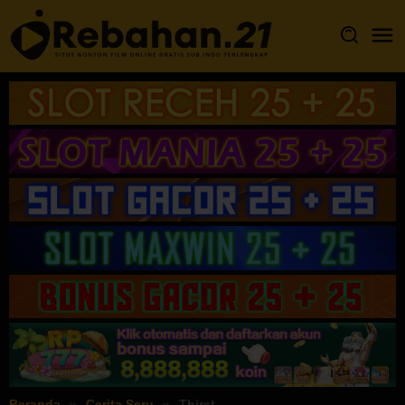
Loncat
ke
konten
Beranda
Cerita Seru
Thirst