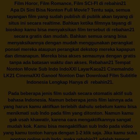
Film Horor, Film Romance, Film SCI-FI di
rebahin21
Apa Di Sini Bisa Nonton Full Movie? Tentu saja, semua
tayangan film yang sudah publish di publik akan tayang di
situs ini secara realtime. Bahkan ketika filmnya tayang di
bioskop kamu bisa menyaksikan film tersebut di
rebahan21
secara gratis dan mudah. Bahkan semua orang bisa
menyaksikannya dengan mudah menggunakan perangkat
ponsel mereka ataupun perangkat dekstop mereka kapapun
dan dimanapun. Mereka bisa akses semaunya dengan gratis
tanpa ada batasan waktu dan akses.
Rebahan21
Tempat
Nonton Movie Sub Indo IndoXXI LayarKaca21 CinemaIndo
LK21 CinemaXXI Ganool Nonton Dan Download Film Subtitle
Indonesia Lengkap Hanya di
rebahin21.
Pada beberapa jenis film sudah secara otomatis aktif sub
bahasa Indonesia. Namun beberapa jenis film lainnya ada
yang harus kamu aktifkan terlebih dahulu sebelum kamu bisa
menikmati sub Indo pada film yang ditonton. Namun kamu
gak usah khawatir, karena cara mengaktifkannya sangat
mudah kok. Kamu bisa mengaktifkan sub Indo pada video
yang kamu tonton hanya dengan 1-2 klik saja. Jika kamu suka
nonton online sub Indo, maka
rebahin21
adalah tempat