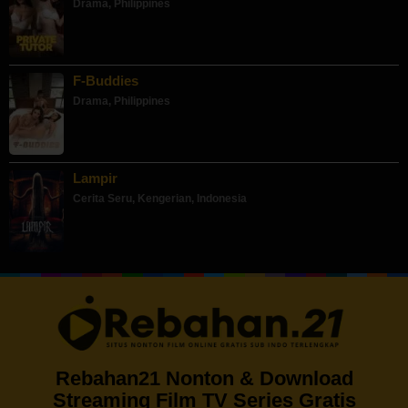
Drama
,
Philippines
F-Buddies
Drama
,
Philippines
Lampir
Cerita Seru
,
Kengerian
,
Indonesia
Rebahan21 Nonton & Download
Streaming Film TV Series Gratis