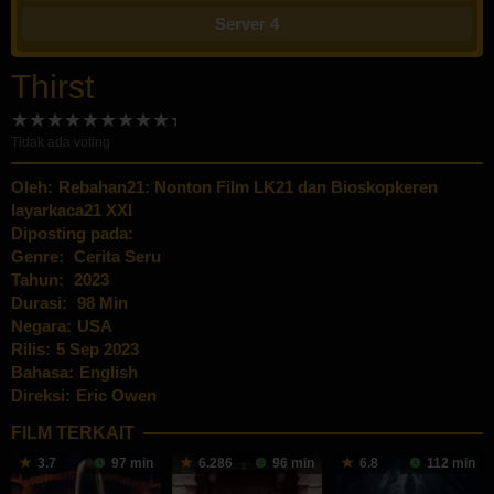
Server 4
Thirst
Tidak ada voting
Oleh:
Rebahan21: Nonton Film LK21 dan Bioskopkeren
layarkaca21 XXI
Diposting pada:
Genre:
Cerita Seru
Tahun:
2023
Durasi:
98 Min
Negara:
USA
Rilis:
5 Sep 2023
Bahasa:
English
Direksi:
Eric Owen
FILM TERKAIT
3.7
97 min
6.286
96 min
6.8
112 min