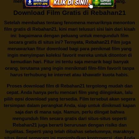
menjadi perbincangan seru yang terus berkembang.
Download Film Gratis di Rebahan21
Setelah membahas tentang fenomena menariknya menonton
film gratis di
Rebahan21
, kini mari telusuri sisi lain dari kisah
ini: bagaimana dengan peluang untuk mengunduh film
secara gratis di situs ini? Ternyata, Rebahan21 Film juga
menawarkan fitur download bagi para penikmat film yang
ingin menyimpan koleksi favorit mereka untuk ditonton di
kemudian hari. Fitur ini tentu saja menarik bagi banyak
orang, terutama yang ingin menikmati film-film favorit tanpa
harus terhubung ke internet atau khawatir kuota habis.
Proses download film di
Rebahan21
tergolong mudah dan
cepat. Anda hanya perlu mencari film yang diinginkan, lalu
pilih opsi download yang tersedia. Film tersebut akan segera
tersimpan dalam perangkat Anda, siap untuk dinikmati kapan
saja dan di mana saja. Namun, perlu diingat bahwa
mengunduh film secara gratis dari situs-situs seperti
Rebahan21 juga berarti berurusan dengan risiko dan
legalitas. Seperti yang telah dibahas sebelumnya, maraknya
situs ilegal semacam ini menimbulkan kontroversi, dan Anda