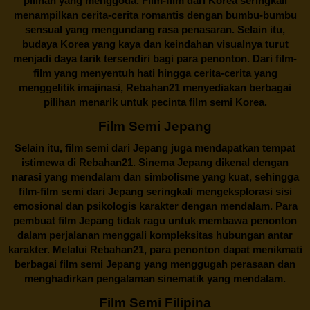
pilihan yang menggoda. Film-film dari Korea seringkali
menampilkan cerita-cerita romantis dengan bumbu-bumbu
sensual yang mengundang rasa penasaran. Selain itu,
budaya Korea yang kaya dan keindahan visualnya turut
menjadi daya tarik tersendiri bagi para penonton. Dari film-
film yang menyentuh hati hingga cerita-cerita yang
menggelitik imajinasi,
Rebahan21
menyediakan berbagai
pilihan menarik untuk pecinta film semi Korea.
Film Semi Jepang
Selain itu,
film semi dari Jepang
juga mendapatkan tempat
istimewa di Rebahan21. Sinema Jepang dikenal dengan
narasi yang mendalam dan simbolisme yang kuat, sehingga
film-film semi dari Jepang seringkali mengeksplorasi sisi
emosional dan psikologis karakter dengan mendalam. Para
pembuat film Jepang tidak ragu untuk membawa penonton
dalam perjalanan menggali kompleksitas hubungan antar
karakter. Melalui
Rebahan21
, para penonton dapat menikmati
berbagai
film semi Jepang
yang menggugah perasaan dan
menghadirkan pengalaman sinematik yang mendalam.
Film Semi Filipina