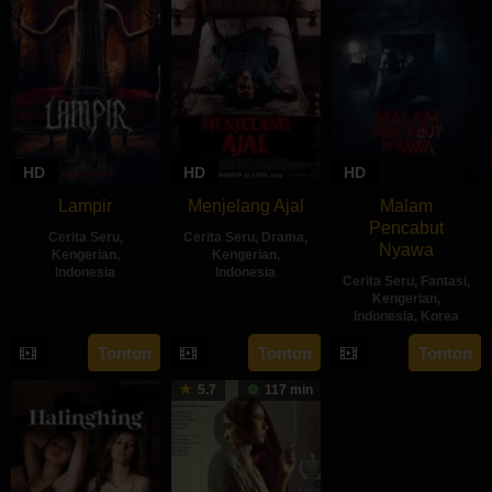
HD
HD
HD
Lampir
Menjelang Ajal
Malam
Pencabut
Cerita Seru
,
Cerita Seru
,
Drama
,
Nyawa
Kengerian
,
Kengerian
,
Indonesia
Indonesia
Cerita Seru
,
Fantasi
,
Kengerian
,
14
Kenny
30
Hadrah
Indonesia
,
Korea
Feb
Gulardi
Apr
Daeng
22
Sidharta
Tonton
Tonton
Tonton
2024
2024
Ratu
May
Tata
5.7
117 min
2024