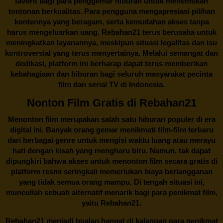
favorit bagi para penggemar hiburan untuk menemukan
tontonan berkualitas. Para pengguna mengapresiasi pilihan
kontennya yang beragam, serta kemudahan akses tanpa
harus mengeluarkan uang.
Rebahan21
terus berusaha untuk
meningkatkan layanannya, meskipun situasi legalitas dan isu
kontroversial yang terus menyertainya. Melalui semangat dan
dedikasi, platform ini berharap dapat terus memberikan
kebahagiaan dan hiburan bagi seluruh masyarakat pecinta
film dan serial TV di Indonesia.
Nonton Film Gratis di Rebahan21
Menonton film merupakan salah satu hiburan populer di era
digital ini. Banyak orang gemar menikmati film-film terbaru
dari berbagai genre untuk mengisi waktu luang atau merayu
hati dengan kisah yang mengharu biru. Namun, tak dapat
dipungkiri bahwa akses untuk menonton film secara gratis di
platform resmi seringkali memerlukan biaya berlangganan
yang tidak semua orang mampu. Di tengah situasi ini,
muncullah sebuah alternatif menarik bagi para penikmat film,
yaitu
Rebahan21.
Rebahan21
menjadi bualan hangat di kalangan para penikmat