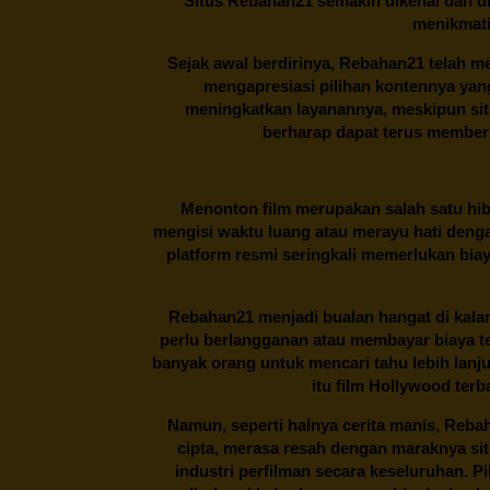
Situs
Rebahan21
semakin dikenal dan di
menikmati
Sejak awal berdirinya,
Rebahan21
telah me
mengapresiasi pilihan kontennya ya
meningkatkan layanannya, meskipun situa
berharap dapat terus memberi
Menonton film merupakan salah satu hibu
mengisi waktu luang atau merayu hati denga
platform resmi seringkali memerlukan bia
Rebahan21
menjadi bualan hangat di kalan
perlu berlangganan atau membayar biaya t
banyak orang untuk mencari tahu lebih lanj
itu film Hollywood terb
Namun, seperti halnya cerita manis,
Reba
cipta, merasa resah dengan maraknya si
industri perfilman secara keseluruhan. 