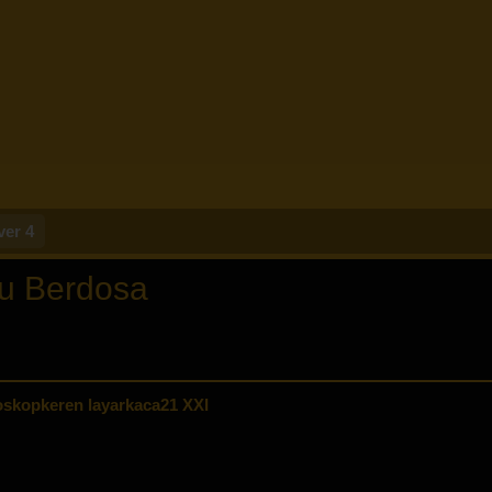
ver 4
ku Berdosa
skopkeren layarkaca21 XXI