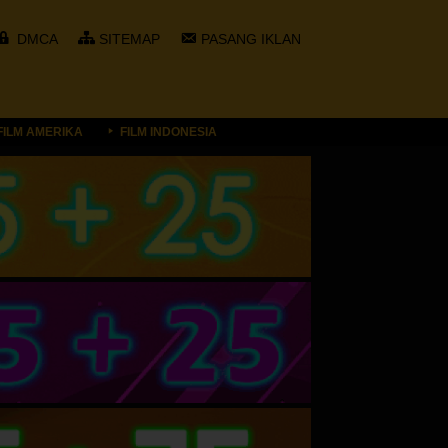
DMCA
SITEMAP
PASANG IKLAN
FILM AMERIKA
FILM INDONESIA