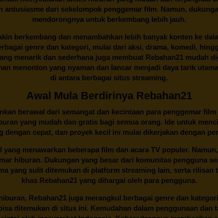
an antusiasme dari sekelompok penggemar film. Namun, dukunga
mendorongnya untuk berkembang lebih jauh.
kin berkembang dan menambahkan lebih banyak konten ke dalam k
 Berbagai genre dan kategori, mulai dari aksi, drama, komedi, hi
yang menarik dan sederhana juga membuat
Rebahan21
mudah dig
n menonton yang nyaman dan lancar menjadi daya tarik utama p
di antara berbagai situs streaming.
Awal Mula Berdirinya Rebahan21
lainkan berawal dari semangat dan kecintaan para penggemar film
buran yang mudah dan gratis bagi semua orang. Ide untuk menci
 dengan cepat, dan proyek kecil ini mulai dikerjakan dengan p
il yang menawarkan beberapa film dan acara TV populer. Namun, 
emar hiburan. Dukungan yang besar dari komunitas pengguna s
 yang sulit ditemukan di platform streaming lain, serta rilisan t
khas
Rebahan21
yang dihargai oleh para pengguna.
buran, Rebahan21 juga merangkul berbagai genre dan kategori 
 bisa ditemukan di situs ini. Kemudahan dalam penggunaan dan