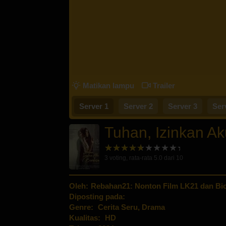
Matikan lampu
Trailer
Server 1
Server 2
Server 3
Ser
Tuhan, Izinkan A
3
voting, rata-rata
5.0
dari 10
Oleh:
Rebahan21: Nonton Film LK21 dan Bio
Diposting pada:
Genre:
Cerita Seru
,
Drama
Kualitas:
HD