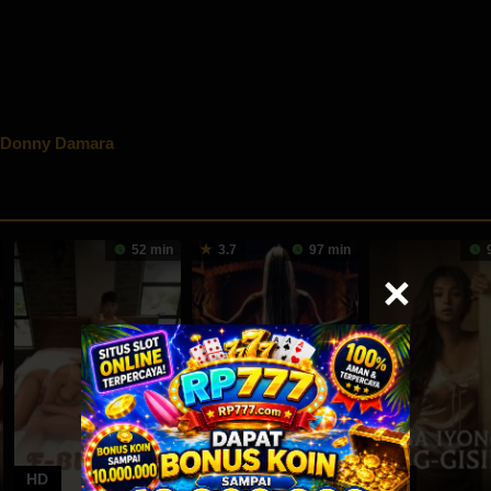
Donny Damara
52 min
3.7
97 min
9
HD
HD
HD