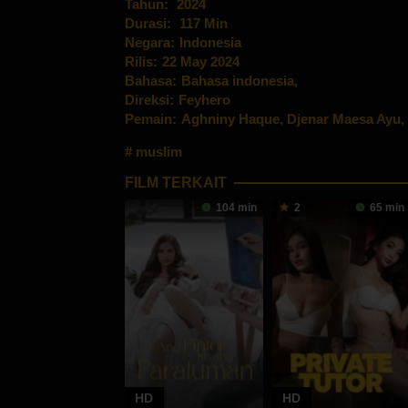
Tahun:
2024
Durasi:
117 Min
Negara:
Indonesia
Rilis:
22 May 2024
Bahasa:
Bahasa indonesia,
Direksi:
Feyhero
Pemain:
Aghniny Haque
,
Djenar Maesa Ayu
,
muslim
FILM TERKAIT
104 min
2
65 min
HD
HD