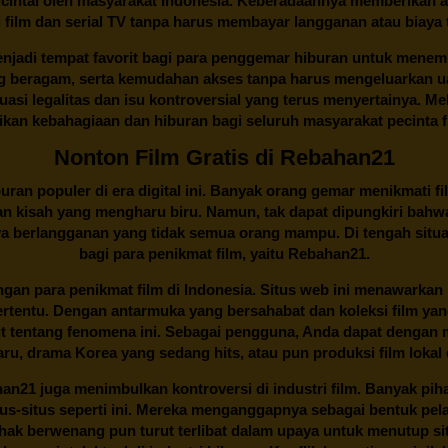
cintai oleh masyarakat Indonesia. Keberadaannya memberikan al
 film dan serial TV tanpa harus membayar langganan atau biaya
njadi tempat favorit bagi para penggemar hiburan untuk menem
ng beragam, serta kemudahan akses tanpa harus mengeluarkan u
si legalitas dan isu kontroversial yang terus menyertainya. Mel
kan kebahagiaan dan hiburan bagi seluruh masyarakat pecinta fil
Nonton Film Gratis di Rebahan21
ran populer di era digital ini. Banyak orang gemar menikmati fil
n kisah yang mengharu biru. Namun, tak dapat dipungkiri bahwa
ya berlangganan yang tidak semua orang mampu. Di tengah situasi
bagi para penikmat film, yaitu
Rebahan21.
gan para penikmat film di Indonesia. Situs web ini menawarkan 
ertentu. Dengan antarmuka yang bersahabat dan koleksi film ya
ut tentang fenomena ini. Sebagai pengguna, Anda dapat dengan m
aru, drama Korea yang sedang hits, atau pun produksi film lokal 
han21
juga menimbulkan kontroversi di industri film. Banyak pih
tus-situs seperti ini. Mereka menganggapnya sebagai bentuk pel
Pihak berwenang pun turut terlibat dalam upaya untuk menutup s