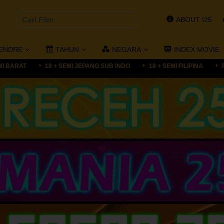
ABOUT US
ENDRE
TAHUN
NEGARA
INDEX MOVIE
MI BARAT
18 + SEMI JEPANG SUB INDO
18 + SEMI FILIPINA