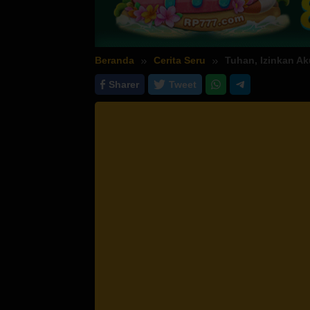
Beranda
Cerita Seru
Tuhan, Izinkan A
Sharer
Tweet