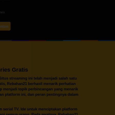
ines
by
onton
facio
ies Gratis
 Situs streaming ini telah menjadi salah satu
tis,
Rebahan21
berhasil menarik perhatian
tap menjadi topik perbincangan yang menarik
an platform ini, dan peran pentingnya dalam
an serial TV. Ide untuk menciptakan platform
 bagi semua orang. Pada awalnya, Rebahan21