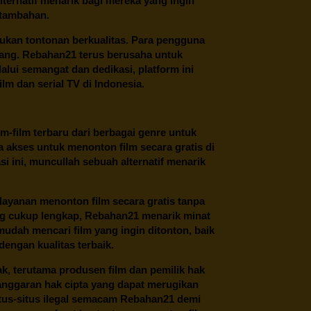
ternatif menarik bagi mereka yang ingin
 tambahan.
ukan tontonan berkualitas. Para pengguna
ang.
Rebahan21
terus berusaha untuk
alui semangat dan dedikasi, platform ini
m dan serial TV di Indonesia.
m-film terbaru dari berbagai genre untuk
 akses untuk menonton film secara gratis di
 ini, muncullah sebuah alternatif menarik
layanan menonton film secara gratis tanpa
ng cukup lengkap,
Rebahan21
menarik minat
udah mencari film yang ingin ditonton, baik
dengan kualitas terbaik.
ak, terutama produsen film dan pemilik hak
anggaran hak cipta yang dapat merugikan
itus-situs ilegal semacam Rebahan21 demi