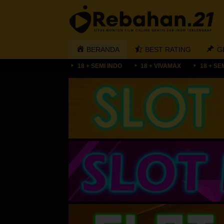
Loncat
ke
konten
BERANDA
BEST RATING
G
18 + SEMI INDO
18 + VIVAMAX
18 + SE