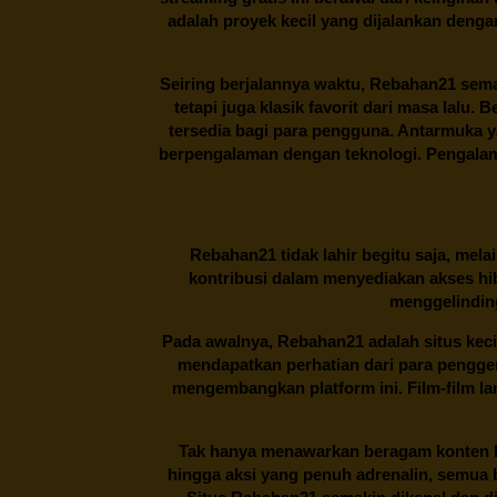
adalah proyek kecil yang dijalankan deng
Seiring berjalannya waktu,
Rebahan21
sema
tetapi juga klasik favorit dari masa lalu.
tersedia bagi para pengguna. Antarmuka 
berpengalaman dengan teknologi. Pengalama
Rebahan21
tidak lahir begitu saja, me
kontribusi dalam menyediakan akses hi
menggelinding
Pada awalnya,
Rebahan21
adalah situs kec
mendapatkan perhatian dari para pengg
mengembangkan platform ini. Film-film lama
Tak hanya menawarkan beragam konten hi
hingga aksi yang penuh adrenalin, semua