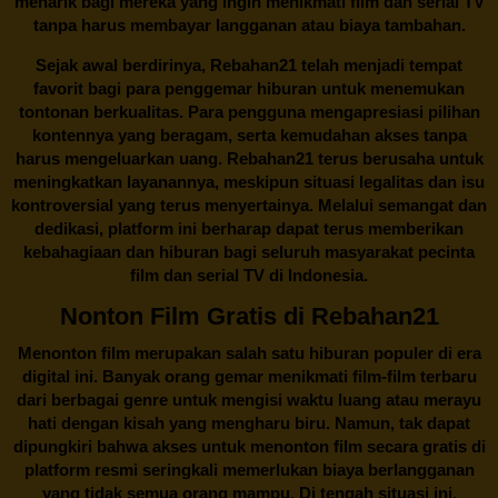
menarik bagi mereka yang ingin menikmati film dan serial TV
tanpa harus membayar langganan atau biaya tambahan.
Sejak awal berdirinya,
Rebahan21
telah menjadi tempat
favorit bagi para penggemar hiburan untuk menemukan
tontonan berkualitas. Para pengguna mengapresiasi pilihan
kontennya yang beragam, serta kemudahan akses tanpa
harus mengeluarkan uang.
Rebahan21
terus berusaha untuk
meningkatkan layanannya, meskipun situasi legalitas dan isu
kontroversial yang terus menyertainya. Melalui semangat dan
dedikasi, platform ini berharap dapat terus memberikan
kebahagiaan dan hiburan bagi seluruh masyarakat pecinta
film dan serial TV di Indonesia.
Nonton Film Gratis di Rebahan21
Menonton film merupakan salah satu hiburan populer di era
digital ini. Banyak orang gemar menikmati film-film terbaru
dari berbagai genre untuk mengisi waktu luang atau merayu
hati dengan kisah yang mengharu biru. Namun, tak dapat
dipungkiri bahwa akses untuk menonton film secara gratis di
platform resmi seringkali memerlukan biaya berlangganan
yang tidak semua orang mampu. Di tengah situasi ini,