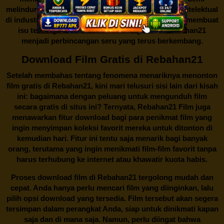
melindungi keberlangsungan bisnis dan kekayaan intelektual
di industri hiburan. Konflik kepentingan inilah yang membuat
isu tentang menonton film secara gratis di
Rebahan21
menjadi perbincangan seru yang terus berkembang.
Download Film Gratis di Rebahan21
Setelah membahas tentang fenomena menariknya menonton
film gratis di
Rebahan21
, kini mari telusuri sisi lain dari kisah
ini: bagaimana dengan peluang untuk mengunduh film
secara gratis di situs ini? Ternyata, Rebahan21 Film juga
menawarkan fitur download bagi para penikmat film yang
ingin menyimpan koleksi favorit mereka untuk ditonton di
kemudian hari. Fitur ini tentu saja menarik bagi banyak
orang, terutama yang ingin menikmati film-film favorit tanpa
harus terhubung ke internet atau khawatir kuota habis.
Proses download film di
Rebahan21
tergolong mudah dan
cepat. Anda hanya perlu mencari film yang diinginkan, lalu
pilih opsi download yang tersedia. Film tersebut akan segera
tersimpan dalam perangkat Anda, siap untuk dinikmati kapan
saja dan di mana saja. Namun, perlu diingat bahwa