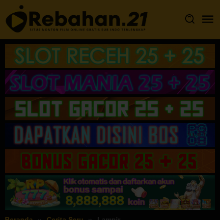
Loncat
ke
konten
Beranda
Cerita Seru
Lampir