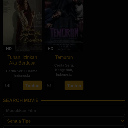
HD
HD
Tuhan, Izinkan
Temurun
Aku Berdosa
Cerita Seru
,
Kengerian
,
Cerita Seru
,
Drama
,
Indonesia
Indonesia
30
Inarah
22
Feyhero
Tonton
Tonton
May
Syarafina
May
2024
2024
SEARCH MOVIE