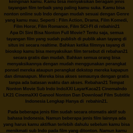
keinginan kamu. Kamu bisa menyaksikan beragam jenis
tayangan film terbaik yang paling kamu suka. Kamu bisa
nonton online sub Indo dengan mudah sesuai dengan Genre
yang kamu mau. Seperti : Film Action, Drama, Film Komedi,
Film Horor, Film Romance, Film SCI-FI di
rebahin21
Apa Di Sini Bisa Nonton Full Movie? Tentu saja, semua
tayangan film yang sudah publish di publik akan tayang di
situs ini secara realtime. Bahkan ketika filmnya tayang di
bioskop kamu bisa menyaksikan film tersebut di
rebahan21
secara gratis dan mudah. Bahkan semua orang bisa
menyaksikannya dengan mudah menggunakan perangkat
ponsel mereka ataupun perangkat dekstop mereka kapapun
dan dimanapun. Mereka bisa akses semaunya dengan gratis
tanpa ada batasan waktu dan akses.
Rebahan21
Tempat
Nonton Movie Sub Indo IndoXXI LayarKaca21 CinemaIndo
LK21 CinemaXXI Ganool Nonton Dan Download Film Subtitle
Indonesia Lengkap Hanya di
rebahin21.
Pada beberapa jenis film sudah secara otomatis aktif sub
bahasa Indonesia. Namun beberapa jenis film lainnya ada
yang harus kamu aktifkan terlebih dahulu sebelum kamu bisa
menikmati sub Indo pada film yang ditonton. Namun kamu