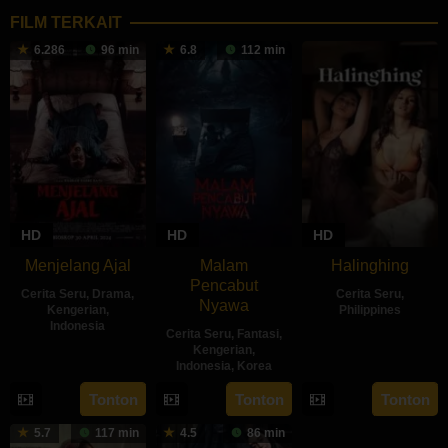
FILM TERKAIT
6.286
96 min
6.8
112 min
HD
HD
HD
Menjelang Ajal
Malam
Halinghing
Pencabut
Cerita Seru
,
Drama
,
Cerita Seru
,
Nyawa
Kengerian
,
Philippines
Indonesia
Cerita Seru
,
Fantasi
,
18
Jaque
Kengerian
,
30
Hadrah
Oct
Carlos
Indonesia
,
Korea
Apr
Daeng
2024
22
Sidharta
Tonton
Tonton
Tonton
2024
Ratu
May
Tata
5.7
117 min
4.5
86 min
2024