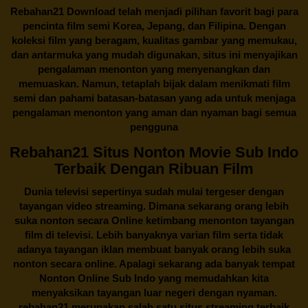
Rebahan21
Download telah menjadi pilihan favorit bagi para
pencinta
film semi Korea
, Jepang, dan Filipina. Dengan
koleksi film yang beragam, kualitas gambar yang memukau,
dan antarmuka yang mudah digunakan, situs ini menyajikan
pengalaman menonton yang menyenangkan dan
memuaskan. Namun, tetaplah bijak dalam menikmati film
semi dan pahami batasan-batasan yang ada untuk menjaga
pengalaman menonton yang aman dan nyaman bagi semua
pengguna
Rebahan21 Situs Nonton Movie Sub Indo
Terbaik Dengan Ribuan Film
Dunia televisi sepertinya sudah mulai tergeser dengan
tayangan video streaming. Dimana sekarang orang lebih
suka nonton secara Online ketimbang menonton tayangan
film di televisi. Lebih banyaknya varian film serta tidak
adanya tayangan iklan membuat banyak orang lebih suka
nonton secara online. Apalagi sekarang ada banyak tempat
Nonton Online Sub Indo yang memudahkan kita
menyaksikan tayangan luar negeri dengan nyaman.
rebahan21
merupakan salah satu situs streaming terbaik