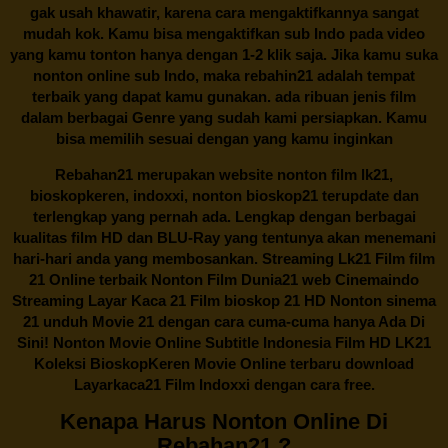
gak usah khawatir, karena cara mengaktifkannya sangat
mudah kok. Kamu bisa mengaktifkan sub Indo pada video
yang kamu tonton hanya dengan 1-2 klik saja. Jika kamu suka
nonton online sub Indo, maka
rebahin21
adalah tempat
terbaik yang dapat kamu gunakan. ada ribuan jenis film
dalam berbagai Genre yang sudah kami persiapkan. Kamu
bisa memilih sesuai dengan yang kamu inginkan
Rebahan21
merupakan website nonton film lk21,
bioskopkeren, indoxxi, nonton bioskop21 terupdate dan
terlengkap yang pernah ada. Lengkap dengan berbagai
kualitas film HD dan BLU-Ray yang tentunya akan menemani
hari-hari anda yang membosankan. Streaming Lk21 Film film
21 Online terbaik Nonton Film Dunia21 web Cinemaindo
Streaming Layar Kaca 21 Film bioskop 21 HD Nonton sinema
21 unduh Movie 21 dengan cara cuma-cuma hanya Ada Di
Sini! Nonton Movie Online Subtitle Indonesia Film HD LK21
Koleksi BioskopKeren Movie Online terbaru download
Layarkaca21 Film Indoxxi dengan cara free.
Kenapa Harus Nonton Online Di
Rebahan21 ?