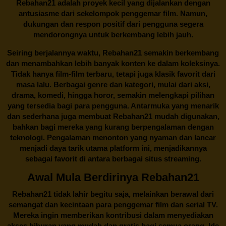
Rebahan21 adalah proyek kecil yang dijalankan dengan
antusiasme dari sekelompok penggemar film. Namun,
dukungan dan respon positif dari pengguna segera
mendorongnya untuk berkembang lebih jauh.
Seiring berjalannya waktu,
Rebahan21
semakin berkembang
dan menambahkan lebih banyak konten ke dalam koleksinya.
Tidak hanya film-film terbaru, tetapi juga klasik favorit dari
masa lalu. Berbagai genre dan kategori, mulai dari aksi,
drama, komedi, hingga horor, semakin melengkapi pilihan
yang tersedia bagi para pengguna. Antarmuka yang menarik
dan sederhana juga membuat
Rebahan21
mudah digunakan,
bahkan bagi mereka yang kurang berpengalaman dengan
teknologi. Pengalaman menonton yang nyaman dan lancar
menjadi daya tarik utama platform ini, menjadikannya
sebagai favorit di antara berbagai situs streaming.
Awal Mula Berdirinya Rebahan21
Rebahan21
tidak lahir begitu saja, melainkan berawal dari
semangat dan kecintaan para penggemar film dan serial TV.
Mereka ingin memberikan kontribusi dalam menyediakan
akses hiburan yang mudah dan gratis bagi semua orang. Ide