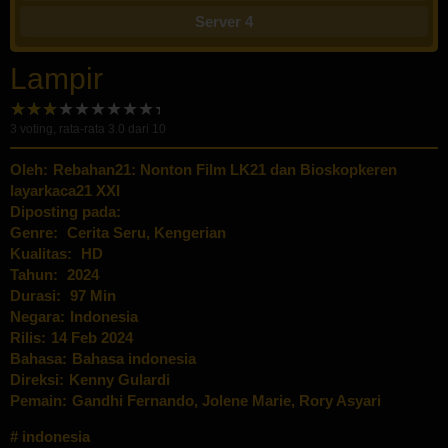
Server 4
Lampir
3
voting, rata-rata
3.0
dari 10
Oleh:
Rebahan21: Nonton Film LK21 dan Bioskopkeren
layarkaca21 XXI
Diposting pada:
Genre:
Cerita Seru
,
Kengerian
Kualitas:
HD
Tahun:
2024
Durasi:
97 Min
Negara:
Indonesia
Rilis:
14 Feb 2024
Bahasa:
Bahasa indonesia
Direksi:
Kenny Gulardi
Pemain:
Gandhi Fernando
,
Jolene Marie
,
Rory Asyari
indonesia