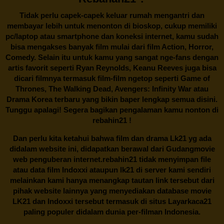
Tidak perlu capek-capek keluar rumah mengantri dan
membayar lebih untuk menonton di bioskop, cukup memiliki
pc/laptop atau smartphone dan koneksi internet, kamu sudah
bisa mengakses banyak film mulai dari film Action, Horror,
Comedy. Selain itu untuk kamu yang sangat nge-fans dengan
artis favorit seperti Ryan Reynolds, Keanu Reeves juga bisa
dicari filmnya termasuk film-film ngetop seperti Game of
Thrones, The Walking Dead, Avengers: Infinity War atau
Drama Korea terbaru yang bikin baper lengkap semua disini.
Tunggu apalagi! Segera bagikan pengalaman kamu nonton di
rebahin21
!
Dan perlu kita ketahui bahwa film dan drama
Lk21
yg ada
didalam website ini, didapatkan berawal dari Gudangmovie
web penguberan internet.
rebahin21
tidak menyimpan file
atau data film Indoxxi ataupun lk21 di server kami sendiri
melainkan kami hanya menangkap tautan link tersebut dari
pihak website lainnya yang menyediakan database movie
LK21
dan Indoxxi tersebut termasuk di situs
Layarkaca21
paling populer didalam dunia per-filman Indonesia.