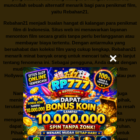
muncullah sebuah alternatif menarik bagi para penikmat film,
yaitu
Rebahan21.
Rebahan21
menjadi bualan hangat di kalangan para penikmat
film di Indonesia. Situs web ini menawarkan layanan
menonton film secara gratis tanpa perlu berlangganan atau
membayar biaya tertentu. Dengan antarmuka yang
bersahabat dan koleksi film yang cukup lengkap,
Rebahan21
menarik minat banyak orang untuk mencari tahu lebih lanjut
tentang fenomena ini. Sebagai pengguna, Anda dapat dengan
mudah mencari film yang ingin ditonton, baik itu film
Hollywood terbaru, drama Korea yang sedang hits, atau pun
produksi film lokal dengan kualitas terbaik.
Namun, seperti halnya cerita manis,
Rebahan21
juga
menimbulkan kontroversi di industri film. Banyak pihak,
terutama produsen film dan pemilik hak cipta, merasa resah
dengan maraknya situs-situs seperti ini. Mereka
menganggapnya sebagai bentuk pelanggaran hak cipta yang
dapat merugikan industri perfilman secara keseluruhan.
Pihak berwenang pun turut terlibat dalam upaya untuk
menutup situs-situs ilegal semacam Rebahan21 demi