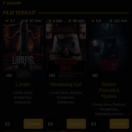
suicide
FILM TERKAIT
3.7
97 min
6.286
96 min
6.8
112 min
HD
HD
HD
Lampir
Menjelang Ajal
Malam
Pencabut
Cerita Seru
,
Cerita Seru
,
Drama
,
Nyawa
Kengerian
,
Kengerian
,
Indonesia
Indonesia
Cerita Seru
,
Fantasi
,
Kengerian
,
14
Kenny
30
Hadrah
Indonesia
,
Korea
Feb
Gulardi
Apr
Daeng
22
Sidharta
Tonton
Tonton
Tonton
2024
2024
Ratu
May
Tata