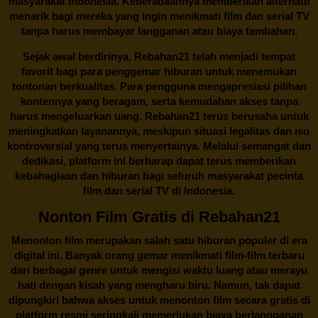
masyarakat Indonesia. Keberadaannya memberikan alternatif
menarik bagi mereka yang ingin menikmati film dan serial TV
tanpa harus membayar langganan atau biaya tambahan.
Sejak awal berdirinya,
Rebahan21
telah menjadi tempat
favorit bagi para penggemar hiburan untuk menemukan
tontonan berkualitas. Para pengguna mengapresiasi pilihan
kontennya yang beragam, serta kemudahan akses tanpa
harus mengeluarkan uang.
Rebahan21
terus berusaha untuk
meningkatkan layanannya, meskipun situasi legalitas dan isu
kontroversial yang terus menyertainya. Melalui semangat dan
dedikasi, platform ini berharap dapat terus memberikan
kebahagiaan dan hiburan bagi seluruh masyarakat pecinta
film dan serial TV di Indonesia.
Nonton Film Gratis di Rebahan21
Menonton film merupakan salah satu hiburan populer di era
digital ini. Banyak orang gemar menikmati film-film terbaru
dari berbagai genre untuk mengisi waktu luang atau merayu
hati dengan kisah yang mengharu biru. Namun, tak dapat
dipungkiri bahwa akses untuk menonton film secara gratis di
platform resmi seringkali memerlukan biaya berlangganan