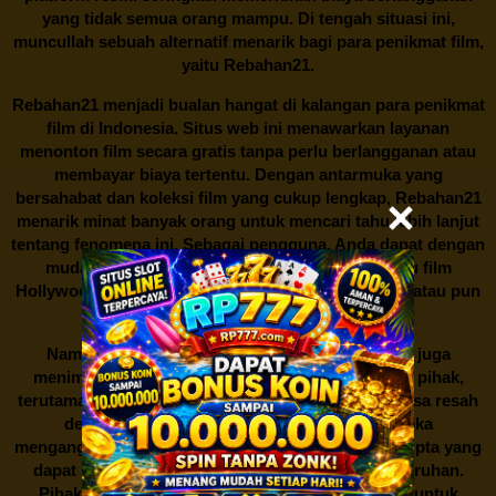
yang tidak semua orang mampu. Di tengah situasi ini,
muncullah sebuah alternatif menarik bagi para penikmat film,
yaitu
Rebahan21.
Rebahan21
menjadi bualan hangat di kalangan para penikmat
film di Indonesia. Situs web ini menawarkan layanan
menonton film secara gratis tanpa perlu berlangganan atau
membayar biaya tertentu. Dengan antarmuka yang
bersahabat dan koleksi film yang cukup lengkap,
Rebahan21
menarik minat banyak orang untuk mencari tahu lebih lanjut
tentang fenomena ini. Sebagai pengguna, Anda dapat dengan
mudah mencari film yang ingin ditonton, baik itu film
Hollywood terbaru, drama Korea yang sedang hits, atau pun
produksi film lokal dengan kualitas terbaik.
Namun, seperti halnya cerita manis,
Rebahan21
juga
menimbulkan kontroversi di industri film. Banyak pihak,
terutama produsen film dan pemilik hak cipta, merasa resah
dengan maraknya situs-situs seperti ini. Mereka
menganggapnya sebagai bentuk pelanggaran hak cipta yang
dapat merugikan industri perfilman secara keseluruhan.
Pihak berwenang pun turut terlibat dalam upaya untuk