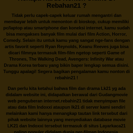
Rebahan21 ?
Tidak perlu capek-capek keluar rumah mengantri dan
membayar lebih untuk menonton di bioskop, cukup memiliki
pc/laptop atau smartphone dan koneksi internet, kamu sudah
bisa mengakses banyak film mulai dari film Action, Horror,
Comedy. Selain itu untuk kamu yang sangat nge-fans dengan
artis favorit seperti Ryan Reynolds, Keanu Reeves juga bisa
dicari filmnya termasuk film-film ngetop seperti Game of
Thrones, The Walking Dead, Avengers: Infinity War atau
Drama Korea terbaru yang bikin baper lengkap semua disini.
Tunggu apalagi! Segera bagikan pengalaman kamu nonton di
rebahin21
!
Dan perlu kita ketahui bahwa film dan drama
Lk21
yg ada
didalam website ini, didapatkan berawal dari Gudangmovie
web penguberan internet.
rebahin21
tidak menyimpan file
atau data film Indoxxi ataupun lk21 di server kami sendiri
melainkan kami hanya menangkap tautan link tersebut dari
pihak website lainnya yang menyediakan database movie
LK21
dan Indoxxi tersebut termasuk di situs
Layarkaca21
paling populer didalam dunia per-filman Indonesia.