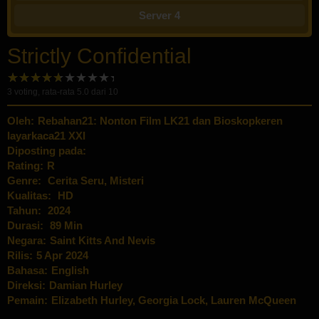
Server 4
Strictly Confidential
3
voting, rata-rata
5.0
dari 10
Oleh:
Rebahan21: Nonton Film LK21 dan Bioskopkeren
layarkaca21 XXI
Diposting pada:
Rating:
R
Genre:
Cerita Seru
,
Misteri
Kualitas:
HD
Tahun:
2024
Durasi:
89 Min
Negara:
Saint Kitts And Nevis
Rilis:
5 Apr 2024
Bahasa:
English
Direksi:
Damian Hurley
Pemain:
Elizabeth Hurley
,
Georgia Lock
,
Lauren McQueen