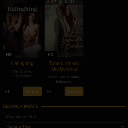
5.7
117 min
2024
HD
HD
Halinghing
Tuhan, Izinkan
Aku Berdosa
Cerita Seru
,
Philippines
Cerita Seru
,
Drama
,
Indonesia
18
Jaque
22
Feyhero
Oct
Carlos
Tonton
Tonton
May
2024
2024
SEARCH MOVIE