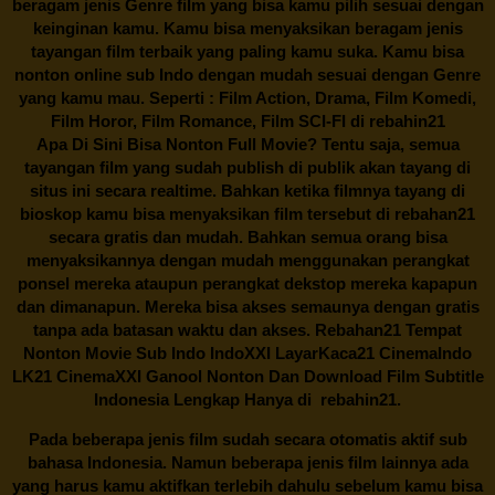
beragam jenis Genre film yang bisa kamu pilih sesuai dengan
keinginan kamu. Kamu bisa menyaksikan beragam jenis
tayangan film terbaik yang paling kamu suka. Kamu bisa
nonton online sub Indo dengan mudah sesuai dengan Genre
yang kamu mau. Seperti : Film Action, Drama, Film Komedi,
Film Horor, Film Romance, Film SCI-FI di
rebahin21
Apa Di Sini Bisa Nonton Full Movie? Tentu saja, semua
tayangan film yang sudah publish di publik akan tayang di
situs ini secara realtime. Bahkan ketika filmnya tayang di
bioskop kamu bisa menyaksikan film tersebut di
rebahan21
secara gratis dan mudah. Bahkan semua orang bisa
menyaksikannya dengan mudah menggunakan perangkat
ponsel mereka ataupun perangkat dekstop mereka kapapun
dan dimanapun. Mereka bisa akses semaunya dengan gratis
tanpa ada batasan waktu dan akses.
Rebahan21
Tempat
Nonton Movie Sub Indo IndoXXI LayarKaca21 CinemaIndo
LK21 CinemaXXI Ganool Nonton Dan Download Film Subtitle
Indonesia Lengkap Hanya di
rebahin21.
Pada beberapa jenis film sudah secara otomatis aktif sub
bahasa Indonesia. Namun beberapa jenis film lainnya ada
yang harus kamu aktifkan terlebih dahulu sebelum kamu bisa