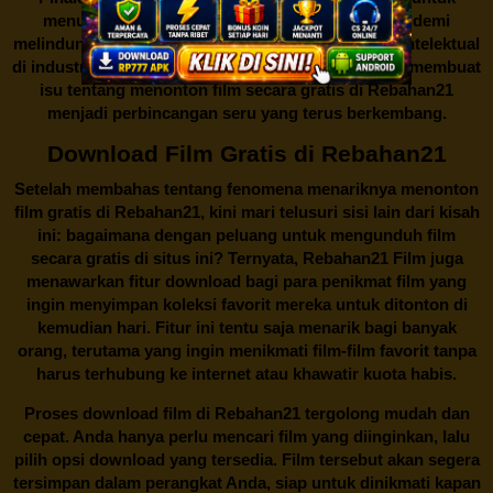
menutup situs-situs ilegal semacam Rebahan21 demi
melindungi keberlangsungan bisnis dan kekayaan intelektual
di industri hiburan. Konflik kepentingan inilah yang membuat
isu tentang menonton film secara gratis di
Rebahan21
menjadi perbincangan seru yang terus berkembang.
Download Film Gratis di Rebahan21
Setelah membahas tentang fenomena menariknya menonton
film gratis di
Rebahan21
, kini mari telusuri sisi lain dari kisah
ini: bagaimana dengan peluang untuk mengunduh film
secara gratis di situs ini? Ternyata, Rebahan21 Film juga
menawarkan fitur download bagi para penikmat film yang
ingin menyimpan koleksi favorit mereka untuk ditonton di
kemudian hari. Fitur ini tentu saja menarik bagi banyak
orang, terutama yang ingin menikmati film-film favorit tanpa
harus terhubung ke internet atau khawatir kuota habis.
Proses download film di
Rebahan21
tergolong mudah dan
cepat. Anda hanya perlu mencari film yang diinginkan, lalu
pilih opsi download yang tersedia. Film tersebut akan segera
tersimpan dalam perangkat Anda, siap untuk dinikmati kapan