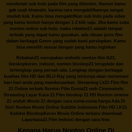
menikmati sub Indo pada film yang ditonton. Namun kamu
gak usah khawatir, karena cara mengaktifkannya sangat
mudah kok. Kamu bisa mengaktifkan sub Indo pada video
yang kamu tonton hanya dengan 1-2 klik saja. Jika kamu suka
nonton online sub Indo, maka
rebahin21
adalah tempat
terbaik yang dapat kamu gunakan. ada ribuan jenis film
dalam berbagai Genre yang sudah kami persiapkan. Kamu
bisa memilih sesuai dengan yang kamu inginkan
Rebahan21
merupakan website nonton film lk21,
bioskopkeren, indoxxi, nonton bioskop21 terupdate dan
terlengkap yang pernah ada. Lengkap dengan berbagai
kualitas film HD dan BLU-Ray yang tentunya akan menemani
hari-hari anda yang membosankan. Streaming Lk21 Film film
21 Online terbaik Nonton Film Dunia21 web Cinemaindo
Streaming Layar Kaca 21 Film bioskop 21 HD Nonton sinema
21 unduh Movie 21 dengan cara cuma-cuma hanya Ada Di
Sini! Nonton Movie Online Subtitle Indonesia Film HD LK21
Koleksi BioskopKeren Movie Online terbaru download
Layarkaca21 Film Indoxxi dengan cara free.
Kenapa Harus Nonton Online Di