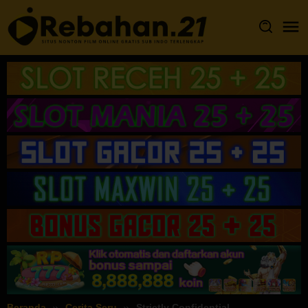
Loncat
ke
konten
Beranda
Cerita Seru
Strictly Confidential