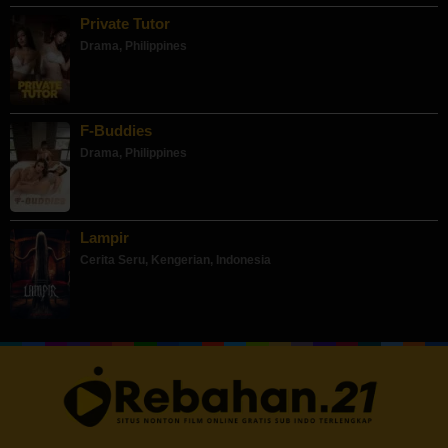
Private Tutor
Drama
,
Philippines
F-Buddies
Drama
,
Philippines
Lampir
Cerita Seru
,
Kengerian
,
Indonesia