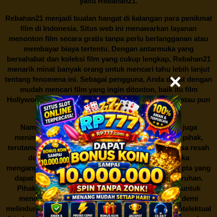
yaitu
Rebahan21.
Rebahan21
menjadi bualan hangat di kalangan para penikmat
film di Indonesia. Situs web ini menawarkan layanan
menonton film secara gratis tanpa perlu berlangganan atau
membayar biaya tertentu. Dengan antarmuka yang
bersahabat dan koleksi film yang cukup lengkap,
Rebahan21
menarik minat banyak orang untuk mencari tahu lebih lanjut
tentang fenomena ini. Sebagai pengguna, Anda dapat dengan
mudah mencari film yang ingin ditonton, baik itu film
Hollywood terbaru, drama Korea yang sedang hits, atau pun
produksi film lokal dengan kualitas terbaik.
Namun, seperti halnya cerita manis,
Rebahan21
juga
menimbulkan kontroversi di industri film. Banyak pihak,
terutama produsen film dan pemilik hak cipta, merasa resah
dengan maraknya situs-situs seperti ini. Mereka
menganggapnya sebagai bentuk pelanggaran hak cipta yang
dapat merugikan industri perfilman secara keseluruhan.
Pihak berwenang pun turut terlibat dalam upaya untuk
menutup situs-situs ilegal semacam Rebahan21 demi
melindungi keberlangsungan bisnis dan kekayaan intelektual