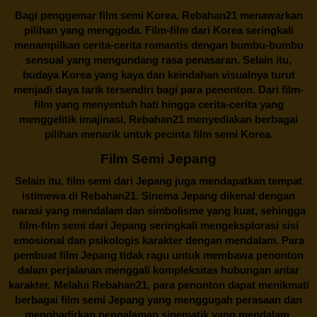
Bagi penggemar film semi Korea,
Rebahan21
menawarkan
pilihan yang menggoda. Film-film dari Korea seringkali
menampilkan cerita-cerita romantis dengan bumbu-bumbu
sensual yang mengundang rasa penasaran. Selain itu,
budaya Korea yang kaya dan keindahan visualnya turut
menjadi daya tarik tersendiri bagi para penonton. Dari film-
film yang menyentuh hati hingga cerita-cerita yang
menggelitik imajinasi,
Rebahan21
menyediakan berbagai
pilihan menarik untuk pecinta film semi Korea.
Film Semi Jepang
Selain itu,
film semi dari Jepang
juga mendapatkan tempat
istimewa di Rebahan21. Sinema Jepang dikenal dengan
narasi yang mendalam dan simbolisme yang kuat, sehingga
film-film semi dari Jepang seringkali mengeksplorasi sisi
emosional dan psikologis karakter dengan mendalam. Para
pembuat film Jepang tidak ragu untuk membawa penonton
dalam perjalanan menggali kompleksitas hubungan antar
karakter. Melalui
Rebahan21
, para penonton dapat menikmati
berbagai
film semi Jepang
yang menggugah perasaan dan
menghadirkan pengalaman sinematik yang mendalam.