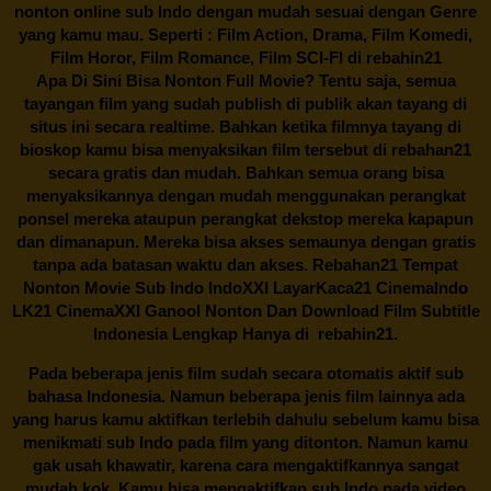
nonton online sub Indo dengan mudah sesuai dengan Genre
yang kamu mau. Seperti : Film Action, Drama, Film Komedi,
Film Horor, Film Romance, Film SCI-FI di
rebahin21
Apa Di Sini Bisa Nonton Full Movie? Tentu saja, semua
tayangan film yang sudah publish di publik akan tayang di
situs ini secara realtime. Bahkan ketika filmnya tayang di
bioskop kamu bisa menyaksikan film tersebut di
rebahan21
secara gratis dan mudah. Bahkan semua orang bisa
menyaksikannya dengan mudah menggunakan perangkat
ponsel mereka ataupun perangkat dekstop mereka kapapun
dan dimanapun. Mereka bisa akses semaunya dengan gratis
tanpa ada batasan waktu dan akses.
Rebahan21
Tempat
Nonton Movie Sub Indo IndoXXI LayarKaca21 CinemaIndo
LK21 CinemaXXI Ganool Nonton Dan Download Film Subtitle
Indonesia Lengkap Hanya di
rebahin21.
Pada beberapa jenis film sudah secara otomatis aktif sub
bahasa Indonesia. Namun beberapa jenis film lainnya ada
yang harus kamu aktifkan terlebih dahulu sebelum kamu bisa
menikmati sub Indo pada film yang ditonton. Namun kamu
gak usah khawatir, karena cara mengaktifkannya sangat
mudah kok. Kamu bisa mengaktifkan sub Indo pada video