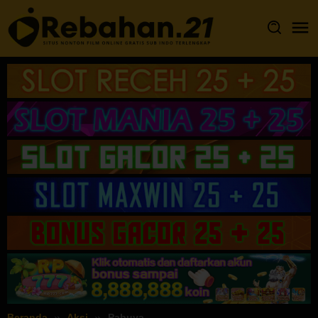
Loncat
ke
konten
Beranda
Aksi
Pabuya