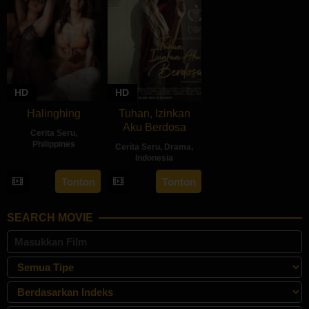
HD
HD
Halinghing
Tuhan, Izinkan
Aku Berdosa
Cerita Seru
,
Philippines
Cerita Seru
,
Drama
,
Indonesia
18
Jaque
22
Feyhero
Oct
Carlos
Tonton
Tonton
May
2024
2024
SEARCH MOVIE