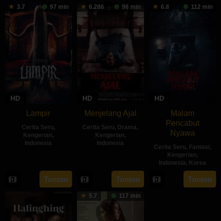
3.7
97 min
6.286
96 min
6.8
112 min
HD
HD
HD
Lampir
Menjelang Ajal
Malam
Pencabut
Cerita Seru
,
Cerita Seru
,
Drama
,
Nyawa
Kengerian
,
Kengerian
,
Indonesia
Indonesia
Cerita Seru
,
Fantasi
,
Kengerian
,
14
Kenny
30
Hadrah
Indonesia
,
Korea
Feb
Gulardi
Apr
Daeng
22
Sidharta
Tonton
Tonton
Tonton
2024
2024
Ratu
May
Tata
5.7
117 min
2024