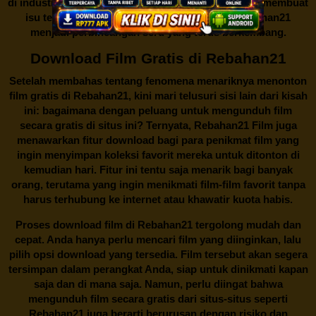
di industri hiburan. Konflik kepentingan inilah yang membuat
isu tentang menonton film secara gratis di
Rebahan21
menjadi perbincangan seru yang terus berkembang.
Download Film Gratis di Rebahan21
Setelah membahas tentang fenomena menariknya menonton
film gratis di
Rebahan21
, kini mari telusuri sisi lain dari kisah
ini: bagaimana dengan peluang untuk mengunduh film
secara gratis di situs ini? Ternyata, Rebahan21 Film juga
menawarkan fitur download bagi para penikmat film yang
ingin menyimpan koleksi favorit mereka untuk ditonton di
kemudian hari. Fitur ini tentu saja menarik bagi banyak
orang, terutama yang ingin menikmati film-film favorit tanpa
harus terhubung ke internet atau khawatir kuota habis.
Proses download film di
Rebahan21
tergolong mudah dan
cepat. Anda hanya perlu mencari film yang diinginkan, lalu
pilih opsi download yang tersedia. Film tersebut akan segera
tersimpan dalam perangkat Anda, siap untuk dinikmati kapan
saja dan di mana saja. Namun, perlu diingat bahwa
mengunduh film secara gratis dari situs-situs seperti
Rebahan21 juga berarti berurusan dengan risiko dan