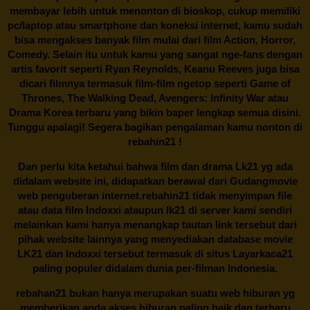
membayar lebih untuk menonton di bioskop, cukup memiliki
pc/laptop atau smartphone dan koneksi internet, kamu sudah
bisa mengakses banyak film mulai dari film Action, Horror,
Comedy. Selain itu untuk kamu yang sangat nge-fans dengan
artis favorit seperti Ryan Reynolds, Keanu Reeves juga bisa
dicari filmnya termasuk film-film ngetop seperti Game of
Thrones, The Walking Dead, Avengers: Infinity War atau
Drama Korea terbaru yang bikin baper lengkap semua disini.
Tunggu apalagi! Segera bagikan pengalaman kamu nonton di
rebahin21
!
Dan perlu kita ketahui bahwa film dan drama
Lk21
yg ada
didalam website ini, didapatkan berawal dari Gudangmovie
web penguberan internet.
rebahin21
tidak menyimpan file
atau data film Indoxxi ataupun lk21 di server kami sendiri
melainkan kami hanya menangkap tautan link tersebut dari
pihak website lainnya yang menyediakan database movie
LK21
dan Indoxxi tersebut termasuk di situs
Layarkaca21
paling populer didalam dunia per-filman Indonesia.
rebahan21
bukan hanya merupakan suatu web hiburan yg
memberikan anda akses hiburan paling baik dan terbaru