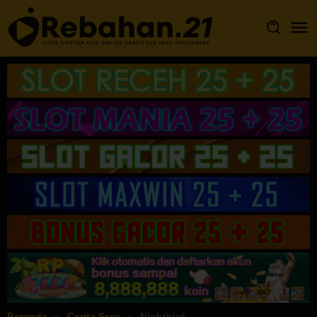
Loncat
ke
konten
Beranda
Cerita Seru
Nightbird