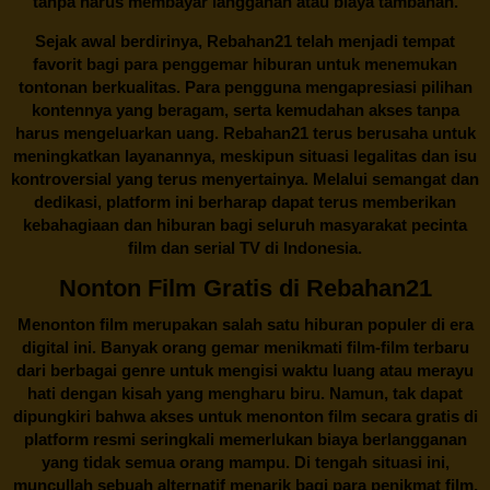
tanpa harus membayar langganan atau biaya tambahan.
Sejak awal berdirinya,
Rebahan21
telah menjadi tempat
favorit bagi para penggemar hiburan untuk menemukan
tontonan berkualitas. Para pengguna mengapresiasi pilihan
kontennya yang beragam, serta kemudahan akses tanpa
harus mengeluarkan uang.
Rebahan21
terus berusaha untuk
meningkatkan layanannya, meskipun situasi legalitas dan isu
kontroversial yang terus menyertainya. Melalui semangat dan
dedikasi, platform ini berharap dapat terus memberikan
kebahagiaan dan hiburan bagi seluruh masyarakat pecinta
film dan serial TV di Indonesia.
Nonton Film Gratis di Rebahan21
Menonton film merupakan salah satu hiburan populer di era
digital ini. Banyak orang gemar menikmati film-film terbaru
dari berbagai genre untuk mengisi waktu luang atau merayu
hati dengan kisah yang mengharu biru. Namun, tak dapat
dipungkiri bahwa akses untuk menonton film secara gratis di
platform resmi seringkali memerlukan biaya berlangganan
yang tidak semua orang mampu. Di tengah situasi ini,
muncullah sebuah alternatif menarik bagi para penikmat film,