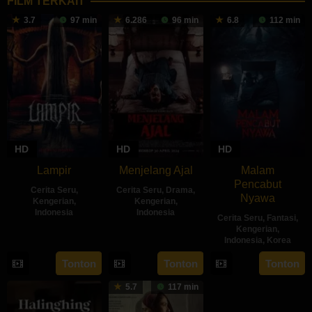
FILM TERKAIT
3.7
97 min
6.286
96 min
6.8
112 min
HD
HD
HD
Lampir
Menjelang Ajal
Malam
Pencabut
Cerita Seru
,
Cerita Seru
,
Drama
,
Nyawa
Kengerian
,
Kengerian
,
Indonesia
Indonesia
Cerita Seru
,
Fantasi
,
Kengerian
,
14
Kenny
30
Hadrah
Indonesia
,
Korea
Feb
Gulardi
Apr
Daeng
22
Sidharta
Tonton
Tonton
Tonton
2024
2024
Ratu
May
Tata
5.7
117 min
2024