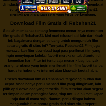
di industri hiburan. Konflik kepentingan inilah yang membuat
isu tentang menonton film secara gratis di
Rebahan21
menjadi perbincangan seru yang terus berkembang.
Download Film Gratis di Rebahan21
Setelah membahas tentang fenomena menariknya menonton
film gratis di
Rebahan21
, kini mari telusuri sisi lain dari kisah
ini: bagaimana dengan peluang untuk mengunduh film
secara gratis di situs ini? Ternyata, Rebahan21 Film juga
menawarkan fitur download bagi para penikmat film yang
ingin menyimpan koleksi favorit mereka untuk ditonton di
kemudian hari. Fitur ini tentu saja menarik bagi banyak
orang, terutama yang ingin menikmati film-film favorit tanpa
harus terhubung ke internet atau khawatir kuota habis.
Proses download film di
Rebahan21
tergolong mudah dan
cepat. Anda hanya perlu mencari film yang diinginkan, lalu
pilih opsi download yang tersedia. Film tersebut akan segera
tersimpan dalam perangkat Anda, siap untuk dinikmati kapan
saja dan di mana saja. Namun, perlu diingat bahwa
mengunduh film secara gratis dari situs-situs seperti