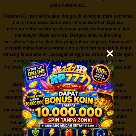
yaitu
Rebahan21.
Rebahan21
menjadi bualan hangat di kalangan para penikmat
film di Indonesia. Situs web ini menawarkan layanan
menonton film secara gratis tanpa perlu berlangganan atau
membayar biaya tertentu. Dengan antarmuka yang
bersahabat dan koleksi film yang cukup lengkap,
Rebahan21
menarik minat banyak orang untuk mencari tahu lebih lanjut
tentang fenomena ini. Sebagai pengguna, Anda dapat dengan
mudah mencari film yang ingin ditonton, baik itu film
Hollywood terbaru, drama Korea yang sedang hits, atau pun
produksi film lokal dengan kualitas terbaik.
Namun, seperti halnya cerita manis,
Rebahan21
juga
menimbulkan kontroversi di industri film. Banyak pihak,
terutama produsen film dan pemilik hak cipta, merasa resah
dengan maraknya situs-situs seperti ini. Mereka
menganggapnya sebagai bentuk pelanggaran hak cipta yang
dapat merugikan industri perfilman secara keseluruhan.
Pihak berwenang pun turut terlibat dalam upaya untuk
menutup situs-situs ilegal semacam Rebahan21 demi
melindungi keberlangsungan bisnis dan kekayaan intelektual