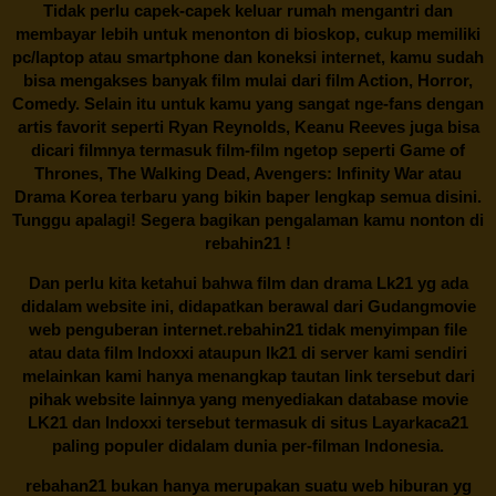
Tidak perlu capek-capek keluar rumah mengantri dan
membayar lebih untuk menonton di bioskop, cukup memiliki
pc/laptop atau smartphone dan koneksi internet, kamu sudah
bisa mengakses banyak film mulai dari film Action, Horror,
Comedy. Selain itu untuk kamu yang sangat nge-fans dengan
artis favorit seperti Ryan Reynolds, Keanu Reeves juga bisa
dicari filmnya termasuk film-film ngetop seperti Game of
Thrones, The Walking Dead, Avengers: Infinity War atau
Drama Korea terbaru yang bikin baper lengkap semua disini.
Tunggu apalagi! Segera bagikan pengalaman kamu nonton di
rebahin21
!
Dan perlu kita ketahui bahwa film dan drama
Lk21
yg ada
didalam website ini, didapatkan berawal dari Gudangmovie
web penguberan internet.
rebahin21
tidak menyimpan file
atau data film Indoxxi ataupun lk21 di server kami sendiri
melainkan kami hanya menangkap tautan link tersebut dari
pihak website lainnya yang menyediakan database movie
LK21
dan Indoxxi tersebut termasuk di situs
Layarkaca21
paling populer didalam dunia per-filman Indonesia.
rebahan21
bukan hanya merupakan suatu web hiburan yg