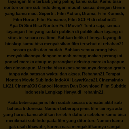
tayangan film terbaik yang paling kamu suka. Kamu bisa
nonton online sub Indo dengan mudah sesuai dengan Genre
yang kamu mau. Seperti : Film Action, Drama, Film Komedi,
Film Horor, Film Romance, Film SCI-FI di
rebahin21
Apa Di Sini Bisa Nonton Full Movie? Tentu saja, semua
tayangan film yang sudah publish di publik akan tayang di
situs ini secara realtime. Bahkan ketika filmnya tayang di
bioskop kamu bisa menyaksikan film tersebut di
rebahan21
secara gratis dan mudah. Bahkan semua orang bisa
menyaksikannya dengan mudah menggunakan perangkat
ponsel mereka ataupun perangkat dekstop mereka kapapun
dan dimanapun. Mereka bisa akses semaunya dengan gratis
tanpa ada batasan waktu dan akses.
Rebahan21
Tempat
Nonton Movie Sub Indo IndoXXI LayarKaca21 CinemaIndo
LK21 CinemaXXI Ganool Nonton Dan Download Film Subtitle
Indonesia Lengkap Hanya di
rebahin21.
Pada beberapa jenis film sudah secara otomatis aktif sub
bahasa Indonesia. Namun beberapa jenis film lainnya ada
yang harus kamu aktifkan terlebih dahulu sebelum kamu bisa
menikmati sub Indo pada film yang ditonton. Namun kamu
gak usah khawatir, karena cara mengaktifkannya sangat