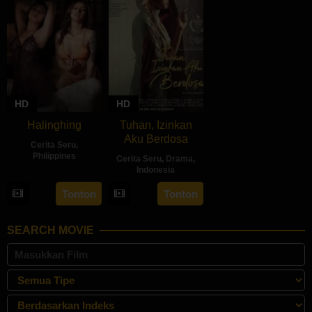
HD
HD
Halinghing
Tuhan, Izinkan
Aku Berdosa
Cerita Seru
,
Philippines
Cerita Seru
,
Drama
,
Indonesia
18
Jaque
22
Feyhero
Oct
Carlos
Tonton
Tonton
May
2024
2024
SEARCH MOVIE