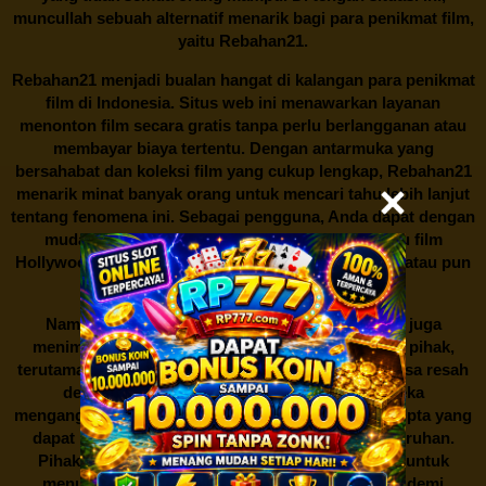
muncullah sebuah alternatif menarik bagi para penikmat film,
yaitu
Rebahan21.
Rebahan21
menjadi bualan hangat di kalangan para penikmat
film di Indonesia. Situs web ini menawarkan layanan
menonton film secara gratis tanpa perlu berlangganan atau
membayar biaya tertentu. Dengan antarmuka yang
bersahabat dan koleksi film yang cukup lengkap,
Rebahan21
menarik minat banyak orang untuk mencari tahu lebih lanjut
tentang fenomena ini. Sebagai pengguna, Anda dapat dengan
mudah mencari film yang ingin ditonton, baik itu film
Hollywood terbaru, drama Korea yang sedang hits, atau pun
produksi film lokal dengan kualitas terbaik.
Namun, seperti halnya cerita manis,
Rebahan21
juga
menimbulkan kontroversi di industri film. Banyak pihak,
terutama produsen film dan pemilik hak cipta, merasa resah
dengan maraknya situs-situs seperti ini. Mereka
menganggapnya sebagai bentuk pelanggaran hak cipta yang
dapat merugikan industri perfilman secara keseluruhan.
Pihak berwenang pun turut terlibat dalam upaya untuk
menutup situs-situs ilegal semacam Rebahan21 demi