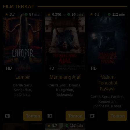
FILM TERKAIT
3.7
97 min
6.286
96 min
6.8
112 min
HD
HD
HD
Lampir
Menjelang Ajal
Malam
Pencabut
Cerita Seru
,
Cerita Seru
,
Drama
,
Nyawa
Kengerian
,
Kengerian
,
Indonesia
Indonesia
Cerita Seru
,
Fantasi
,
Kengerian
,
14
Kenny
30
Hadrah
Indonesia
,
Korea
Feb
Gulardi
Apr
Daeng
22
Sidharta
Tonton
Tonton
Tonton
2024
2024
Ratu
May
Tata
5.7
117 min
2024