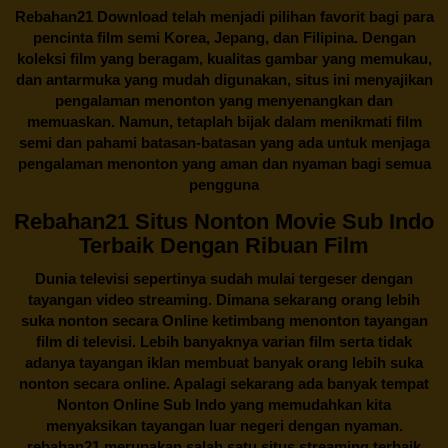
Rebahan21
Download telah menjadi pilihan favorit bagi para
pencinta
film semi Korea
, Jepang, dan Filipina. Dengan
koleksi film yang beragam, kualitas gambar yang memukau,
dan antarmuka yang mudah digunakan, situs ini menyajikan
pengalaman menonton yang menyenangkan dan
memuaskan. Namun, tetaplah bijak dalam menikmati film
semi dan pahami batasan-batasan yang ada untuk menjaga
pengalaman menonton yang aman dan nyaman bagi semua
pengguna
Rebahan21 Situs Nonton Movie Sub Indo
Terbaik Dengan Ribuan Film
Dunia televisi sepertinya sudah mulai tergeser dengan
tayangan video streaming. Dimana sekarang orang lebih
suka nonton secara Online ketimbang menonton tayangan
film di televisi. Lebih banyaknya varian film serta tidak
adanya tayangan iklan membuat banyak orang lebih suka
nonton secara online. Apalagi sekarang ada banyak tempat
Nonton Online Sub Indo yang memudahkan kita
menyaksikan tayangan luar negeri dengan nyaman.
rebahan21
merupakan salah satu situs streaming terbaik