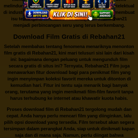
melindungi keberlangsungan bisnis dan kekayaan intelektual
di industri hiburan. Konflik kepentingan inilah yang membuat
isu tentang menonton film secara gratis di
Rebahan21
menjadi perbincangan seru yang terus berkembang.
Download Film Gratis di Rebahan21
Setelah membahas tentang fenomena menariknya menonton
film gratis di
Rebahan21
, kini mari telusuri sisi lain dari kisah
ini: bagaimana dengan peluang untuk mengunduh film
secara gratis di situs ini? Ternyata, Rebahan21 Film juga
menawarkan fitur download bagi para penikmat film yang
ingin menyimpan koleksi favorit mereka untuk ditonton di
kemudian hari. Fitur ini tentu saja menarik bagi banyak
orang, terutama yang ingin menikmati film-film favorit tanpa
harus terhubung ke internet atau khawatir kuota habis.
Proses download film di
Rebahan21
tergolong mudah dan
cepat. Anda hanya perlu mencari film yang diinginkan, lalu
pilih opsi download yang tersedia. Film tersebut akan segera
tersimpan dalam perangkat Anda, siap untuk dinikmati kapan
saja dan di mana saja. Namun, perlu diingat bahwa