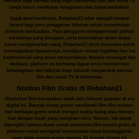
menarik bagi mereka yang ingin menikmati film dan serial TV
tanpa harus membayar langganan atau biaya tambahan.
Sejak awal berdirinya,
Rebahan21
telah menjadi tempat
favorit bagi para penggemar hiburan untuk menemukan
tontonan berkualitas. Para pengguna mengapresiasi pilihan
kontennya yang beragam, serta kemudahan akses tanpa
harus mengeluarkan uang.
Rebahan21
terus berusaha untuk
meningkatkan layanannya, meskipun situasi legalitas dan isu
kontroversial yang terus menyertainya. Melalui semangat dan
dedikasi, platform ini berharap dapat terus memberikan
kebahagiaan dan hiburan bagi seluruh masyarakat pecinta
film dan serial TV di Indonesia.
Nonton Film Gratis di Rebahan21
Menonton film merupakan salah satu hiburan populer di era
digital ini. Banyak orang gemar menikmati film-film terbaru
dari berbagai genre untuk mengisi waktu luang atau merayu
hati dengan kisah yang mengharu biru. Namun, tak dapat
dipungkiri bahwa akses untuk menonton film secara gratis di
platform resmi seringkali memerlukan biaya berlangganan
yang tidak semua orang mampu. Di tengah situasi ini,