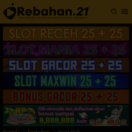
Loncat
ke
konten
Beranda
Cerita Seru
Night Shift