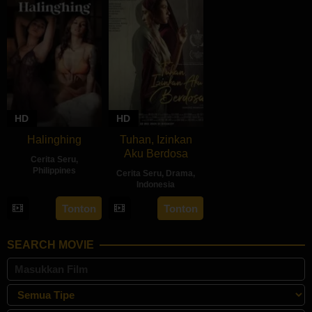
HD
HD
Halinghing
Tuhan, Izinkan
Aku Berdosa
Cerita Seru
,
Philippines
Cerita Seru
,
Drama
,
Indonesia
18
Jaque
22
Feyhero
Oct
Carlos
Tonton
Tonton
May
2024
2024
SEARCH MOVIE