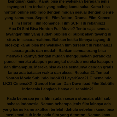
keinginan kamu. Kamu bisa menyaksikan beragam jenis
tayangan film terbaik yang paling kamu suka. Kamu bisa
nonton online sub Indo dengan mudah sesuai dengan Genre
yang kamu mau. Seperti : Film Action, Drama, Film Komedi,
Film Horor, Film Romance, Film SCI-FI di
rebahin21
Apa Di Sini Bisa Nonton Full Movie? Tentu saja, semua
tayangan film yang sudah publish di publik akan tayang di
situs ini secara realtime. Bahkan ketika filmnya tayang di
bioskop kamu bisa menyaksikan film tersebut di
rebahan21
secara gratis dan mudah. Bahkan semua orang bisa
menyaksikannya dengan mudah menggunakan perangkat
ponsel mereka ataupun perangkat dekstop mereka kapapun
dan dimanapun. Mereka bisa akses semaunya dengan gratis
tanpa ada batasan waktu dan akses.
Rebahan21
Tempat
Nonton Movie Sub Indo IndoXXI LayarKaca21 CinemaIndo
LK21 CinemaXXI Ganool Nonton Dan Download Film Subtitle
Indonesia Lengkap Hanya di
rebahin21.
Pada beberapa jenis film sudah secara otomatis aktif sub
bahasa Indonesia. Namun beberapa jenis film lainnya ada
yang harus kamu aktifkan terlebih dahulu sebelum kamu bisa
menikmati sub Indo pada film yang ditonton. Namun kamu