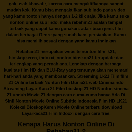
gak usah khawatir, karena cara mengaktifkannya sangat
mudah kok. Kamu bisa mengaktifkan sub Indo pada video
yang kamu tonton hanya dengan 1-2 klik saja. Jika kamu suka
nonton online sub Indo, maka
rebahin21
adalah tempat
terbaik yang dapat kamu gunakan. ada ribuan jenis film
dalam berbagai Genre yang sudah kami persiapkan. Kamu
bisa memilih sesuai dengan yang kamu inginkan
Rebahan21
merupakan website nonton film lk21,
bioskopkeren, indoxxi, nonton bioskop21 terupdate dan
terlengkap yang pernah ada. Lengkap dengan berbagai
kualitas film HD dan BLU-Ray yang tentunya akan menemani
hari-hari anda yang membosankan. Streaming Lk21 Film film
21 Online terbaik Nonton Film Dunia21 web Cinemaindo
Streaming Layar Kaca 21 Film bioskop 21 HD Nonton sinema
21 unduh Movie 21 dengan cara cuma-cuma hanya Ada Di
Sini! Nonton Movie Online Subtitle Indonesia Film HD LK21
Koleksi BioskopKeren Movie Online terbaru download
Layarkaca21 Film Indoxxi dengan cara free.
Kenapa Harus Nonton Online Di
Rebahan21 ?