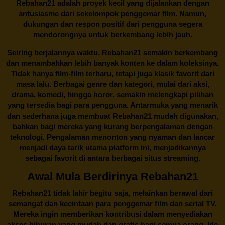
Rebahan21 adalah proyek kecil yang dijalankan dengan
antusiasme dari sekelompok penggemar film. Namun,
dukungan dan respon positif dari pengguna segera
mendorongnya untuk berkembang lebih jauh.
Seiring berjalannya waktu,
Rebahan21
semakin berkembang
dan menambahkan lebih banyak konten ke dalam koleksinya.
Tidak hanya film-film terbaru, tetapi juga klasik favorit dari
masa lalu. Berbagai genre dan kategori, mulai dari aksi,
drama, komedi, hingga horor, semakin melengkapi pilihan
yang tersedia bagi para pengguna. Antarmuka yang menarik
dan sederhana juga membuat
Rebahan21
mudah digunakan,
bahkan bagi mereka yang kurang berpengalaman dengan
teknologi. Pengalaman menonton yang nyaman dan lancar
menjadi daya tarik utama platform ini, menjadikannya
sebagai favorit di antara berbagai situs streaming.
Awal Mula Berdirinya Rebahan21
Rebahan21
tidak lahir begitu saja, melainkan berawal dari
semangat dan kecintaan para penggemar film dan serial TV.
Mereka ingin memberikan kontribusi dalam menyediakan
akses hiburan yang mudah dan gratis bagi semua orang. Ide