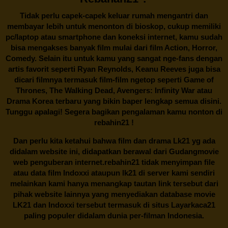
Tidak perlu capek-capek keluar rumah mengantri dan
membayar lebih untuk menonton di bioskop, cukup memiliki
pc/laptop atau smartphone dan koneksi internet, kamu sudah
bisa mengakses banyak film mulai dari film Action, Horror,
Comedy. Selain itu untuk kamu yang sangat nge-fans dengan
artis favorit seperti Ryan Reynolds, Keanu Reeves juga bisa
dicari filmnya termasuk film-film ngetop seperti Game of
Thrones, The Walking Dead, Avengers: Infinity War atau
Drama Korea terbaru yang bikin baper lengkap semua disini.
Tunggu apalagi! Segera bagikan pengalaman kamu nonton di
rebahin21
!
Dan perlu kita ketahui bahwa film dan drama
Lk21
yg ada
didalam website ini, didapatkan berawal dari Gudangmovie
web penguberan internet.
rebahin21
tidak menyimpan file
atau data film Indoxxi ataupun lk21 di server kami sendiri
melainkan kami hanya menangkap tautan link tersebut dari
pihak website lainnya yang menyediakan database movie
LK21
dan Indoxxi tersebut termasuk di situs
Layarkaca21
paling populer didalam dunia per-filman Indonesia.