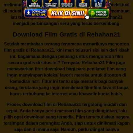
melindungi keberlangsungan bisnis dan kekayaan intelektual
di industri hiburan. Konflik kepentingan inilah yang membuat
isu tentang menonton film secara gratis di
Rebahan21
menjadi perbincangan seru yang terus berkembang.
Download Film Gratis di Rebahan21
Setelah membahas tentang fenomena menariknya menonton
film gratis di
Rebahan21
, kini mari telusuri sisi lain dari kisah
ini: bagaimana dengan peluang untuk mengunduh film
secara gratis di situs ini? Ternyata, Rebahan21 Film juga
menawarkan fitur download bagi para penikmat film yang
ingin menyimpan koleksi favorit mereka untuk ditonton di
kemudian hari. Fitur ini tentu saja menarik bagi banyak
orang, terutama yang ingin menikmati film-film favorit tanpa
harus terhubung ke internet atau khawatir kuota habis.
Proses download film di
Rebahan21
tergolong mudah dan
cepat. Anda hanya perlu mencari film yang diinginkan, lalu
pilih opsi download yang tersedia. Film tersebut akan segera
tersimpan dalam perangkat Anda, siap untuk dinikmati kapan
saja dan di mana saja. Namun, perlu diingat bahwa