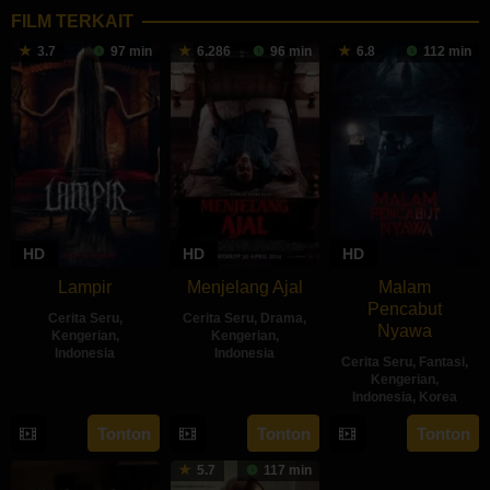
FILM TERKAIT
3.7
97 min
6.286
96 min
6.8
112 min
HD
HD
HD
Lampir
Menjelang Ajal
Malam
Pencabut
Cerita Seru
,
Cerita Seru
,
Drama
,
Nyawa
Kengerian
,
Kengerian
,
Indonesia
Indonesia
Cerita Seru
,
Fantasi
,
Kengerian
,
14
Kenny
30
Hadrah
Indonesia
,
Korea
Feb
Gulardi
Apr
Daeng
22
Sidharta
Tonton
Tonton
Tonton
2024
2024
Ratu
May
Tata
5.7
117 min
2024