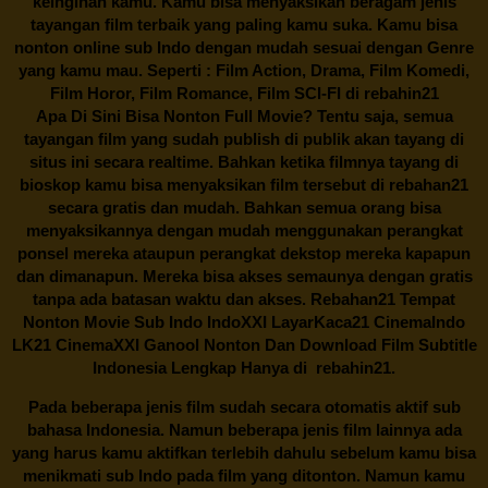
keinginan kamu. Kamu bisa menyaksikan beragam jenis
tayangan film terbaik yang paling kamu suka. Kamu bisa
nonton online sub Indo dengan mudah sesuai dengan Genre
yang kamu mau. Seperti : Film Action, Drama, Film Komedi,
Film Horor, Film Romance, Film SCI-FI di
rebahin21
Apa Di Sini Bisa Nonton Full Movie? Tentu saja, semua
tayangan film yang sudah publish di publik akan tayang di
situs ini secara realtime. Bahkan ketika filmnya tayang di
bioskop kamu bisa menyaksikan film tersebut di
rebahan21
secara gratis dan mudah. Bahkan semua orang bisa
menyaksikannya dengan mudah menggunakan perangkat
ponsel mereka ataupun perangkat dekstop mereka kapapun
dan dimanapun. Mereka bisa akses semaunya dengan gratis
tanpa ada batasan waktu dan akses.
Rebahan21
Tempat
Nonton Movie Sub Indo IndoXXI LayarKaca21 CinemaIndo
LK21 CinemaXXI Ganool Nonton Dan Download Film Subtitle
Indonesia Lengkap Hanya di
rebahin21.
Pada beberapa jenis film sudah secara otomatis aktif sub
bahasa Indonesia. Namun beberapa jenis film lainnya ada
yang harus kamu aktifkan terlebih dahulu sebelum kamu bisa
menikmati sub Indo pada film yang ditonton. Namun kamu