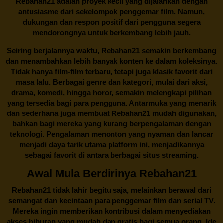
Rebahan21 adalah proyek kecil yang dijalankan dengan
antusiasme dari sekelompok penggemar film. Namun,
dukungan dan respon positif dari pengguna segera
mendorongnya untuk berkembang lebih jauh.
Seiring berjalannya waktu,
Rebahan21
semakin berkembang
dan menambahkan lebih banyak konten ke dalam koleksinya.
Tidak hanya film-film terbaru, tetapi juga klasik favorit dari
masa lalu. Berbagai genre dan kategori, mulai dari aksi,
drama, komedi, hingga horor, semakin melengkapi pilihan
yang tersedia bagi para pengguna. Antarmuka yang menarik
dan sederhana juga membuat
Rebahan21
mudah digunakan,
bahkan bagi mereka yang kurang berpengalaman dengan
teknologi. Pengalaman menonton yang nyaman dan lancar
menjadi daya tarik utama platform ini, menjadikannya
sebagai favorit di antara berbagai situs streaming.
Awal Mula Berdirinya Rebahan21
Rebahan21
tidak lahir begitu saja, melainkan berawal dari
semangat dan kecintaan para penggemar film dan serial TV.
Mereka ingin memberikan kontribusi dalam menyediakan
akses hiburan yang mudah dan gratis bagi semua orang. Ide