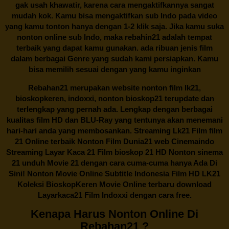
gak usah khawatir, karena cara mengaktifkannya sangat
mudah kok. Kamu bisa mengaktifkan sub Indo pada video
yang kamu tonton hanya dengan 1-2 klik saja. Jika kamu suka
nonton online sub Indo, maka
rebahin21
adalah tempat
terbaik yang dapat kamu gunakan. ada ribuan jenis film
dalam berbagai Genre yang sudah kami persiapkan. Kamu
bisa memilih sesuai dengan yang kamu inginkan
Rebahan21
merupakan website nonton film lk21,
bioskopkeren, indoxxi, nonton bioskop21 terupdate dan
terlengkap yang pernah ada. Lengkap dengan berbagai
kualitas film HD dan BLU-Ray yang tentunya akan menemani
hari-hari anda yang membosankan. Streaming Lk21 Film film
21 Online terbaik Nonton Film Dunia21 web Cinemaindo
Streaming Layar Kaca 21 Film bioskop 21 HD Nonton sinema
21 unduh Movie 21 dengan cara cuma-cuma hanya Ada Di
Sini! Nonton Movie Online Subtitle Indonesia Film HD LK21
Koleksi BioskopKeren Movie Online terbaru download
Layarkaca21 Film Indoxxi dengan cara free.
Kenapa Harus Nonton Online Di
Rebahan21 ?