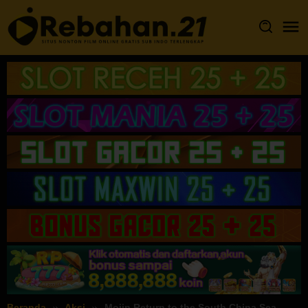
Loncat
ke
konten
Beranda
Aksi
Mojin Return to the South China Sea