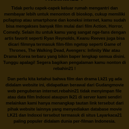
Tidak perlu capek-capek keluar rumah mengantri dan
membayar lebih untuk menonton di bioskop, cukup memiliki
pc/laptop atau smartphone dan koneksi internet, kamu sudah
bisa mengakses banyak film mulai dari film Action, Horror,
Comedy. Selain itu untuk kamu yang sangat nge-fans dengan
artis favorit seperti Ryan Reynolds, Keanu Reeves juga bisa
dicari filmnya termasuk film-film ngetop seperti Game of
Thrones, The Walking Dead, Avengers: Infinity War atau
Drama Korea terbaru yang bikin baper lengkap semua disini.
Tunggu apalagi! Segera bagikan pengalaman kamu nonton di
rebahin21
!
Dan perlu kita ketahui bahwa film dan drama
Lk21
yg ada
didalam website ini, didapatkan berawal dari Gudangmovie
web penguberan internet.
rebahin21
tidak menyimpan file
atau data film Indoxxi ataupun lk21 di server kami sendiri
melainkan kami hanya menangkap tautan link tersebut dari
pihak website lainnya yang menyediakan database movie
LK21
dan Indoxxi tersebut termasuk di situs
Layarkaca21
paling populer didalam dunia per-filman Indonesia.