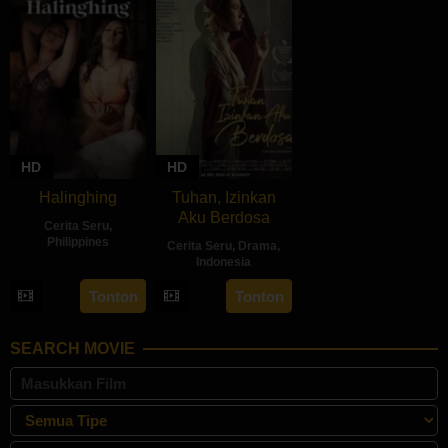
HD
HD
Halinghing
Tuhan, Izinkan
Aku Berdosa
Cerita Seru
,
Philippines
Cerita Seru
,
Drama
,
Indonesia
18
Jaque
22
Feyhero
Oct
Carlos
Tonton
Tonton
May
2024
2024
SEARCH MOVIE