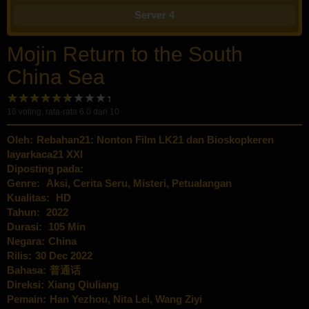
Server 4
Mojin Return to the South
China Sea
16
voting, rata-rata
6.0
dari 10
Oleh:
Rebahan21: Nonton Film LK21 dan Bioskopkeren
layarkaca21 XXI
Diposting pada:
Genre:
Aksi
,
Cerita Seru
,
Misteri
,
Petualangan
Kualitas:
HD
Tahun:
2022
Durasi:
105 Min
Negara:
China
Rilis:
30 Dec 2022
Bahasa:
普通话
Direksi:
Xiang Qiuliang
Pemain:
Han Yezhou
,
Nita Lei
,
Wang Ziyi