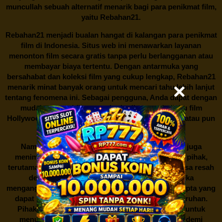
muncullah sebuah alternatif menarik bagi para penikmat film,
yaitu
Rebahan21.
Rebahan21
menjadi bualan hangat di kalangan para penikmat
film di Indonesia. Situs web ini menawarkan layanan
menonton film secara gratis tanpa perlu berlangganan atau
membayar biaya tertentu. Dengan antarmuka yang
bersahabat dan koleksi film yang cukup lengkap,
Rebahan21
menarik minat banyak orang untuk mencari tahu lebih lanjut
tentang fenomena ini. Sebagai pengguna, Anda dapat dengan
mudah mencari film yang ingin ditonton, baik itu film
Hollywood terbaru, drama Korea yang sedang hits, atau pun
produksi film lokal dengan kualitas terbaik.
Namun, seperti halnya cerita manis,
Rebahan21
juga
menimbulkan kontroversi di industri film. Banyak pihak,
terutama produsen film dan pemilik hak cipta, merasa resah
dengan maraknya situs-situs seperti ini. Mereka
menganggapnya sebagai bentuk pelanggaran hak cipta yang
dapat merugikan industri perfilman secara keseluruhan.
Pihak berwenang pun turut terlibat dalam upaya untuk
menutup situs-situs ilegal semacam Rebahan21 demi