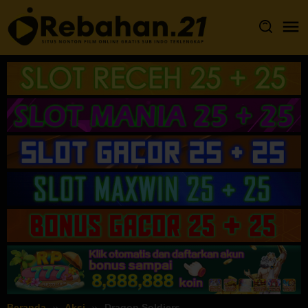
Loncat
ke
konten
Beranda
Aksi
Dragon Soldiers