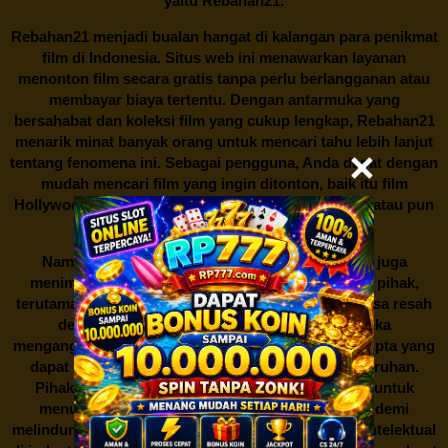
yaitu
Rebahan21.
Rebahan21
menjadi bualan hangat di kalangan para penikmat
film di Indonesia. Situs web ini menawarkan layanan
menonton film secara gratis tanpa perlu berlangganan atau
membayar biaya tertentu. Dengan antarmuka yang
bersahabat dan koleksi film yang cukup lengkap,
Rebahan21
menarik minat banyak orang untuk mencari tahu lebih lanjut
tentang fenomena ini. Sebagai pengguna, Anda dapat dengan
mudah mencari film yang ingin ditonton, baik itu film
Hollywood terbaru, drama Korea yang sedang hits, atau pun
produksi film lokal dengan kualitas terbaik.
Namun, seperti halnya cerita manis,
Rebahan21
juga
menimbulkan kontroversi di industri film. Banyak pihak,
terutama produsen film dan pemilik hak cipta, merasa resah
dengan maraknya situs-situs seperti ini. Mereka
menganggapnya sebagai bentuk pelanggaran hak cipta yang
dapat merugikan industri perfilman secara keseluruhan.
Pihak berwenang pun turut terlibat dalam upaya untuk
menutup situs-situs ilegal semacam Rebahan21 demi
melindungi keberlangsungan bisnis dan kekayaan intelektual