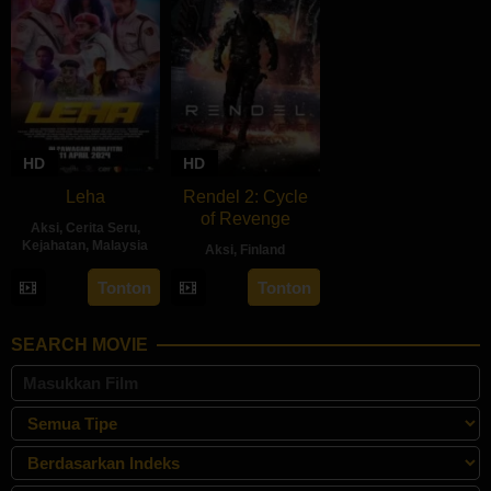
HD
HD
Leha
Rendel 2: Cycle
of Revenge
Aksi
,
Cerita Seru
,
Kejahatan
,
Malaysia
Aksi
,
Finland
11
Azaromi
28
Jesse
Tonton
Tonton
Apr
Ghozali
Jun
Haaja
2024
2024
SEARCH MOVIE