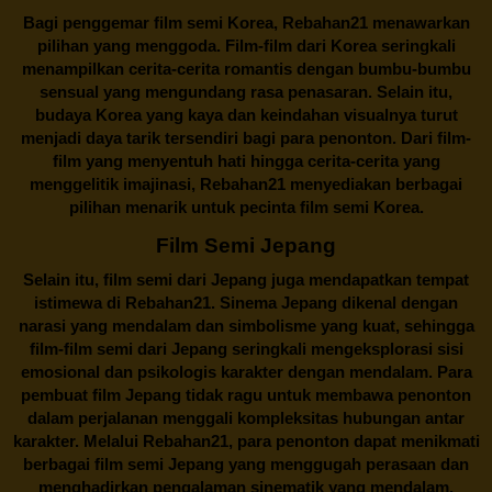
Bagi penggemar film semi Korea,
Rebahan21
menawarkan
pilihan yang menggoda. Film-film dari Korea seringkali
menampilkan cerita-cerita romantis dengan bumbu-bumbu
sensual yang mengundang rasa penasaran. Selain itu,
budaya Korea yang kaya dan keindahan visualnya turut
menjadi daya tarik tersendiri bagi para penonton. Dari film-
film yang menyentuh hati hingga cerita-cerita yang
menggelitik imajinasi,
Rebahan21
menyediakan berbagai
pilihan menarik untuk pecinta film semi Korea.
Film Semi Jepang
Selain itu,
film semi dari Jepang
juga mendapatkan tempat
istimewa di Rebahan21. Sinema Jepang dikenal dengan
narasi yang mendalam dan simbolisme yang kuat, sehingga
film-film semi dari Jepang seringkali mengeksplorasi sisi
emosional dan psikologis karakter dengan mendalam. Para
pembuat film Jepang tidak ragu untuk membawa penonton
dalam perjalanan menggali kompleksitas hubungan antar
karakter. Melalui
Rebahan21
, para penonton dapat menikmati
berbagai
film semi Jepang
yang menggugah perasaan dan
menghadirkan pengalaman sinematik yang mendalam.