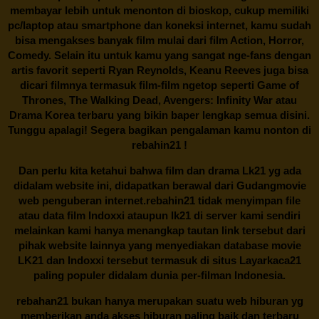
membayar lebih untuk menonton di bioskop, cukup memiliki
pc/laptop atau smartphone dan koneksi internet, kamu sudah
bisa mengakses banyak film mulai dari film Action, Horror,
Comedy. Selain itu untuk kamu yang sangat nge-fans dengan
artis favorit seperti Ryan Reynolds, Keanu Reeves juga bisa
dicari filmnya termasuk film-film ngetop seperti Game of
Thrones, The Walking Dead, Avengers: Infinity War atau
Drama Korea terbaru yang bikin baper lengkap semua disini.
Tunggu apalagi! Segera bagikan pengalaman kamu nonton di
rebahin21
!
Dan perlu kita ketahui bahwa film dan drama
Lk21
yg ada
didalam website ini, didapatkan berawal dari Gudangmovie
web penguberan internet.
rebahin21
tidak menyimpan file
atau data film Indoxxi ataupun lk21 di server kami sendiri
melainkan kami hanya menangkap tautan link tersebut dari
pihak website lainnya yang menyediakan database movie
LK21
dan Indoxxi tersebut termasuk di situs
Layarkaca21
paling populer didalam dunia per-filman Indonesia.
rebahan21
bukan hanya merupakan suatu web hiburan yg
memberikan anda akses hiburan paling baik dan terbaru