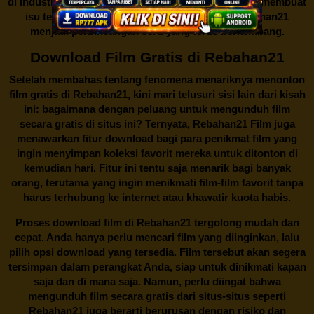
di industri hiburan. Konflik kepentingan inilah yang membuat
isu tentang menonton film secara gratis di
Rebahan21
menjadi perbincangan seru yang terus berkembang.
Download Film Gratis di Rebahan21
Setelah membahas tentang fenomena menariknya menonton
film gratis di
Rebahan21
, kini mari telusuri sisi lain dari kisah
ini: bagaimana dengan peluang untuk mengunduh film
secara gratis di situs ini? Ternyata, Rebahan21 Film juga
menawarkan fitur download bagi para penikmat film yang
ingin menyimpan koleksi favorit mereka untuk ditonton di
kemudian hari. Fitur ini tentu saja menarik bagi banyak
orang, terutama yang ingin menikmati film-film favorit tanpa
harus terhubung ke internet atau khawatir kuota habis.
Proses download film di
Rebahan21
tergolong mudah dan
cepat. Anda hanya perlu mencari film yang diinginkan, lalu
pilih opsi download yang tersedia. Film tersebut akan segera
tersimpan dalam perangkat Anda, siap untuk dinikmati kapan
saja dan di mana saja. Namun, perlu diingat bahwa
mengunduh film secara gratis dari situs-situs seperti
Rebahan21 juga berarti berurusan dengan risiko dan