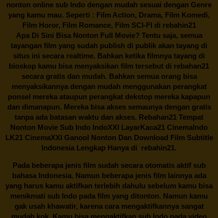
nonton online sub Indo dengan mudah sesuai dengan Genre
yang kamu mau. Seperti : Film Action, Drama, Film Komedi,
Film Horor, Film Romance, Film SCI-FI di
rebahin21
Apa Di Sini Bisa Nonton Full Movie? Tentu saja, semua
tayangan film yang sudah publish di publik akan tayang di
situs ini secara realtime. Bahkan ketika filmnya tayang di
bioskop kamu bisa menyaksikan film tersebut di
rebahan21
secara gratis dan mudah. Bahkan semua orang bisa
menyaksikannya dengan mudah menggunakan perangkat
ponsel mereka ataupun perangkat dekstop mereka kapapun
dan dimanapun. Mereka bisa akses semaunya dengan gratis
tanpa ada batasan waktu dan akses.
Rebahan21
Tempat
Nonton Movie Sub Indo IndoXXI LayarKaca21 CinemaIndo
LK21 CinemaXXI Ganool Nonton Dan Download Film Subtitle
Indonesia Lengkap Hanya di
rebahin21.
Pada beberapa jenis film sudah secara otomatis aktif sub
bahasa Indonesia. Namun beberapa jenis film lainnya ada
yang harus kamu aktifkan terlebih dahulu sebelum kamu bisa
menikmati sub Indo pada film yang ditonton. Namun kamu
gak usah khawatir, karena cara mengaktifkannya sangat
mudah kok. Kamu bisa mengaktifkan sub Indo pada video