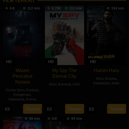
FILM TERKAIT
6.8
112 min
6.796
112 min
154 min
HD
HD
HD
Malam
My Spy The
Harom Hara
Pencabut
Eternal City
Aksi
,
Drama
,
Nyawa
Kejahatan
,
India
Aksi
,
Komedi
,
USA
Cerita Seru
,
Fantasi
,
14
Gnanasaga
18
Peter
Kengerian
,
Jun
Dwaraka
Indonesia
,
Korea
Jul
Segal
2024
2024
22
Sidharta
Tonton
Tonton
Tonton
May
Tata
98 min
4.9
99 min
2024