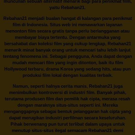
muncullah sebuah alternatif menarik bagi para penikmat film,
yaitu
Rebahan21.
Rebahan21
menjadi bualan hangat di kalangan para penikmat
film di Indonesia. Situs web ini menawarkan layanan
menonton film secara gratis tanpa perlu berlangganan atau
membayar biaya tertentu. Dengan antarmuka yang
bersahabat dan koleksi film yang cukup lengkap,
Rebahan21
menarik minat banyak orang untuk mencari tahu lebih lanjut
tentang fenomena ini. Sebagai pengguna, Anda dapat dengan
mudah mencari film yang ingin ditonton, baik itu film
Hollywood terbaru, drama Korea yang sedang hits, atau pun
produksi film lokal dengan kualitas terbaik.
Namun, seperti halnya cerita manis,
Rebahan21
juga
menimbulkan kontroversi di industri film. Banyak pihak,
terutama produsen film dan pemilik hak cipta, merasa resah
dengan maraknya situs-situs seperti ini. Mereka
menganggapnya sebagai bentuk pelanggaran hak cipta yang
dapat merugikan industri perfilman secara keseluruhan.
Pihak berwenang pun turut terlibat dalam upaya untuk
menutup situs-situs ilegal semacam Rebahan21 demi