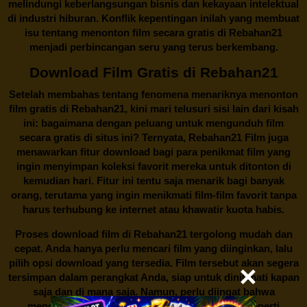
melindungi keberlangsungan bisnis dan kekayaan intelektual
di industri hiburan. Konflik kepentingan inilah yang membuat
isu tentang menonton film secara gratis di
Rebahan21
menjadi perbincangan seru yang terus berkembang.
Download Film Gratis di Rebahan21
Setelah membahas tentang fenomena menariknya menonton
film gratis di
Rebahan21
, kini mari telusuri sisi lain dari kisah
ini: bagaimana dengan peluang untuk mengunduh film
secara gratis di situs ini? Ternyata, Rebahan21 Film juga
menawarkan fitur download bagi para penikmat film yang
ingin menyimpan koleksi favorit mereka untuk ditonton di
kemudian hari. Fitur ini tentu saja menarik bagi banyak
orang, terutama yang ingin menikmati film-film favorit tanpa
harus terhubung ke internet atau khawatir kuota habis.
Proses download film di
Rebahan21
tergolong mudah dan
cepat. Anda hanya perlu mencari film yang diinginkan, lalu
pilih opsi download yang tersedia. Film tersebut akan segera
tersimpan dalam perangkat Anda, siap untuk dinikmati kapan
saja dan di mana saja. Namun, perlu diingat bahwa
mengunduh film secara gratis dari situs-situs seperti