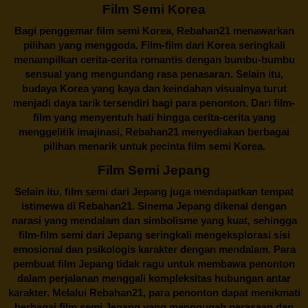
Film Semi Korea
Bagi penggemar film semi Korea,
Rebahan21
menawarkan
pilihan yang menggoda. Film-film dari Korea seringkali
menampilkan cerita-cerita romantis dengan bumbu-bumbu
sensual yang mengundang rasa penasaran. Selain itu,
budaya Korea yang kaya dan keindahan visualnya turut
menjadi daya tarik tersendiri bagi para penonton. Dari film-
film yang menyentuh hati hingga cerita-cerita yang
menggelitik imajinasi,
Rebahan21
menyediakan berbagai
pilihan menarik untuk pecinta film semi Korea.
Film Semi Jepang
Selain itu,
film semi dari Jepang
juga mendapatkan tempat
istimewa di Rebahan21. Sinema Jepang dikenal dengan
narasi yang mendalam dan simbolisme yang kuat, sehingga
film-film semi dari Jepang seringkali mengeksplorasi sisi
emosional dan psikologis karakter dengan mendalam. Para
pembuat film Jepang tidak ragu untuk membawa penonton
dalam perjalanan menggali kompleksitas hubungan antar
karakter. Melalui
Rebahan21
, para penonton dapat menikmati
berbagai
film semi Jepang
yang menggugah perasaan dan