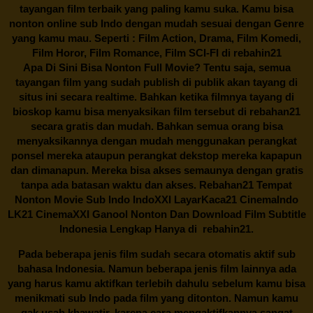
tayangan film terbaik yang paling kamu suka. Kamu bisa
nonton online sub Indo dengan mudah sesuai dengan Genre
yang kamu mau. Seperti : Film Action, Drama, Film Komedi,
Film Horor, Film Romance, Film SCI-FI di
rebahin21
Apa Di Sini Bisa Nonton Full Movie? Tentu saja, semua
tayangan film yang sudah publish di publik akan tayang di
situs ini secara realtime. Bahkan ketika filmnya tayang di
bioskop kamu bisa menyaksikan film tersebut di
rebahan21
secara gratis dan mudah. Bahkan semua orang bisa
menyaksikannya dengan mudah menggunakan perangkat
ponsel mereka ataupun perangkat dekstop mereka kapapun
dan dimanapun. Mereka bisa akses semaunya dengan gratis
tanpa ada batasan waktu dan akses.
Rebahan21
Tempat
Nonton Movie Sub Indo IndoXXI LayarKaca21 CinemaIndo
LK21 CinemaXXI Ganool Nonton Dan Download Film Subtitle
Indonesia Lengkap Hanya di
rebahin21.
Pada beberapa jenis film sudah secara otomatis aktif sub
bahasa Indonesia. Namun beberapa jenis film lainnya ada
yang harus kamu aktifkan terlebih dahulu sebelum kamu bisa
menikmati sub Indo pada film yang ditonton. Namun kamu
gak usah khawatir, karena cara mengaktifkannya sangat