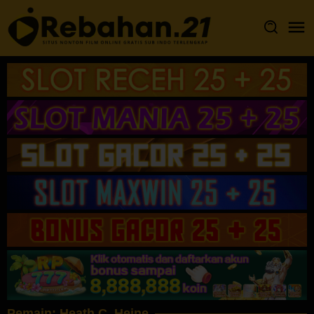
Loncat
ke
konten
Pemain:
Heath C. Heine