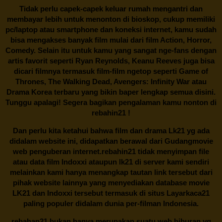
Tidak perlu capek-capek keluar rumah mengantri dan
membayar lebih untuk menonton di bioskop, cukup memiliki
pc/laptop atau smartphone dan koneksi internet, kamu sudah
bisa mengakses banyak film mulai dari film Action, Horror,
Comedy. Selain itu untuk kamu yang sangat nge-fans dengan
artis favorit seperti Ryan Reynolds, Keanu Reeves juga bisa
dicari filmnya termasuk film-film ngetop seperti Game of
Thrones, The Walking Dead, Avengers: Infinity War atau
Drama Korea terbaru yang bikin baper lengkap semua disini.
Tunggu apalagi! Segera bagikan pengalaman kamu nonton di
rebahin21
!
Dan perlu kita ketahui bahwa film dan drama
Lk21
yg ada
didalam website ini, didapatkan berawal dari Gudangmovie
web penguberan internet.
rebahin21
tidak menyimpan file
atau data film Indoxxi ataupun lk21 di server kami sendiri
melainkan kami hanya menangkap tautan link tersebut dari
pihak website lainnya yang menyediakan database movie
LK21
dan Indoxxi tersebut termasuk di situs
Layarkaca21
paling populer didalam dunia per-filman Indonesia.
rebahan21
bukan hanya merupakan suatu web hiburan yg