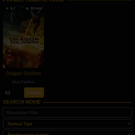
5.7
90 min
Dragon Soldiers
Aksi
,
Fantasi
,
11
Hank
Tonton
May
Braxtan
SEARCH MOVIE
2020