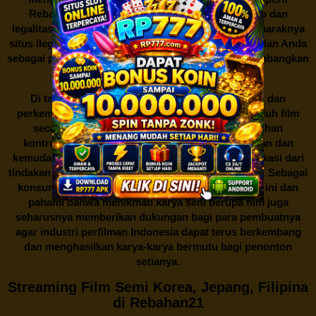
Rebahan21 juga berarti berurusan dengan risiko dan
legalitas. Seperti yang telah dibahas sebelumnya, maraknya
situs ilegal semacam ini menimbulkan kontroversi, dan Anda
sebagai pengguna juga perlu bijak dalam mempertimbangkan
akibat dari tindakan tersebut.
Di tengah dinamika persaingan industri hiburan dan
perkembangan teknologi, menonton dan mengunduh film
secara gratis di
Rebahan21
menjadi sebuah pilihan
kontroversial. Meskipun menawarkan kenyamanan dan
kemudahan akses, kita juga harus memahami implikasi dari
tindakan ini terhadap para pelaku industri perfilman. Sebagai
konsumen, bijaklah dalam menggunakan platform ini dan
pahami bahwa menikmati karya seni berupa film juga
seharusnya memberikan dukungan bagi para pembuatnya
agar industri perfilman Indonesia dapat terus berkembang
dan menghasilkan karya-karya bermutu bagi penonton
setianya.
Streaming Film Semi Korea, Jepang, Filipina
di Rebahan21