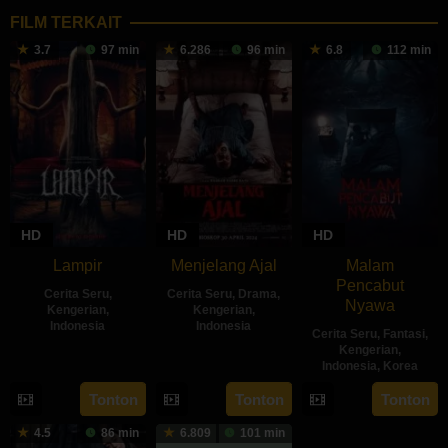
FILM TERKAIT
3.7
97 min
6.286
96 min
6.8
112 min
HD
HD
HD
Lampir
Menjelang Ajal
Malam
Pencabut
Cerita Seru
,
Cerita Seru
,
Drama
,
Nyawa
Kengerian
,
Kengerian
,
Indonesia
Indonesia
Cerita Seru
,
Fantasi
,
Kengerian
,
14
Kenny
30
Hadrah
Indonesia
,
Korea
Feb
Gulardi
Apr
Daeng
22
Sidharta
Tonton
Tonton
Tonton
2024
2024
Ratu
May
Tata
4.5
86 min
6.809
101 min
2024