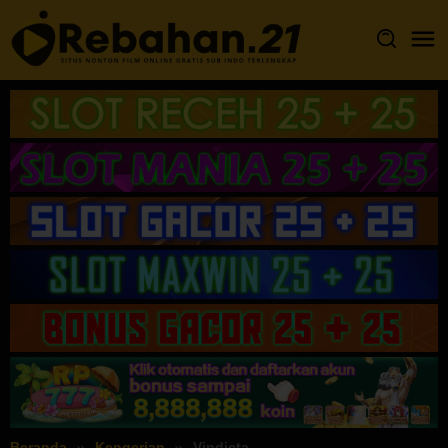
Loncat
ke
konten
Beranda
Kengerian
Vindicta