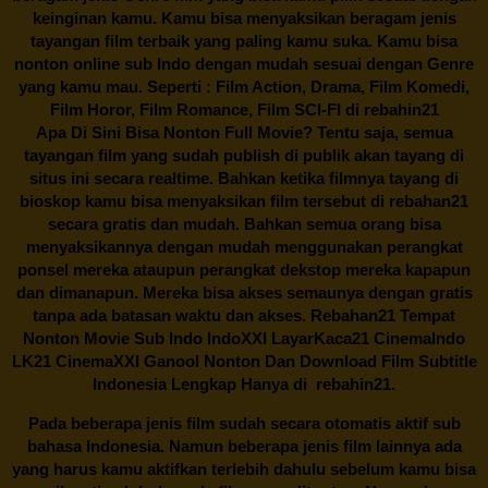
keinginan kamu. Kamu bisa menyaksikan beragam jenis
tayangan film terbaik yang paling kamu suka. Kamu bisa
nonton online sub Indo dengan mudah sesuai dengan Genre
yang kamu mau. Seperti : Film Action, Drama, Film Komedi,
Film Horor, Film Romance, Film SCI-FI di
rebahin21
Apa Di Sini Bisa Nonton Full Movie? Tentu saja, semua
tayangan film yang sudah publish di publik akan tayang di
situs ini secara realtime. Bahkan ketika filmnya tayang di
bioskop kamu bisa menyaksikan film tersebut di
rebahan21
secara gratis dan mudah. Bahkan semua orang bisa
menyaksikannya dengan mudah menggunakan perangkat
ponsel mereka ataupun perangkat dekstop mereka kapapun
dan dimanapun. Mereka bisa akses semaunya dengan gratis
tanpa ada batasan waktu dan akses.
Rebahan21
Tempat
Nonton Movie Sub Indo IndoXXI LayarKaca21 CinemaIndo
LK21 CinemaXXI Ganool Nonton Dan Download Film Subtitle
Indonesia Lengkap Hanya di
rebahin21.
Pada beberapa jenis film sudah secara otomatis aktif sub
bahasa Indonesia. Namun beberapa jenis film lainnya ada
yang harus kamu aktifkan terlebih dahulu sebelum kamu bisa