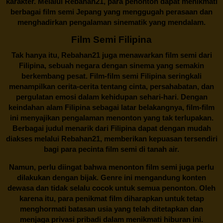
karakter. Melalui
Rebahan21
, para penonton dapat menikmati
berbagai
film semi Jepang
yang menggugah perasaan dan
menghadirkan pengalaman sinematik yang mendalam.
Film Semi Filipina
Tak hanya itu,
Rebahan21
juga menawarkan film semi dari
Filipina, sebuah negara dengan sinema yang semakin
berkembang pesat. Film-film semi Filipina seringkali
menampilkan cerita-cerita tentang cinta, persahabatan, dan
pergulatan emosi dalam kehidupan sehari-hari. Dengan
keindahan alam Filipina sebagai latar belakangnya, film-film
ini menyajikan pengalaman menonton yang tak terlupakan.
Berbagai judul menarik dari Filipina dapat dengan mudah
diakses melalui
Rebahan21
, memberikan kepuasan tersendiri
bagi para pecinta film semi di tanah air.
Namun, perlu diingat bahwa menonton film semi juga perlu
dilakukan dengan bijak. Genre ini mengandung konten
dewasa dan tidak selalu cocok untuk semua penonton. Oleh
karena itu, para penikmat film diharapkan untuk tetap
menghormati batasan usia yang telah ditetapkan dan
menjaga privasi pribadi dalam menikmati hiburan ini.