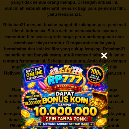
yang tidak semua orang mampu. Di tengah situasi ini,
muncullah sebuah alternatif menarik bagi para penikmat film,
yaitu
Rebahan21.
Rebahan21
menjadi bualan hangat di kalangan para penikmat
film di Indonesia. Situs web ini menawarkan layanan
menonton film secara gratis tanpa perlu berlangganan atau
membayar biaya tertentu. Dengan antarmuka yang
bersahabat dan koleksi film yang cukup lengkap,
Rebahan21
menarik minat banyak orang untuk mencari tahu lebih lanjut
tentang fenomena ini. Sebagai pengguna, Anda dapat dengan
mudah mencari film yang ingin ditonton, baik itu film
Hollywood terbaru, drama Korea yang sedang hits, atau pun
produksi film lokal dengan kualitas terbaik.
Namun, seperti halnya cerita manis,
Rebahan21
juga
menimbulkan kontroversi di industri film. Banyak pihak,
terutama produsen film dan pemilik hak cipta, merasa resah
dengan maraknya situs-situs seperti ini. Mereka
menganggapnya sebagai bentuk pelanggaran hak cipta yang
dapat merugikan industri perfilman secara keseluruhan.
Pihak berwenang pun turut terlibat dalam upaya untuk