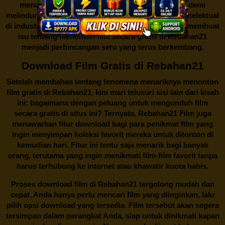
menutup situs-situs ilegal semacam Rebahan21 demi
melindungi keberlangsungan bisnis dan kekayaan intelektual
di industri hiburan. Konflik kepentingan inilah yang membuat
isu tentang menonton film secara gratis di
Rebahan21
menjadi perbincangan seru yang terus berkembang.
Download Film Gratis di Rebahan21
Setelah membahas tentang fenomena menariknya menonton
film gratis di
Rebahan21
, kini mari telusuri sisi lain dari kisah
ini: bagaimana dengan peluang untuk mengunduh film
secara gratis di situs ini? Ternyata, Rebahan21 Film juga
menawarkan fitur download bagi para penikmat film yang
ingin menyimpan koleksi favorit mereka untuk ditonton di
kemudian hari. Fitur ini tentu saja menarik bagi banyak
orang, terutama yang ingin menikmati film-film favorit tanpa
harus terhubung ke internet atau khawatir kuota habis.
Proses download film di
Rebahan21
tergolong mudah dan
cepat. Anda hanya perlu mencari film yang diinginkan, lalu
pilih opsi download yang tersedia. Film tersebut akan segera
tersimpan dalam perangkat Anda, siap untuk dinikmati kapan