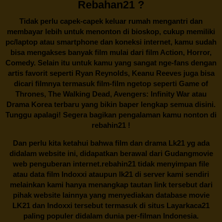
Rebahan21 ?
Tidak perlu capek-capek keluar rumah mengantri dan
membayar lebih untuk menonton di bioskop, cukup memiliki
pc/laptop atau smartphone dan koneksi internet, kamu sudah
bisa mengakses banyak film mulai dari film Action, Horror,
Comedy. Selain itu untuk kamu yang sangat nge-fans dengan
artis favorit seperti Ryan Reynolds, Keanu Reeves juga bisa
dicari filmnya termasuk film-film ngetop seperti Game of
Thrones, The Walking Dead, Avengers: Infinity War atau
Drama Korea terbaru yang bikin baper lengkap semua disini.
Tunggu apalagi! Segera bagikan pengalaman kamu nonton di
rebahin21
!
Dan perlu kita ketahui bahwa film dan drama
Lk21
yg ada
didalam website ini, didapatkan berawal dari Gudangmovie
web penguberan internet.
rebahin21
tidak menyimpan file
atau data film Indoxxi ataupun lk21 di server kami sendiri
melainkan kami hanya menangkap tautan link tersebut dari
pihak website lainnya yang menyediakan database movie
LK21
dan Indoxxi tersebut termasuk di situs
Layarkaca21
paling populer didalam dunia per-filman Indonesia.