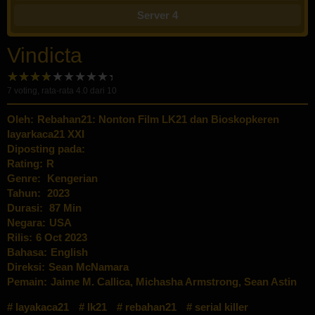
Server 4
Vindicta
7
voting, rata-rata
4.0
dari 10
Oleh:
Rebahan21: Nonton Film LK21 dan Bioskopkeren
layarkaca21 XXI
Diposting pada:
Rating:
R
Genre:
Kengerian
Tahun:
2023
Durasi:
87 Min
Negara:
USA
Rilis:
6 Oct 2023
Bahasa:
English
Direksi:
Sean McNamara
Pemain:
Jaime M. Callica
,
Michasha Armstrong
,
Sean Astin
layakaca21
lk21
rebahan21
serial killer