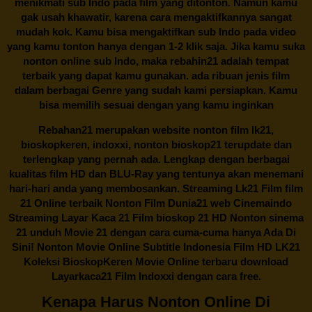
menikmati sub Indo pada film yang ditonton. Namun kamu
gak usah khawatir, karena cara mengaktifkannya sangat
mudah kok. Kamu bisa mengaktifkan sub Indo pada video
yang kamu tonton hanya dengan 1-2 klik saja. Jika kamu suka
nonton online sub Indo, maka
rebahin21
adalah tempat
terbaik yang dapat kamu gunakan. ada ribuan jenis film
dalam berbagai Genre yang sudah kami persiapkan. Kamu
bisa memilih sesuai dengan yang kamu inginkan
Rebahan21
merupakan website nonton film lk21,
bioskopkeren, indoxxi, nonton bioskop21 terupdate dan
terlengkap yang pernah ada. Lengkap dengan berbagai
kualitas film HD dan BLU-Ray yang tentunya akan menemani
hari-hari anda yang membosankan. Streaming Lk21 Film film
21 Online terbaik Nonton Film Dunia21 web Cinemaindo
Streaming Layar Kaca 21 Film bioskop 21 HD Nonton sinema
21 unduh Movie 21 dengan cara cuma-cuma hanya Ada Di
Sini! Nonton Movie Online Subtitle Indonesia Film HD LK21
Koleksi BioskopKeren Movie Online terbaru download
Layarkaca21 Film Indoxxi dengan cara free.
Kenapa Harus Nonton Online Di