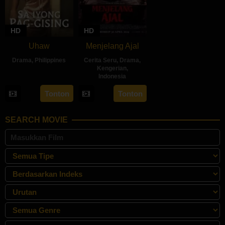
HD
HD
Uhaw
Menjelang Ajal
Drama
,
Philippines
Cerita Seru
,
Drama
,
Kengerian
,
30
Bobby
Indonesia
Aug
Bonifacio
30
Hadrah
Tonton
Tonton
2024
Apr
Daeng
2024
Ratu
SEARCH MOVIE