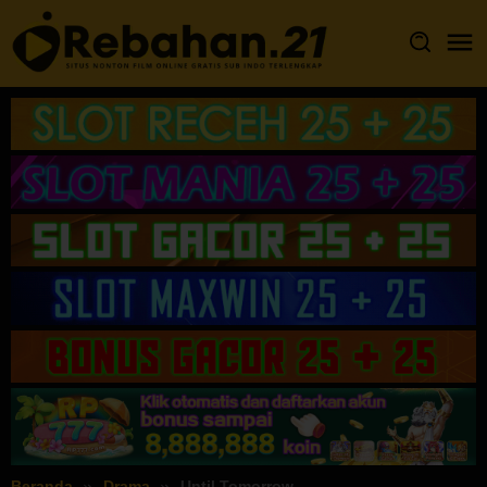
Loncat
ke
konten
Beranda
Drama
Until Tomorrow