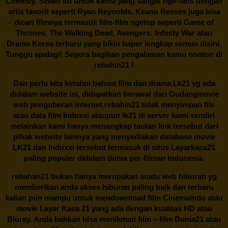
Comedy. Selain itu untuk kamu yang sangat nge-fans dengan
artis favorit seperti Ryan Reynolds, Keanu Reeves juga bisa
dicari filmnya termasuk film-film ngetop seperti Game of
Thrones, The Walking Dead, Avengers: Infinity War atau
Drama Korea terbaru yang bikin baper lengkap semua disini.
Tunggu apalagi! Segera bagikan pengalaman kamu nonton di
rebahin21
!
Dan perlu kita ketahui bahwa film dan drama
Lk21
yg ada
didalam website ini, didapatkan berawal dari Gudangmovie
web penguberan internet.
rebahin21
tidak menyimpan file
atau data film Indoxxi ataupun lk21 di server kami sendiri
melainkan kami hanya menangkap tautan link tersebut dari
pihak website lainnya yang menyediakan database movie
LK21
dan Indoxxi tersebut termasuk di situs
Layarkaca21
paling populer didalam dunia per-filman Indonesia.
rebahan21
bukan hanya merupakan suatu web hiburan yg
memberikan anda akses hiburan paling baik dan terbaru
kalian pun mampu untuk mendownload film Cinemaindo atau
movie Layar Kaca 21 yang ada dengan kualitas HD atau
Bluray. Anda bahkan bisa menikmati film – film
Dunia21
atau