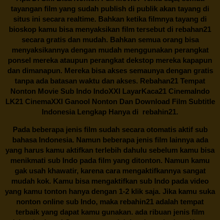
tayangan film yang sudah publish di publik akan tayang di
situs ini secara realtime. Bahkan ketika filmnya tayang di
bioskop kamu bisa menyaksikan film tersebut di
rebahan21
secara gratis dan mudah. Bahkan semua orang bisa
menyaksikannya dengan mudah menggunakan perangkat
ponsel mereka ataupun perangkat dekstop mereka kapapun
dan dimanapun. Mereka bisa akses semaunya dengan gratis
tanpa ada batasan waktu dan akses.
Rebahan21
Tempat
Nonton Movie Sub Indo IndoXXI LayarKaca21 CinemaIndo
LK21 CinemaXXI Ganool Nonton Dan Download Film Subtitle
Indonesia Lengkap Hanya di
rebahin21.
Pada beberapa jenis film sudah secara otomatis aktif sub
bahasa Indonesia. Namun beberapa jenis film lainnya ada
yang harus kamu aktifkan terlebih dahulu sebelum kamu bisa
menikmati sub Indo pada film yang ditonton. Namun kamu
gak usah khawatir, karena cara mengaktifkannya sangat
mudah kok. Kamu bisa mengaktifkan sub Indo pada video
yang kamu tonton hanya dengan 1-2 klik saja. Jika kamu suka
nonton online sub Indo, maka
rebahin21
adalah tempat
terbaik yang dapat kamu gunakan. ada ribuan jenis film