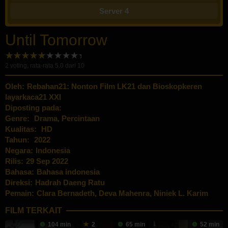
Server 4
Until Tomorrow
2
voting, rata-rata
5.0
dari 10
Oleh:
Rebahan21: Nonton Film LK21 dan Bioskopkeren
layarkaca21 XXI
Diposting pada:
Genre:
Drama
,
Percintaan
Kualitas:
HD
Tahun:
2022
Negara:
Indonesia
Rilis:
29 Sep 2022
Bahasa:
Bahasa indonesia
Direksi:
Hadrah Daeng Ratu
Pemain:
Clara Bernadeth
,
Deva Mahenra
,
Niniek L. Karim
FILM TERKAIT
104 min
2
65 min
52 min