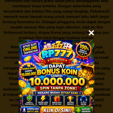
menonton film secara gratis tanpa perlu berlangganan atau
membayar biaya tertentu. Dengan antarmuka yang
bersahabat dan koleksi film yang cukup lengkap,
Rebahan21
menarik minat banyak orang untuk mencari tahu lebih lanjut
tentang fenomena ini. Sebagai pengguna, Anda dapat dengan
mudah mencari film yang ingin ditonton, baik itu film
Hollywood terbaru, drama Korea yang sedang hits, atau pun
produksi film lokal dengan kualitas terbaik.
Namun, seperti halnya cerita manis,
Rebahan21
juga
menimbulkan kontroversi di industri film. Banyak pihak,
terutama produsen film dan pemilik hak cipta, merasa resah
dengan maraknya situs-situs seperti ini. Mereka
menganggapnya sebagai bentuk pelanggaran hak cipta yang
dapat merugikan industri perfilman secara keseluruhan.
Pihak berwenang pun turut terlibat dalam upaya untuk
menutup situs-situs ilegal semacam Rebahan21 demi
melindungi keberlangsungan bisnis dan kekayaan intelektual
di industri hiburan. Konflik kepentingan inilah yang membuat
isu tentang menonton film secara gratis di
Rebahan21
menjadi perbincangan seru yang terus berkembang.