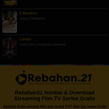
F-Buddies
Drama
,
Philippines
Lampir
Cerita Seru
,
Kengerian
,
Indonesia
Rebahan21 Nonton & Download
Streaming Film TV Series Gratis
Apakah Anda pecinta film dan serial TV? Jika iya, maka Anda