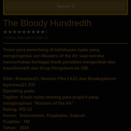
Server 4
The Bloody Hundredth
7
voting, rata-rata
6.0
dari 10
Temui para penerbang di kehidupan nyata yang
menginspirasi seri Masters of the Air saat mereka
menceritakan berbagai kisah peristiwa mengerikan dan
transformatif dari Grup Pengebom ke-100.
Oleh:
Rebahan21: Nonton Film LK21 dan Bioskopkeren
layarkaca21 XXI
Diposting pada:
Tagline:
Kisah nyata tentang para prajurit yang
menginspirasi “Masters of the Air”.
Rating:
PG-13
Genre:
Dokumenter
,
Kejahatan
,
Sejarah
Kualitas:
HD
Tahun:
2024