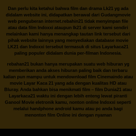
Dan perlu kita ketahui bahwa film dan drama
Lk21
yg ada
didalam website ini, didapatkan berawal dari Gudangmovie
web penguberan internet.
rebahin21
tidak menyimpan file
atau data film Indoxxi ataupun lk21 di server kami sendiri
melainkan kami hanya menangkap tautan link tersebut dari
pihak website lainnya yang menyediakan database movie
LK21
dan Indoxxi tersebut termasuk di situs
Layarkaca21
paling populer didalam dunia per-filman Indonesia.
rebahan21
bukan hanya merupakan suatu web hiburan yg
memberikan anda akses hiburan paling baik dan terbaru
kalian pun mampu untuk mendownload film Cinemaindo atau
movie Layar Kaca 21 yang ada dengan kualitas HD atau
Bluray. Anda bahkan bisa menikmati film – film
Dunia21
atau
Layarkaca21 waktu ini dengan lebih enteng lewat piranti
Ganool Movie eletronik kamu, nonton online Indoxxi seperti
melalui handphone android kamu atau pc anda bagi
menonton film Online ini dengan nyaman