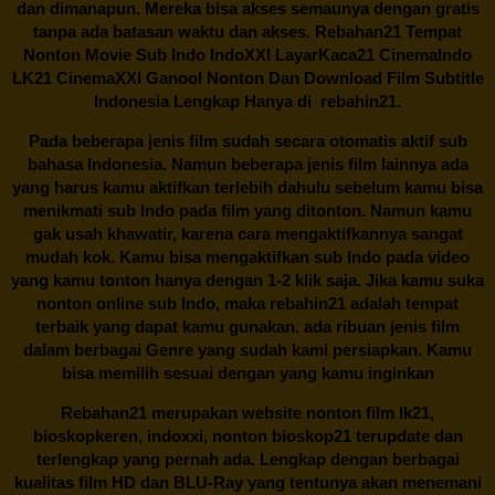
dan dimanapun. Mereka bisa akses semaunya dengan gratis
tanpa ada batasan waktu dan akses.
Rebahan21
Tempat
Nonton Movie Sub Indo IndoXXI LayarKaca21 CinemaIndo
LK21 CinemaXXI Ganool Nonton Dan Download Film Subtitle
Indonesia Lengkap Hanya di
rebahin21.
Pada beberapa jenis film sudah secara otomatis aktif sub
bahasa Indonesia. Namun beberapa jenis film lainnya ada
yang harus kamu aktifkan terlebih dahulu sebelum kamu bisa
menikmati sub Indo pada film yang ditonton. Namun kamu
gak usah khawatir, karena cara mengaktifkannya sangat
mudah kok. Kamu bisa mengaktifkan sub Indo pada video
yang kamu tonton hanya dengan 1-2 klik saja. Jika kamu suka
nonton online sub Indo, maka
rebahin21
adalah tempat
terbaik yang dapat kamu gunakan. ada ribuan jenis film
dalam berbagai Genre yang sudah kami persiapkan. Kamu
bisa memilih sesuai dengan yang kamu inginkan
Rebahan21
merupakan website nonton film lk21,
bioskopkeren, indoxxi, nonton bioskop21 terupdate dan
terlengkap yang pernah ada. Lengkap dengan berbagai
kualitas film HD dan BLU-Ray yang tentunya akan menemani