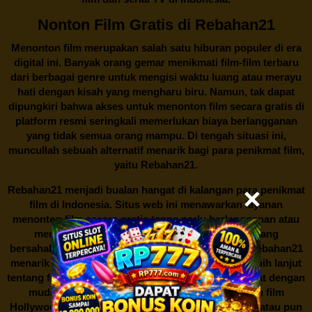
Nonton Film Gratis di Rebahan21
Menonton film merupakan salah satu hiburan populer di era
digital ini. Banyak orang gemar menikmati film-film terbaru
dari berbagai genre untuk mengisi waktu luang atau merayu
hati dengan kisah yang mengharu biru. Namun, tak dapat
dipungkiri bahwa akses untuk menonton film secara gratis di
platform resmi seringkali memerlukan biaya berlangganan
yang tidak semua orang mampu. Di tengah situasi ini,
muncullah sebuah alternatif menarik bagi para penikmat film,
yaitu
Rebahan21.
Rebahan21
menjadi bualan hangat di kalangan para penikmat
film di Indonesia. Situs web ini menawarkan layanan
menonton film secara gratis tanpa perlu berlangganan atau
membayar biaya tertentu. Dengan antarmuka yang
bersahabat dan koleksi film yang cukup lengkap,
Rebahan21
menarik minat banyak orang untuk mencari tahu lebih lanjut
tentang fenomena ini. Sebagai pengguna, Anda dapat dengan
mudah mencari film yang ingin ditonton, baik itu film
Hollywood terbaru, drama Korea yang sedang hits, atau pun