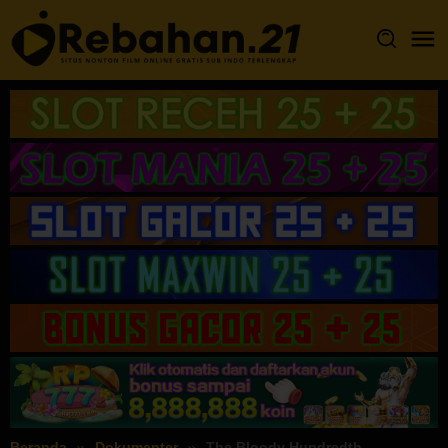
Loncat
ke
konten
Beranda
Dokumenter
The Bloody Hundredth