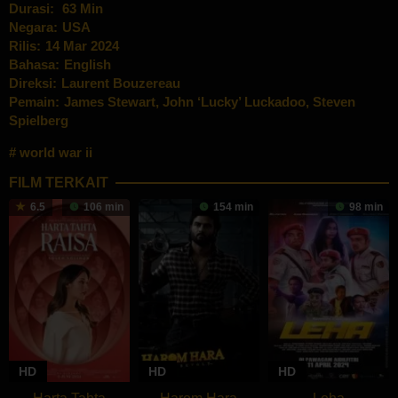
Durasi:
63 Min
Negara:
USA
Rilis:
14 Mar 2024
Bahasa:
English
Direksi:
Laurent Bouzereau
Pemain:
James Stewart
,
John ‘Lucky’ Luckadoo
,
Steven
Spielberg
world war ii
FILM TERKAIT
6.5
106 min
154 min
98 min
HD
HD
HD