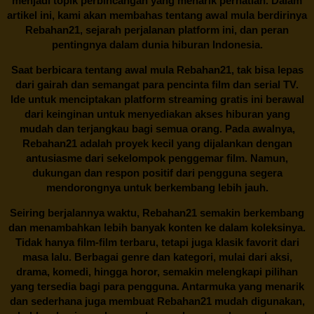
menjadi topik perbincangan yang menarik perhatian. Dalam
artikel ini, kami akan membahas tentang awal mula berdirinya
Rebahan21, sejarah perjalanan platform ini, dan peran
pentingnya dalam dunia hiburan Indonesia.
Saat berbicara tentang awal mula
Rebahan21
, tak bisa lepas
dari gairah dan semangat para pencinta film dan serial TV.
Ide untuk menciptakan platform streaming gratis ini berawal
dari keinginan untuk menyediakan akses hiburan yang
mudah dan terjangkau bagi semua orang. Pada awalnya,
Rebahan21 adalah proyek kecil yang dijalankan dengan
antusiasme dari sekelompok penggemar film. Namun,
dukungan dan respon positif dari pengguna segera
mendorongnya untuk berkembang lebih jauh.
Seiring berjalannya waktu,
Rebahan21
semakin berkembang
dan menambahkan lebih banyak konten ke dalam koleksinya.
Tidak hanya film-film terbaru, tetapi juga klasik favorit dari
masa lalu. Berbagai genre dan kategori, mulai dari aksi,
drama, komedi, hingga horor, semakin melengkapi pilihan
yang tersedia bagi para pengguna. Antarmuka yang menarik
dan sederhana juga membuat
Rebahan21
mudah digunakan,