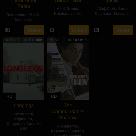
Harta Tahta
Harom Hara
Leha
Raisa
Aksi
,
Drama
,
Aksi
,
Cerita Seru
,
Kejahatan
,
India
Kejahatan
,
Malaysia
Dokumenter
,
Musik
,
Indonesia
14
Gnanasagar
11
Azaromi
6
Soleh
Jun
Dwaraka
Apr
Ghozali
Tonton
Tonton
Tonton
Jun
Solihun
2024
2024
6.809
101 min
8.1
103 min
2024
HD
HD
Longlegs
The
Commandant’s
Cerita Seru
,
Shadow
Kejahatan
,
Kengerian
,
Canada
,
Dokumenter
,
USA
Kejahatan
,
Sejarah
,
United Kingdom
,