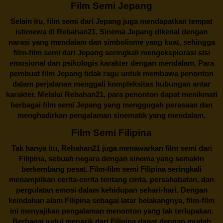
Film Semi Jepang
Selain itu,
film semi dari Jepang
juga mendapatkan tempat
istimewa di Rebahan21. Sinema Jepang dikenal dengan
narasi yang mendalam dan simbolisme yang kuat, sehingga
film-film semi dari Jepang seringkali mengeksplorasi sisi
emosional dan psikologis karakter dengan mendalam. Para
pembuat film Jepang tidak ragu untuk membawa penonton
dalam perjalanan menggali kompleksitas hubungan antar
karakter. Melalui
Rebahan21
, para penonton dapat menikmati
berbagai
film semi Jepang
yang menggugah perasaan dan
menghadirkan pengalaman sinematik yang mendalam.
Film Semi Filipina
Tak hanya itu,
Rebahan21
juga menawarkan film semi dari
Filipina, sebuah negara dengan sinema yang semakin
berkembang pesat. Film-film semi Filipina seringkali
menampilkan cerita-cerita tentang cinta, persahabatan, dan
pergulatan emosi dalam kehidupan sehari-hari. Dengan
keindahan alam Filipina sebagai latar belakangnya, film-film
ini menyajikan pengalaman menonton yang tak terlupakan.
Berbagai judul menarik dari Filipina dapat dengan mudah