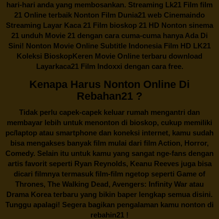
hari-hari anda yang membosankan. Streaming Lk21 Film film
21 Online terbaik Nonton Film Dunia21 web Cinemaindo
Streaming Layar Kaca 21 Film bioskop 21 HD Nonton sinema
21 unduh Movie 21 dengan cara cuma-cuma hanya Ada Di
Sini! Nonton Movie Online Subtitle Indonesia Film HD LK21
Koleksi BioskopKeren Movie Online terbaru download
Layarkaca21 Film Indoxxi dengan cara free.
Kenapa Harus Nonton Online Di
Rebahan21 ?
Tidak perlu capek-capek keluar rumah mengantri dan
membayar lebih untuk menonton di bioskop, cukup memiliki
pc/laptop atau smartphone dan koneksi internet, kamu sudah
bisa mengakses banyak film mulai dari film Action, Horror,
Comedy. Selain itu untuk kamu yang sangat nge-fans dengan
artis favorit seperti Ryan Reynolds, Keanu Reeves juga bisa
dicari filmnya termasuk film-film ngetop seperti Game of
Thrones, The Walking Dead, Avengers: Infinity War atau
Drama Korea terbaru yang bikin baper lengkap semua disini.
Tunggu apalagi! Segera bagikan pengalaman kamu nonton di
rebahin21
!