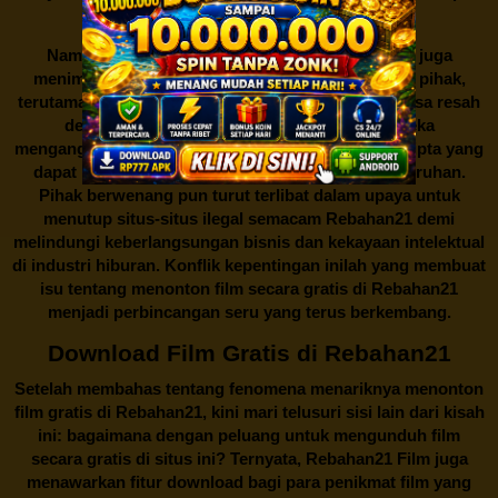
produksi film lokal dengan kualitas terbaik.
Namun, seperti halnya cerita manis,
Rebahan21
juga
menimbulkan kontroversi di industri film. Banyak pihak,
terutama produsen film dan pemilik hak cipta, merasa resah
dengan maraknya situs-situs seperti ini. Mereka
menganggapnya sebagai bentuk pelanggaran hak cipta yang
dapat merugikan industri perfilman secara keseluruhan.
Pihak berwenang pun turut terlibat dalam upaya untuk
menutup situs-situs ilegal semacam Rebahan21 demi
melindungi keberlangsungan bisnis dan kekayaan intelektual
di industri hiburan. Konflik kepentingan inilah yang membuat
isu tentang menonton film secara gratis di
Rebahan21
menjadi perbincangan seru yang terus berkembang.
Download Film Gratis di Rebahan21
Setelah membahas tentang fenomena menariknya menonton
film gratis di
Rebahan21
, kini mari telusuri sisi lain dari kisah
ini: bagaimana dengan peluang untuk mengunduh film
secara gratis di situs ini? Ternyata, Rebahan21 Film juga
menawarkan fitur download bagi para penikmat film yang