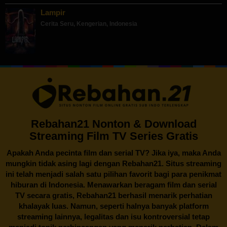
Lampir
Cerita Seru
,
Kengerian
,
Indonesia
Rebahan21 Nonton & Download
Streaming Film TV Series Gratis
Apakah Anda pecinta film dan serial TV? Jika iya, maka Anda
mungkin tidak asing lagi dengan
Rebahan21
. Situs streaming
ini telah menjadi salah satu pilihan favorit bagi para penikmat
hiburan di Indonesia. Menawarkan beragam film dan serial
TV secara gratis,
Rebahan21
berhasil menarik perhatian
khalayak luas. Namun, seperti halnya banyak platform
streaming lainnya, legalitas dan isu kontroversial tetap