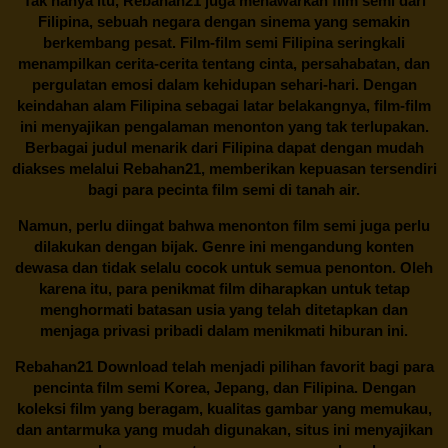
Tak hanya itu,
Rebahan21
juga menawarkan film semi dari
Filipina, sebuah negara dengan sinema yang semakin
berkembang pesat. Film-film semi Filipina seringkali
menampilkan cerita-cerita tentang cinta, persahabatan, dan
pergulatan emosi dalam kehidupan sehari-hari. Dengan
keindahan alam Filipina sebagai latar belakangnya, film-film
ini menyajikan pengalaman menonton yang tak terlupakan.
Berbagai judul menarik dari Filipina dapat dengan mudah
diakses melalui
Rebahan21
, memberikan kepuasan tersendiri
bagi para pecinta film semi di tanah air.
Namun, perlu diingat bahwa menonton film semi juga perlu
dilakukan dengan bijak. Genre ini mengandung konten
dewasa dan tidak selalu cocok untuk semua penonton. Oleh
karena itu, para penikmat film diharapkan untuk tetap
menghormati batasan usia yang telah ditetapkan dan
menjaga privasi pribadi dalam menikmati hiburan ini.
Rebahan21
Download telah menjadi pilihan favorit bagi para
pencinta
film semi Korea
, Jepang, dan Filipina. Dengan
koleksi film yang beragam, kualitas gambar yang memukau,
dan antarmuka yang mudah digunakan, situs ini menyajikan