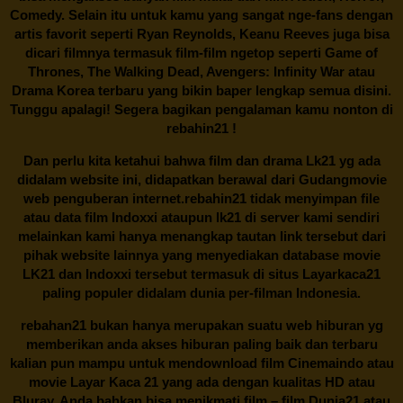
Comedy. Selain itu untuk kamu yang sangat nge-fans dengan
artis favorit seperti Ryan Reynolds, Keanu Reeves juga bisa
dicari filmnya termasuk film-film ngetop seperti Game of
Thrones, The Walking Dead, Avengers: Infinity War atau
Drama Korea terbaru yang bikin baper lengkap semua disini.
Tunggu apalagi! Segera bagikan pengalaman kamu nonton di
rebahin21
!
Dan perlu kita ketahui bahwa film dan drama
Lk21
yg ada
didalam website ini, didapatkan berawal dari Gudangmovie
web penguberan internet.
rebahin21
tidak menyimpan file
atau data film Indoxxi ataupun lk21 di server kami sendiri
melainkan kami hanya menangkap tautan link tersebut dari
pihak website lainnya yang menyediakan database movie
LK21
dan Indoxxi tersebut termasuk di situs
Layarkaca21
paling populer didalam dunia per-filman Indonesia.
rebahan21
bukan hanya merupakan suatu web hiburan yg
memberikan anda akses hiburan paling baik dan terbaru
kalian pun mampu untuk mendownload film Cinemaindo atau
movie Layar Kaca 21 yang ada dengan kualitas HD atau
Bluray. Anda bahkan bisa menikmati film – film
Dunia21
atau