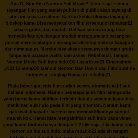
Apa Di Sini Bisa Nonton Full Movie? Tentu saja, semua
tayangan film yang sudah publish di publik akan tayang di
situs ini secara realtime. Bahkan ketika filmnya tayang di
bioskop kamu bisa menyaksikan film tersebut di
rebahan21
secara gratis dan mudah. Bahkan semua orang bisa
menyaksikannya dengan mudah menggunakan perangkat
ponsel mereka ataupun perangkat dekstop mereka kapapun
dan dimanapun. Mereka bisa akses semaunya dengan gratis
tanpa ada batasan waktu dan akses.
Rebahan21
Tempat
Nonton Movie Sub Indo IndoXXI LayarKaca21 CinemaIndo
LK21 CinemaXXI Ganool Nonton Dan Download Film Subtitle
Indonesia Lengkap Hanya di
rebahin21.
Pada beberapa jenis film sudah secara otomatis aktif sub
bahasa Indonesia. Namun beberapa jenis film lainnya ada
yang harus kamu aktifkan terlebih dahulu sebelum kamu bisa
menikmati sub Indo pada film yang ditonton. Namun kamu
gak usah khawatir, karena cara mengaktifkannya sangat
mudah kok. Kamu bisa mengaktifkan sub Indo pada video
yang kamu tonton hanya dengan 1-2 klik saja. Jika kamu suka
nonton online sub Indo, maka
rebahin21
adalah tempat
terbaik yang dapat kamu gunakan. ada ribuan jenis film