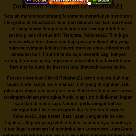
Download Film Gratis di Rebahan21
Setelah membahas tentang fenomena menariknya menonton
film gratis di
Rebahan21
, kini mari telusuri sisi lain dari kisah
ini: bagaimana dengan peluang untuk mengunduh film
secara gratis di situs ini? Ternyata, Rebahan21 Film juga
menawarkan fitur download bagi para penikmat film yang
ingin menyimpan koleksi favorit mereka untuk ditonton di
kemudian hari. Fitur ini tentu saja menarik bagi banyak
orang, terutama yang ingin menikmati film-film favorit tanpa
harus terhubung ke internet atau khawatir kuota habis.
Proses download film di
Rebahan21
tergolong mudah dan
cepat. Anda hanya perlu mencari film yang diinginkan, lalu
pilih opsi download yang tersedia. Film tersebut akan segera
tersimpan dalam perangkat Anda, siap untuk dinikmati kapan
saja dan di mana saja. Namun, perlu diingat bahwa
mengunduh film secara gratis dari situs-situs seperti
Rebahan21 juga berarti berurusan dengan risiko dan
legalitas. Seperti yang telah dibahas sebelumnya, maraknya
situs ilegal semacam ini menimbulkan kontroversi, dan Anda
sebagai pengguna juga perlu bijak dalam mempertimbangkan