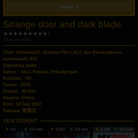
Server 4
Strange door and dark blade
Tidak ada voting
Oleh:
Rebahan21: Nonton Film LK21 dan Bioskopkeren
layarkaca21 XXI
Diposting pada:
Genre:
Aksi
,
Fantasi
,
Petualangan
Kualitas:
HD
Tahun:
2022
Durasi:
95 Min
Negara:
China
Rilis:
14 Sep 2022
Bahasa:
普通话
FILM TERKAIT
6.8
112 min
5.833
111 min
6.796
112 min