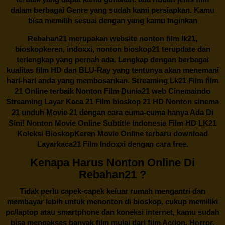
dalam berbagai Genre yang sudah kami persiapkan. Kamu
bisa memilih sesuai dengan yang kamu inginkan
Rebahan21
merupakan website nonton film lk21,
bioskopkeren, indoxxi, nonton bioskop21 terupdate dan
terlengkap yang pernah ada. Lengkap dengan berbagai
kualitas film HD dan BLU-Ray yang tentunya akan menemani
hari-hari anda yang membosankan. Streaming Lk21 Film film
21 Online terbaik Nonton Film Dunia21 web Cinemaindo
Streaming Layar Kaca 21 Film bioskop 21 HD Nonton sinema
21 unduh Movie 21 dengan cara cuma-cuma hanya Ada Di
Sini! Nonton Movie Online Subtitle Indonesia Film HD LK21
Koleksi BioskopKeren Movie Online terbaru download
Layarkaca21 Film Indoxxi dengan cara free.
Kenapa Harus Nonton Online Di
Rebahan21 ?
Tidak perlu capek-capek keluar rumah mengantri dan
membayar lebih untuk menonton di bioskop, cukup memiliki
pc/laptop atau smartphone dan koneksi internet, kamu sudah
bisa mengakses banyak film mulai dari film Action, Horror,