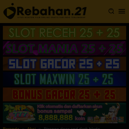
Loncat
ke
konten
Beranda
Aksi
Strange door and dark blade