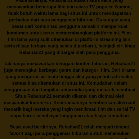
Pada awalnya,
Rebahan21
adalah situs kecil yang
menawarkan beberapa film dan acara TV populer. Namun,
tidak butuh waktu lama bagi situs ini untuk mendapatkan
perhatian dari para penggemar hiburan. Dukungan yang
besar dari komunitas pengguna semakin memperkuat
komitmen untuk terus mengembangkan platform ini. Film-
film lama yang sulit ditemukan di platform streaming lain,
serta rilisan terbaru yang selalu diperbarui, menjadi ciri khas
Rebahan21
yang dihargai oleh para pengguna.
Tak hanya menawarkan beragam konten hiburan, Rebahan21
juga merangkul berbagai genre dan kategori film. Dari drama
yang menguras air mata hingga aksi yang penuh adrenalin,
semua bisa ditemukan di situs ini. Kemudahan dalam
penggunaan dan tampilan antarmuka yang menarik membuat
Situs
Rebahan21
semakin dikenal dan dicintai oleh
masyarakat Indonesia. Keberadaannya memberikan alternatif
menarik bagi mereka yang ingin menikmati film dan serial TV
tanpa harus membayar langganan atau biaya tambahan.
Sejak awal berdirinya,
Rebahan21
telah menjadi tempat
favorit bagi para penggemar hiburan untuk menemukan