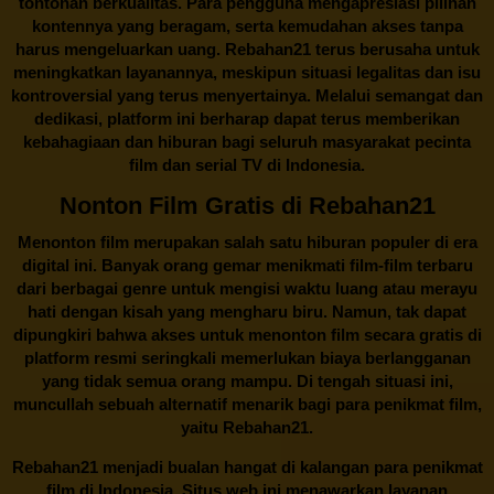
tontonan berkualitas. Para pengguna mengapresiasi pilihan
kontennya yang beragam, serta kemudahan akses tanpa
harus mengeluarkan uang.
Rebahan21
terus berusaha untuk
meningkatkan layanannya, meskipun situasi legalitas dan isu
kontroversial yang terus menyertainya. Melalui semangat dan
dedikasi, platform ini berharap dapat terus memberikan
kebahagiaan dan hiburan bagi seluruh masyarakat pecinta
film dan serial TV di Indonesia.
Nonton Film Gratis di Rebahan21
Menonton film merupakan salah satu hiburan populer di era
digital ini. Banyak orang gemar menikmati film-film terbaru
dari berbagai genre untuk mengisi waktu luang atau merayu
hati dengan kisah yang mengharu biru. Namun, tak dapat
dipungkiri bahwa akses untuk menonton film secara gratis di
platform resmi seringkali memerlukan biaya berlangganan
yang tidak semua orang mampu. Di tengah situasi ini,
muncullah sebuah alternatif menarik bagi para penikmat film,
yaitu
Rebahan21.
Rebahan21
menjadi bualan hangat di kalangan para penikmat
film di Indonesia. Situs web ini menawarkan layanan