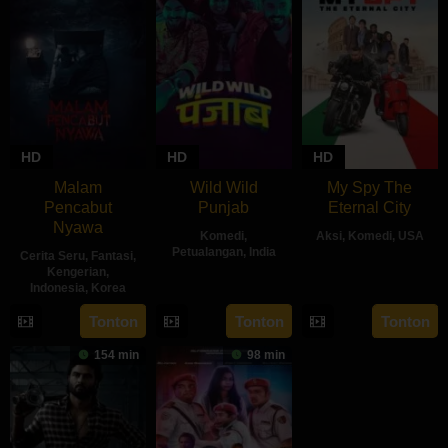
HD
HD
HD
Malam
Wild Wild
My Spy The
Pencabut
Punjab
Eternal City
Nyawa
Komedi
,
Aksi
,
Komedi
,
USA
Petualangan
,
India
Cerita Seru
,
Fantasi
,
18
Peter
Kengerian
,
10
Simarpreet
Indonesia
,
Korea
Jul
Segal
Jul
Singh
2024
22
Sidharta
Tonton
Tonton
Tonton
2024
May
Tata
154 min
98 min
2024