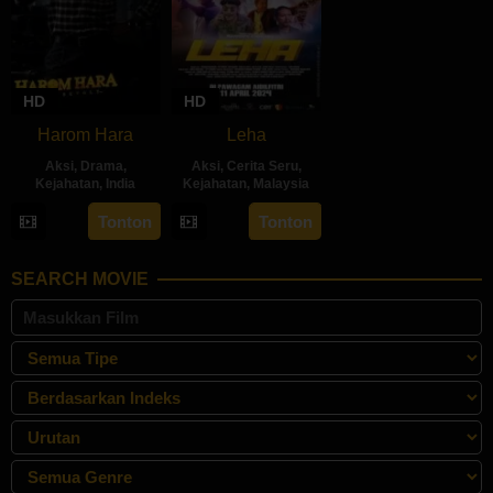
HD
HD
Harom Hara
Leha
Aksi
,
Drama
,
Aksi
,
Cerita Seru
,
Kejahatan
,
India
Kejahatan
,
Malaysia
14
Gnanasagar
11
Azaromi
Tonton
Tonton
Jun
Dwaraka
Apr
Ghozali
2024
2024
SEARCH MOVIE