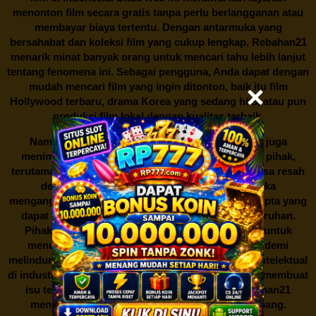
menonton film secara gratis tanpa perlu berlangganan atau
membayar biaya tertentu. Dengan antarmuka yang
bersahabat dan koleksi film yang cukup lengkap,
Rebahan21
menarik minat banyak orang untuk mencari tahu lebih lanjut
tentang fenomena ini. Sebagai pengguna, Anda dapat dengan
mudah mencari film yang ingin ditonton, baik itu film
Hollywood terbaru, drama Korea yang sedang hits, atau pun
produksi film lokal dengan kualitas terbaik.
Namun, seperti halnya cerita manis,
Rebahan21
juga
menimbulkan kontroversi di industri film. Banyak pihak,
terutama produsen film dan pemilik hak cipta, merasa resah
dengan maraknya situs-situs seperti ini. Mereka
menganggapnya sebagai bentuk pelanggaran hak cipta yang
dapat merugikan industri perfilman secara keseluruhan.
Pihak berwenang pun turut terlibat dalam upaya untuk
menutup situs-situs ilegal semacam Rebahan21 demi
melindungi keberlangsungan bisnis dan kekayaan intelektual
di industri hiburan. Konflik kepentingan inilah yang membuat
isu tentang menonton film secara gratis di
Rebahan21
menjadi perbincangan seru yang terus berkembang.