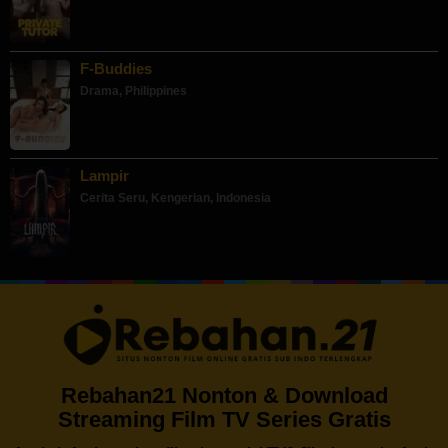
F-Buddies
Drama
,
Philippines
Lampir
Cerita Seru
,
Kengerian
,
Indonesia
Rebahan21 Nonton & Download
Streaming Film TV Series Gratis