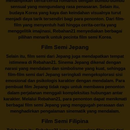
menampilkan cerita-cerita romantis dengan bumbu-bumbu
sensual yang mengundang rasa penasaran. Selain itu,
budaya Korea yang kaya dan keindahan visualnya turut
menjadi daya tarik tersendiri bagi para penonton. Dari film-
film yang menyentuh hati hingga cerita-cerita yang
menggelitik imajinasi,
Rebahan21
menyediakan berbagai
pilihan menarik untuk pecinta film semi Korea.
Film Semi Jepang
Selain itu,
film semi dari Jepang
juga mendapatkan tempat
istimewa di Rebahan21. Sinema Jepang dikenal dengan
narasi yang mendalam dan simbolisme yang kuat, sehingga
film-film semi dari Jepang seringkali mengeksplorasi sisi
emosional dan psikologis karakter dengan mendalam. Para
pembuat film Jepang tidak ragu untuk membawa penonton
dalam perjalanan menggali kompleksitas hubungan antar
karakter. Melalui
Rebahan21
, para penonton dapat menikmati
berbagai
film semi Jepang
yang menggugah perasaan dan
menghadirkan pengalaman sinematik yang mendalam.
Film Semi Filipina