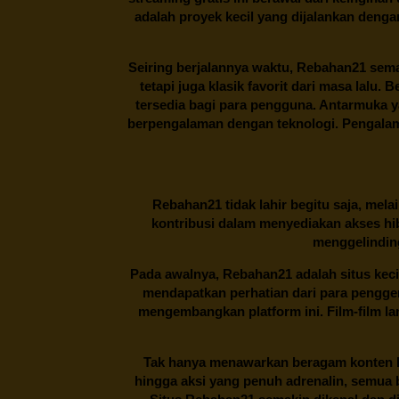
adalah proyek kecil yang dijalankan deng
Seiring berjalannya waktu,
Rebahan21
sema
tetapi juga klasik favorit dari masa lalu.
tersedia bagi para pengguna. Antarmuka 
berpengalaman dengan teknologi. Pengalama
Rebahan21
tidak lahir begitu saja, me
kontribusi dalam menyediakan akses hi
menggelinding
Pada awalnya,
Rebahan21
adalah situs kec
mendapatkan perhatian dari para pengg
mengembangkan platform ini. Film-film lama
Tak hanya menawarkan beragam konten hi
hingga aksi yang penuh adrenalin, semua