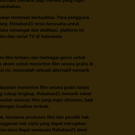
ternatif menarik bagi mereka yang ingin
 tambahan.
ukan tontonan berkualitas. Para pengguna
ang.
Rebahan21
terus berusaha untuk
alui semangat dan dedikasi, platform ini
m dan serial TV di Indonesia.
m-film terbaru dari berbagai genre untuk
 akses untuk menonton film secara gratis di
 ini, muncullah sebuah alternatif menarik
layanan menonton film secara gratis tanpa
ng cukup lengkap,
Rebahan21
menarik minat
udah mencari film yang ingin ditonton, baik
dengan kualitas terbaik.
ak, terutama produsen film dan pemilik hak
anggaran hak cipta yang dapat merugikan
itus-situs ilegal semacam Rebahan21 demi