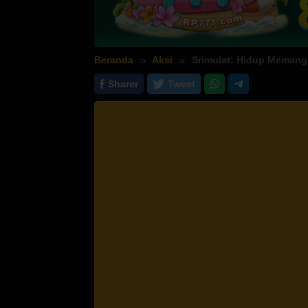
Beranda
Aksi
Srimulat: Hidup Meman
Sharer
Tweet