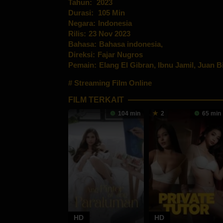
Tahun:
2023
Durasi:
105 Min
Negara:
Indonesia
Rilis:
23 Nov 2023
Bahasa:
Bahasa indonesia,
Direksi:
Fajar Nugros
Pemain:
Elang El Gibran
,
Ibnu Jamil
,
Juan B
Streaming Film Online
FILM TERKAIT
104 min
2
65 min
HD
HD