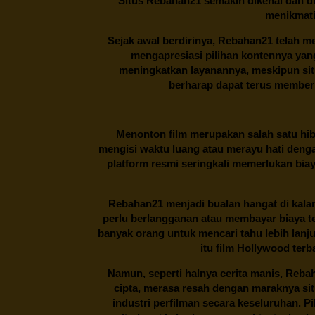
Situs
Rebahan21
semakin dikenal dan di
menikmati
Sejak awal berdirinya,
Rebahan21
telah me
mengapresiasi pilihan kontennya ya
meningkatkan layanannya, meskipun situa
berharap dapat terus memberi
Menonton film merupakan salah satu hibu
mengisi waktu luang atau merayu hati denga
platform resmi seringkali memerlukan bia
Rebahan21
menjadi bualan hangat di kalan
perlu berlangganan atau membayar biaya t
banyak orang untuk mencari tahu lebih lanj
itu film Hollywood terb
Namun, seperti halnya cerita manis,
Reba
cipta, merasa resah dengan maraknya si
industri perfilman secara keseluruhan. 