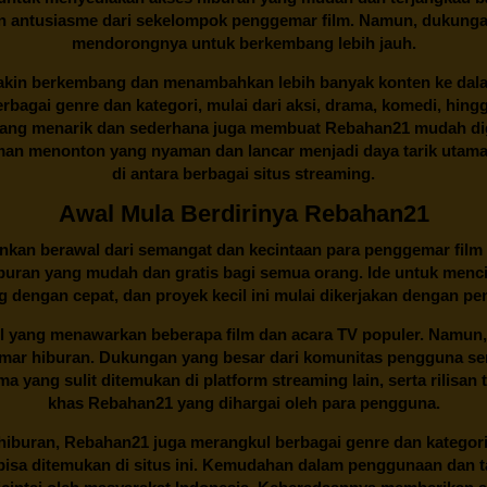
an antusiasme dari sekelompok penggemar film. Namun, dukunga
mendorongnya untuk berkembang lebih jauh.
kin berkembang dan menambahkan lebih banyak konten ke dalam k
 Berbagai genre dan kategori, mulai dari aksi, drama, komedi, hi
yang menarik dan sederhana juga membuat
Rebahan21
mudah dig
n menonton yang nyaman dan lancar menjadi daya tarik utama p
di antara berbagai situs streaming.
Awal Mula Berdirinya Rebahan21
lainkan berawal dari semangat dan kecintaan para penggemar film
buran yang mudah dan gratis bagi semua orang. Ide untuk menci
 dengan cepat, dan proyek kecil ini mulai dikerjakan dengan p
il yang menawarkan beberapa film dan acara TV populer. Namun, 
emar hiburan. Dukungan yang besar dari komunitas pengguna s
 yang sulit ditemukan di platform streaming lain, serta rilisan t
khas
Rebahan21
yang dihargai oleh para pengguna.
buran, Rebahan21 juga merangkul berbagai genre dan kategori 
 bisa ditemukan di situs ini. Kemudahan dalam penggunaan dan