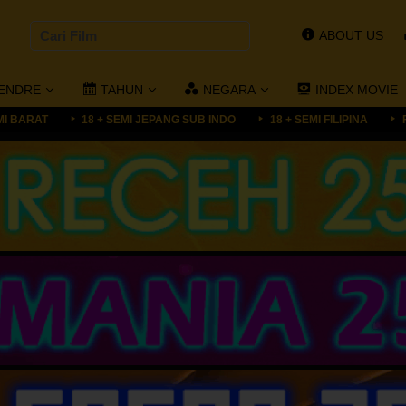
ABOUT US
ENDRE
TAHUN
NEGARA
INDEX MOVIE
MI BARAT
18 + SEMI JEPANG SUB INDO
18 + SEMI FILIPINA