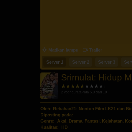
Matikan lampu
Trailer
Server 1
Server 2
Server 3
Ser
Srimulat: Hidup
2
voting, rata-rata
5.0
dari 10
Oleh:
Rebahan21: Nonton Film LK21 dan Bio
Diposting pada:
Genre:
Aksi
,
Drama
,
Fantasi
,
Kejahatan
,
Ko
Kualitas:
HD