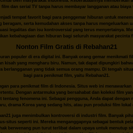
cintai oleh masyarakat Indonesia. Keberadaannya memberikan al
 film dan serial TV tanpa harus membayar langganan atau biaya
njadi tempat favorit bagi para penggemar hiburan untuk menem
ng beragam, serta kemudahan akses tanpa harus mengeluarkan u
si legalitas dan isu kontroversial yang terus menyertainya. Mel
kan kebahagiaan dan hiburan bagi seluruh masyarakat pecinta fil
Nonton Film Gratis di Rebahan21
ran populer di era digital ini. Banyak orang gemar menikmati fil
n kisah yang mengharu biru. Namun, tak dapat dipungkiri bahwa
ya berlangganan yang tidak semua orang mampu. Di tengah situasi
bagi para penikmat film, yaitu
Rebahan21.
gan para penikmat film di Indonesia. Situs web ini menawarkan 
ertentu. Dengan antarmuka yang bersahabat dan koleksi film ya
ut tentang fenomena ini. Sebagai pengguna, Anda dapat dengan m
aru, drama Korea yang sedang hits, atau pun produksi film lokal 
han21
juga menimbulkan kontroversi di industri film. Banyak pih
tus-situs seperti ini. Mereka menganggapnya sebagai bentuk pel
Pihak berwenang pun turut terlibat dalam upaya untuk menutup s