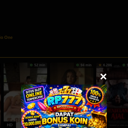
io One
52 min
94 min
6.286
9
HD
HD
HD