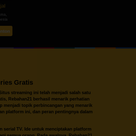
jal
ama
,
nesia
ah
onton
ng
ies Gratis
 Situs streaming ini telah menjadi salah satu
tis,
Rebahan21
berhasil menarik perhatian
tap menjadi topik perbincangan yang menarik
an platform ini, dan peran pentingnya dalam
an serial TV. Ide untuk menciptakan platform
 bagi semua orang. Pada awalnya, Rebahan21