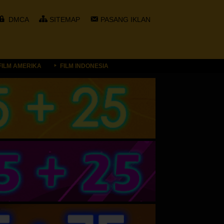
DMCA
SITEMAP
PASANG IKLAN
FILM AMERIKA
FILM INDONESIA