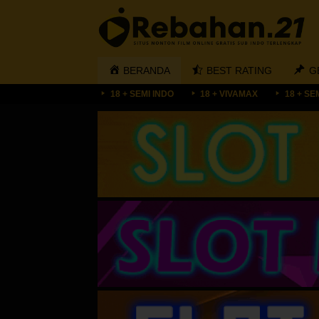
Loncat
ke
konten
BERANDA
BEST RATING
G
18 + SEMI INDO
18 + VIVAMAX
18 + SE