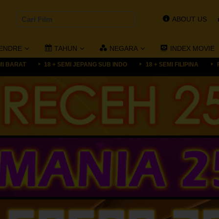
ABOUT US
ENDRE
TAHUN
NEGARA
INDEX MOVIE
MI BARAT
18 + SEMI JEPANG SUB INDO
18 + SEMI FILIPINA