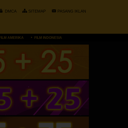
DMCA
SITEMAP
PASANG IKLAN
FILM AMERIKA
FILM INDONESIA