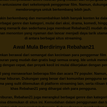
an antusiasme dari sekelompok penggemar film. Namun, dukunga
mendorongnya untuk berkembang lebih jauh.
kin berkembang dan menambahkan lebih banyak konten ke dalam k
 Berbagai genre dan kategori, mulai dari aksi, drama, komedi, hi
yang menarik dan sederhana juga membuat
Rebahan21
mudah dig
n menonton yang nyaman dan lancar menjadi daya tarik utama p
di antara berbagai situs streaming.
Awal Mula Berdirinya Rebahan21
lainkan berawal dari semangat dan kecintaan para penggemar film
buran yang mudah dan gratis bagi semua orang. Ide untuk menci
 dengan cepat, dan proyek kecil ini mulai dikerjakan dengan p
il yang menawarkan beberapa film dan acara TV populer. Namun, 
emar hiburan. Dukungan yang besar dari komunitas pengguna s
 yang sulit ditemukan di platform streaming lain, serta rilisan t
khas
Rebahan21
yang dihargai oleh para pengguna.
buran, Rebahan21 juga merangkul berbagai genre dan kategori 
 bisa ditemukan di situs ini. Kemudahan dalam penggunaan dan