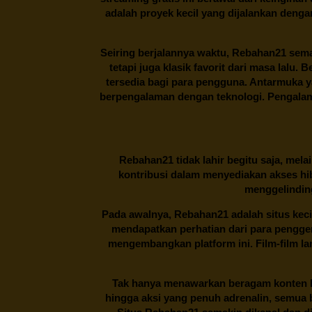
adalah proyek kecil yang dijalankan deng
Seiring berjalannya waktu,
Rebahan21
sema
tetapi juga klasik favorit dari masa lalu.
tersedia bagi para pengguna. Antarmuka 
berpengalaman dengan teknologi. Pengalama
Rebahan21
tidak lahir begitu saja, me
kontribusi dalam menyediakan akses hi
menggelinding
Pada awalnya,
Rebahan21
adalah situs kec
mendapatkan perhatian dari para pengg
mengembangkan platform ini. Film-film lama
Tak hanya menawarkan beragam konten hi
hingga aksi yang penuh adrenalin, semua