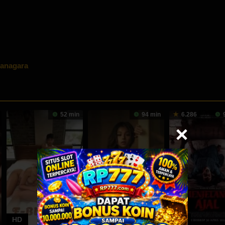
ranagara
52 min
94 min
6.286
9
HD
HD
HD