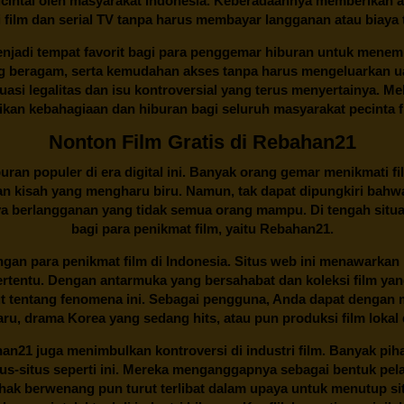
cintai oleh masyarakat Indonesia. Keberadaannya memberikan al
 film dan serial TV tanpa harus membayar langganan atau biaya
njadi tempat favorit bagi para penggemar hiburan untuk menem
ng beragam, serta kemudahan akses tanpa harus mengeluarkan u
si legalitas dan isu kontroversial yang terus menyertainya. Mel
kan kebahagiaan dan hiburan bagi seluruh masyarakat pecinta fil
Nonton Film Gratis di Rebahan21
ran populer di era digital ini. Banyak orang gemar menikmati fil
n kisah yang mengharu biru. Namun, tak dapat dipungkiri bahwa
ya berlangganan yang tidak semua orang mampu. Di tengah situasi
bagi para penikmat film, yaitu
Rebahan21.
gan para penikmat film di Indonesia. Situs web ini menawarkan 
ertentu. Dengan antarmuka yang bersahabat dan koleksi film ya
ut tentang fenomena ini. Sebagai pengguna, Anda dapat dengan m
aru, drama Korea yang sedang hits, atau pun produksi film lokal 
han21
juga menimbulkan kontroversi di industri film. Banyak pih
tus-situs seperti ini. Mereka menganggapnya sebagai bentuk pel
Pihak berwenang pun turut terlibat dalam upaya untuk menutup s