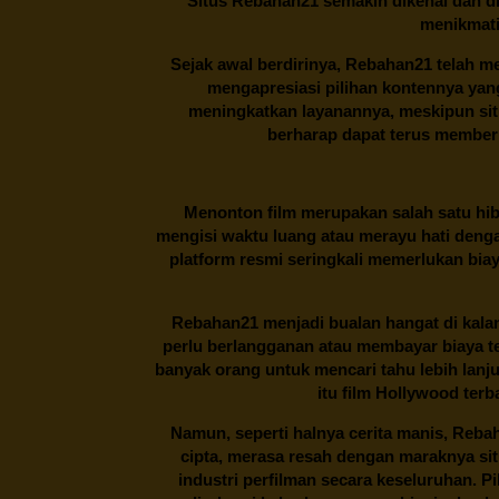
Situs
Rebahan21
semakin dikenal dan di
menikmati
Sejak awal berdirinya,
Rebahan21
telah me
mengapresiasi pilihan kontennya ya
meningkatkan layanannya, meskipun situa
berharap dapat terus memberi
Menonton film merupakan salah satu hibu
mengisi waktu luang atau merayu hati denga
platform resmi seringkali memerlukan bia
Rebahan21
menjadi bualan hangat di kalan
perlu berlangganan atau membayar biaya t
banyak orang untuk mencari tahu lebih lanj
itu film Hollywood terb
Namun, seperti halnya cerita manis,
Reba
cipta, merasa resah dengan maraknya si
industri perfilman secara keseluruhan. 