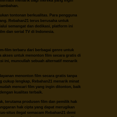
ternatif menarik bagi mereka yang ingin
 tambahan.
ukan tontonan berkualitas. Para pengguna
ang.
Rebahan21
terus berusaha untuk
alui semangat dan dedikasi, platform ini
m dan serial TV di Indonesia.
m-film terbaru dari berbagai genre untuk
 akses untuk menonton film secara gratis di
 ini, muncullah sebuah alternatif menarik
layanan menonton film secara gratis tanpa
ng cukup lengkap,
Rebahan21
menarik minat
udah mencari film yang ingin ditonton, baik
dengan kualitas terbaik.
ak, terutama produsen film dan pemilik hak
anggaran hak cipta yang dapat merugikan
itus-situs ilegal semacam Rebahan21 demi