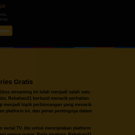
jal
ama
,
nesia
ah
onton
ng
ies Gratis
 Situs streaming ini telah menjadi salah satu
tis,
Rebahan21
berhasil menarik perhatian
tap menjadi topik perbincangan yang menarik
an platform ini, dan peran pentingnya dalam
an serial TV. Ide untuk menciptakan platform
 bagi semua orang. Pada awalnya, Rebahan21