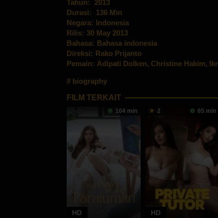
Tahun:
2013
Durasi:
136 Min
Negara:
Indonesia
Rilis:
30 May 2013
Bahasa:
Bahasa indonesia
Direksi:
Rako Prijanto
Pemain:
Adipati Dolken
,
Christine Hakim
,
Ik
biography
FILM TERKAIT
104 min
2
65 min
HD
HD