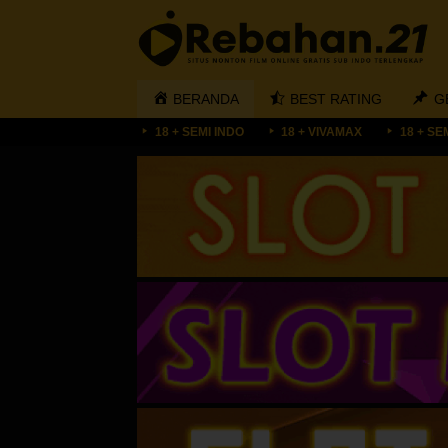
Loncat
ke
konten
BERANDA
BEST RATING
G
18 + SEMI INDO
18 + VIVAMAX
18 + SE