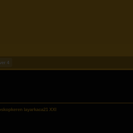
ver 4
skopkeren layarkaca21 XXI