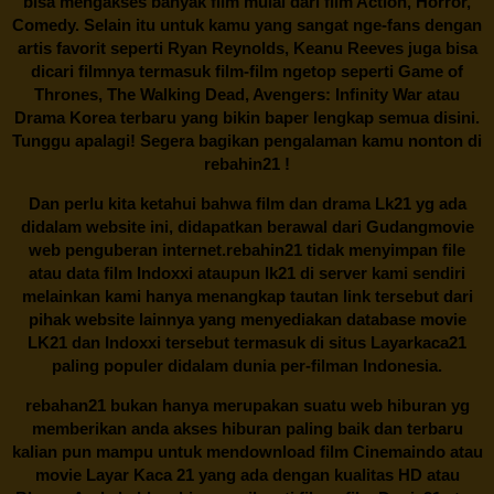
bisa mengakses banyak film mulai dari film Action, Horror,
Comedy. Selain itu untuk kamu yang sangat nge-fans dengan
artis favorit seperti Ryan Reynolds, Keanu Reeves juga bisa
dicari filmnya termasuk film-film ngetop seperti Game of
Thrones, The Walking Dead, Avengers: Infinity War atau
Drama Korea terbaru yang bikin baper lengkap semua disini.
Tunggu apalagi! Segera bagikan pengalaman kamu nonton di
rebahin21
!
Dan perlu kita ketahui bahwa film dan drama
Lk21
yg ada
didalam website ini, didapatkan berawal dari Gudangmovie
web penguberan internet.
rebahin21
tidak menyimpan file
atau data film Indoxxi ataupun lk21 di server kami sendiri
melainkan kami hanya menangkap tautan link tersebut dari
pihak website lainnya yang menyediakan database movie
LK21
dan Indoxxi tersebut termasuk di situs
Layarkaca21
paling populer didalam dunia per-filman Indonesia.
rebahan21
bukan hanya merupakan suatu web hiburan yg
memberikan anda akses hiburan paling baik dan terbaru
kalian pun mampu untuk mendownload film Cinemaindo atau
movie Layar Kaca 21 yang ada dengan kualitas HD atau