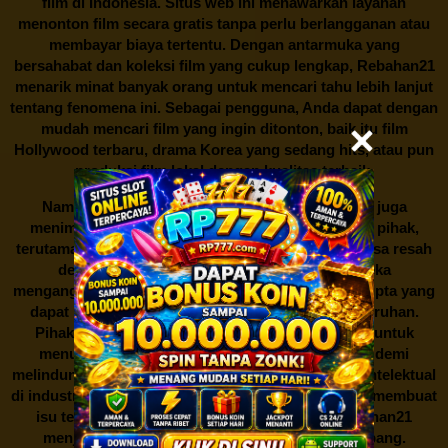
film di Indonesia. Situs web ini menawarkan layanan
menonton film secara gratis tanpa perlu berlangganan atau
membayar biaya tertentu. Dengan antarmuka yang
bersahabat dan koleksi film yang cukup lengkap,
Rebahan21
menarik minat banyak orang untuk mencari tahu lebih lanjut
tentang fenomena ini. Sebagai pengguna, Anda dapat dengan
mudah mencari film yang ingin ditonton, baik itu film
Hollywood terbaru, drama Korea yang sedang hits, atau pun
produksi film lokal dengan kualitas terbaik.
Namun, seperti halnya cerita manis,
Rebahan21
juga
menimbulkan kontroversi di industri film. Banyak pihak,
terutama produsen film dan pemilik hak cipta, merasa resah
dengan maraknya situs-situs seperti ini. Mereka
menganggapnya sebagai bentuk pelanggaran hak cipta yang
dapat merugikan industri perfilman secara keseluruhan.
Pihak berwenang pun turut terlibat dalam upaya untuk
menutup situs-situs ilegal semacam Rebahan21 demi
melindungi keberlangsungan bisnis dan kekayaan intelektual
di industri hiburan. Konflik kepentingan inilah yang membuat
isu tentang menonton film secara gratis di
Rebahan21
menjadi perbincangan seru yang terus berkembang.