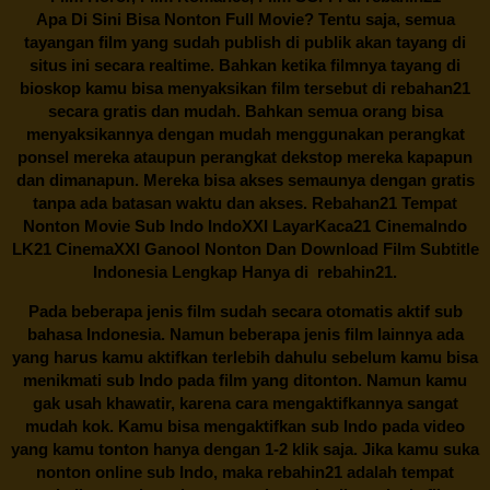
Apa Di Sini Bisa Nonton Full Movie? Tentu saja, semua
tayangan film yang sudah publish di publik akan tayang di
situs ini secara realtime. Bahkan ketika filmnya tayang di
bioskop kamu bisa menyaksikan film tersebut di
rebahan21
secara gratis dan mudah. Bahkan semua orang bisa
menyaksikannya dengan mudah menggunakan perangkat
ponsel mereka ataupun perangkat dekstop mereka kapapun
dan dimanapun. Mereka bisa akses semaunya dengan gratis
tanpa ada batasan waktu dan akses.
Rebahan21
Tempat
Nonton Movie Sub Indo IndoXXI LayarKaca21 CinemaIndo
LK21 CinemaXXI Ganool Nonton Dan Download Film Subtitle
Indonesia Lengkap Hanya di
rebahin21.
Pada beberapa jenis film sudah secara otomatis aktif sub
bahasa Indonesia. Namun beberapa jenis film lainnya ada
yang harus kamu aktifkan terlebih dahulu sebelum kamu bisa
menikmati sub Indo pada film yang ditonton. Namun kamu
gak usah khawatir, karena cara mengaktifkannya sangat
mudah kok. Kamu bisa mengaktifkan sub Indo pada video
yang kamu tonton hanya dengan 1-2 klik saja. Jika kamu suka
nonton online sub Indo, maka
rebahin21
adalah tempat