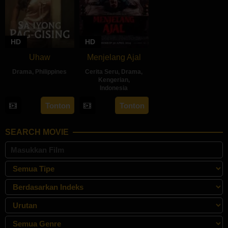
HD
HD
Uhaw
Menjelang Ajal
Drama
,
Philippines
Cerita Seru
,
Drama
,
Kengerian
,
30
Bobby
Indonesia
Aug
Bonifacio
30
Hadrah
Tonton
Tonton
2024
Apr
Daeng
2024
Ratu
SEARCH MOVIE