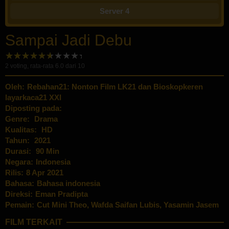
Server 4
Sampai Jadi Debu
2
voting, rata-rata
6.0
dari 10
Oleh:
Rebahan21: Nonton Film LK21 dan Bioskopkeren
layarkaca21 XXI
Diposting pada:
Genre:
Drama
Kualitas:
HD
Tahun:
2021
Durasi:
90 Min
Negara:
Indonesia
Rilis:
8 Apr 2021
Bahasa:
Bahasa indonesia
Direksi:
Eman Pradipta
Pemain:
Cut Mini Theo
,
Wafda Saifan Lubis
,
Yasamin Jasem
FILM TERKAIT