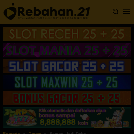
Loncat
ke
konten
Beranda
Drama
Sampai Jadi Debu