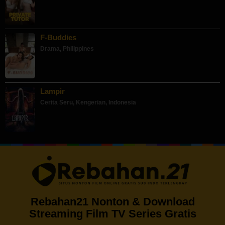
F-Buddies
Drama
,
Philippines
Lampir
Cerita Seru
,
Kengerian
,
Indonesia
Rebahan21 Nonton & Download
Streaming Film TV Series Gratis