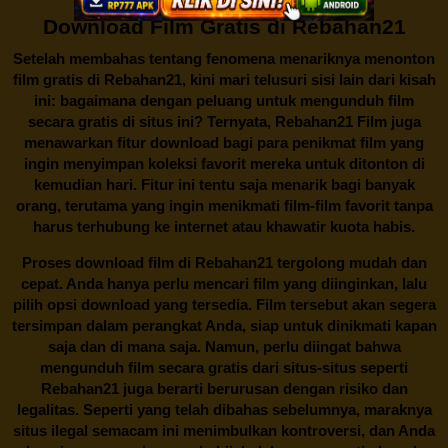
Download Film Gratis di Rebahan21
Setelah membahas tentang fenomena menariknya menonton
film gratis di
Rebahan21
, kini mari telusuri sisi lain dari kisah
ini: bagaimana dengan peluang untuk mengunduh film
secara gratis di situs ini? Ternyata, Rebahan21 Film juga
menawarkan fitur download bagi para penikmat film yang
ingin menyimpan koleksi favorit mereka untuk ditonton di
kemudian hari. Fitur ini tentu saja menarik bagi banyak
orang, terutama yang ingin menikmati film-film favorit tanpa
harus terhubung ke internet atau khawatir kuota habis.
Proses download film di
Rebahan21
tergolong mudah dan
cepat. Anda hanya perlu mencari film yang diinginkan, lalu
pilih opsi download yang tersedia. Film tersebut akan segera
tersimpan dalam perangkat Anda, siap untuk dinikmati kapan
saja dan di mana saja. Namun, perlu diingat bahwa
mengunduh film secara gratis dari situs-situs seperti
Rebahan21 juga berarti berurusan dengan risiko dan
legalitas. Seperti yang telah dibahas sebelumnya, maraknya
situs ilegal semacam ini menimbulkan kontroversi, dan Anda