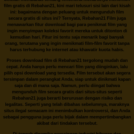
film gratis di
Rebahan21
, kini mari telusuri sisi lain dari kisah
ini: bagaimana dengan peluang untuk mengunduh film
secara gratis di situs ini? Ternyata, Rebahan21 Film juga
menawarkan fitur download bagi para penikmat film yang
ingin menyimpan koleksi favorit mereka untuk ditonton di
kemudian hari. Fitur ini tentu saja menarik bagi banyak
orang, terutama yang ingin menikmati film-film favorit tanpa
harus terhubung ke internet atau khawatir kuota habis.
Proses download film di
Rebahan21
tergolong mudah dan
cepat. Anda hanya perlu mencari film yang diinginkan, lalu
pilih opsi download yang tersedia. Film tersebut akan segera
tersimpan dalam perangkat Anda, siap untuk dinikmati kapan
saja dan di mana saja. Namun, perlu diingat bahwa
mengunduh film secara gratis dari situs-situs seperti
Rebahan21 juga berarti berurusan dengan risiko dan
legalitas. Seperti yang telah dibahas sebelumnya, maraknya
situs ilegal semacam ini menimbulkan kontroversi, dan Anda
sebagai pengguna juga perlu bijak dalam mempertimbangkan
akibat dari tindakan tersebut.
Di tengah dinamika persaingan industri hiburan dan