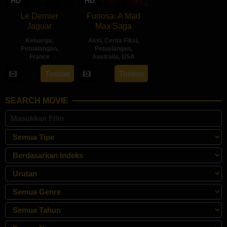
HD
HD
Le Dernier
Furiosa: A Mad
Jaguar
Max Saga
Keluarga
,
Aksi
,
Cerita Fiksi
,
Petualangan
,
Petualangan
,
France
Australia
,
USA
1
Gilles
22
George
Tonton
Tonton
Feb
de
May
Miller
2024
Maistre
2024
SEARCH MOVIE