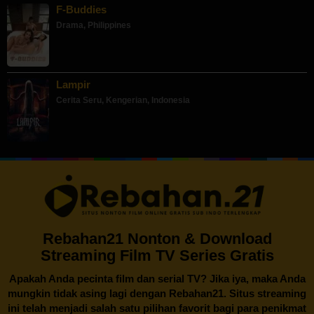
F-Buddies
Drama
,
Philippines
Lampir
Cerita Seru
,
Kengerian
,
Indonesia
Rebahan21 Nonton & Download
Streaming Film TV Series Gratis
Apakah Anda pecinta film dan serial TV? Jika iya, maka Anda
mungkin tidak asing lagi dengan
Rebahan21
. Situs streaming
ini telah menjadi salah satu pilihan favorit bagi para penikmat