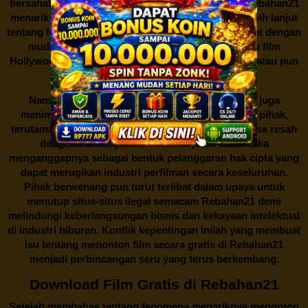
bersahabat dan koleksi film yang cukup lengkap,
Rebahan21
menarik minat banyak orang untuk mencari tahu lebih lanjut
tentang fenomena ini. Sebagai pengguna, Anda dapat dengan
mudah mencari film yang ingin ditonton, baik itu film
Hollywood terbaru, drama Korea yang sedang hits, atau pun
produksi film lokal dengan kualitas terbaik.
Namun, seperti halnya cerita manis,
Rebahan21
juga
menimbulkan kontroversi di industri film. Banyak pihak,
terutama produsen film dan pemilik hak cipta, merasa resah
dengan maraknya situs-situs seperti ini. Mereka
menganggapnya sebagai bentuk pelanggaran hak cipta yang
dapat merugikan industri perfilman secara keseluruhan.
Pihak berwenang pun turut terlibat dalam upaya untuk
menutup situs-situs ilegal semacam Rebahan21 demi
melindungi keberlangsungan bisnis dan kekayaan intelektual
di industri hiburan. Konflik kepentingan inilah yang membuat
isu tentang menonton film secara gratis di
Rebahan21
menjadi perbincangan seru yang terus berkembang.
Download Film Gratis di Rebahan21
Setelah membahas tentang fenomena menariknya menonton