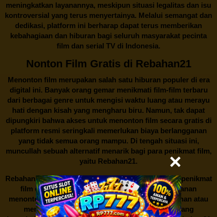
meningkatkan layanannya, meskipun situasi legalitas dan isu
kontroversial yang terus menyertainya. Melalui semangat dan
dedikasi, platform ini berharap dapat terus memberikan
kebahagiaan dan hiburan bagi seluruh masyarakat pecinta
film dan serial TV di Indonesia.
Nonton Film Gratis di Rebahan21
Menonton film merupakan salah satu hiburan populer di era
digital ini. Banyak orang gemar menikmati film-film terbaru
dari berbagai genre untuk mengisi waktu luang atau merayu
hati dengan kisah yang mengharu biru. Namun, tak dapat
dipungkiri bahwa akses untuk menonton film secara gratis di
platform resmi seringkali memerlukan biaya berlangganan
yang tidak semua orang mampu. Di tengah situasi ini,
muncullah sebuah alternatif menarik bagi para penikmat film,
yaitu
Rebahan21.
Rebahan21
menjadi bualan hangat di kalangan para penikmat
film di Indonesia. Situs web ini menawarkan layanan
menonton film secara gratis tanpa perlu berlangganan atau
membayar biaya tertentu. Dengan antarmuka yang