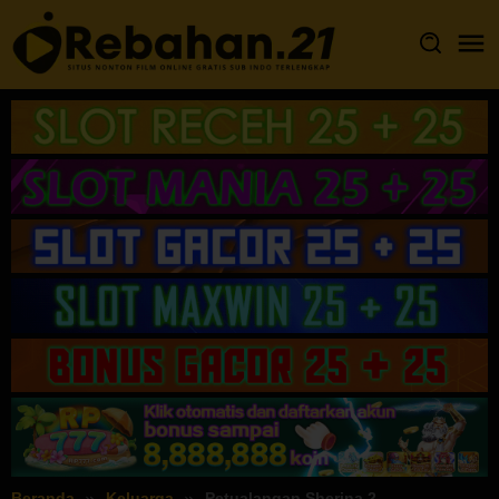
Loncat
ke
konten
Beranda
Keluarga
Petualangan Sherina 2