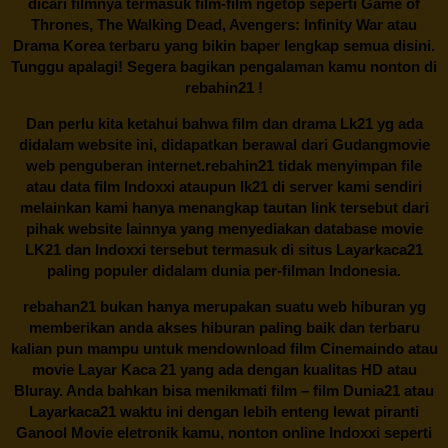
dicari filmnya termasuk film-film ngetop seperti Game of
Thrones, The Walking Dead, Avengers: Infinity War atau
Drama Korea terbaru yang bikin baper lengkap semua disini.
Tunggu apalagi! Segera bagikan pengalaman kamu nonton di
rebahin21
!
Dan perlu kita ketahui bahwa film dan drama
Lk21
yg ada
didalam website ini, didapatkan berawal dari Gudangmovie
web penguberan internet.
rebahin21
tidak menyimpan file
atau data film Indoxxi ataupun lk21 di server kami sendiri
melainkan kami hanya menangkap tautan link tersebut dari
pihak website lainnya yang menyediakan database movie
LK21
dan Indoxxi tersebut termasuk di situs
Layarkaca21
paling populer didalam dunia per-filman Indonesia.
rebahan21
bukan hanya merupakan suatu web hiburan yg
memberikan anda akses hiburan paling baik dan terbaru
kalian pun mampu untuk mendownload film Cinemaindo atau
movie Layar Kaca 21 yang ada dengan kualitas HD atau
Bluray. Anda bahkan bisa menikmati film – film
Dunia21
atau
Layarkaca21 waktu ini dengan lebih enteng lewat piranti
Ganool Movie eletronik kamu, nonton online Indoxxi seperti