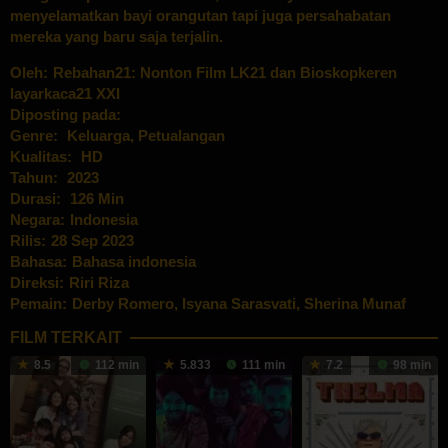
menyelamatkan bayi orangutan tapi juga persahabatan
mereka yang baru saja terjalin.
Oleh:
Rebahan21: Nonton Film LK21 dan Bioskopkeren
layarkaca21 XXI
Diposting pada:
Genre:
Keluarga
,
Petualangan
Kualitas:
HD
Tahun:
2023
Durasi:
126 Min
Negara:
Indonesia
Rilis:
28 Sep 2023
Bahasa:
Bahasa indonesia
Direksi:
Riri Riza
Pemain:
Derby Romero
,
Isyana Sarasvati
,
Sherina Munaf
FILM TERKAIT
8.5
112 min
5.833
111 min
7.2
98 min