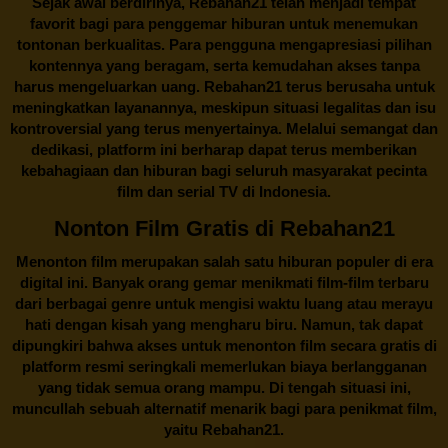
Sejak awal berdirinya,
Rebahan21
telah menjadi tempat
favorit bagi para penggemar hiburan untuk menemukan
tontonan berkualitas. Para pengguna mengapresiasi pilihan
kontennya yang beragam, serta kemudahan akses tanpa
harus mengeluarkan uang.
Rebahan21
terus berusaha untuk
meningkatkan layanannya, meskipun situasi legalitas dan isu
kontroversial yang terus menyertainya. Melalui semangat dan
dedikasi, platform ini berharap dapat terus memberikan
kebahagiaan dan hiburan bagi seluruh masyarakat pecinta
film dan serial TV di Indonesia.
Nonton Film Gratis di Rebahan21
Menonton film merupakan salah satu hiburan populer di era
digital ini. Banyak orang gemar menikmati film-film terbaru
dari berbagai genre untuk mengisi waktu luang atau merayu
hati dengan kisah yang mengharu biru. Namun, tak dapat
dipungkiri bahwa akses untuk menonton film secara gratis di
platform resmi seringkali memerlukan biaya berlangganan
yang tidak semua orang mampu. Di tengah situasi ini,
muncullah sebuah alternatif menarik bagi para penikmat film,
yaitu
Rebahan21.