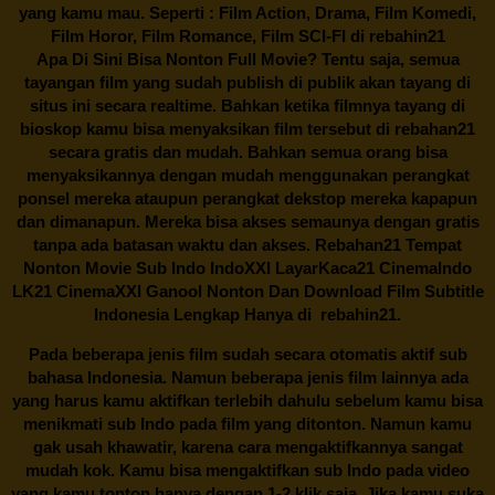
yang kamu mau. Seperti : Film Action, Drama, Film Komedi,
Film Horor, Film Romance, Film SCI-FI di
rebahin21
Apa Di Sini Bisa Nonton Full Movie? Tentu saja, semua
tayangan film yang sudah publish di publik akan tayang di
situs ini secara realtime. Bahkan ketika filmnya tayang di
bioskop kamu bisa menyaksikan film tersebut di
rebahan21
secara gratis dan mudah. Bahkan semua orang bisa
menyaksikannya dengan mudah menggunakan perangkat
ponsel mereka ataupun perangkat dekstop mereka kapapun
dan dimanapun. Mereka bisa akses semaunya dengan gratis
tanpa ada batasan waktu dan akses.
Rebahan21
Tempat
Nonton Movie Sub Indo IndoXXI LayarKaca21 CinemaIndo
LK21 CinemaXXI Ganool Nonton Dan Download Film Subtitle
Indonesia Lengkap Hanya di
rebahin21.
Pada beberapa jenis film sudah secara otomatis aktif sub
bahasa Indonesia. Namun beberapa jenis film lainnya ada
yang harus kamu aktifkan terlebih dahulu sebelum kamu bisa
menikmati sub Indo pada film yang ditonton. Namun kamu
gak usah khawatir, karena cara mengaktifkannya sangat
mudah kok. Kamu bisa mengaktifkan sub Indo pada video
yang kamu tonton hanya dengan 1-2 klik saja. Jika kamu suka