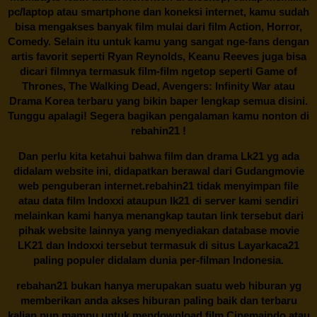
pc/laptop atau smartphone dan koneksi internet, kamu sudah
bisa mengakses banyak film mulai dari film Action, Horror,
Comedy. Selain itu untuk kamu yang sangat nge-fans dengan
artis favorit seperti Ryan Reynolds, Keanu Reeves juga bisa
dicari filmnya termasuk film-film ngetop seperti Game of
Thrones, The Walking Dead, Avengers: Infinity War atau
Drama Korea terbaru yang bikin baper lengkap semua disini.
Tunggu apalagi! Segera bagikan pengalaman kamu nonton di
rebahin21
!
Dan perlu kita ketahui bahwa film dan drama
Lk21
yg ada
didalam website ini, didapatkan berawal dari Gudangmovie
web penguberan internet.
rebahin21
tidak menyimpan file
atau data film Indoxxi ataupun lk21 di server kami sendiri
melainkan kami hanya menangkap tautan link tersebut dari
pihak website lainnya yang menyediakan database movie
LK21
dan Indoxxi tersebut termasuk di situs
Layarkaca21
paling populer didalam dunia per-filman Indonesia.
rebahan21
bukan hanya merupakan suatu web hiburan yg
memberikan anda akses hiburan paling baik dan terbaru
kalian pun mampu untuk mendownload film Cinemaindo atau