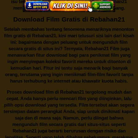
isu tentang menonton film secara gratis di
Rebahan21
menjadi perbincangan seru yang terus berkembang.
Download Film Gratis di Rebahan21
Setelah membahas tentang fenomena menariknya menonton
film gratis di
Rebahan21
, kini mari telusuri sisi lain dari kisah
ini: bagaimana dengan peluang untuk mengunduh film
secara gratis di situs ini? Ternyata, Rebahan21 Film juga
menawarkan fitur download bagi para penikmat film yang
ingin menyimpan koleksi favorit mereka untuk ditonton di
kemudian hari. Fitur ini tentu saja menarik bagi banyak
orang, terutama yang ingin menikmati film-film favorit tanpa
harus terhubung ke internet atau khawatir kuota habis.
Proses download film di
Rebahan21
tergolong mudah dan
cepat. Anda hanya perlu mencari film yang diinginkan, lalu
pilih opsi download yang tersedia. Film tersebut akan segera
tersimpan dalam perangkat Anda, siap untuk dinikmati kapan
saja dan di mana saja. Namun, perlu diingat bahwa
mengunduh film secara gratis dari situs-situs seperti
Rebahan21 juga berarti berurusan dengan risiko dan
legalitas. Seperti yang telah dibahas sebelumnya, maraknya