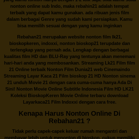
nonton online sub Indo, maka
rebahin21
adalah tempat
terbaik yang dapat kamu gunakan. ada ribuan jenis film
dalam berbagai Genre yang sudah kami persiapkan. Kamu
bisa memilih sesuai dengan yang kamu inginkan
Rebahan21
merupakan website nonton film lk21,
bioskopkeren, indoxxi, nonton bioskop21 terupdate dan
terlengkap yang pernah ada. Lengkap dengan berbagai
kualitas film HD dan BLU-Ray yang tentunya akan menemani
hari-hari anda yang membosankan. Streaming Lk21 Film film
21 Online terbaik Nonton Film Dunia21 web Cinemaindo
Streaming Layar Kaca 21 Film bioskop 21 HD Nonton sinema
21 unduh Movie 21 dengan cara cuma-cuma hanya Ada Di
Sini! Nonton Movie Online Subtitle Indonesia Film HD LK21
Koleksi BioskopKeren Movie Online terbaru download
Layarkaca21 Film Indoxxi dengan cara free.
Kenapa Harus Nonton Online Di
Rebahan21 ?
Tidak perlu capek-capek keluar rumah mengantri dan
membayar lebih untuk menonton di bioskop, cukup memiliki