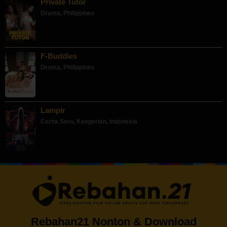
Private Tutor
Drama
,
Philippines
F-Buddies
Drama
,
Philippines
Lampir
Cerita Seru
,
Kengerian
,
Indonesia
Rebahan21 Nonton & Download