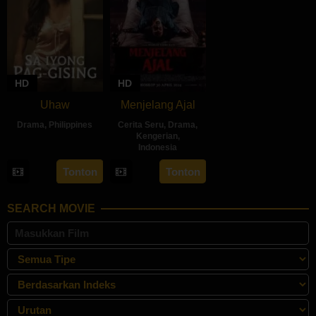
HD
HD
Uhaw
Menjelang Ajal
Drama
,
Philippines
Cerita Seru
,
Drama
,
Kengerian
,
30
Bobby
Indonesia
Aug
Bonifacio
30
Hadrah
Tonton
Tonton
2024
Apr
Daeng
2024
Ratu
SEARCH MOVIE