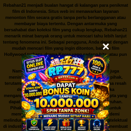
Rebahan21
menjadi bualan hangat di kalangan para penikmat
film di Indonesia. Situs web ini menawarkan layanan
menonton film secara gratis tanpa perlu berlangganan atau
membayar biaya tertentu. Dengan antarmuka yang
bersahabat dan koleksi film yang cukup lengkap,
Rebahan21
menarik minat banyak orang untuk mencari tahu lebih lanjut
tentang fenomena ini. Sebagai pengguna, Anda dapat dengan
mudah mencari film yang ingin ditonton, baik itu film
Hollywood terbaru, drama Korea yang sedang hits, atau pun
produksi film lokal dengan kualitas terbaik.
Namun, seperti halnya cerita manis,
Rebahan21
juga
menimbulkan kontroversi di industri film. Banyak pihak,
terutama produsen film dan pemilik hak cipta, merasa resah
dengan maraknya situs-situs seperti ini. Mereka
menganggapnya sebagai bentuk pelanggaran hak cipta yang
dapat merugikan industri perfilman secara keseluruhan.
Pihak berwenang pun turut terlibat dalam upaya untuk
menutup situs-situs ilegal semacam Rebahan21 demi
melindungi keberlangsungan bisnis dan kekayaan intelektual
di industri hiburan. Konflik kepentingan inilah yang membuat