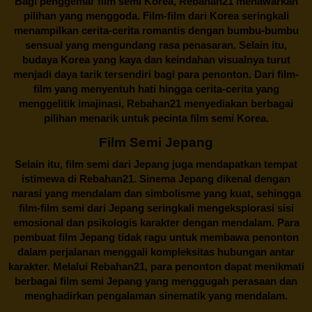
Bagi penggemar film semi Korea,
Rebahan21
menawarkan
pilihan yang menggoda. Film-film dari Korea seringkali
menampilkan cerita-cerita romantis dengan bumbu-bumbu
sensual yang mengundang rasa penasaran. Selain itu,
budaya Korea yang kaya dan keindahan visualnya turut
menjadi daya tarik tersendiri bagi para penonton. Dari film-
film yang menyentuh hati hingga cerita-cerita yang
menggelitik imajinasi,
Rebahan21
menyediakan berbagai
pilihan menarik untuk pecinta film semi Korea.
Film Semi Jepang
Selain itu,
film semi dari Jepang
juga mendapatkan tempat
istimewa di Rebahan21. Sinema Jepang dikenal dengan
narasi yang mendalam dan simbolisme yang kuat, sehingga
film-film semi dari Jepang seringkali mengeksplorasi sisi
emosional dan psikologis karakter dengan mendalam. Para
pembuat film Jepang tidak ragu untuk membawa penonton
dalam perjalanan menggali kompleksitas hubungan antar
karakter. Melalui
Rebahan21
, para penonton dapat menikmati
berbagai
film semi Jepang
yang menggugah perasaan dan
menghadirkan pengalaman sinematik yang mendalam.