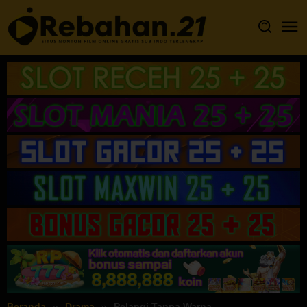
Loncat
ke
konten
Beranda
Drama
Pelangi Tanpa Warna