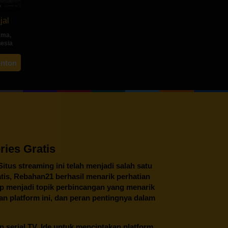
jal
ama
,
nesia
ah
onton
ng
ies Gratis
 Situs streaming ini telah menjadi salah satu
tis,
Rebahan21
berhasil menarik perhatian
tap menjadi topik perbincangan yang menarik
an platform ini, dan peran pentingnya dalam
an serial TV. Ide untuk menciptakan platform