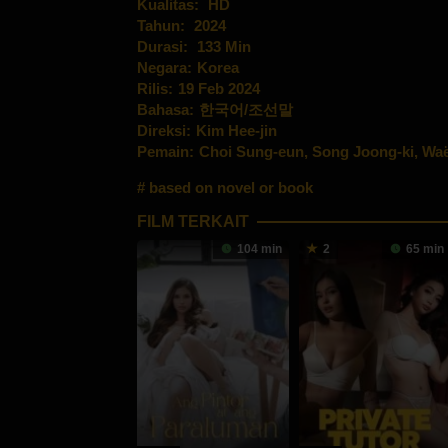
Kualitas:
HD
Tahun:
2024
Durasi:
133 Min
Negara:
Korea
Rilis:
19 Feb 2024
Bahasa:
한국어/조선말
Direksi:
Kim Hee-jin
Pemain:
Choi Sung-eun
,
Song Joong-ki
,
Waë
based on novel or book
FILM TERKAIT
104 min
2
65 min