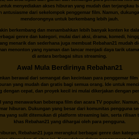
an untuk menyediakan akses hiburan yang mudah dan terjangkau
an antusiasme dari sekelompok penggemar film. Namun, dukunga
mendorongnya untuk berkembang lebih jauh.
kin berkembang dan menambahkan lebih banyak konten ke dalam k
 Berbagai genre dan kategori, mulai dari aksi, drama, komedi, hi
yang menarik dan sederhana juga membuat
Rebahan21
mudah dig
n menonton yang nyaman dan lancar menjadi daya tarik utama p
di antara berbagai situs streaming.
Awal Mula Berdirinya Rebahan21
lainkan berawal dari semangat dan kecintaan para penggemar film
buran yang mudah dan gratis bagi semua orang. Ide untuk menci
 dengan cepat, dan proyek kecil ini mulai dikerjakan dengan p
il yang menawarkan beberapa film dan acara TV populer. Namun, 
emar hiburan. Dukungan yang besar dari komunitas pengguna s
 yang sulit ditemukan di platform streaming lain, serta rilisan t
khas
Rebahan21
yang dihargai oleh para pengguna.
buran, Rebahan21 juga merangkul berbagai genre dan kategori 