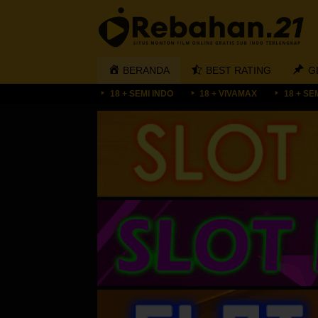
Loncat
ke
konten
BERANDA
BEST RATING
G
18 + SEMI INDO
18 + VIVAMAX
18 + SE