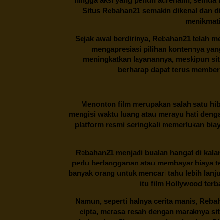
hingga aksi yang penuh adrenalin, semua
Situs
Rebahan21
semakin dikenal dan di
menikmati
Sejak awal berdirinya,
Rebahan21
telah me
mengapresiasi pilihan kontennya ya
meningkatkan layanannya, meskipun situa
berharap dapat terus memberi
Menonton film merupakan salah satu hibu
mengisi waktu luang atau merayu hati denga
platform resmi seringkali memerlukan bia
Rebahan21
menjadi bualan hangat di kalan
perlu berlangganan atau membayar biaya t
banyak orang untuk mencari tahu lebih lanj
itu film Hollywood terb
Namun, seperti halnya cerita manis,
Reba
cipta, merasa resah dengan maraknya si