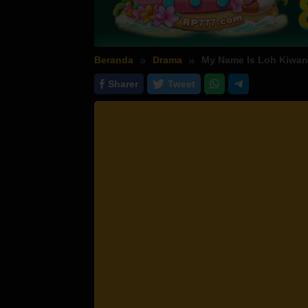
Beranda
Drama
My Name Is Loh Kiwan
Sharer
Tweet