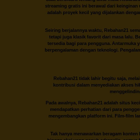
streaming gratis ini berawal dari keingin
adalah proyek kecil yang dijalankan deng
Seiring berjalannya waktu,
Rebahan21
sema
tetapi juga klasik favorit dari masa lalu.
tersedia bagi para pengguna. Antarmuka 
berpengalaman dengan teknologi. Pengalama
Rebahan21
tidak lahir begitu saja, me
kontribusi dalam menyediakan akses hi
menggelinding
Pada awalnya,
Rebahan21
adalah situs kec
mendapatkan perhatian dari para pengg
mengembangkan platform ini. Film-film lama
Tak hanya menawarkan beragam konten hi