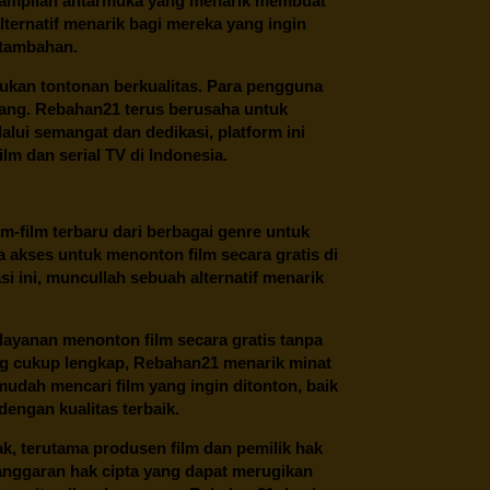
 tampilan antarmuka yang menarik membuat
ternatif menarik bagi mereka yang ingin
 tambahan.
ukan tontonan berkualitas. Para pengguna
ang.
Rebahan21
terus berusaha untuk
alui semangat dan dedikasi, platform ini
m dan serial TV di Indonesia.
m-film terbaru dari berbagai genre untuk
 akses untuk menonton film secara gratis di
 ini, muncullah sebuah alternatif menarik
layanan menonton film secara gratis tanpa
ng cukup lengkap,
Rebahan21
menarik minat
udah mencari film yang ingin ditonton, baik
dengan kualitas terbaik.
ak, terutama produsen film dan pemilik hak
anggaran hak cipta yang dapat merugikan