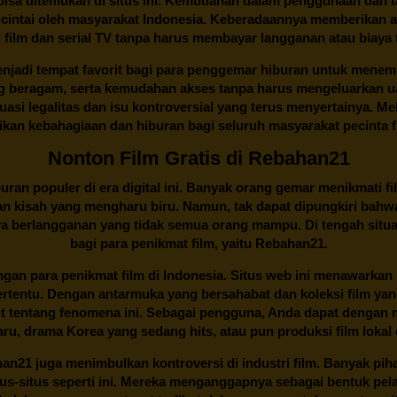
 bisa ditemukan di situs ini. Kemudahan dalam penggunaan dan
cintai oleh masyarakat Indonesia. Keberadaannya memberikan al
 film dan serial TV tanpa harus membayar langganan atau biaya
njadi tempat favorit bagi para penggemar hiburan untuk menem
ng beragam, serta kemudahan akses tanpa harus mengeluarkan u
si legalitas dan isu kontroversial yang terus menyertainya. Mel
kan kebahagiaan dan hiburan bagi seluruh masyarakat pecinta fil
Nonton Film Gratis di Rebahan21
ran populer di era digital ini. Banyak orang gemar menikmati fil
n kisah yang mengharu biru. Namun, tak dapat dipungkiri bahwa
ya berlangganan yang tidak semua orang mampu. Di tengah situasi
bagi para penikmat film, yaitu
Rebahan21.
gan para penikmat film di Indonesia. Situs web ini menawarkan 
ertentu. Dengan antarmuka yang bersahabat dan koleksi film ya
ut tentang fenomena ini. Sebagai pengguna, Anda dapat dengan m
aru, drama Korea yang sedang hits, atau pun produksi film lokal 
han21
juga menimbulkan kontroversi di industri film. Banyak pih
tus-situs seperti ini. Mereka menganggapnya sebagai bentuk pel