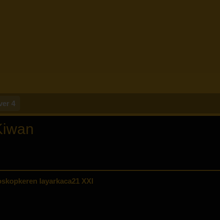
ver 4
Kiwan
skopkeren layarkaca21 XXI