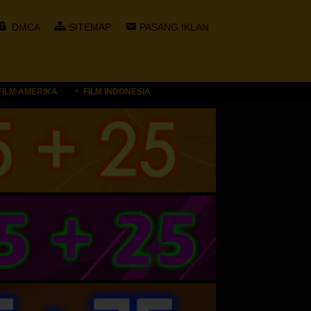
DMCA
SITEMAP
PASANG IKLAN
FILM AMERIKA
FILM INDONESIA