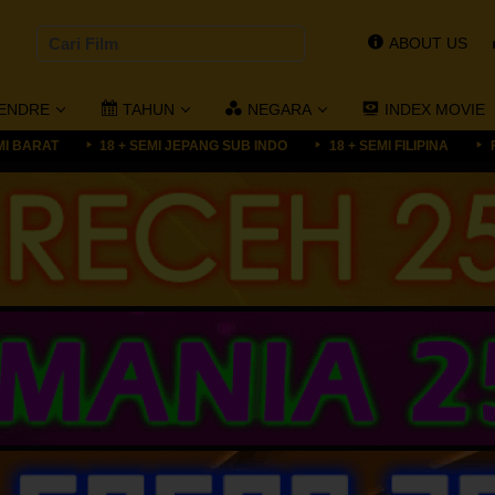
ABOUT US
ENDRE
TAHUN
NEGARA
INDEX MOVIE
MI BARAT
18 + SEMI JEPANG SUB INDO
18 + SEMI FILIPINA