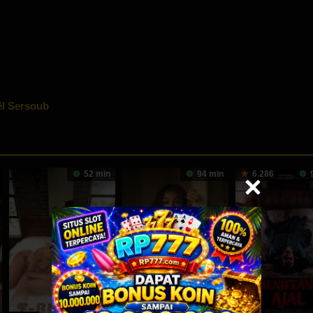
l Sersoub
52 min
94 min
6.286
9