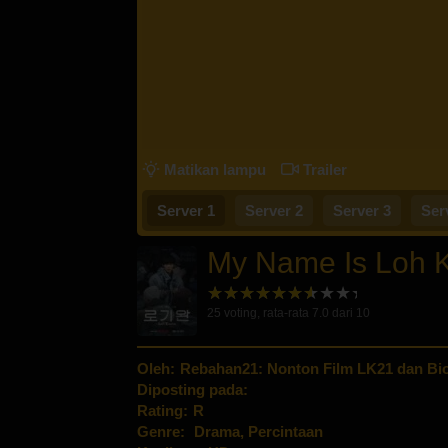
Matikan lampu
Trailer
Server 1
Server 2
Server 3
Ser
My Name Is Loh 
25
voting, rata-rata
7.0
dari 10
Oleh:
Rebahan21: Nonton Film LK21 dan Bio
Diposting pada:
Rating:
R
Genre:
Drama
,
Percintaan