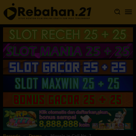
Loncat
ke
konten
Beranda
Drama
Miracle in Cell No. 7