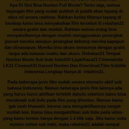
Apa Di Sini Bisa Nonton Full Movie? Tentu saja, semua
tayangan film yang sudah publish di publik akan tayang di
situs ini secara realtime. Bahkan ketika filmnya tayang di
bioskop kamu bisa menyaksikan film tersebut di
rebahan21
secara gratis dan mudah. Bahkan semua orang bisa
menyaksikannya dengan mudah menggunakan perangkat
ponsel mereka ataupun perangkat dekstop mereka kapapun
dan dimanapun. Mereka bisa akses semaunya dengan gratis
tanpa ada batasan waktu dan akses.
Rebahan21
Tempat
Nonton Movie Sub Indo IndoXXI LayarKaca21 CinemaIndo
LK21 CinemaXXI Ganool Nonton Dan Download Film Subtitle
Indonesia Lengkap Hanya di
rebahin21.
Pada beberapa jenis film sudah secara otomatis aktif sub
bahasa Indonesia. Namun beberapa jenis film lainnya ada
yang harus kamu aktifkan terlebih dahulu sebelum kamu bisa
menikmati sub Indo pada film yang ditonton. Namun kamu
gak usah khawatir, karena cara mengaktifkannya sangat
mudah kok. Kamu bisa mengaktifkan sub Indo pada video
yang kamu tonton hanya dengan 1-2 klik saja. Jika kamu suka
nonton online sub Indo, maka
rebahin21
adalah tempat