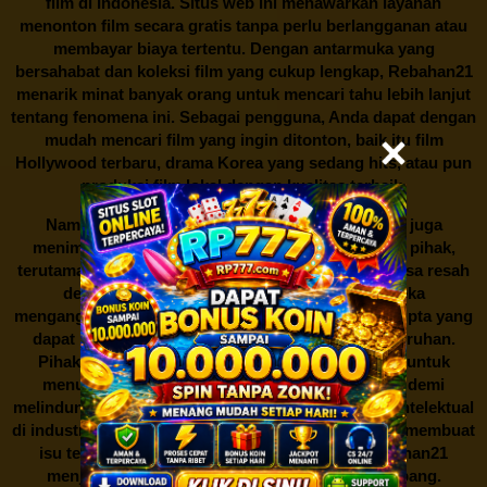
film di Indonesia. Situs web ini menawarkan layanan
menonton film secara gratis tanpa perlu berlangganan atau
membayar biaya tertentu. Dengan antarmuka yang
bersahabat dan koleksi film yang cukup lengkap,
Rebahan21
menarik minat banyak orang untuk mencari tahu lebih lanjut
tentang fenomena ini. Sebagai pengguna, Anda dapat dengan
mudah mencari film yang ingin ditonton, baik itu film
Hollywood terbaru, drama Korea yang sedang hits, atau pun
produksi film lokal dengan kualitas terbaik.
Namun, seperti halnya cerita manis,
Rebahan21
juga
menimbulkan kontroversi di industri film. Banyak pihak,
terutama produsen film dan pemilik hak cipta, merasa resah
dengan maraknya situs-situs seperti ini. Mereka
menganggapnya sebagai bentuk pelanggaran hak cipta yang
dapat merugikan industri perfilman secara keseluruhan.
Pihak berwenang pun turut terlibat dalam upaya untuk
menutup situs-situs ilegal semacam Rebahan21 demi
melindungi keberlangsungan bisnis dan kekayaan intelektual
di industri hiburan. Konflik kepentingan inilah yang membuat
isu tentang menonton film secara gratis di
Rebahan21
menjadi perbincangan seru yang terus berkembang.