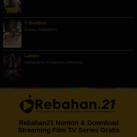
F-Buddies
Drama
,
Philippines
Lampir
Cerita Seru
,
Kengerian
,
Indonesia
Rebahan21 Nonton & Download
Streaming Film TV Series Gratis