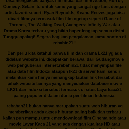
bisa mengakses banyak film mulai dari film Action, Horror,
Comedy. Selain itu untuk kamu yang sangat nge-fans dengan
artis favorit seperti Ryan Reynolds, Keanu Reeves juga bisa
dicari filmnya termasuk film-film ngetop seperti Game of
Thrones, The Walking Dead, Avengers: Infinity War atau
Drama Korea terbaru yang bikin baper lengkap semua disini.
Tunggu apalagi! Segera bagikan pengalaman kamu nonton di
rebahin21
!
Dan perlu kita ketahui bahwa film dan drama
Lk21
yg ada
didalam website ini, didapatkan berawal dari Gudangmovie
web penguberan internet.
rebahin21
tidak menyimpan file
atau data film Indoxxi ataupun lk21 di server kami sendiri
melainkan kami hanya menangkap tautan link tersebut dari
pihak website lainnya yang menyediakan database movie
LK21
dan Indoxxi tersebut termasuk di situs
Layarkaca21
paling populer didalam dunia per-filman Indonesia.
rebahan21
bukan hanya merupakan suatu web hiburan yg
memberikan anda akses hiburan paling baik dan terbaru
kalian pun mampu untuk mendownload film Cinemaindo atau
movie Layar Kaca 21 yang ada dengan kualitas HD atau