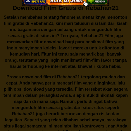
Download Film Gratis di Rebahan21
Setelah membahas tentang fenomena menariknya menonton
film gratis di
Rebahan21
, kini mari telusuri sisi lain dari kisah
ini: bagaimana dengan peluang untuk mengunduh film
secara gratis di situs ini? Ternyata, Rebahan21 Film juga
menawarkan fitur download bagi para penikmat film yang
ingin menyimpan koleksi favorit mereka untuk ditonton di
kemudian hari. Fitur ini tentu saja menarik bagi banyak
orang, terutama yang ingin menikmati film-film favorit tanpa
harus terhubung ke internet atau khawatir kuota habis.
Proses download film di
Rebahan21
tergolong mudah dan
cepat. Anda hanya perlu mencari film yang diinginkan, lalu
pilih opsi download yang tersedia. Film tersebut akan segera
tersimpan dalam perangkat Anda, siap untuk dinikmati kapan
saja dan di mana saja. Namun, perlu diingat bahwa
mengunduh film secara gratis dari situs-situs seperti
Rebahan21 juga berarti berurusan dengan risiko dan
legalitas. Seperti yang telah dibahas sebelumnya, maraknya
situs ilegal semacam ini menimbulkan kontroversi, dan Anda