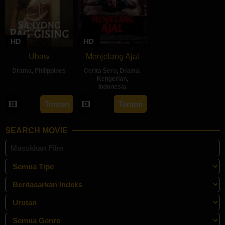
HD
HD
Uhaw
Menjelang Ajal
Drama
,
Philippines
Cerita Seru
,
Drama
,
Kengerian
,
30
Bobby
Indonesia
Aug
Bonifacio
30
Hadrah
Tonton
Tonton
2024
Apr
Daeng
2024
Ratu
SEARCH MOVIE