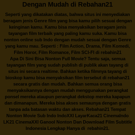
Dengan Mudah di Rebahan21
Seperti yang dikatakan diatas, bahwa situs ini menyediakan
beragam jenis Genre film yang bisa kamu pilih sesuai dengan
keinginan kamu. Kamu bisa menyaksikan beragam jenis
tayangan film terbaik yang paling kamu suka. Kamu bisa
nonton online sub Indo dengan mudah sesuai dengan Genre
yang kamu mau. Seperti : Film Action, Drama, Film Komedi,
Film Horor, Film Romance, Film SCI-FI di
rebahin21
Apa Di Sini Bisa Nonton Full Movie? Tentu saja, semua
tayangan film yang sudah publish di publik akan tayang di
situs ini secara realtime. Bahkan ketika filmnya tayang di
bioskop kamu bisa menyaksikan film tersebut di
rebahan21
secara gratis dan mudah. Bahkan semua orang bisa
menyaksikannya dengan mudah menggunakan perangkat
ponsel mereka ataupun perangkat dekstop mereka kapapun
dan dimanapun. Mereka bisa akses semaunya dengan gratis
tanpa ada batasan waktu dan akses.
Rebahan21
Tempat
Nonton Movie Sub Indo IndoXXI LayarKaca21 CinemaIndo
LK21 CinemaXXI Ganool Nonton Dan Download Film Subtitle
Indonesia Lengkap Hanya di
rebahin21.