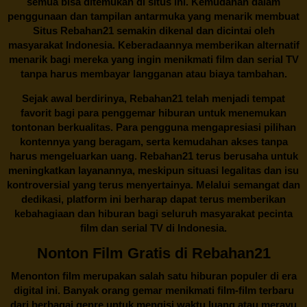
semua bisa ditemukan di situs ini. Kemudahan dalam
penggunaan dan tampilan antarmuka yang menarik membuat
Situs
Rebahan21
semakin dikenal dan dicintai oleh
masyarakat Indonesia. Keberadaannya memberikan alternatif
menarik bagi mereka yang ingin menikmati film dan serial TV
tanpa harus membayar langganan atau biaya tambahan.
Sejak awal berdirinya,
Rebahan21
telah menjadi tempat
favorit bagi para penggemar hiburan untuk menemukan
tontonan berkualitas. Para pengguna mengapresiasi pilihan
kontennya yang beragam, serta kemudahan akses tanpa
harus mengeluarkan uang.
Rebahan21
terus berusaha untuk
meningkatkan layanannya, meskipun situasi legalitas dan isu
kontroversial yang terus menyertainya. Melalui semangat dan
dedikasi, platform ini berharap dapat terus memberikan
kebahagiaan dan hiburan bagi seluruh masyarakat pecinta
film dan serial TV di Indonesia.
Nonton Film Gratis di Rebahan21
Menonton film merupakan salah satu hiburan populer di era
digital ini. Banyak orang gemar menikmati film-film terbaru
dari berbagai genre untuk mengisi waktu luang atau merayu