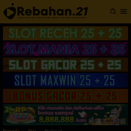
Loncat
ke
konten
Beranda
Aksi
Medieval