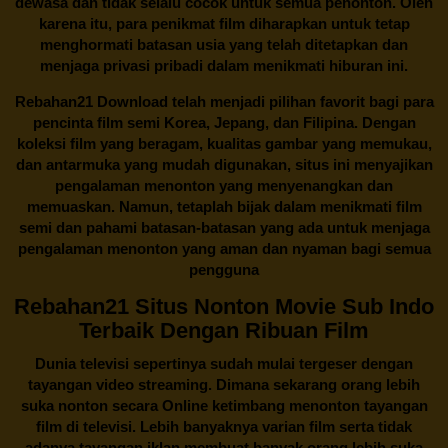
dewasa dan tidak selalu cocok untuk semua penonton. Oleh
karena itu, para penikmat film diharapkan untuk tetap
menghormati batasan usia yang telah ditetapkan dan
menjaga privasi pribadi dalam menikmati hiburan ini.
Rebahan21
Download telah menjadi pilihan favorit bagi para
pencinta
film semi Korea
, Jepang, dan Filipina. Dengan
koleksi film yang beragam, kualitas gambar yang memukau,
dan antarmuka yang mudah digunakan, situs ini menyajikan
pengalaman menonton yang menyenangkan dan
memuaskan. Namun, tetaplah bijak dalam menikmati film
semi dan pahami batasan-batasan yang ada untuk menjaga
pengalaman menonton yang aman dan nyaman bagi semua
pengguna
Rebahan21 Situs Nonton Movie Sub Indo
Terbaik Dengan Ribuan Film
Dunia televisi sepertinya sudah mulai tergeser dengan
tayangan video streaming. Dimana sekarang orang lebih
suka nonton secara Online ketimbang menonton tayangan
film di televisi. Lebih banyaknya varian film serta tidak
adanya tayangan iklan membuat banyak orang lebih suka