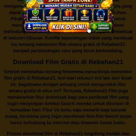
menganggapnya sebagai bentuk pelanggaran hak cipta yang
dapat merugikan industri perfilman secara keseluruhan.
Pihak berwenang pun turut terlibat dalam upaya untuk
menutup situs-situs ilegal semacam Rebahan21 demi
melindungi keberlangsungan bisnis dan kekayaan intelektual
di industri hiburan. Konflik kepentingan inilah yang membuat
isu tentang menonton film secara gratis di
Rebahan21
menjadi perbincangan seru yang terus berkembang.
Download Film Gratis di Rebahan21
Setelah membahas tentang fenomena menariknya menonton
film gratis di
Rebahan21
, kini mari telusuri sisi lain dari kisah
ini: bagaimana dengan peluang untuk mengunduh film
secara gratis di situs ini? Ternyata, Rebahan21 Film juga
menawarkan fitur download bagi para penikmat film yang
ingin menyimpan koleksi favorit mereka untuk ditonton di
kemudian hari. Fitur ini tentu saja menarik bagi banyak
orang, terutama yang ingin menikmati film-film favorit tanpa
harus terhubung ke internet atau khawatir kuota habis.
Proses download film di
Rebahan21
tergolong mudah dan