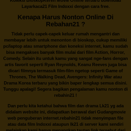
Koleksi BioskopKeren Movie Online terbaru download
Layarkaca21 Film Indoxxi dengan cara free.
Kenapa Harus Nonton Online Di
Rebahan21 ?
Tidak perlu capek-capek keluar rumah mengantri dan
membayar lebih untuk menonton di bioskop, cukup memiliki
pc/laptop atau smartphone dan koneksi internet, kamu sudah
bisa mengakses banyak film mulai dari film Action, Horror,
Comedy. Selain itu untuk kamu yang sangat nge-fans dengan
artis favorit seperti Ryan Reynolds, Keanu Reeves juga bisa
dicari filmnya termasuk film-film ngetop seperti Game of
Thrones, The Walking Dead, Avengers: Infinity War atau
Drama Korea terbaru yang bikin baper lengkap semua disini.
Tunggu apalagi! Segera bagikan pengalaman kamu nonton di
rebahin21
!
Dan perlu kita ketahui bahwa film dan drama
Lk21
yg ada
didalam website ini, didapatkan berawal dari Gudangmovie
web penguberan internet.
rebahin21
tidak menyimpan file
atau data film Indoxxi ataupun lk21 di server kami sendiri
melainkan kami hanya menangkap tautan link tersebut dari