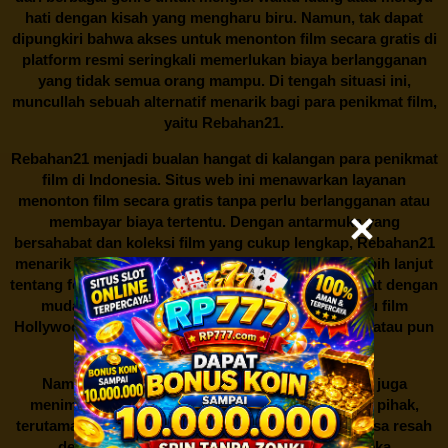
hati dengan kisah yang mengharu biru. Namun, tak dapat
dipungkiri bahwa akses untuk menonton film secara gratis di
platform resmi seringkali memerlukan biaya berlangganan
yang tidak semua orang mampu. Di tengah situasi ini,
muncullah sebuah alternatif menarik bagi para penikmat film,
yaitu
Rebahan21.
Rebahan21
menjadi bualan hangat di kalangan para penikmat
film di Indonesia. Situs web ini menawarkan layanan
menonton film secara gratis tanpa perlu berlangganan atau
membayar biaya tertentu. Dengan antarmuka yang
bersahabat dan koleksi film yang cukup lengkap,
Rebahan21
menarik minat banyak orang untuk mencari tahu lebih lanjut
tentang fenomena ini. Sebagai pengguna, Anda dapat dengan
mudah mencari film yang ingin ditonton, baik itu film
Hollywood terbaru, drama Korea yang sedang hits, atau pun
produksi film lokal dengan kualitas terbaik.
Namun, seperti halnya cerita manis,
Rebahan21
juga
menimbulkan kontroversi di industri film. Banyak pihak,
terutama produsen film dan pemilik hak cipta, merasa resah
dengan maraknya situs-situs seperti ini. Mereka