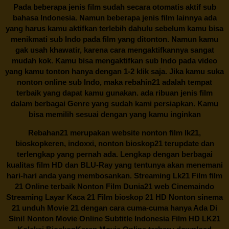
Pada beberapa jenis film sudah secara otomatis aktif sub
bahasa Indonesia. Namun beberapa jenis film lainnya ada
yang harus kamu aktifkan terlebih dahulu sebelum kamu bisa
menikmati sub Indo pada film yang ditonton. Namun kamu
gak usah khawatir, karena cara mengaktifkannya sangat
mudah kok. Kamu bisa mengaktifkan sub Indo pada video
yang kamu tonton hanya dengan 1-2 klik saja. Jika kamu suka
nonton online sub Indo, maka
rebahin21
adalah tempat
terbaik yang dapat kamu gunakan. ada ribuan jenis film
dalam berbagai Genre yang sudah kami persiapkan. Kamu
bisa memilih sesuai dengan yang kamu inginkan
Rebahan21
merupakan website nonton film lk21,
bioskopkeren, indoxxi, nonton bioskop21 terupdate dan
terlengkap yang pernah ada. Lengkap dengan berbagai
kualitas film HD dan BLU-Ray yang tentunya akan menemani
hari-hari anda yang membosankan. Streaming Lk21 Film film
21 Online terbaik Nonton Film Dunia21 web Cinemaindo
Streaming Layar Kaca 21 Film bioskop 21 HD Nonton sinema
21 unduh Movie 21 dengan cara cuma-cuma hanya Ada Di
Sini! Nonton Movie Online Subtitle Indonesia Film HD LK21