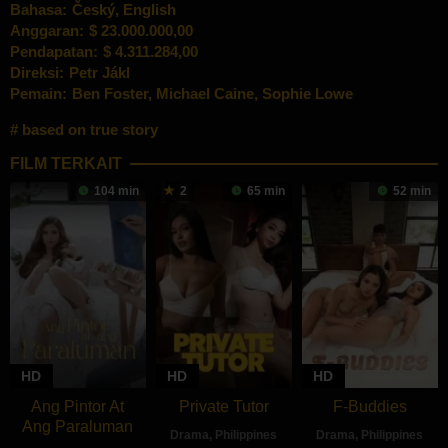
Bahasa:
Český, English
Anggaran:
$ 23.000.000,00
Pendapatan:
$ 4.311.284,00
Direksi:
Petr Jákl
Pemain:
Ben Foster
,
Michael Caine
,
Sophie Lowe
based on true story
FILM TERKAIT
104 min
2
65 min
52 min
HD
HD
HD
Ang Pintor At
Private Tutor
F-Buddies
Ang Paraluman
Drama
,
Philippines
Drama
,
Philippines