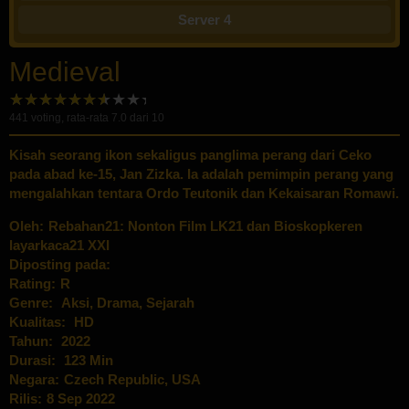
Server 4
Medieval
441
voting, rata-rata
7.0
dari 10
Kisah seorang ikon sekaligus panglima perang dari Ceko
pada abad ke-15, Jan Zizka. Ia adalah pemimpin perang yang
mengalahkan tentara Ordo Teutonik dan Kekaisaran Romawi.
Oleh:
Rebahan21: Nonton Film LK21 dan Bioskopkeren
layarkaca21 XXI
Diposting pada:
Rating:
R
Genre:
Aksi
,
Drama
,
Sejarah
Kualitas:
HD
Tahun:
2022
Durasi:
123 Min
Negara:
Czech Republic
,
USA
Rilis:
8 Sep 2022