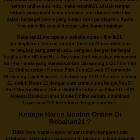
nonton online sub Indo, maka
rebahin21
adalah tempat
terbaik yang dapat kamu gunakan. ada ribuan jenis film
dalam berbagai Genre yang sudah kami persiapkan. Kamu
bisa memilih sesuai dengan yang kamu inginkan
Rebahan21
merupakan website nonton film lk21,
bioskopkeren, indoxxi, nonton bioskop21 terupdate dan
terlengkap yang pernah ada. Lengkap dengan berbagai
kualitas film HD dan BLU-Ray yang tentunya akan menemani
hari-hari anda yang membosankan. Streaming Lk21 Film film
21 Online terbaik Nonton Film Dunia21 web Cinemaindo
Streaming Layar Kaca 21 Film bioskop 21 HD Nonton sinema
21 unduh Movie 21 dengan cara cuma-cuma hanya Ada Di
Sini! Nonton Movie Online Subtitle Indonesia Film HD LK21
Koleksi BioskopKeren Movie Online terbaru download
Layarkaca21 Film Indoxxi dengan cara free.
Kenapa Harus Nonton Online Di
Rebahan21 ?
Tidak perlu capek-capek keluar rumah mengantri dan
membayar lebih untuk menonton di bioskop, cukup memiliki