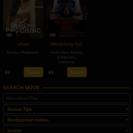
HD
HD
Uhaw
Menjelang Ajal
Drama
,
Philippines
Cerita Seru
,
Drama
,
Kengerian
,
30
Bobby
Indonesia
Aug
Bonifacio
30
Hadrah
Tonton
Tonton
2024
Apr
Daeng
2024
Ratu
SEARCH MOVIE