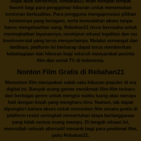
Sejak awal berdirinya,
Rebahan21
telah menjadi tempat
favorit bagi para penggemar hiburan untuk menemukan
tontonan berkualitas. Para pengguna mengapresiasi pilihan
kontennya yang beragam, serta kemudahan akses tanpa
harus mengeluarkan uang.
Rebahan21
terus berusaha untuk
meningkatkan layanannya, meskipun situasi legalitas dan isu
kontroversial yang terus menyertainya. Melalui semangat dan
dedikasi, platform ini berharap dapat terus memberikan
kebahagiaan dan hiburan bagi seluruh masyarakat pecinta
film dan serial TV di Indonesia.
Nonton Film Gratis di Rebahan21
Menonton film merupakan salah satu hiburan populer di era
digital ini. Banyak orang gemar menikmati film-film terbaru
dari berbagai genre untuk mengisi waktu luang atau merayu
hati dengan kisah yang mengharu biru. Namun, tak dapat
dipungkiri bahwa akses untuk menonton film secara gratis di
platform resmi seringkali memerlukan biaya berlangganan
yang tidak semua orang mampu. Di tengah situasi ini,
muncullah sebuah alternatif menarik bagi para penikmat film,
yaitu
Rebahan21.