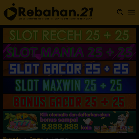
Loncat
ke
konten
Beranda
Drama
Lovecut