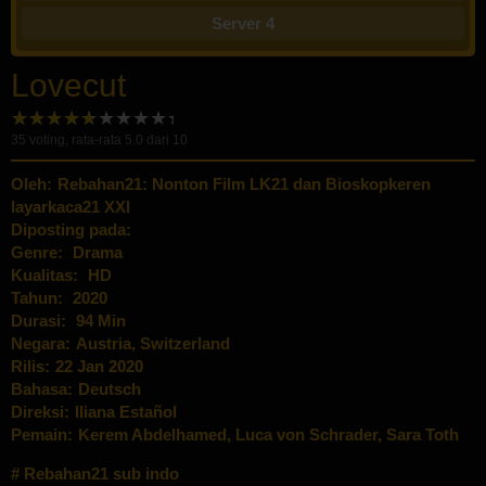
Server 4
Lovecut
35
voting, rata-rata
5.0
dari 10
Oleh:
Rebahan21: Nonton Film LK21 dan Bioskopkeren
layarkaca21 XXI
Diposting pada:
Genre:
Drama
Kualitas:
HD
Tahun:
2020
Durasi:
94 Min
Negara:
Austria
,
Switzerland
Rilis:
22 Jan 2020
Bahasa:
Deutsch
Direksi:
Iliana Estañol
Pemain:
Kerem Abdelhamed
,
Luca von Schrader
,
Sara Toth
Rebahan21 sub indo