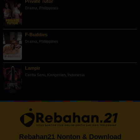
Private Tutor
Drama
,
Philippines
F-Buddies
Drama
,
Philippines
Lampir
Cerita Seru
,
Kengerian
,
Indonesia
Rebahan21 Nonton & Download