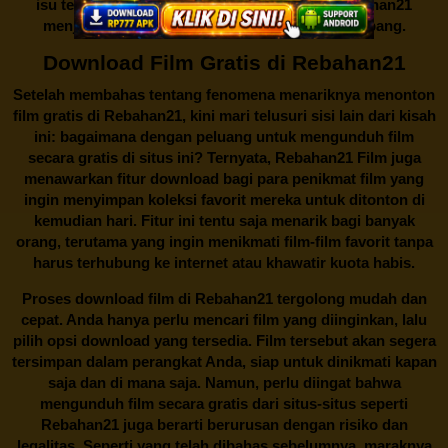
isu tentang menonton film secara gratis di
Rebahan21
menjadi perbincangan seru yang terus berkembang.
Download Film Gratis di Rebahan21
Setelah membahas tentang fenomena menariknya menonton
film gratis di
Rebahan21
, kini mari telusuri sisi lain dari kisah
ini: bagaimana dengan peluang untuk mengunduh film
secara gratis di situs ini? Ternyata, Rebahan21 Film juga
menawarkan fitur download bagi para penikmat film yang
ingin menyimpan koleksi favorit mereka untuk ditonton di
kemudian hari. Fitur ini tentu saja menarik bagi banyak
orang, terutama yang ingin menikmati film-film favorit tanpa
harus terhubung ke internet atau khawatir kuota habis.
Proses download film di
Rebahan21
tergolong mudah dan
cepat. Anda hanya perlu mencari film yang diinginkan, lalu
pilih opsi download yang tersedia. Film tersebut akan segera
tersimpan dalam perangkat Anda, siap untuk dinikmati kapan
saja dan di mana saja. Namun, perlu diingat bahwa
mengunduh film secara gratis dari situs-situs seperti
Rebahan21 juga berarti berurusan dengan risiko dan
legalitas. Seperti yang telah dibahas sebelumnya, maraknya