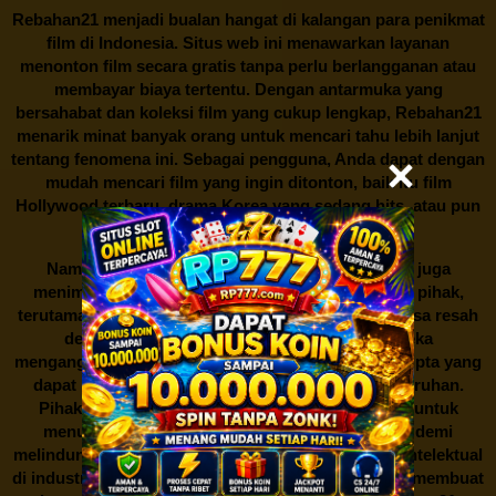
Rebahan21
menjadi bualan hangat di kalangan para penikmat
film di Indonesia. Situs web ini menawarkan layanan
menonton film secara gratis tanpa perlu berlangganan atau
membayar biaya tertentu. Dengan antarmuka yang
bersahabat dan koleksi film yang cukup lengkap,
Rebahan21
menarik minat banyak orang untuk mencari tahu lebih lanjut
tentang fenomena ini. Sebagai pengguna, Anda dapat dengan
mudah mencari film yang ingin ditonton, baik itu film
Hollywood terbaru, drama Korea yang sedang hits, atau pun
produksi film lokal dengan kualitas terbaik.
Namun, seperti halnya cerita manis,
Rebahan21
juga
menimbulkan kontroversi di industri film. Banyak pihak,
terutama produsen film dan pemilik hak cipta, merasa resah
dengan maraknya situs-situs seperti ini. Mereka
menganggapnya sebagai bentuk pelanggaran hak cipta yang
dapat merugikan industri perfilman secara keseluruhan.
Pihak berwenang pun turut terlibat dalam upaya untuk
menutup situs-situs ilegal semacam Rebahan21 demi
melindungi keberlangsungan bisnis dan kekayaan intelektual
di industri hiburan. Konflik kepentingan inilah yang membuat