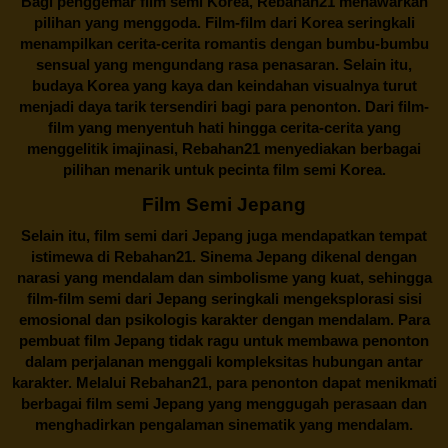
Bagi penggemar film semi Korea,
Rebahan21
menawarkan
pilihan yang menggoda. Film-film dari Korea seringkali
menampilkan cerita-cerita romantis dengan bumbu-bumbu
sensual yang mengundang rasa penasaran. Selain itu,
budaya Korea yang kaya dan keindahan visualnya turut
menjadi daya tarik tersendiri bagi para penonton. Dari film-
film yang menyentuh hati hingga cerita-cerita yang
menggelitik imajinasi,
Rebahan21
menyediakan berbagai
pilihan menarik untuk pecinta film semi Korea.
Film Semi Jepang
Selain itu,
film semi dari Jepang
juga mendapatkan tempat
istimewa di Rebahan21. Sinema Jepang dikenal dengan
narasi yang mendalam dan simbolisme yang kuat, sehingga
film-film semi dari Jepang seringkali mengeksplorasi sisi
emosional dan psikologis karakter dengan mendalam. Para
pembuat film Jepang tidak ragu untuk membawa penonton
dalam perjalanan menggali kompleksitas hubungan antar
karakter. Melalui
Rebahan21
, para penonton dapat menikmati
berbagai
film semi Jepang
yang menggugah perasaan dan
menghadirkan pengalaman sinematik yang mendalam.