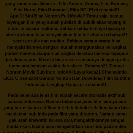
yang kamu mau. Seperti : Film Action, Drama, Film Komedi,
Film Horor, Film Romance, Film SCI-FI di
rebahin21
Apa Di Sini Bisa Nonton Full Movie? Tentu saja, semua
tayangan film yang sudah publish di publik akan tayang di
situs ini secara realtime. Bahkan ketika filmnya tayang di
bioskop kamu bisa menyaksikan film tersebut di
rebahan21
secara gratis dan mudah. Bahkan semua orang bisa
menyaksikannya dengan mudah menggunakan perangkat
ponsel mereka ataupun perangkat dekstop mereka kapapun
dan dimanapun. Mereka bisa akses semaunya dengan gratis
tanpa ada batasan waktu dan akses.
Rebahan21
Tempat
Nonton Movie Sub Indo IndoXXI LayarKaca21 CinemaIndo
LK21 CinemaXXI Ganool Nonton Dan Download Film Subtitle
Indonesia Lengkap Hanya di
rebahin21.
Pada beberapa jenis film sudah secara otomatis aktif sub
bahasa Indonesia. Namun beberapa jenis film lainnya ada
yang harus kamu aktifkan terlebih dahulu sebelum kamu bisa
menikmati sub Indo pada film yang ditonton. Namun kamu
gak usah khawatir, karena cara mengaktifkannya sangat
mudah kok. Kamu bisa mengaktifkan sub Indo pada video
yang kamu tonton hanya dengan 1-2 klik saja. Jika kamu suka