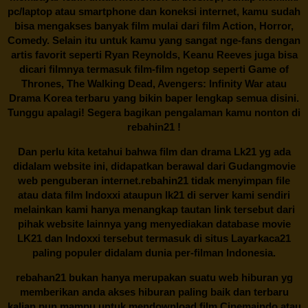
pc/laptop atau smartphone dan koneksi internet, kamu sudah
bisa mengakses banyak film mulai dari film Action, Horror,
Comedy. Selain itu untuk kamu yang sangat nge-fans dengan
artis favorit seperti Ryan Reynolds, Keanu Reeves juga bisa
dicari filmnya termasuk film-film ngetop seperti Game of
Thrones, The Walking Dead, Avengers: Infinity War atau
Drama Korea terbaru yang bikin baper lengkap semua disini.
Tunggu apalagi! Segera bagikan pengalaman kamu nonton di
rebahin21
!
Dan perlu kita ketahui bahwa film dan drama
Lk21
yg ada
didalam website ini, didapatkan berawal dari Gudangmovie
web penguberan internet.
rebahin21
tidak menyimpan file
atau data film Indoxxi ataupun lk21 di server kami sendiri
melainkan kami hanya menangkap tautan link tersebut dari
pihak website lainnya yang menyediakan database movie
LK21
dan Indoxxi tersebut termasuk di situs
Layarkaca21
paling populer didalam dunia per-filman Indonesia.
rebahan21
bukan hanya merupakan suatu web hiburan yg
memberikan anda akses hiburan paling baik dan terbaru
kalian pun mampu untuk mendownload film Cinemaindo atau