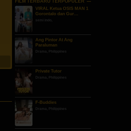
FILM TERBARU TERPOPULER
VIRAL Ketua OSIS MAN 1
Gorontalo dan Gur…
semi indo
,
Ang Pintor At Ang
Paraluman
Drama
,
Philippines
Private Tutor
Drama
,
Philippines
F-Buddies
Drama
,
Philippines