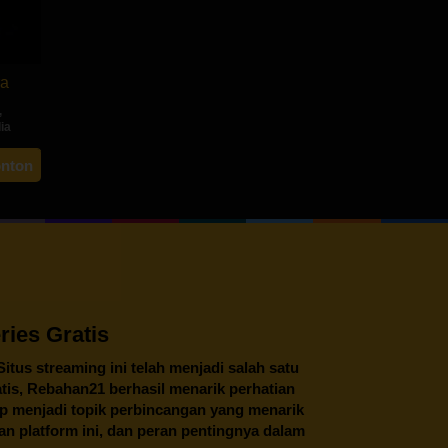
a
,
ia
asagar
onton
aka
ies Gratis
 Situs streaming ini telah menjadi salah satu
tis,
Rebahan21
berhasil menarik perhatian
tap menjadi topik perbincangan yang menarik
an platform ini, dan peran pentingnya dalam