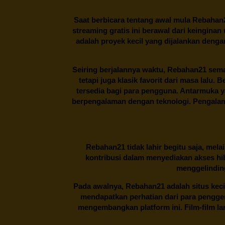
Saat berbicara tentang awal mula
Rebahan
streaming gratis ini berawal dari keingin
adalah proyek kecil yang dijalankan deng
Seiring berjalannya waktu,
Rebahan21
sema
tetapi juga klasik favorit dari masa lalu.
tersedia bagi para pengguna. Antarmuka 
berpengalaman dengan teknologi. Pengalama
Rebahan21
tidak lahir begitu saja, me
kontribusi dalam menyediakan akses hi
menggelinding
Pada awalnya,
Rebahan21
adalah situs kec
mendapatkan perhatian dari para pengg
mengembangkan platform ini. Film-film lama