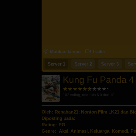
Matikan lampu
Trailer
Server 1
Server 2
Server 3
Ser
Kung Fu Panda 4
102
voting, rata-rata
6.0
dari 10
Oleh:
Rebahan21: Nonton Film LK21 dan Bio
Diposting pada:
Rating:
PG
Genre:
Aksi
,
Animasi
,
Keluarga
,
Komedi
,
Pe