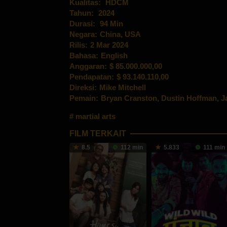
Kualitas:
HDCM
Tahun:
2024
Durasi:
94 Min
Negara:
China
,
USA
Rilis:
2 Mar 2024
Bahasa:
English
Anggaran:
$ 85.000.000,00
Pendapatan:
$ 93.140.110,00
Direksi:
Mike Mitchell
Pemain:
Bryan Cranston
,
Dustin Hoffman
,
J
martial arts
FILM TERKAIT
8.5
112 min
5.833
111 min