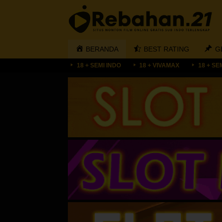
Loncat
ke
konten
BERANDA
BEST RATING
G
18 + SEMI INDO
18 + VIVAMAX
18 + SE