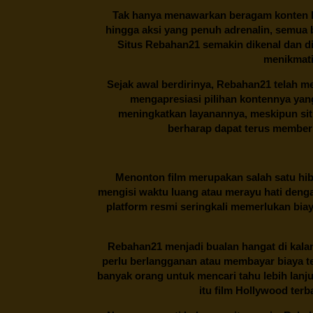
Tak hanya menawarkan beragam konten hi
hingga aksi yang penuh adrenalin, semua
Situs
Rebahan21
semakin dikenal dan di
menikmati
Sejak awal berdirinya,
Rebahan21
telah me
mengapresiasi pilihan kontennya ya
meningkatkan layanannya, meskipun situa
berharap dapat terus memberi
Menonton film merupakan salah satu hibu
mengisi waktu luang atau merayu hati denga
platform resmi seringkali memerlukan bia
Rebahan21
menjadi bualan hangat di kalan
perlu berlangganan atau membayar biaya t
banyak orang untuk mencari tahu lebih lanj
itu film Hollywood terb