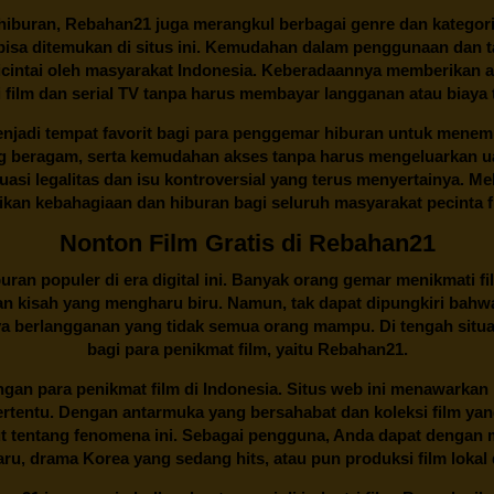
buran, Rebahan21 juga merangkul berbagai genre dan kategori 
 bisa ditemukan di situs ini. Kemudahan dalam penggunaan dan
cintai oleh masyarakat Indonesia. Keberadaannya memberikan al
 film dan serial TV tanpa harus membayar langganan atau biaya
njadi tempat favorit bagi para penggemar hiburan untuk menem
ng beragam, serta kemudahan akses tanpa harus mengeluarkan u
si legalitas dan isu kontroversial yang terus menyertainya. Mel
kan kebahagiaan dan hiburan bagi seluruh masyarakat pecinta fil
Nonton Film Gratis di Rebahan21
ran populer di era digital ini. Banyak orang gemar menikmati fil
n kisah yang mengharu biru. Namun, tak dapat dipungkiri bahwa
ya berlangganan yang tidak semua orang mampu. Di tengah situasi
bagi para penikmat film, yaitu
Rebahan21.
gan para penikmat film di Indonesia. Situs web ini menawarkan 
ertentu. Dengan antarmuka yang bersahabat dan koleksi film ya
ut tentang fenomena ini. Sebagai pengguna, Anda dapat dengan m
aru, drama Korea yang sedang hits, atau pun produksi film lokal 