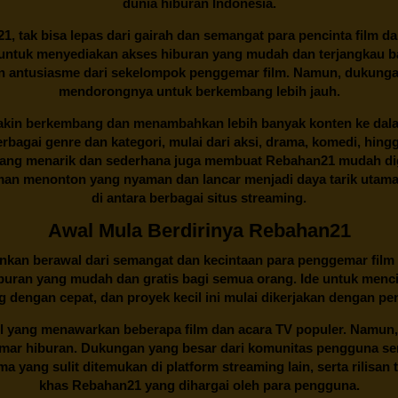
dunia hiburan Indonesia.
21
, tak bisa lepas dari gairah dan semangat para pencinta film d
an untuk menyediakan akses hiburan yang mudah dan terjangkau
an antusiasme dari sekelompok penggemar film. Namun, dukunga
mendorongnya untuk berkembang lebih jauh.
kin berkembang dan menambahkan lebih banyak konten ke dalam k
 Berbagai genre dan kategori, mulai dari aksi, drama, komedi, hi
yang menarik dan sederhana juga membuat
Rebahan21
mudah dig
n menonton yang nyaman dan lancar menjadi daya tarik utama p
di antara berbagai situs streaming.
Awal Mula Berdirinya Rebahan21
lainkan berawal dari semangat dan kecintaan para penggemar film
buran yang mudah dan gratis bagi semua orang. Ide untuk menci
 dengan cepat, dan proyek kecil ini mulai dikerjakan dengan p
il yang menawarkan beberapa film dan acara TV populer. Namun, 
emar hiburan. Dukungan yang besar dari komunitas pengguna s
 yang sulit ditemukan di platform streaming lain, serta rilisan t
khas
Rebahan21
yang dihargai oleh para pengguna.