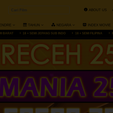
ABOUT US
ENDRE
TAHUN
NEGARA
INDEX MOVIE
MI BARAT
18 + SEMI JEPANG SUB INDO
18 + SEMI FILIPINA