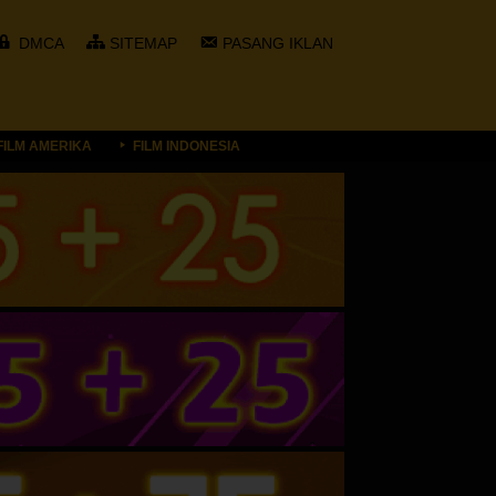
DMCA
SITEMAP
PASANG IKLAN
FILM AMERIKA
FILM INDONESIA