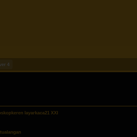
ver 4
skopkeren layarkaca21 XXI
tualangan