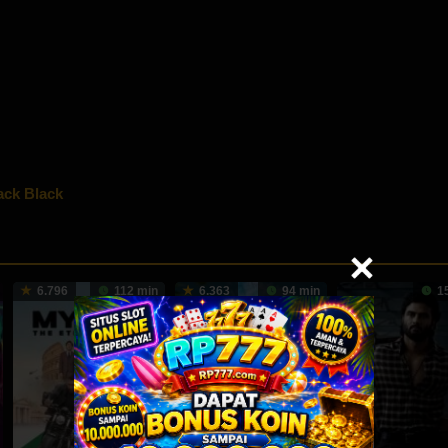
ack Black
6.796
112 min
6.363
94 min
15