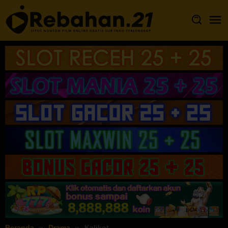
Loncat
ke
konten
Beranda
Drama
Kalikot