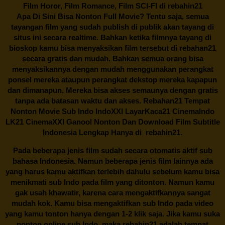
Film Horor, Film Romance, Film SCI-FI di
rebahin21
Apa Di Sini Bisa Nonton Full Movie? Tentu saja, semua
tayangan film yang sudah publish di publik akan tayang di
situs ini secara realtime. Bahkan ketika filmnya tayang di
bioskop kamu bisa menyaksikan film tersebut di
rebahan21
secara gratis dan mudah. Bahkan semua orang bisa
menyaksikannya dengan mudah menggunakan perangkat
ponsel mereka ataupun perangkat dekstop mereka kapapun
dan dimanapun. Mereka bisa akses semaunya dengan gratis
tanpa ada batasan waktu dan akses.
Rebahan21
Tempat
Nonton Movie Sub Indo IndoXXI LayarKaca21 CinemaIndo
LK21 CinemaXXI Ganool Nonton Dan Download Film Subtitle
Indonesia Lengkap Hanya di
rebahin21.
Pada beberapa jenis film sudah secara otomatis aktif sub
bahasa Indonesia. Namun beberapa jenis film lainnya ada
yang harus kamu aktifkan terlebih dahulu sebelum kamu bisa
menikmati sub Indo pada film yang ditonton. Namun kamu
gak usah khawatir, karena cara mengaktifkannya sangat
mudah kok. Kamu bisa mengaktifkan sub Indo pada video
yang kamu tonton hanya dengan 1-2 klik saja. Jika kamu suka
nonton online sub Indo, maka
rebahin21
adalah tempat