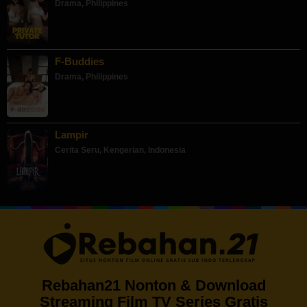
Drama
,
Philippines
F-Buddies
Drama
,
Philippines
Lampir
Cerita Seru
,
Kengerian
,
Indonesia
Rebahan21 Nonton & Download
Streaming Film TV Series Gratis