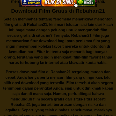
menjadi perbincangan seru yang terus berkembang.
Download Film Gratis di Rebahan21
Setelah membahas tentang fenomena menariknya menonton
film gratis di
Rebahan21
, kini mari telusuri sisi lain dari kisah
ini: bagaimana dengan peluang untuk mengunduh film
secara gratis di situs ini? Ternyata, Rebahan21 Film juga
menawarkan fitur download bagi para penikmat film yang
ingin menyimpan koleksi favorit mereka untuk ditonton di
kemudian hari. Fitur ini tentu saja menarik bagi banyak
orang, terutama yang ingin menikmati film-film favorit tanpa
harus terhubung ke internet atau khawatir kuota habis.
Proses download film di
Rebahan21
tergolong mudah dan
cepat. Anda hanya perlu mencari film yang diinginkan, lalu
pilih opsi download yang tersedia. Film tersebut akan segera
tersimpan dalam perangkat Anda, siap untuk dinikmati kapan
saja dan di mana saja. Namun, perlu diingat bahwa
mengunduh film secara gratis dari situs-situs seperti
Rebahan21 juga berarti berurusan dengan risiko dan
legalitas. Seperti yang telah dibahas sebelumnya, maraknya
situs ilegal semacam ini menimbulkan kontroversi, dan Anda