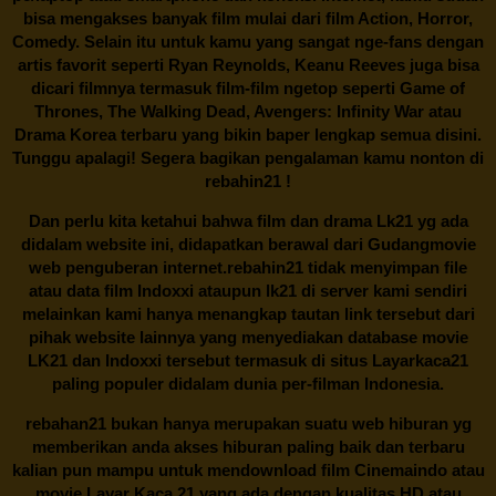
bisa mengakses banyak film mulai dari film Action, Horror,
Comedy. Selain itu untuk kamu yang sangat nge-fans dengan
artis favorit seperti Ryan Reynolds, Keanu Reeves juga bisa
dicari filmnya termasuk film-film ngetop seperti Game of
Thrones, The Walking Dead, Avengers: Infinity War atau
Drama Korea terbaru yang bikin baper lengkap semua disini.
Tunggu apalagi! Segera bagikan pengalaman kamu nonton di
rebahin21
!
Dan perlu kita ketahui bahwa film dan drama
Lk21
yg ada
didalam website ini, didapatkan berawal dari Gudangmovie
web penguberan internet.
rebahin21
tidak menyimpan file
atau data film Indoxxi ataupun lk21 di server kami sendiri
melainkan kami hanya menangkap tautan link tersebut dari
pihak website lainnya yang menyediakan database movie
LK21
dan Indoxxi tersebut termasuk di situs
Layarkaca21
paling populer didalam dunia per-filman Indonesia.
rebahan21
bukan hanya merupakan suatu web hiburan yg
memberikan anda akses hiburan paling baik dan terbaru
kalian pun mampu untuk mendownload film Cinemaindo atau
movie Layar Kaca 21 yang ada dengan kualitas HD atau