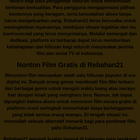
favorit bagi para penggemar hiburan untuk menemukan
tontonan berkualitas. Para pengguna mengapresiasi pilihan
kontennya yang beragam, serta kemudahan akses tanpa
harus mengeluarkan uang.
Rebahan21
terus berusaha untuk
meningkatkan layanannya, meskipun situasi legalitas dan isu
kontroversial yang terus menyertainya. Melalui semangat dan
dedikasi, platform ini berharap dapat terus memberikan
kebahagiaan dan hiburan bagi seluruh masyarakat pecinta
film dan serial TV di Indonesia.
Nonton Film Gratis di Rebahan21
Menonton film merupakan salah satu hiburan populer di era
digital ini. Banyak orang gemar menikmati film-film terbaru
dari berbagai genre untuk mengisi waktu luang atau merayu
hati dengan kisah yang mengharu biru. Namun, tak dapat
dipungkiri bahwa akses untuk menonton film secara gratis di
platform resmi seringkali memerlukan biaya berlangganan
yang tidak semua orang mampu. Di tengah situasi ini,
muncullah sebuah alternatif menarik bagi para penikmat film,
yaitu
Rebahan21.
Rebahan21
menjadi bualan hangat di kalangan para penikmat