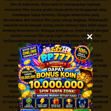
film di Indonesia. Situs web ini menawarkan layanan
menonton film secara gratis tanpa perlu berlangganan atau
membayar biaya tertentu. Dengan antarmuka yang
bersahabat dan koleksi film yang cukup lengkap,
Rebahan21
menarik minat banyak orang untuk mencari tahu lebih lanjut
tentang fenomena ini. Sebagai pengguna, Anda dapat dengan
mudah mencari film yang ingin ditonton, baik itu film
Hollywood terbaru, drama Korea yang sedang hits, atau pun
produksi film lokal dengan kualitas terbaik.
Namun, seperti halnya cerita manis,
Rebahan21
juga
menimbulkan kontroversi di industri film. Banyak pihak,
terutama produsen film dan pemilik hak cipta, merasa resah
dengan maraknya situs-situs seperti ini. Mereka
menganggapnya sebagai bentuk pelanggaran hak cipta yang
dapat merugikan industri perfilman secara keseluruhan.
Pihak berwenang pun turut terlibat dalam upaya untuk
menutup situs-situs ilegal semacam Rebahan21 demi
melindungi keberlangsungan bisnis dan kekayaan intelektual
di industri hiburan. Konflik kepentingan inilah yang membuat
isu tentang menonton film secara gratis di
Rebahan21