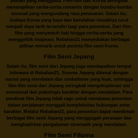
pilihan yang menggoda. Film-film dari Korea seringkali
menampilkan cerita-cerita romantis dengan bumbu-bumbu
sensual yang mengundang rasa penasaran. Selain itu,
budaya Korea yang kaya dan keindahan visualnya turut
menjadi daya tarik tersendiri bagi para penonton. Dari film-
film yang menyentuh hati hingga cerita-cerita yang
menggelitik imajinasi,
Rebahan21
menyediakan berbagai
pilihan menarik untuk pecinta film semi Korea.
Film Semi Jepang
Selain itu,
film semi dari Jepang
juga mendapatkan tempat
istimewa di Rebahan21. Sinema Jepang dikenal dengan
narasi yang mendalam dan simbolisme yang kuat, sehingga
film-film semi dari Jepang seringkali mengeksplorasi sisi
emosional dan psikologis karakter dengan mendalam. Para
pembuat film Jepang tidak ragu untuk membawa penonton
dalam perjalanan menggali kompleksitas hubungan antar
karakter. Melalui
Rebahan21
, para penonton dapat menikmati
berbagai
film semi Jepang
yang menggugah perasaan dan
menghadirkan pengalaman sinematik yang mendalam.
Film Semi Filipina