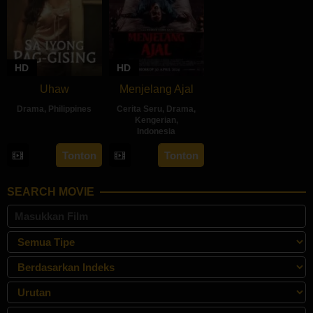
HD
HD
Uhaw
Menjelang Ajal
Drama
,
Philippines
Cerita Seru
,
Drama
,
Kengerian
,
30
Bobby
Indonesia
Aug
Bonifacio
30
Hadrah
Tonton
Tonton
2024
Apr
Daeng
2024
Ratu
SEARCH MOVIE