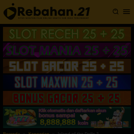
Loncat
ke
konten
Beranda
Kengerian
Island of the Dolls 2