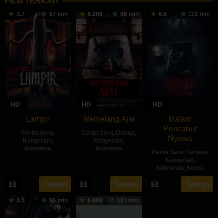
FILM TERKAIT
3.7
97 min
6.286
96 min
6.8
112 min
HD
HD
HD
Lampir
Menjelang Ajal
Malam
Pencabut
Cerita Seru
,
Cerita Seru
,
Drama
,
Nyawa
Kengerian
,
Kengerian
,
Indonesia
Indonesia
Cerita Seru
,
Fantasi
,
Kengerian
,
14
Kenny
30
Hadrah
Indonesia
,
Korea
Feb
Gulardi
Apr
Daeng
22
Sidharta
Tonton
Tonton
Tonton
2024
2024
Ratu
May
Tata
4.5
86 min
6.809
101 min
2024