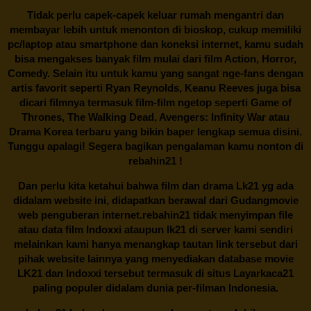
Tidak perlu capek-capek keluar rumah mengantri dan
membayar lebih untuk menonton di bioskop, cukup memiliki
pc/laptop atau smartphone dan koneksi internet, kamu sudah
bisa mengakses banyak film mulai dari film Action, Horror,
Comedy. Selain itu untuk kamu yang sangat nge-fans dengan
artis favorit seperti Ryan Reynolds, Keanu Reeves juga bisa
dicari filmnya termasuk film-film ngetop seperti Game of
Thrones, The Walking Dead, Avengers: Infinity War atau
Drama Korea terbaru yang bikin baper lengkap semua disini.
Tunggu apalagi! Segera bagikan pengalaman kamu nonton di
rebahin21
!
Dan perlu kita ketahui bahwa film dan drama
Lk21
yg ada
didalam website ini, didapatkan berawal dari Gudangmovie
web penguberan internet.
rebahin21
tidak menyimpan file
atau data film Indoxxi ataupun lk21 di server kami sendiri
melainkan kami hanya menangkap tautan link tersebut dari
pihak website lainnya yang menyediakan database movie
LK21
dan Indoxxi tersebut termasuk di situs
Layarkaca21
paling populer didalam dunia per-filman Indonesia.