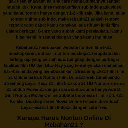
gak usah khawatir, karena cara mengaktifkannya sangat
mudah kok. Kamu bisa mengaktifkan sub Indo pada video
yang kamu tonton hanya dengan 1-2 klik saja. Jika kamu suka
nonton online sub Indo, maka
rebahin21
adalah tempat
terbaik yang dapat kamu gunakan. ada ribuan jenis film
dalam berbagai Genre yang sudah kami persiapkan. Kamu
bisa memilih sesuai dengan yang kamu inginkan
Rebahan21
merupakan website nonton film lk21,
bioskopkeren, indoxxi, nonton bioskop21 terupdate dan
terlengkap yang pernah ada. Lengkap dengan berbagai
kualitas film HD dan BLU-Ray yang tentunya akan menemani
hari-hari anda yang membosankan. Streaming Lk21 Film film
21 Online terbaik Nonton Film Dunia21 web Cinemaindo
Streaming Layar Kaca 21 Film bioskop 21 HD Nonton sinema
21 unduh Movie 21 dengan cara cuma-cuma hanya Ada Di
Sini! Nonton Movie Online Subtitle Indonesia Film HD LK21
Koleksi BioskopKeren Movie Online terbaru download
Layarkaca21 Film Indoxxi dengan cara free.
Kenapa Harus Nonton Online Di
Rebahan21 ?