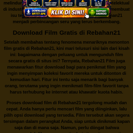
melindungi keberlangsungan bisnis dan kekayaan intelektual
di industri hiburan. Konflik kepentingan inilah yang membuat
isu tentang menonton film secara gratis di
Rebahan21
menjadi perbincangan seru yang terus berkembang.
Download Film Gratis di Rebahan21
Setelah membahas tentang fenomena menariknya menonton
film gratis di
Rebahan21
, kini mari telusuri sisi lain dari kisah
ini: bagaimana dengan peluang untuk mengunduh film
secara gratis di situs ini? Ternyata, Rebahan21 Film juga
menawarkan fitur download bagi para penikmat film yang
ingin menyimpan koleksi favorit mereka untuk ditonton di
kemudian hari. Fitur ini tentu saja menarik bagi banyak
orang, terutama yang ingin menikmati film-film favorit tanpa
harus terhubung ke internet atau khawatir kuota habis.
Proses download film di
Rebahan21
tergolong mudah dan
cepat. Anda hanya perlu mencari film yang diinginkan, lalu
pilih opsi download yang tersedia. Film tersebut akan segera
tersimpan dalam perangkat Anda, siap untuk dinikmati kapan
saja dan di mana saja. Namun, perlu diingat bahwa