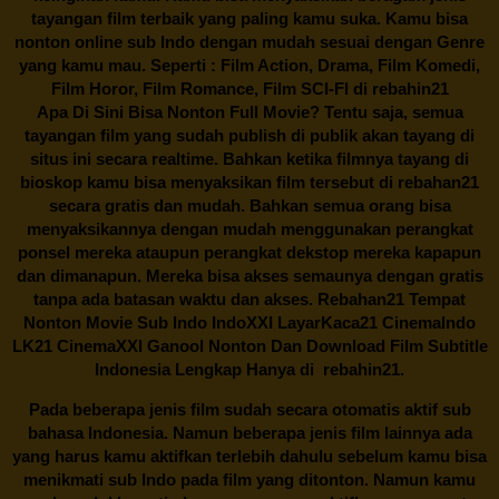
tayangan film terbaik yang paling kamu suka. Kamu bisa
nonton online sub Indo dengan mudah sesuai dengan Genre
yang kamu mau. Seperti : Film Action, Drama, Film Komedi,
Film Horor, Film Romance, Film SCI-FI di
rebahin21
Apa Di Sini Bisa Nonton Full Movie? Tentu saja, semua
tayangan film yang sudah publish di publik akan tayang di
situs ini secara realtime. Bahkan ketika filmnya tayang di
bioskop kamu bisa menyaksikan film tersebut di
rebahan21
secara gratis dan mudah. Bahkan semua orang bisa
menyaksikannya dengan mudah menggunakan perangkat
ponsel mereka ataupun perangkat dekstop mereka kapapun
dan dimanapun. Mereka bisa akses semaunya dengan gratis
tanpa ada batasan waktu dan akses.
Rebahan21
Tempat
Nonton Movie Sub Indo IndoXXI LayarKaca21 CinemaIndo
LK21 CinemaXXI Ganool Nonton Dan Download Film Subtitle
Indonesia Lengkap Hanya di
rebahin21.
Pada beberapa jenis film sudah secara otomatis aktif sub
bahasa Indonesia. Namun beberapa jenis film lainnya ada
yang harus kamu aktifkan terlebih dahulu sebelum kamu bisa
menikmati sub Indo pada film yang ditonton. Namun kamu