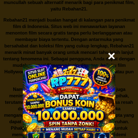
muncullah sebuah alternatif menarik bagi para penikmat film,
yaitu
Rebahan21.
Rebahan21
menjadi bualan hangat di kalangan para penikmat
film di Indonesia. Situs web ini menawarkan layanan
menonton film secara gratis tanpa perlu berlangganan atau
membayar biaya tertentu. Dengan antarmuka yang
bersahabat dan koleksi film yang cukup lengkap,
Rebahan21
menarik minat banyak orang untuk mencari tahu lebih lanjut
tentang fenomena ini. Sebagai pengguna, Anda dapat dengan
mudah mencari film yang ingin ditonton, baik itu film
Hollywood terbaru, drama Korea yang sedang hits, atau pun
produksi film lokal dengan kualitas terbaik.
Namun, seperti halnya cerita manis,
Rebahan21
juga
menimbulkan kontroversi di industri film. Banyak pihak,
terutama produsen film dan pemilik hak cipta, merasa resah
dengan maraknya situs-situs seperti ini. Mereka
menganggapnya sebagai bentuk pelanggaran hak cipta yang
dapat merugikan industri perfilman secara keseluruhan.
Pihak berwenang pun turut terlibat dalam upaya untuk
menutup situs-situs ilegal semacam Rebahan21 demi