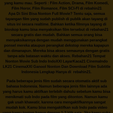
yang kamu mau. Seperti : Film Action, Drama, Film Komedi,
Film Horor, Film Romance, Film SCI-FI di
rebahin21
Apa Di Sini Bisa Nonton Full Movie? Tentu saja, semua
tayangan film yang sudah publish di publik akan tayang di
situs ini secara realtime. Bahkan ketika filmnya tayang di
bioskop kamu bisa menyaksikan film tersebut di
rebahan21
secara gratis dan mudah. Bahkan semua orang bisa
menyaksikannya dengan mudah menggunakan perangkat
ponsel mereka ataupun perangkat dekstop mereka kapapun
dan dimanapun. Mereka bisa akses semaunya dengan gratis
tanpa ada batasan waktu dan akses.
Rebahan21
Tempat
Nonton Movie Sub Indo IndoXXI LayarKaca21 CinemaIndo
LK21 CinemaXXI Ganool Nonton Dan Download Film Subtitle
Indonesia Lengkap Hanya di
rebahin21.
Pada beberapa jenis film sudah secara otomatis aktif sub
bahasa Indonesia. Namun beberapa jenis film lainnya ada
yang harus kamu aktifkan terlebih dahulu sebelum kamu bisa
menikmati sub Indo pada film yang ditonton. Namun kamu
gak usah khawatir, karena cara mengaktifkannya sangat
mudah kok. Kamu bisa mengaktifkan sub Indo pada video
yang kamu tonton hanya dengan 1-2 klik saja. Jika kamu suka