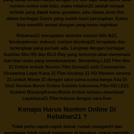
nonton online sub Indo, maka
rebahin21
adalah tempat
terbaik yang dapat kamu gunakan. ada ribuan jenis film
dalam berbagai Genre yang sudah kami persiapkan. Kamu
bisa memilih sesuai dengan yang kamu inginkan
Rebahan21
merupakan website nonton film lk21,
bioskopkeren, indoxxi, nonton bioskop21 terupdate dan
terlengkap yang pernah ada. Lengkap dengan berbagai
kualitas film HD dan BLU-Ray yang tentunya akan menemani
hari-hari anda yang membosankan. Streaming Lk21 Film film
21 Online terbaik Nonton Film Dunia21 web Cinemaindo
Streaming Layar Kaca 21 Film bioskop 21 HD Nonton sinema
21 unduh Movie 21 dengan cara cuma-cuma hanya Ada Di
Sini! Nonton Movie Online Subtitle Indonesia Film HD LK21
Koleksi BioskopKeren Movie Online terbaru download
Layarkaca21 Film Indoxxi dengan cara free.
Kenapa Harus Nonton Online Di
Rebahan21 ?
Tidak perlu capek-capek keluar rumah mengantri dan
membayar lebih untuk menonton di bioskop, cukup memiliki