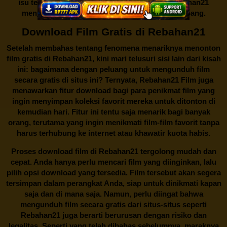
isu tentang menonton film secara gratis di
Rebahan21
menjadi perbincangan seru yang terus berkembang.
Download Film Gratis di Rebahan21
Setelah membahas tentang fenomena menariknya menonton
film gratis di
Rebahan21
, kini mari telusuri sisi lain dari kisah
ini: bagaimana dengan peluang untuk mengunduh film
secara gratis di situs ini? Ternyata, Rebahan21 Film juga
menawarkan fitur download bagi para penikmat film yang
ingin menyimpan koleksi favorit mereka untuk ditonton di
kemudian hari. Fitur ini tentu saja menarik bagi banyak
orang, terutama yang ingin menikmati film-film favorit tanpa
harus terhubung ke internet atau khawatir kuota habis.
Proses download film di
Rebahan21
tergolong mudah dan
cepat. Anda hanya perlu mencari film yang diinginkan, lalu
pilih opsi download yang tersedia. Film tersebut akan segera
tersimpan dalam perangkat Anda, siap untuk dinikmati kapan
saja dan di mana saja. Namun, perlu diingat bahwa
mengunduh film secara gratis dari situs-situs seperti
Rebahan21 juga berarti berurusan dengan risiko dan
legalitas. Seperti yang telah dibahas sebelumnya, maraknya