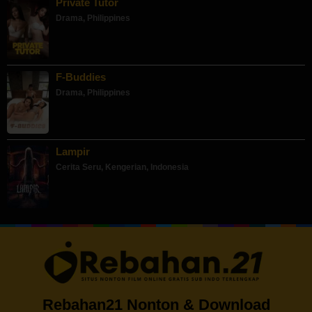
Private Tutor
Drama
,
Philippines
F-Buddies
Drama
,
Philippines
Lampir
Cerita Seru
,
Kengerian
,
Indonesia
Rebahan21 Nonton & Download