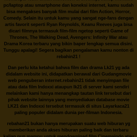
pc/laptop atau smartphone dan koneksi internet, kamu sudah
bisa mengakses banyak film mulai dari film Action, Horror,
Comedy. Selain itu untuk kamu yang sangat nge-fans dengan
artis favorit seperti Ryan Reynolds, Keanu Reeves juga bisa
dicari filmnya termasuk film-film ngetop seperti Game of
Thrones, The Walking Dead, Avengers: Infinity War atau
Drama Korea terbaru yang bikin baper lengkap semua disini.
Tunggu apalagi! Segera bagikan pengalaman kamu nonton di
rebahin21
!
Dan perlu kita ketahui bahwa film dan drama
Lk21
yg ada
didalam website ini, didapatkan berawal dari Gudangmovie
web penguberan internet.
rebahin21
tidak menyimpan file
atau data film Indoxxi ataupun lk21 di server kami sendiri
melainkan kami hanya menangkap tautan link tersebut dari
pihak website lainnya yang menyediakan database movie
LK21
dan Indoxxi tersebut termasuk di situs
Layarkaca21
paling populer didalam dunia per-filman Indonesia.
rebahan21
bukan hanya merupakan suatu web hiburan yg
memberikan anda akses hiburan paling baik dan terbaru
kalian pun mampu untuk mendownload film Cinemaindo atau