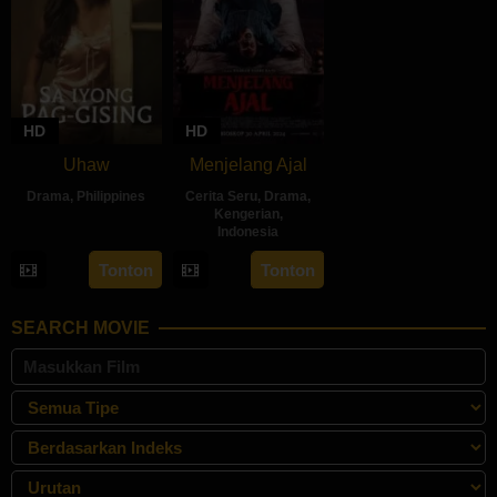
HD
HD
Uhaw
Menjelang Ajal
Drama
,
Philippines
Cerita Seru
,
Drama
,
Kengerian
,
30
Bobby
Indonesia
Aug
Bonifacio
30
Hadrah
Tonton
Tonton
2024
Apr
Daeng
2024
Ratu
SEARCH MOVIE