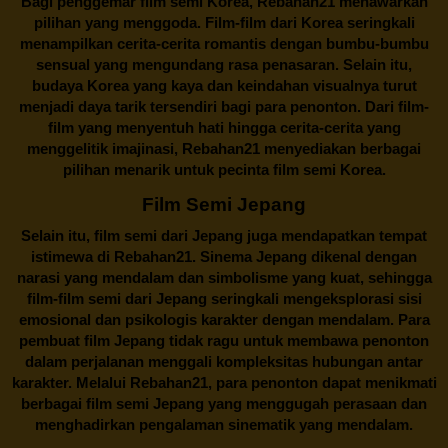
Bagi penggemar film semi Korea,
Rebahan21
menawarkan
pilihan yang menggoda. Film-film dari Korea seringkali
menampilkan cerita-cerita romantis dengan bumbu-bumbu
sensual yang mengundang rasa penasaran. Selain itu,
budaya Korea yang kaya dan keindahan visualnya turut
menjadi daya tarik tersendiri bagi para penonton. Dari film-
film yang menyentuh hati hingga cerita-cerita yang
menggelitik imajinasi,
Rebahan21
menyediakan berbagai
pilihan menarik untuk pecinta film semi Korea.
Film Semi Jepang
Selain itu,
film semi dari Jepang
juga mendapatkan tempat
istimewa di Rebahan21. Sinema Jepang dikenal dengan
narasi yang mendalam dan simbolisme yang kuat, sehingga
film-film semi dari Jepang seringkali mengeksplorasi sisi
emosional dan psikologis karakter dengan mendalam. Para
pembuat film Jepang tidak ragu untuk membawa penonton
dalam perjalanan menggali kompleksitas hubungan antar
karakter. Melalui
Rebahan21
, para penonton dapat menikmati
berbagai
film semi Jepang
yang menggugah perasaan dan
menghadirkan pengalaman sinematik yang mendalam.