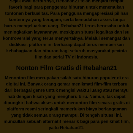
Sejak awal berdirinya,
Rebahan21
telah menjadi tempat
favorit bagi para penggemar hiburan untuk menemukan
tontonan berkualitas. Para pengguna mengapresiasi pilihan
kontennya yang beragam, serta kemudahan akses tanpa
harus mengeluarkan uang.
Rebahan21
terus berusaha untuk
meningkatkan layanannya, meskipun situasi legalitas dan isu
kontroversial yang terus menyertainya. Melalui semangat dan
dedikasi, platform ini berharap dapat terus memberikan
kebahagiaan dan hiburan bagi seluruh masyarakat pecinta
film dan serial TV di Indonesia.
Nonton Film Gratis di Rebahan21
Menonton film merupakan salah satu hiburan populer di era
digital ini. Banyak orang gemar menikmati film-film terbaru
dari berbagai genre untuk mengisi waktu luang atau merayu
hati dengan kisah yang mengharu biru. Namun, tak dapat
dipungkiri bahwa akses untuk menonton film secara gratis di
platform resmi seringkali memerlukan biaya berlangganan
yang tidak semua orang mampu. Di tengah situasi ini,
muncullah sebuah alternatif menarik bagi para penikmat film,
yaitu
Rebahan21.