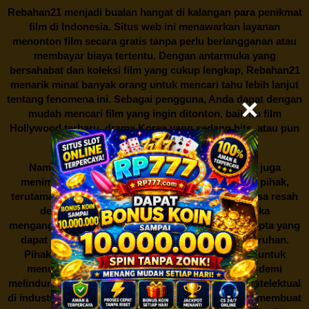
Rebahan21
menjadi bualan hangat di kalangan para penikmat
film di Indonesia. Situs web ini menawarkan layanan
menonton film secara gratis tanpa perlu berlangganan atau
membayar biaya tertentu. Dengan antarmuka yang
bersahabat dan koleksi film yang cukup lengkap,
Rebahan21
menarik minat banyak orang untuk mencari tahu lebih lanjut
tentang fenomena ini. Sebagai pengguna, Anda dapat dengan
mudah mencari film yang ingin ditonton, baik itu film
Hollywood terbaru, drama Korea yang sedang hits, atau pun
produksi film lokal dengan kualitas terbaik.
Namun, seperti halnya cerita manis,
Rebahan21
juga
menimbulkan kontroversi di industri film. Banyak pihak,
terutama produsen film dan pemilik hak cipta, merasa resah
dengan maraknya situs-situs seperti ini. Mereka
menganggapnya sebagai bentuk pelanggaran hak cipta yang
dapat merugikan industri perfilman secara keseluruhan.
Pihak berwenang pun turut terlibat dalam upaya untuk
menutup situs-situs ilegal semacam Rebahan21 demi
melindungi keberlangsungan bisnis dan kekayaan intelektual
di industri hiburan. Konflik kepentingan inilah yang membuat