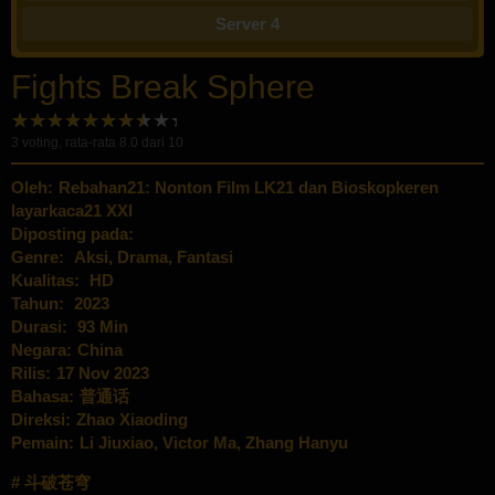
Server 4
Fights Break Sphere
3
voting, rata-rata
8.0
dari 10
Oleh:
Rebahan21: Nonton Film LK21 dan Bioskopkeren
layarkaca21 XXI
Diposting pada:
Genre:
Aksi
,
Drama
,
Fantasi
Kualitas:
HD
Tahun:
2023
Durasi:
93 Min
Negara:
China
Rilis:
17 Nov 2023
Bahasa:
普通话
Direksi:
Zhao Xiaoding
Pemain:
Li Jiuxiao
,
Victor Ma
,
Zhang Hanyu
斗破苍穹