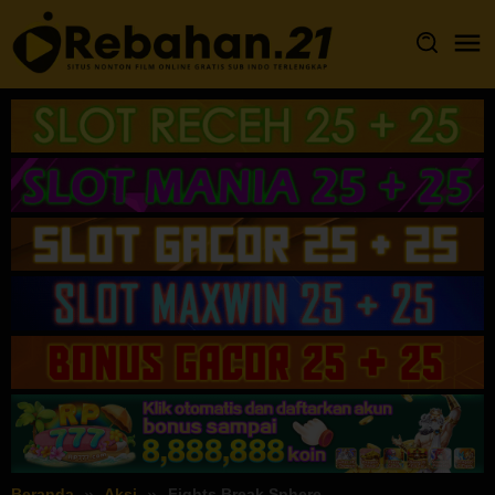
Loncat
ke
konten
Beranda
Aksi
Fights Break Sphere