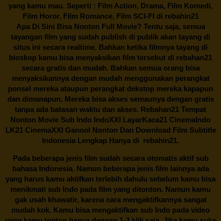
yang kamu mau. Seperti : Film Action, Drama, Film Komedi,
Film Horor, Film Romance, Film SCI-FI di
rebahin21
Apa Di Sini Bisa Nonton Full Movie? Tentu saja, semua
tayangan film yang sudah publish di publik akan tayang di
situs ini secara realtime. Bahkan ketika filmnya tayang di
bioskop kamu bisa menyaksikan film tersebut di
rebahan21
secara gratis dan mudah. Bahkan semua orang bisa
menyaksikannya dengan mudah menggunakan perangkat
ponsel mereka ataupun perangkat dekstop mereka kapapun
dan dimanapun. Mereka bisa akses semaunya dengan gratis
tanpa ada batasan waktu dan akses.
Rebahan21
Tempat
Nonton Movie Sub Indo IndoXXI LayarKaca21 CinemaIndo
LK21 CinemaXXI Ganool Nonton Dan Download Film Subtitle
Indonesia Lengkap Hanya di
rebahin21.
Pada beberapa jenis film sudah secara otomatis aktif sub
bahasa Indonesia. Namun beberapa jenis film lainnya ada
yang harus kamu aktifkan terlebih dahulu sebelum kamu bisa
menikmati sub Indo pada film yang ditonton. Namun kamu
gak usah khawatir, karena cara mengaktifkannya sangat
mudah kok. Kamu bisa mengaktifkan sub Indo pada video
yang kamu tonton hanya dengan 1-2 klik saja. Jika kamu suka