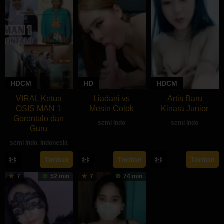
HDCM
HD
HDCM
VIRAL Ketua
Liadani vs
Artis Baru
OSIS MAN 1
Mesin Colok
Kinara Junior
Gorontalo dan
semi indo
semi indo
Guru
semi indo
,
Indonesia
Tonton
Tonton
Tonton
7
52 min
7
74 min