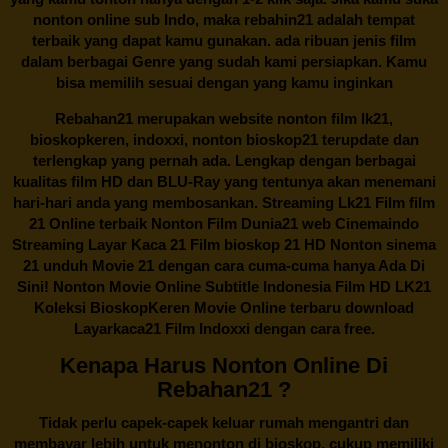
nonton online sub Indo, maka
rebahin21
adalah tempat
terbaik yang dapat kamu gunakan. ada ribuan jenis film
dalam berbagai Genre yang sudah kami persiapkan. Kamu
bisa memilih sesuai dengan yang kamu inginkan
Rebahan21
merupakan website nonton film lk21,
bioskopkeren, indoxxi, nonton bioskop21 terupdate dan
terlengkap yang pernah ada. Lengkap dengan berbagai
kualitas film HD dan BLU-Ray yang tentunya akan menemani
hari-hari anda yang membosankan. Streaming Lk21 Film film
21 Online terbaik Nonton Film Dunia21 web Cinemaindo
Streaming Layar Kaca 21 Film bioskop 21 HD Nonton sinema
21 unduh Movie 21 dengan cara cuma-cuma hanya Ada Di
Sini! Nonton Movie Online Subtitle Indonesia Film HD LK21
Koleksi BioskopKeren Movie Online terbaru download
Layarkaca21 Film Indoxxi dengan cara free.
Kenapa Harus Nonton Online Di
Rebahan21 ?
Tidak perlu capek-capek keluar rumah mengantri dan
membayar lebih untuk menonton di bioskop, cukup memiliki