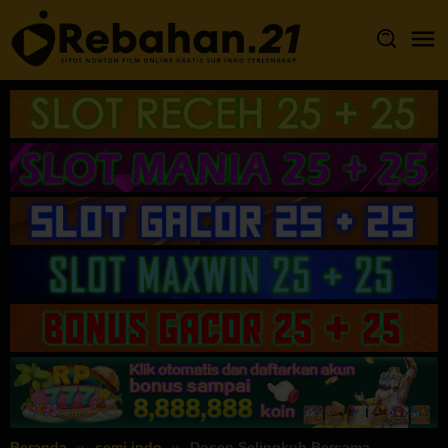
Loncat
ke
konten
Beranda
semi indo
Dosen Selingkuh Bersama