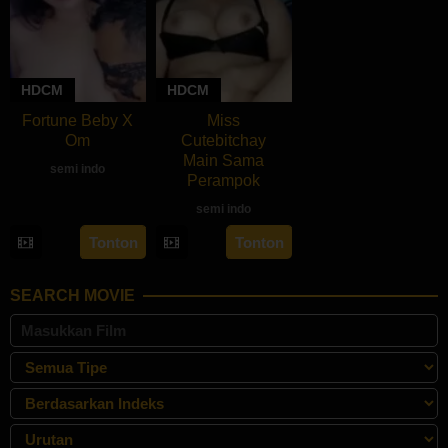
HDCM
HDCM
Fortune Beby X
Miss
Om
Cutebitchay
Main Sama
semi indo
Perampok
semi indo
Tonton
Tonton
SEARCH MOVIE