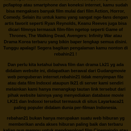
pc/laptop atau smartphone dan koneksi internet, kamu sudah
bisa mengakses banyak film mulai dari film Action, Horror,
Comedy. Selain itu untuk kamu yang sangat nge-fans dengan
artis favorit seperti Ryan Reynolds, Keanu Reeves juga bisa
dicari filmnya termasuk film-film ngetop seperti Game of
Thrones, The Walking Dead, Avengers: Infinity War atau
Drama Korea terbaru yang bikin baper lengkap semua disini.
Tunggu apalagi! Segera bagikan pengalaman kamu nonton di
rebahin21
!
Dan perlu kita ketahui bahwa film dan drama
Lk21
yg ada
didalam website ini, didapatkan berawal dari Gudangmovie
web penguberan internet.
rebahin21
tidak menyimpan file
atau data film Indoxxi ataupun lk21 di server kami sendiri
melainkan kami hanya menangkap tautan link tersebut dari
pihak website lainnya yang menyediakan database movie
LK21
dan Indoxxi tersebut termasuk di situs
Layarkaca21
paling populer didalam dunia per-filman Indonesia.
rebahan21
bukan hanya merupakan suatu web hiburan yg
memberikan anda akses hiburan paling baik dan terbaru
kalian pun mampu untuk mendownload film Cinemaindo atau