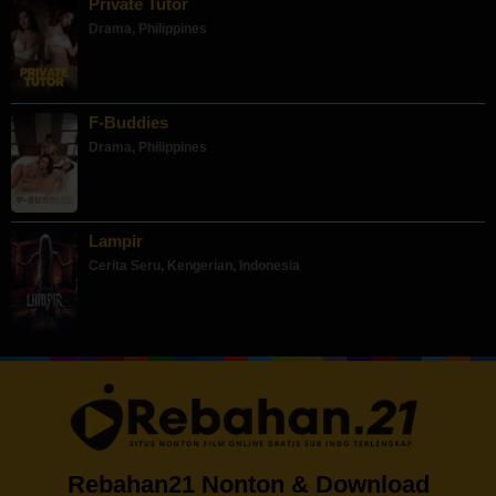
Private Tutor
Drama
,
Philippines
F-Buddies
Drama
,
Philippines
Lampir
Cerita Seru
,
Kengerian
,
Indonesia
Rebahan21 Nonton & Download