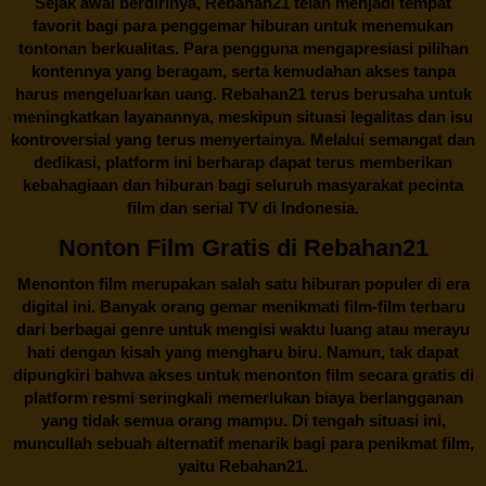
Sejak awal berdirinya,
Rebahan21
telah menjadi tempat
favorit bagi para penggemar hiburan untuk menemukan
tontonan berkualitas. Para pengguna mengapresiasi pilihan
kontennya yang beragam, serta kemudahan akses tanpa
harus mengeluarkan uang.
Rebahan21
terus berusaha untuk
meningkatkan layanannya, meskipun situasi legalitas dan isu
kontroversial yang terus menyertainya. Melalui semangat dan
dedikasi, platform ini berharap dapat terus memberikan
kebahagiaan dan hiburan bagi seluruh masyarakat pecinta
film dan serial TV di Indonesia.
Nonton Film Gratis di Rebahan21
Menonton film merupakan salah satu hiburan populer di era
digital ini. Banyak orang gemar menikmati film-film terbaru
dari berbagai genre untuk mengisi waktu luang atau merayu
hati dengan kisah yang mengharu biru. Namun, tak dapat
dipungkiri bahwa akses untuk menonton film secara gratis di
platform resmi seringkali memerlukan biaya berlangganan
yang tidak semua orang mampu. Di tengah situasi ini,
muncullah sebuah alternatif menarik bagi para penikmat film,
yaitu
Rebahan21.