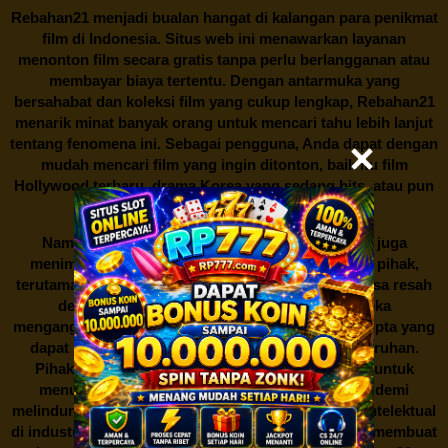
Rebahan21
menjadi bualan hangat di kalangan para penikmat
film di Indonesia. Situs web ini menawarkan layanan
menonton film secara gratis tanpa perlu berlangganan atau
membayar biaya tertentu. Dengan antarmuka yang
bersahabat dan koleksi film yang cukup lengkap,
Rebahan21
menarik minat banyak orang untuk mencari tahu lebih lanjut
tentang fenomena ini. Sebagai pengguna, Anda dapat dengan
mudah mencari film yang ingin ditonton, baik itu film
Hollywood terbaru, drama Korea yang sedang hits, atau pun
produksi film lokal dengan kualitas terbaik.
Namun, seperti halnya cerita manis,
Rebahan21
juga
menimbulkan kontroversi di industri film. Banyak pihak,
terutama produsen film dan pemilik hak cipta, merasa resah
dengan maraknya situs-situs seperti ini. Mereka
menganggapnya sebagai bentuk pelanggaran hak cipta yang
dapat merugikan industri perfilman secara keseluruhan.
Pihak berwenang pun turut terlibat dalam upaya untuk
menutup situs-situs ilegal semacam Rebahan21 demi
melindungi keberlangsungan bisnis dan kekayaan intelektual
di industri hiburan. Konflik kepentingan inilah yang membuat