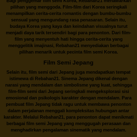
Bagi penggemar film semi Korea,
Rebahan21
menawarkan
pilihan yang menggoda. Film-film dari Korea seringkali
menampilkan cerita-cerita romantis dengan bumbu-bumbu
sensual yang mengundang rasa penasaran. Selain itu,
budaya Korea yang kaya dan keindahan visualnya turut
menjadi daya tarik tersendiri bagi para penonton. Dari film-
film yang menyentuh hati hingga cerita-cerita yang
menggelitik imajinasi,
Rebahan21
menyediakan berbagai
pilihan menarik untuk pecinta film semi Korea.
Film Semi Jepang
Selain itu,
film semi dari Jepang
juga mendapatkan tempat
istimewa di Rebahan21. Sinema Jepang dikenal dengan
narasi yang mendalam dan simbolisme yang kuat, sehingga
film-film semi dari Jepang seringkali mengeksplorasi sisi
emosional dan psikologis karakter dengan mendalam. Para
pembuat film Jepang tidak ragu untuk membawa penonton
dalam perjalanan menggali kompleksitas hubungan antar
karakter. Melalui
Rebahan21
, para penonton dapat menikmati
berbagai
film semi Jepang
yang menggugah perasaan dan
menghadirkan pengalaman sinematik yang mendalam.