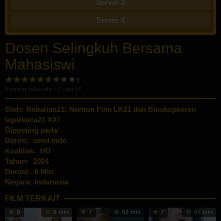
Server 3
Server 4
Dosen Selingkuh Bersama
Mahasiswi
8
voting, rata-rata
7.0
dari 10
Oleh:
Rebahan21: Nonton Film LK21 dan Bioskopkeren
layarkaca21 XXI
Diposting pada:
Genre:
semi indo
Kualitas:
HD
Tahun:
2024
Durasi:
6 Min
Negara:
Indonesia
FILM TERKAIT
9
6 min
7
53 min
7
47 min