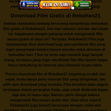
isu tentang menonton film secara gratis di
Rebahan21
menjadi perbincangan seru yang terus berkembang.
Download Film Gratis di Rebahan21
Setelah membahas tentang fenomena menariknya menonton
film gratis di
Rebahan21
, kini mari telusuri sisi lain dari kisah
ini: bagaimana dengan peluang untuk mengunduh film
secara gratis di situs ini? Ternyata, Rebahan21 Film juga
menawarkan fitur download bagi para penikmat film yang
ingin menyimpan koleksi favorit mereka untuk ditonton di
kemudian hari. Fitur ini tentu saja menarik bagi banyak
orang, terutama yang ingin menikmati film-film favorit tanpa
harus terhubung ke internet atau khawatir kuota habis.
Proses download film di
Rebahan21
tergolong mudah dan
cepat. Anda hanya perlu mencari film yang diinginkan, lalu
pilih opsi download yang tersedia. Film tersebut akan segera
tersimpan dalam perangkat Anda, siap untuk dinikmati kapan
saja dan di mana saja. Namun, perlu diingat bahwa
mengunduh film secara gratis dari situs-situs seperti
Rebahan21 juga berarti berurusan dengan risiko dan
legalitas. Seperti yang telah dibahas sebelumnya, maraknya