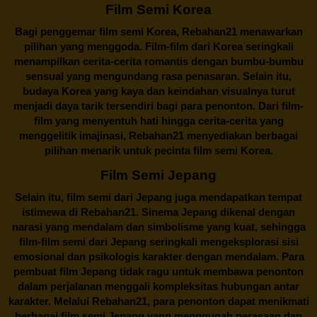
Film Semi Korea
Bagi penggemar film semi Korea,
Rebahan21
menawarkan
pilihan yang menggoda. Film-film dari Korea seringkali
menampilkan cerita-cerita romantis dengan bumbu-bumbu
sensual yang mengundang rasa penasaran. Selain itu,
budaya Korea yang kaya dan keindahan visualnya turut
menjadi daya tarik tersendiri bagi para penonton. Dari film-
film yang menyentuh hati hingga cerita-cerita yang
menggelitik imajinasi,
Rebahan21
menyediakan berbagai
pilihan menarik untuk pecinta film semi Korea.
Film Semi Jepang
Selain itu,
film semi dari Jepang
juga mendapatkan tempat
istimewa di Rebahan21. Sinema Jepang dikenal dengan
narasi yang mendalam dan simbolisme yang kuat, sehingga
film-film semi dari Jepang seringkali mengeksplorasi sisi
emosional dan psikologis karakter dengan mendalam. Para
pembuat film Jepang tidak ragu untuk membawa penonton
dalam perjalanan menggali kompleksitas hubungan antar
karakter. Melalui
Rebahan21
, para penonton dapat menikmati
berbagai
film semi Jepang
yang menggugah perasaan dan