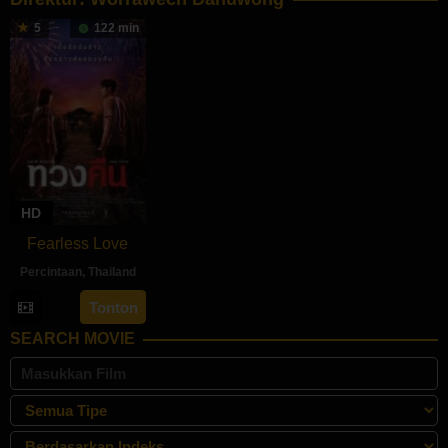
5
122 min
HD
Fearless Love
Percintaan
,
Thailand
13
Worrawech
Tonton
Jul
Danuwong
SEARCH MOVIE
2022