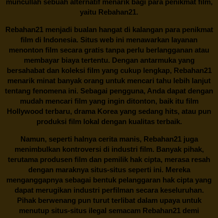
muncullah sebuah alternatif menarik bagi para penikmat film,
yaitu
Rebahan21.
Rebahan21
menjadi bualan hangat di kalangan para penikmat
film di Indonesia. Situs web ini menawarkan layanan
menonton film secara gratis tanpa perlu berlangganan atau
membayar biaya tertentu. Dengan antarmuka yang
bersahabat dan koleksi film yang cukup lengkap,
Rebahan21
menarik minat banyak orang untuk mencari tahu lebih lanjut
tentang fenomena ini. Sebagai pengguna, Anda dapat dengan
mudah mencari film yang ingin ditonton, baik itu film
Hollywood terbaru, drama Korea yang sedang hits, atau pun
produksi film lokal dengan kualitas terbaik.
Namun, seperti halnya cerita manis,
Rebahan21
juga
menimbulkan kontroversi di industri film. Banyak pihak,
terutama produsen film dan pemilik hak cipta, merasa resah
dengan maraknya situs-situs seperti ini. Mereka
menganggapnya sebagai bentuk pelanggaran hak cipta yang
dapat merugikan industri perfilman secara keseluruhan.
Pihak berwenang pun turut terlibat dalam upaya untuk
menutup situs-situs ilegal semacam Rebahan21 demi