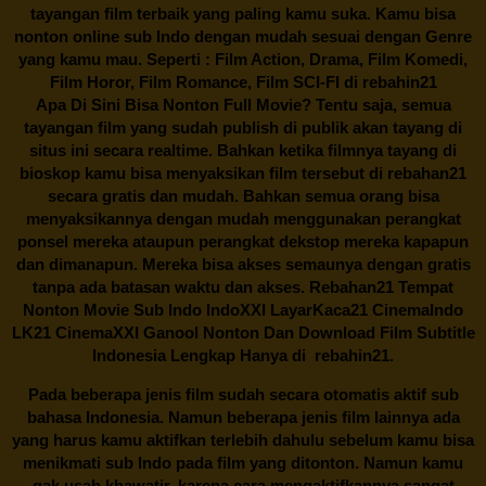
tayangan film terbaik yang paling kamu suka. Kamu bisa
nonton online sub Indo dengan mudah sesuai dengan Genre
yang kamu mau. Seperti : Film Action, Drama, Film Komedi,
Film Horor, Film Romance, Film SCI-FI di
rebahin21
Apa Di Sini Bisa Nonton Full Movie? Tentu saja, semua
tayangan film yang sudah publish di publik akan tayang di
situs ini secara realtime. Bahkan ketika filmnya tayang di
bioskop kamu bisa menyaksikan film tersebut di
rebahan21
secara gratis dan mudah. Bahkan semua orang bisa
menyaksikannya dengan mudah menggunakan perangkat
ponsel mereka ataupun perangkat dekstop mereka kapapun
dan dimanapun. Mereka bisa akses semaunya dengan gratis
tanpa ada batasan waktu dan akses.
Rebahan21
Tempat
Nonton Movie Sub Indo IndoXXI LayarKaca21 CinemaIndo
LK21 CinemaXXI Ganool Nonton Dan Download Film Subtitle
Indonesia Lengkap Hanya di
rebahin21.
Pada beberapa jenis film sudah secara otomatis aktif sub
bahasa Indonesia. Namun beberapa jenis film lainnya ada
yang harus kamu aktifkan terlebih dahulu sebelum kamu bisa
menikmati sub Indo pada film yang ditonton. Namun kamu
gak usah khawatir, karena cara mengaktifkannya sangat