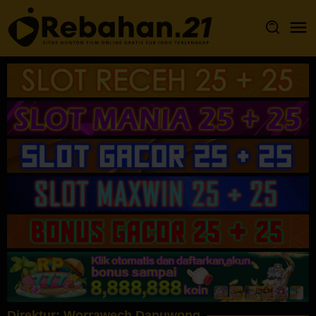
Loncat
ke
konten
Direktur:
Worrawech Danuwong