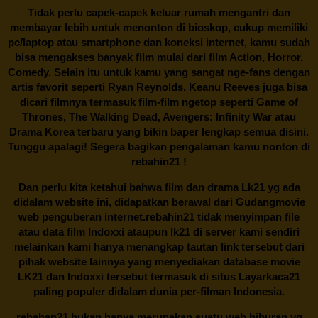
Tidak perlu capek-capek keluar rumah mengantri dan
membayar lebih untuk menonton di bioskop, cukup memiliki
pc/laptop atau smartphone dan koneksi internet, kamu sudah
bisa mengakses banyak film mulai dari film Action, Horror,
Comedy. Selain itu untuk kamu yang sangat nge-fans dengan
artis favorit seperti Ryan Reynolds, Keanu Reeves juga bisa
dicari filmnya termasuk film-film ngetop seperti Game of
Thrones, The Walking Dead, Avengers: Infinity War atau
Drama Korea terbaru yang bikin baper lengkap semua disini.
Tunggu apalagi! Segera bagikan pengalaman kamu nonton di
rebahin21
!
Dan perlu kita ketahui bahwa film dan drama
Lk21
yg ada
didalam website ini, didapatkan berawal dari Gudangmovie
web penguberan internet.
rebahin21
tidak menyimpan file
atau data film Indoxxi ataupun lk21 di server kami sendiri
melainkan kami hanya menangkap tautan link tersebut dari
pihak website lainnya yang menyediakan database movie
LK21
dan Indoxxi tersebut termasuk di situs
Layarkaca21
paling populer didalam dunia per-filman Indonesia.
rebahan21
bukan hanya merupakan suatu web hiburan yg