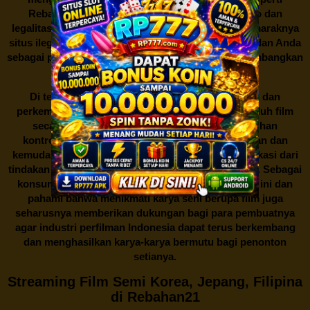
Rebahan21 juga berarti berurusan dengan risiko dan
legalitas. Seperti yang telah dibahas sebelumnya, maraknya
situs ilegal semacam ini menimbulkan kontroversi, dan Anda
sebagai pengguna juga perlu bijak dalam mempertimbangkan
akibat dari tindakan tersebut.
Di tengah dinamika persaingan industri hiburan dan
perkembangan teknologi, menonton dan mengunduh film
secara gratis di
Rebahan21
menjadi sebuah pilihan
kontroversial. Meskipun menawarkan kenyamanan dan
kemudahan akses, kita juga harus memahami implikasi dari
tindakan ini terhadap para pelaku industri perfilman. Sebagai
konsumen, bijaklah dalam menggunakan platform ini dan
pahami bahwa menikmati karya seni berupa film juga
seharusnya memberikan dukungan bagi para pembuatnya
agar industri perfilman Indonesia dapat terus berkembang
dan menghasilkan karya-karya bermutu bagi penonton
setianya.
Streaming Film Semi Korea, Jepang, Filipina
di Rebahan21