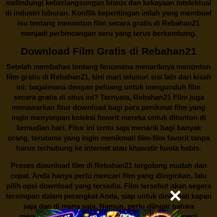
melindungi keberlangsungan bisnis dan kekayaan intelektual
di industri hiburan. Konflik kepentingan inilah yang membuat
isu tentang menonton film secara gratis di
Rebahan21
menjadi perbincangan seru yang terus berkembang.
Download Film Gratis di Rebahan21
Setelah membahas tentang fenomena menariknya menonton
film gratis di
Rebahan21
, kini mari telusuri sisi lain dari kisah
ini: bagaimana dengan peluang untuk mengunduh film
secara gratis di situs ini? Ternyata, Rebahan21 Film juga
menawarkan fitur download bagi para penikmat film yang
ingin menyimpan koleksi favorit mereka untuk ditonton di
kemudian hari. Fitur ini tentu saja menarik bagi banyak
orang, terutama yang ingin menikmati film-film favorit tanpa
harus terhubung ke internet atau khawatir kuota habis.
Proses download film di
Rebahan21
tergolong mudah dan
cepat. Anda hanya perlu mencari film yang diinginkan, lalu
pilih opsi download yang tersedia. Film tersebut akan segera
tersimpan dalam perangkat Anda, siap untuk dinikmati kapan
saja dan di mana saja. Namun, perlu diingat bahwa
mengunduh film secara gratis dari situs-situs seperti