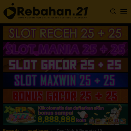
Loncat
ke
konten
Beranda
semi barat
Day With A Pornstar 10