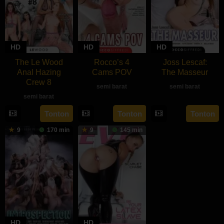
HD
HD
HD
The Le Wood
Rocco’s 4
Joss Lescaf:
Anal Hazing
Cams POV
The Masseur
Crew 8
semi barat
semi barat
semi barat
rebahan21
Tonton
Tonton
Tonton
9
170 min
9
145 min
HD
HD