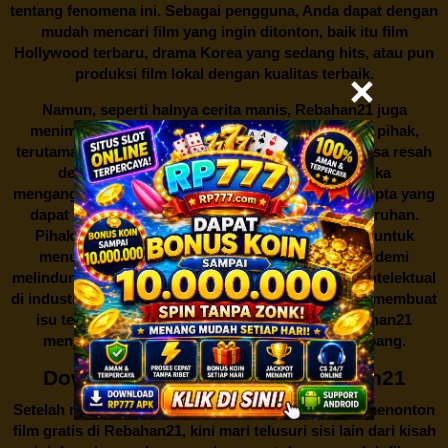
tentang fenomena ini. Sebagai pengguna, Anda dapat dengan
mudah mencari film yang ingin ditonton, baik itu film
Hollywood terbaru, drama Korea yang sedang hits, atau pun
produksi film lokal dengan kualitas terbaik.
Namun, seperti halnya cerita manis,
Rebahan21
juga
menimbulkan kontroversi di industri film. Banyak pihak,
terutama produsen film dan pemilik hak cipta, merasa resah
dengan maraknya situs-situs seperti ini. Mereka
menganggapnya sebagai bentuk pelanggaran hak cipta yang
dapat merugikan industri perfilman secara keseluruhan.
Pihak berwenang pun turut terlibat dalam upaya untuk
menutup situs-situs ilegal semacam Rebahan21 demi
melindungi keberlangsungan bisnis dan kekayaan intelektual
di industri hiburan. Konflik kepentingan inilah yang membuat
isu tentang menonton film secara gratis di
Rebahan21
menjadi perbincangan seru yang terus berkembang.
Download Film Gratis di Rebahan21
Setelah membahas tentang fenomena menariknya menonton
film gratis di
Rebahan21
, kini mari telusuri sisi lain dari kisah