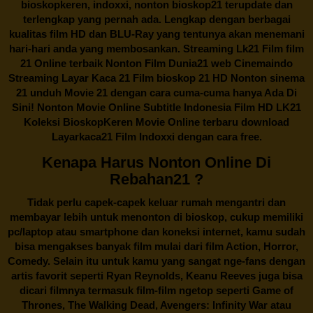
bioskopkeren, indoxxi, nonton bioskop21 terupdate dan
terlengkap yang pernah ada. Lengkap dengan berbagai
kualitas film HD dan BLU-Ray yang tentunya akan menemani
hari-hari anda yang membosankan. Streaming Lk21 Film film
21 Online terbaik Nonton Film Dunia21 web Cinemaindo
Streaming Layar Kaca 21 Film bioskop 21 HD Nonton sinema
21 unduh Movie 21 dengan cara cuma-cuma hanya Ada Di
Sini! Nonton Movie Online Subtitle Indonesia Film HD LK21
Koleksi BioskopKeren Movie Online terbaru download
Layarkaca21 Film Indoxxi dengan cara free.
Kenapa Harus Nonton Online Di
Rebahan21 ?
Tidak perlu capek-capek keluar rumah mengantri dan
membayar lebih untuk menonton di bioskop, cukup memiliki
pc/laptop atau smartphone dan koneksi internet, kamu sudah
bisa mengakses banyak film mulai dari film Action, Horror,
Comedy. Selain itu untuk kamu yang sangat nge-fans dengan
artis favorit seperti Ryan Reynolds, Keanu Reeves juga bisa
dicari filmnya termasuk film-film ngetop seperti Game of
Thrones, The Walking Dead, Avengers: Infinity War atau