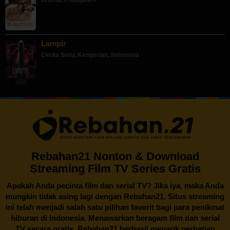
Lampir
Cerita Seru
,
Kengerian
,
Indonesia
Rebahan21 Nonton & Download
Streaming Film TV Series Gratis
Apakah Anda pecinta film dan serial TV? Jika iya, maka Anda
mungkin tidak asing lagi dengan
Rebahan21
. Situs streaming
ini telah menjadi salah satu pilihan favorit bagi para penikmat
hiburan di Indonesia. Menawarkan beragam film dan serial
TV secara gratis,
Rebahan21
berhasil menarik perhatian