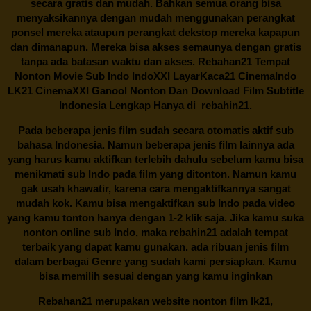
secara gratis dan mudah. Bahkan semua orang bisa
menyaksikannya dengan mudah menggunakan perangkat
ponsel mereka ataupun perangkat dekstop mereka kapapun
dan dimanapun. Mereka bisa akses semaunya dengan gratis
tanpa ada batasan waktu dan akses.
Rebahan21
Tempat
Nonton Movie Sub Indo IndoXXI LayarKaca21 CinemaIndo
LK21 CinemaXXI Ganool Nonton Dan Download Film Subtitle
Indonesia Lengkap Hanya di
rebahin21.
Pada beberapa jenis film sudah secara otomatis aktif sub
bahasa Indonesia. Namun beberapa jenis film lainnya ada
yang harus kamu aktifkan terlebih dahulu sebelum kamu bisa
menikmati sub Indo pada film yang ditonton. Namun kamu
gak usah khawatir, karena cara mengaktifkannya sangat
mudah kok. Kamu bisa mengaktifkan sub Indo pada video
yang kamu tonton hanya dengan 1-2 klik saja. Jika kamu suka
nonton online sub Indo, maka
rebahin21
adalah tempat
terbaik yang dapat kamu gunakan. ada ribuan jenis film
dalam berbagai Genre yang sudah kami persiapkan. Kamu
bisa memilih sesuai dengan yang kamu inginkan
Rebahan21
merupakan website nonton film lk21,