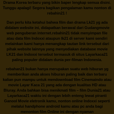
Drama Korea terbaru yang bikin baper lengkap semua disini.
Tunggu apalagi! Segera bagikan pengalaman kamu nonton di
rebahin21
!
Dan perlu kita ketahui bahwa film dan drama
Lk21
yg ada
didalam website ini, didapatkan berawal dari Gudangmovie
web penguberan internet.
rebahin21
tidak menyimpan file
atau data film Indoxxi ataupun lk21 di server kami sendiri
melainkan kami hanya menangkap tautan link tersebut dari
pihak website lainnya yang menyediakan database movie
LK21
dan Indoxxi tersebut termasuk di situs
Layarkaca21
paling populer didalam dunia per-filman Indonesia.
rebahan21
bukan hanya merupakan suatu web hiburan yg
memberikan anda akses hiburan paling baik dan terbaru
kalian pun mampu untuk mendownload film Cinemaindo atau
movie Layar Kaca 21 yang ada dengan kualitas HD atau
Bluray. Anda bahkan bisa menikmati film – film
Dunia21
atau
Layarkaca21 waktu ini dengan lebih enteng lewat piranti
Ganool Movie eletronik kamu, nonton online Indoxxi seperti
melalui handphone android kamu atau pc anda bagi
menonton film Online ini dengan nyaman