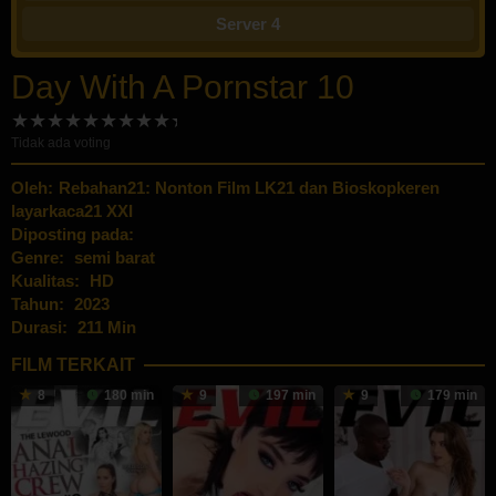
Server 4
Day With A Pornstar 10
Tidak ada voting
Oleh:
Rebahan21: Nonton Film LK21 dan Bioskopkeren
layarkaca21 XXI
Diposting pada:
Genre:
semi barat
Kualitas:
HD
Tahun:
2023
Durasi:
211 Min
FILM TERKAIT
8
180 min
9
197 min
9
179 min