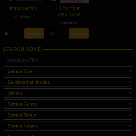
Introspection
I’ll Be Your
Latex Slave
semi barat
semi barat
rebahan21
Tonton
Tonton
SEARCH MOVIE