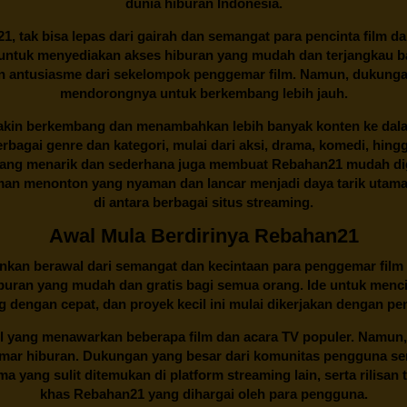
dunia hiburan Indonesia.
21
, tak bisa lepas dari gairah dan semangat para pencinta film d
an untuk menyediakan akses hiburan yang mudah dan terjangkau
an antusiasme dari sekelompok penggemar film. Namun, dukunga
mendorongnya untuk berkembang lebih jauh.
kin berkembang dan menambahkan lebih banyak konten ke dalam k
 Berbagai genre dan kategori, mulai dari aksi, drama, komedi, hi
yang menarik dan sederhana juga membuat
Rebahan21
mudah dig
n menonton yang nyaman dan lancar menjadi daya tarik utama p
di antara berbagai situs streaming.
Awal Mula Berdirinya Rebahan21
lainkan berawal dari semangat dan kecintaan para penggemar film
buran yang mudah dan gratis bagi semua orang. Ide untuk menci
 dengan cepat, dan proyek kecil ini mulai dikerjakan dengan p
il yang menawarkan beberapa film dan acara TV populer. Namun, 
emar hiburan. Dukungan yang besar dari komunitas pengguna s
 yang sulit ditemukan di platform streaming lain, serta rilisan t
khas
Rebahan21
yang dihargai oleh para pengguna.