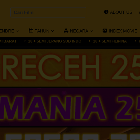
ABOUT US
ENDRE
TAHUN
NEGARA
INDEX MOVIE
MI BARAT
18 + SEMI JEPANG SUB INDO
18 + SEMI FILIPINA