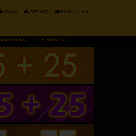
DMCA
SITEMAP
PASANG IKLAN
FILM AMERIKA
FILM INDONESIA