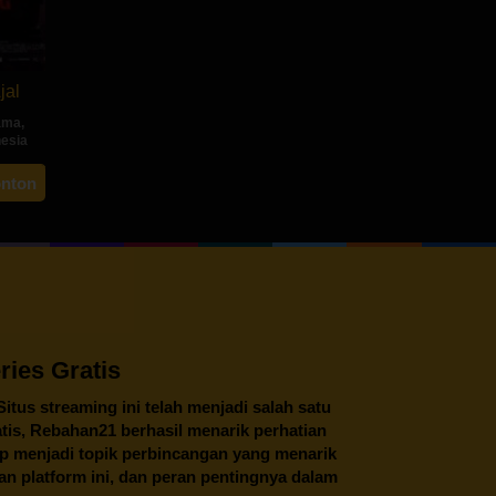
jal
ama
,
nesia
ah
onton
ng
ies Gratis
 Situs streaming ini telah menjadi salah satu
tis,
Rebahan21
berhasil menarik perhatian
tap menjadi topik perbincangan yang menarik
an platform ini, dan peran pentingnya dalam