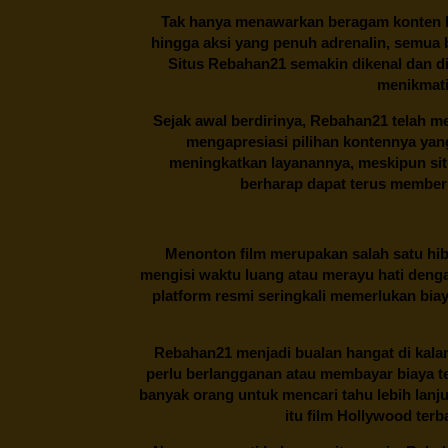
Tak hanya menawarkan beragam konten hi
hingga aksi yang penuh adrenalin, semua
Situs
Rebahan21
semakin dikenal dan di
menikmati
Sejak awal berdirinya,
Rebahan21
telah me
mengapresiasi pilihan kontennya ya
meningkatkan layanannya, meskipun situa
berharap dapat terus memberi
Menonton film merupakan salah satu hibu
mengisi waktu luang atau merayu hati denga
platform resmi seringkali memerlukan bia
Rebahan21
menjadi bualan hangat di kalan
perlu berlangganan atau membayar biaya t
banyak orang untuk mencari tahu lebih lanj
itu film Hollywood terb