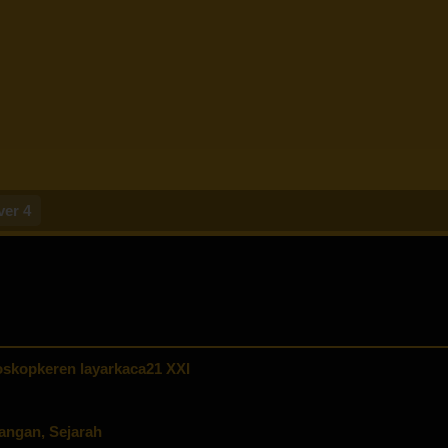
ver 4
skopkeren layarkaca21 XXI
langan
,
Sejarah