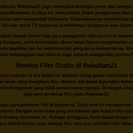
buran, Rebahan21 juga merangkul berbagai genre dan kategori 
 bisa ditemukan di situs ini. Kemudahan dalam penggunaan dan
cintai oleh masyarakat Indonesia. Keberadaannya memberikan al
 film dan serial TV tanpa harus membayar langganan atau biaya
njadi tempat favorit bagi para penggemar hiburan untuk menem
ng beragam, serta kemudahan akses tanpa harus mengeluarkan u
si legalitas dan isu kontroversial yang terus menyertainya. Mel
kan kebahagiaan dan hiburan bagi seluruh masyarakat pecinta fil
Nonton Film Gratis di Rebahan21
ran populer di era digital ini. Banyak orang gemar menikmati fil
n kisah yang mengharu biru. Namun, tak dapat dipungkiri bahwa
ya berlangganan yang tidak semua orang mampu. Di tengah situasi
bagi para penikmat film, yaitu
Rebahan21.
gan para penikmat film di Indonesia. Situs web ini menawarkan 
ertentu. Dengan antarmuka yang bersahabat dan koleksi film ya
ut tentang fenomena ini. Sebagai pengguna, Anda dapat dengan m
aru, drama Korea yang sedang hits, atau pun produksi film lokal 