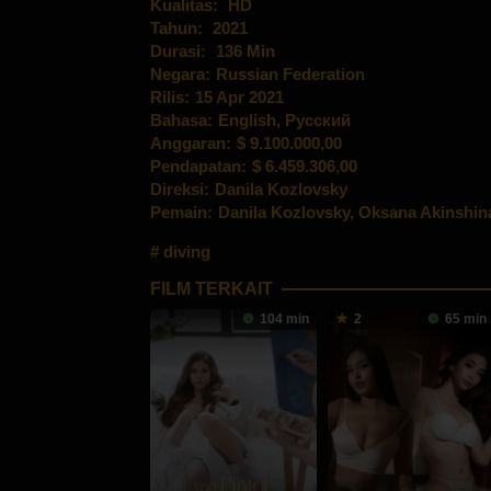
Kualitas:
HD
Tahun:
2021
Durasi:
136 Min
Negara:
Russian Federation
Rilis:
15 Apr 2021
Bahasa:
English, Pусский
Anggaran:
$ 9.100.000,00
Pendapatan:
$ 6.459.306,00
Direksi:
Danila Kozlovsky
Pemain:
Danila Kozlovsky
,
Oksana Akinshin
diving
FILM TERKAIT
104 min
2
65 min