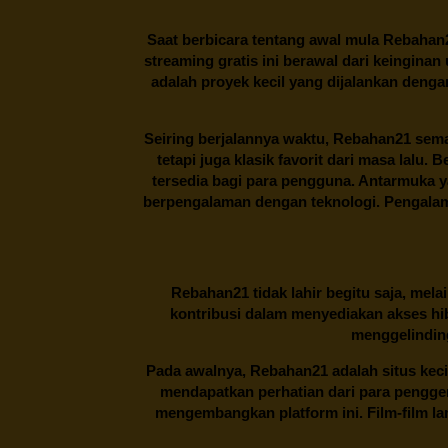
Saat berbicara tentang awal mula
Rebahan
streaming gratis ini berawal dari keingin
adalah proyek kecil yang dijalankan deng
Seiring berjalannya waktu,
Rebahan21
sema
tetapi juga klasik favorit dari masa lalu.
tersedia bagi para pengguna. Antarmuka 
berpengalaman dengan teknologi. Pengalama
Rebahan21
tidak lahir begitu saja, me
kontribusi dalam menyediakan akses hi
menggelinding
Pada awalnya,
Rebahan21
adalah situs kec
mendapatkan perhatian dari para pengg
mengembangkan platform ini. Film-film lama