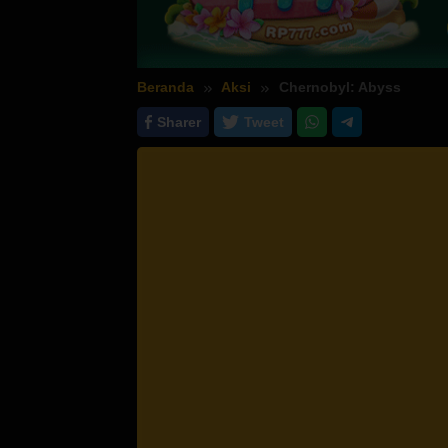
Beranda
Aksi
Chernobyl: Abyss
Sharer
Tweet