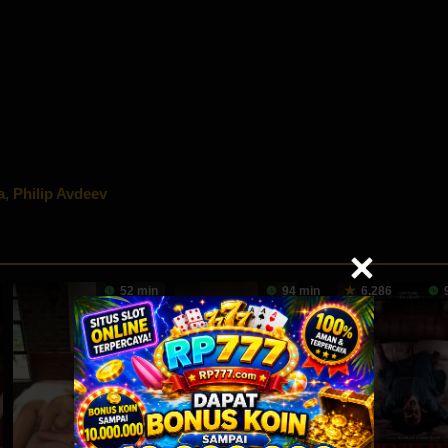
a
,
Philip Avdeev
52 min
94 min
6.286
9