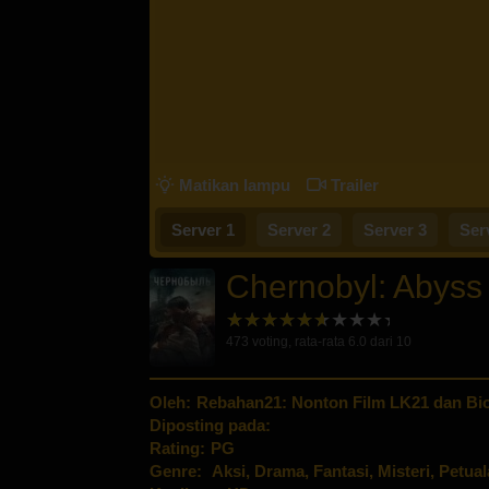
Matikan lampu
Trailer
Server 1
Server 2
Server 3
Ser
Chernobyl: Abyss
473
voting, rata-rata
6.0
dari 10
Oleh:
Rebahan21: Nonton Film LK21 dan Bio
Diposting pada:
Rating:
PG
Genre:
Aksi
,
Drama
,
Fantasi
,
Misteri
,
Petua