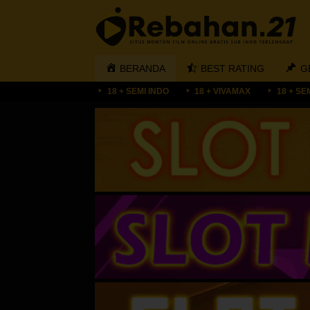
Loncat
ke
konten
BERANDA
BEST RATING
G
18 + SEMI INDO
18 + VIVAMAX
18 + SE