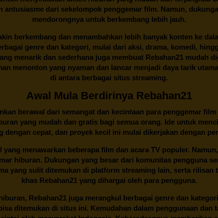
an antusiasme dari sekelompok penggemar film. Namun, dukunga
mendorongnya untuk berkembang lebih jauh.
kin berkembang dan menambahkan lebih banyak konten ke dalam k
 Berbagai genre dan kategori, mulai dari aksi, drama, komedi, hi
yang menarik dan sederhana juga membuat
Rebahan21
mudah dig
n menonton yang nyaman dan lancar menjadi daya tarik utama p
di antara berbagai situs streaming.
Awal Mula Berdirinya Rebahan21
lainkan berawal dari semangat dan kecintaan para penggemar film
buran yang mudah dan gratis bagi semua orang. Ide untuk menci
 dengan cepat, dan proyek kecil ini mulai dikerjakan dengan p
il yang menawarkan beberapa film dan acara TV populer. Namun, 
emar hiburan. Dukungan yang besar dari komunitas pengguna s
 yang sulit ditemukan di platform streaming lain, serta rilisan t
khas
Rebahan21
yang dihargai oleh para pengguna.
buran, Rebahan21 juga merangkul berbagai genre dan kategori 
 bisa ditemukan di situs ini. Kemudahan dalam penggunaan dan