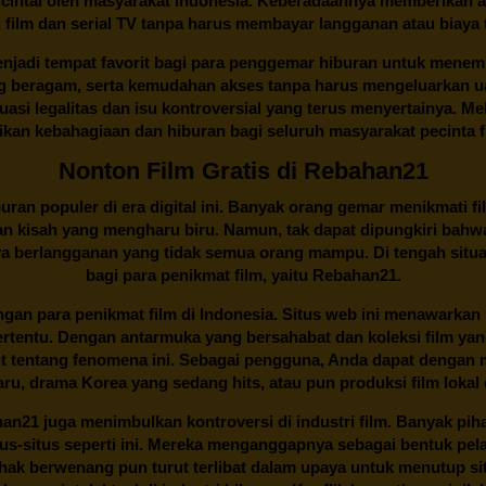
cintai oleh masyarakat Indonesia. Keberadaannya memberikan al
 film dan serial TV tanpa harus membayar langganan atau biaya
njadi tempat favorit bagi para penggemar hiburan untuk menem
ng beragam, serta kemudahan akses tanpa harus mengeluarkan u
si legalitas dan isu kontroversial yang terus menyertainya. Mel
kan kebahagiaan dan hiburan bagi seluruh masyarakat pecinta fil
Nonton Film Gratis di Rebahan21
ran populer di era digital ini. Banyak orang gemar menikmati fil
n kisah yang mengharu biru. Namun, tak dapat dipungkiri bahwa
ya berlangganan yang tidak semua orang mampu. Di tengah situasi
bagi para penikmat film, yaitu
Rebahan21.
gan para penikmat film di Indonesia. Situs web ini menawarkan 
ertentu. Dengan antarmuka yang bersahabat dan koleksi film ya
ut tentang fenomena ini. Sebagai pengguna, Anda dapat dengan m
aru, drama Korea yang sedang hits, atau pun produksi film lokal 
han21
juga menimbulkan kontroversi di industri film. Banyak pih
tus-situs seperti ini. Mereka menganggapnya sebagai bentuk pel
Pihak berwenang pun turut terlibat dalam upaya untuk menutup s