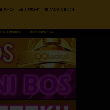
DMCA
SITEMAP
PASANG IKLAN
FILM AMERIKA
FILM INDONESIA