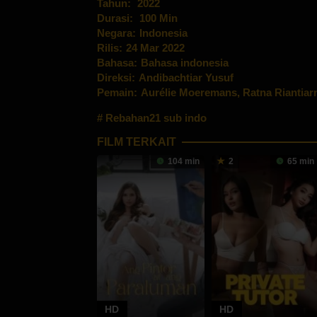
Tahun:
2022
Durasi:
100 Min
Negara:
Indonesia
Rilis:
24 Mar 2022
Bahasa:
Bahasa indonesia
Direksi:
Andibachtiar Yusuf
Pemain:
Aurélie Moeremans
,
Ratna Riantiar
Rebahan21 sub indo
FILM TERKAIT
104 min
2
65 min
HD
HD