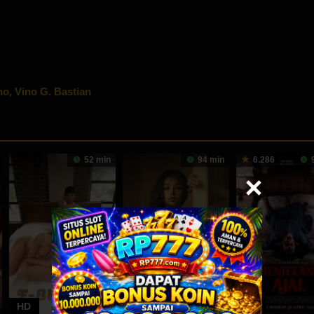
no
,
Vino G. Bastian
52 min
94 min
6.286
9
HD
HD
HD