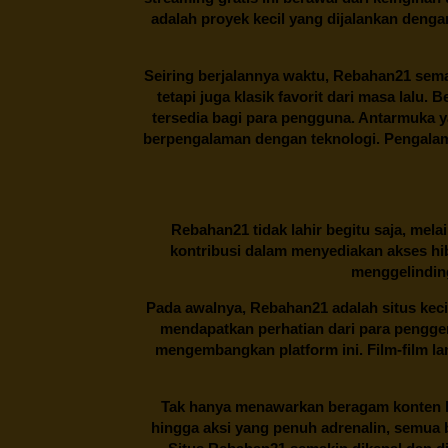
adalah proyek kecil yang dijalankan deng
Seiring berjalannya waktu,
Rebahan21
sema
tetapi juga klasik favorit dari masa lalu.
tersedia bagi para pengguna. Antarmuka 
berpengalaman dengan teknologi. Pengalama
Rebahan21
tidak lahir begitu saja, me
kontribusi dalam menyediakan akses hi
menggelinding
Pada awalnya,
Rebahan21
adalah situs kec
mendapatkan perhatian dari para pengg
mengembangkan platform ini. Film-film lama
Tak hanya menawarkan beragam konten hi
hingga aksi yang penuh adrenalin, semua