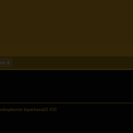
ver 4
skopkeren layarkaca21 XXI