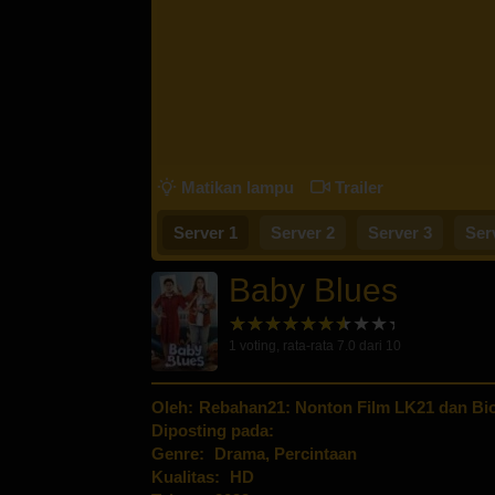
Matikan lampu
Trailer
Server 1
Server 2
Server 3
Ser
Baby Blues
1
voting, rata-rata
7.0
dari 10
Oleh:
Rebahan21: Nonton Film LK21 dan Bio
Diposting pada:
Genre:
Drama
,
Percintaan
Kualitas:
HD