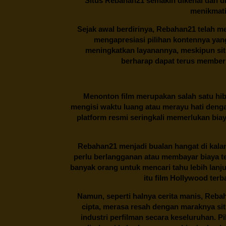
Situs
Rebahan21
semakin dikenal dan di
menikmati
Sejak awal berdirinya,
Rebahan21
telah me
mengapresiasi pilihan kontennya ya
meningkatkan layanannya, meskipun situa
berharap dapat terus memberi
Menonton film merupakan salah satu hibu
mengisi waktu luang atau merayu hati denga
platform resmi seringkali memerlukan bia
Rebahan21
menjadi bualan hangat di kalan
perlu berlangganan atau membayar biaya t
banyak orang untuk mencari tahu lebih lanj
itu film Hollywood terb
Namun, seperti halnya cerita manis,
Reba
cipta, merasa resah dengan maraknya si
industri perfilman secara keseluruhan. 