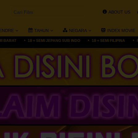
ABOUT US
ENDRE
TAHUN
NEGARA
INDEX MOVIE
MI BARAT
18 + SEMI JEPANG SUB INDO
18 + SEMI FILIPINA