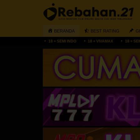
Loncat
ke
konten
BERANDA
BEST RATING
G
18 + SEMI INDO
18 + VIVAMAX
18 + SE