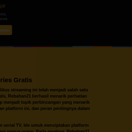
jal
ama
,
nesia
ah
onton
ng
ies Gratis
 Situs streaming ini telah menjadi salah satu
tis,
Rebahan21
berhasil menarik perhatian
tap menjadi topik perbincangan yang menarik
an platform ini, dan peran pentingnya dalam
an serial TV. Ide untuk menciptakan platform
 bagi semua orang. Pada awalnya, Rebahan21