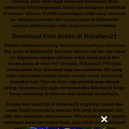
menutup situs-situs ilegal semacam Rebahan21 demi
melindungi keberlangsungan bisnis dan kekayaan intelektual
di industri hiburan. Konflik kepentingan inilah yang membuat
isu tentang menonton film secara gratis di
Rebahan21
menjadi perbincangan seru yang terus berkembang.
Download Film Gratis di Rebahan21
Setelah membahas tentang fenomena menariknya menonton
film gratis di
Rebahan21
, kini mari telusuri sisi lain dari kisah
ini: bagaimana dengan peluang untuk mengunduh film
secara gratis di situs ini? Ternyata, Rebahan21 Film juga
menawarkan fitur download bagi para penikmat film yang
ingin menyimpan koleksi favorit mereka untuk ditonton di
kemudian hari. Fitur ini tentu saja menarik bagi banyak
orang, terutama yang ingin menikmati film-film favorit tanpa
harus terhubung ke internet atau khawatir kuota habis.
Proses download film di
Rebahan21
tergolong mudah dan
cepat. Anda hanya perlu mencari film yang diinginkan, lalu
pilih opsi download yang tersedia. Film tersebut akan segera
tersimpan dalam perangkat Anda, siap untuk dinikmati kapan
saja dan di mana saja. Namun, perlu diingat bahwa