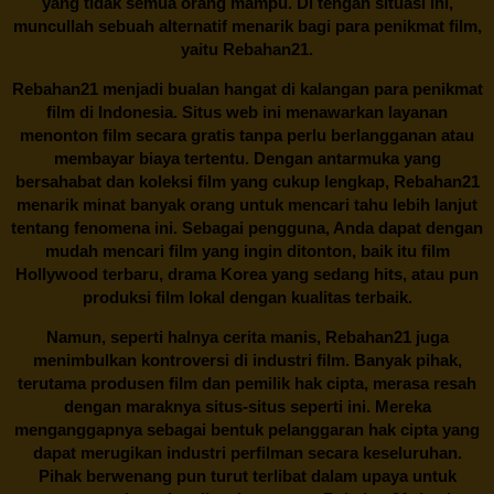
yang tidak semua orang mampu. Di tengah situasi ini,
muncullah sebuah alternatif menarik bagi para penikmat film,
yaitu
Rebahan21.
Rebahan21
menjadi bualan hangat di kalangan para penikmat
film di Indonesia. Situs web ini menawarkan layanan
menonton film secara gratis tanpa perlu berlangganan atau
membayar biaya tertentu. Dengan antarmuka yang
bersahabat dan koleksi film yang cukup lengkap,
Rebahan21
menarik minat banyak orang untuk mencari tahu lebih lanjut
tentang fenomena ini. Sebagai pengguna, Anda dapat dengan
mudah mencari film yang ingin ditonton, baik itu film
Hollywood terbaru, drama Korea yang sedang hits, atau pun
produksi film lokal dengan kualitas terbaik.
Namun, seperti halnya cerita manis,
Rebahan21
juga
menimbulkan kontroversi di industri film. Banyak pihak,
terutama produsen film dan pemilik hak cipta, merasa resah
dengan maraknya situs-situs seperti ini. Mereka
menganggapnya sebagai bentuk pelanggaran hak cipta yang
dapat merugikan industri perfilman secara keseluruhan.
Pihak berwenang pun turut terlibat dalam upaya untuk