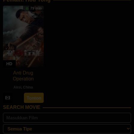
79 min
HD
Anti Drug
Operation
Aksi
,
China
10
Guan
Tonton
Apr
Dongjie
SEARCH MOVIE
2024