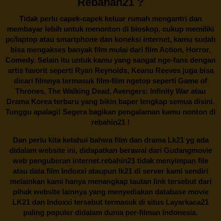
Rebahan21 ?
Tidak perlu capek-capek keluar rumah mengantri dan
membayar lebih untuk menonton di bioskop, cukup memiliki
pc/laptop atau smartphone dan koneksi internet, kamu sudah
bisa mengakses banyak film mulai dari film Action, Horror,
Comedy. Selain itu untuk kamu yang sangat nge-fans dengan
artis favorit seperti Ryan Reynolds, Keanu Reeves juga bisa
dicari filmnya termasuk film-film ngetop seperti Game of
Thrones, The Walking Dead, Avengers: Infinity War atau
Drama Korea terbaru yang bikin baper lengkap semua disini.
Tunggu apalagi! Segera bagikan pengalaman kamu nonton di
rebahin21
!
Dan perlu kita ketahui bahwa film dan drama
Lk21
yg ada
didalam website ini, didapatkan berawal dari Gudangmovie
web penguberan internet.
rebahin21
tidak menyimpan file
atau data film Indoxxi ataupun lk21 di server kami sendiri
melainkan kami hanya menangkap tautan link tersebut dari
pihak website lainnya yang menyediakan database movie
LK21
dan Indoxxi tersebut termasuk di situs
Layarkaca21
paling populer didalam dunia per-filman Indonesia.