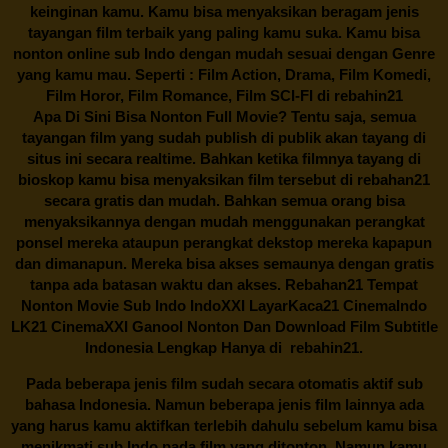
keinginan kamu. Kamu bisa menyaksikan beragam jenis
tayangan film terbaik yang paling kamu suka. Kamu bisa
nonton online sub Indo dengan mudah sesuai dengan Genre
yang kamu mau. Seperti : Film Action, Drama, Film Komedi,
Film Horor, Film Romance, Film SCI-FI di
rebahin21
Apa Di Sini Bisa Nonton Full Movie? Tentu saja, semua
tayangan film yang sudah publish di publik akan tayang di
situs ini secara realtime. Bahkan ketika filmnya tayang di
bioskop kamu bisa menyaksikan film tersebut di
rebahan21
secara gratis dan mudah. Bahkan semua orang bisa
menyaksikannya dengan mudah menggunakan perangkat
ponsel mereka ataupun perangkat dekstop mereka kapapun
dan dimanapun. Mereka bisa akses semaunya dengan gratis
tanpa ada batasan waktu dan akses.
Rebahan21
Tempat
Nonton Movie Sub Indo IndoXXI LayarKaca21 CinemaIndo
LK21 CinemaXXI Ganool Nonton Dan Download Film Subtitle
Indonesia Lengkap Hanya di
rebahin21.
Pada beberapa jenis film sudah secara otomatis aktif sub
bahasa Indonesia. Namun beberapa jenis film lainnya ada
yang harus kamu aktifkan terlebih dahulu sebelum kamu bisa
menikmati sub Indo pada film yang ditonton. Namun kamu