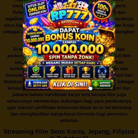
mengunduh film secara gratis dari situs-situs seperti
Rebahan21 juga berarti berurusan dengan risiko dan
legalitas. Seperti yang telah dibahas sebelumnya, maraknya
situs ilegal semacam ini menimbulkan kontroversi, dan Anda
sebagai pengguna juga perlu bijak dalam mempertimbangkan
akibat dari tindakan tersebut.
Di tengah dinamika persaingan industri hiburan dan
perkembangan teknologi, menonton dan mengunduh film
secara gratis di
Rebahan21
menjadi sebuah pilihan
kontroversial. Meskipun menawarkan kenyamanan dan
kemudahan akses, kita juga harus memahami implikasi dari
tindakan ini terhadap para pelaku industri perfilman. Sebagai
konsumen, bijaklah dalam menggunakan platform ini dan
pahami bahwa menikmati karya seni berupa film juga
seharusnya memberikan dukungan bagi para pembuatnya
agar industri perfilman Indonesia dapat terus berkembang
dan menghasilkan karya-karya bermutu bagi penonton
setianya.
Streaming Film Semi Korea, Jepang, Filipina