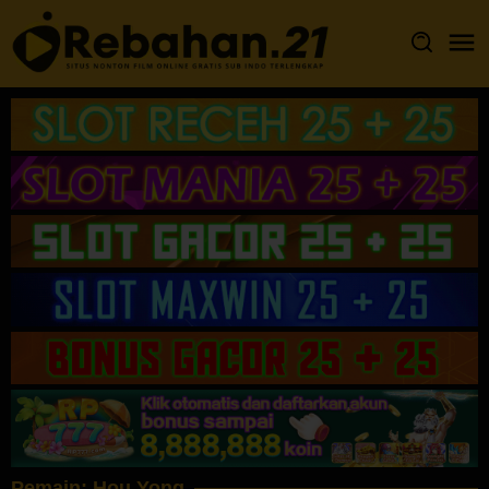
Loncat
ke
konten
Pemain:
Hou Yong