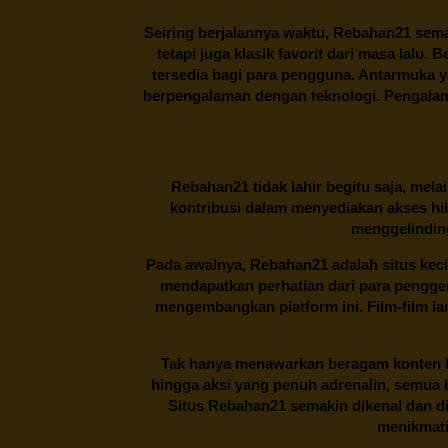
Seiring berjalannya waktu,
Rebahan21
sema
tetapi juga klasik favorit dari masa lalu.
tersedia bagi para pengguna. Antarmuka 
berpengalaman dengan teknologi. Pengalama
Rebahan21
tidak lahir begitu saja, me
kontribusi dalam menyediakan akses hi
menggelinding
Pada awalnya,
Rebahan21
adalah situs kec
mendapatkan perhatian dari para pengg
mengembangkan platform ini. Film-film lama
Tak hanya menawarkan beragam konten hi
hingga aksi yang penuh adrenalin, semua
Situs
Rebahan21
semakin dikenal dan di
menikmati