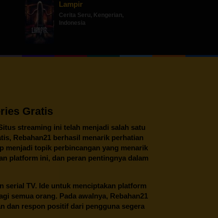
Lampir
Cerita Seru
,
Kengerian
,
Indonesia
ies Gratis
 Situs streaming ini telah menjadi salah satu
tis,
Rebahan21
berhasil menarik perhatian
tap menjadi topik perbincangan yang menarik
an platform ini, dan peran pentingnya dalam
an serial TV. Ide untuk menciptakan platform
 bagi semua orang. Pada awalnya, Rebahan21
n dan respon positif dari pengguna segera