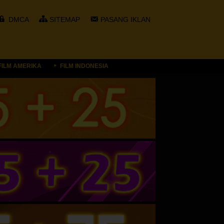
DMCA
SITEMAP
PASANG IKLAN
FILM AMERIKA
FILM INDONESIA