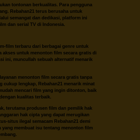
ukan tontonan berkualitas. Para pengguna
ang.
Rebahan21
terus berusaha untuk
alui semangat dan dedikasi, platform ini
m dan serial TV di Indonesia.
m-film terbaru dari berbagai genre untuk
 akses untuk menonton film secara gratis di
 ini, muncullah sebuah alternatif menarik
layanan menonton film secara gratis tanpa
ng cukup lengkap,
Rebahan21
menarik minat
udah mencari film yang ingin ditonton, baik
dengan kualitas terbaik.
ak, terutama produsen film dan pemilik hak
anggaran hak cipta yang dapat merugikan
itus-situs ilegal semacam Rebahan21 demi
lah yang membuat isu tentang menonton film
kembang.