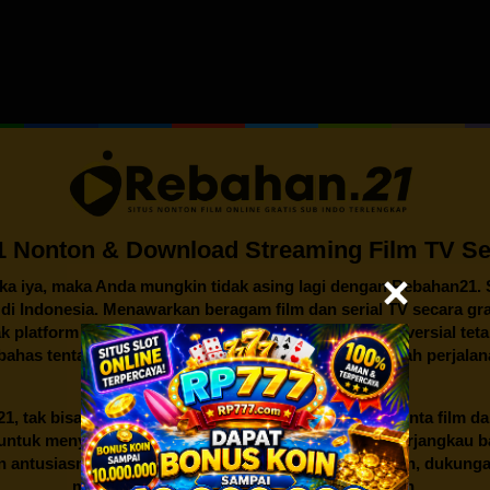
 Nonton & Download Streaming Film TV Ser
ika iya, maka Anda mungkin tidak asing lagi dengan
Rebahan21
.
n di Indonesia. Menawarkan beragam film dan serial TV secara gra
k platform streaming lainnya, legalitas dan isu kontroversial te
mbahas tentang awal mula berdirinya Rebahan21, sejarah perjalan
dunia hiburan Indonesia.
21
, tak bisa lepas dari gairah dan semangat para pencinta film d
an untuk menyediakan akses hiburan yang mudah dan terjangkau
an antusiasme dari sekelompok penggemar film. Namun, dukunga
mendorongnya untuk berkembang lebih jauh.