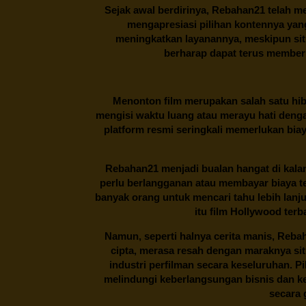
Sejak awal berdirinya,
Rebahan21
telah me
mengapresiasi pilihan kontennya ya
meningkatkan layanannya, meskipun situa
berharap dapat terus memberi
Menonton film merupakan salah satu hibu
mengisi waktu luang atau merayu hati denga
platform resmi seringkali memerlukan bia
Rebahan21
menjadi bualan hangat di kalan
perlu berlangganan atau membayar biaya t
banyak orang untuk mencari tahu lebih lanj
itu film Hollywood terb
Namun, seperti halnya cerita manis,
Reba
cipta, merasa resah dengan maraknya si
industri perfilman secara keseluruhan. 
melindungi keberlangsungan bisnis dan kek
secara g