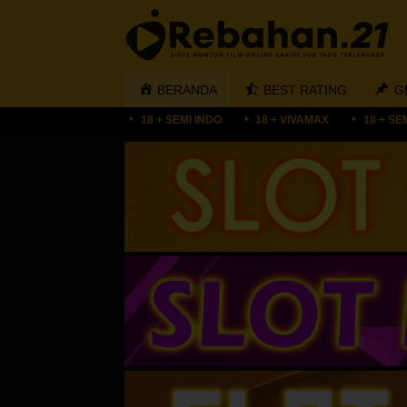
Loncat
ke
konten
BERANDA
BEST RATING
G
18 + SEMI INDO
18 + VIVAMAX
18 + SE