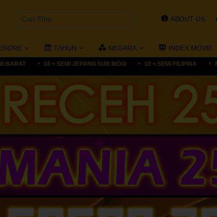
ABOUT US
ENDRE
TAHUN
NEGARA
INDEX MOVIE
MI BARAT
18 + SEMI JEPANG SUB INDO
18 + SEMI FILIPINA