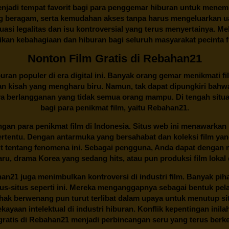
njadi tempat favorit bagi para penggemar hiburan untuk menem
ng beragam, serta kemudahan akses tanpa harus mengeluarkan u
si legalitas dan isu kontroversial yang terus menyertainya. Mel
kan kebahagiaan dan hiburan bagi seluruh masyarakat pecinta fil
Nonton Film Gratis di Rebahan21
ran populer di era digital ini. Banyak orang gemar menikmati fil
n kisah yang mengharu biru. Namun, tak dapat dipungkiri bahwa
ya berlangganan yang tidak semua orang mampu. Di tengah situasi
bagi para penikmat film, yaitu
Rebahan21.
gan para penikmat film di Indonesia. Situs web ini menawarkan 
ertentu. Dengan antarmuka yang bersahabat dan koleksi film ya
ut tentang fenomena ini. Sebagai pengguna, Anda dapat dengan m
aru, drama Korea yang sedang hits, atau pun produksi film lokal 
han21
juga menimbulkan kontroversi di industri film. Banyak pih
tus-situs seperti ini. Mereka menganggapnya sebagai bentuk pel
Pihak berwenang pun turut terlibat dalam upaya untuk menutup s
ayaan intelektual di industri hiburan. Konflik kepentingan ini
ratis di
Rebahan21
menjadi perbincangan seru yang terus ber