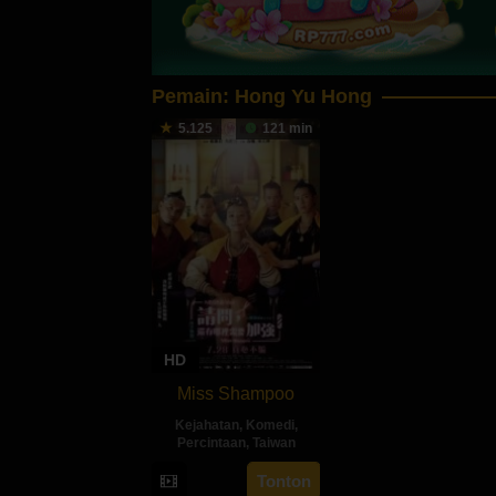
Pemain:
Hong Yu Hong
5.125
121 min
HD
Miss Shampoo
Kejahatan
,
Komedi
,
Percintaan
,
Taiwan
28
Giddens
Tonton