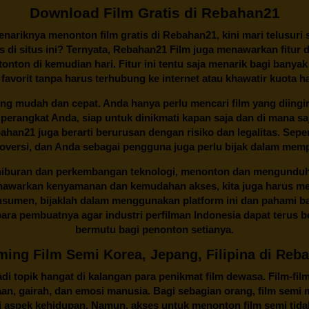
Download Film Gratis di Rebahan21
ariknya menonton film gratis di
Rebahan21
, kini mari telusuri
 di situs ini? Ternyata, Rebahan21 Film juga menawarkan fitur 
onton di kemudian hari. Fitur ini tentu saja menarik bagi banyak
 favorit tanpa harus terhubung ke internet atau khawatir kuota h
ng mudah dan cepat. Anda hanya perlu mencari film yang diingink
 perangkat Anda, siap untuk dinikmati kapan saja dan di mana 
Rebahan21 juga berarti berurusan dengan risiko dan legalitas. Se
oversi, dan Anda sebagai pengguna juga perlu bijak dalam memp
 hiburan dan perkembangan teknologi, menonton dan mengunduh f
nawarkan kenyamanan dan kemudahan akses, kita juga harus mem
onsumen, bijaklah dalam menggunakan platform ini dan pahami b
ra pembuatnya agar industri perfilman Indonesia dapat terus 
bermutu bagi penonton setianya.
ming Film Semi Korea, Jepang, Filipina di Reb
i topik hangat di kalangan para penikmat film dewasa. Film-fil
taan, gairah, dan emosi manusia. Bagi sebagian orang, film sem
aspek kehidupan. Namun, akses untuk menonton film semi tidak