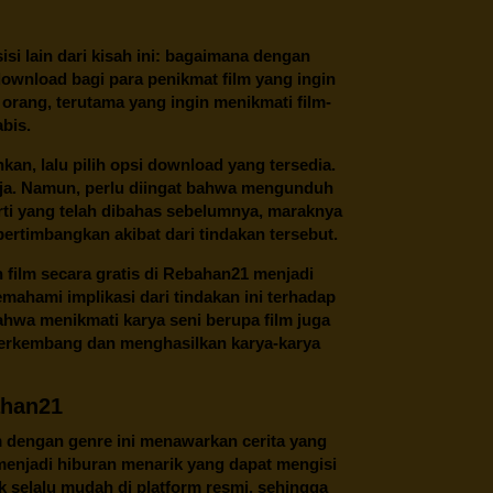
 sisi lain dari kisah ini: bagaimana dengan
download bagi para penikmat film yang ingin
 orang, terutama yang ingin menikmati film-
abis.
an, lalu pilih opsi download yang tersedia.
saja. Namun, perlu diingat bahwa mengunduh
perti yang telah dibahas sebelumnya, maraknya
ertimbangkan akibat dari tindakan tersebut.
ilm secara gratis di
Rebahan21
menjadi
ahami implikasi dari tindakan ini terhadap
ahwa menikmati karya seni berupa film juga
berkembang dan menghasilkan karya-karya
ahan21
m dengan genre ini menawarkan cerita yang
i menjadi hiburan menarik yang dapat mengisi
 selalu mudah di platform resmi, sehingga