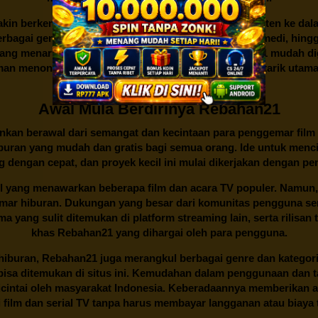
kin berkembang dan menambahkan lebih banyak konten ke dalam k
 Berbagai genre dan kategori, mulai dari aksi, drama, komedi, hi
yang menarik dan sederhana juga membuat
Rebahan21
mudah dig
n menonton yang nyaman dan lancar menjadi daya tarik utama p
di antara berbagai situs streaming.
Awal Mula Berdirinya Rebahan21
lainkan berawal dari semangat dan kecintaan para penggemar film
buran yang mudah dan gratis bagi semua orang. Ide untuk menci
 dengan cepat, dan proyek kecil ini mulai dikerjakan dengan p
il yang menawarkan beberapa film dan acara TV populer. Namun, 
emar hiburan. Dukungan yang besar dari komunitas pengguna s
 yang sulit ditemukan di platform streaming lain, serta rilisan t
khas
Rebahan21
yang dihargai oleh para pengguna.
buran, Rebahan21 juga merangkul berbagai genre dan kategori 
 bisa ditemukan di situs ini. Kemudahan dalam penggunaan dan
cintai oleh masyarakat Indonesia. Keberadaannya memberikan al
 film dan serial TV tanpa harus membayar langganan atau biaya