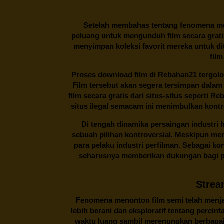
Setelah membahas tentang fenomena men
peluang untuk mengunduh film secara gratis
menyimpan koleksi favorit mereka untuk dit
film
Proses download film di
Rebahan21
tergolo
Film tersebut akan segera tersimpan dalam
film secara gratis dari situs-situs seperti 
situs ilegal semacam ini menimbulkan kontr
Di tengah dinamika persaingan industri
sebuah pilihan kontroversial. Meskipun me
para pelaku industri perfilman. Sebagai k
seharusnya memberikan dukungan bagi pa
Strea
Fenomena menonton film semi telah menjad
lebih berani dan eksploratif tentang percin
waktu luang sambil merenungkan berbagai 