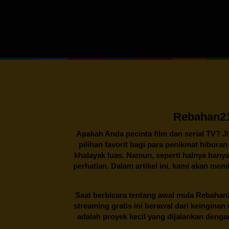
Rebahan21
Apakah Anda pecinta film dan serial TV? J
pilihan favorit bagi para penikmat hibura
khalayak luas. Namun, seperti halnya banya
perhatian. Dalam artikel ini, kami akan me
Saat berbicara tentang awal mula
Rebahan
streaming gratis ini berawal dari keingin
adalah proyek kecil yang dijalankan deng