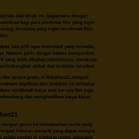
 sisi lain dari kisah ini: bagaimana dengan
download bagi para penikmat film yang ingin
 orang, terutama yang ingin menikmati film-
abis.
an, lalu pilih opsi download yang tersedia.
saja. Namun, perlu diingat bahwa mengunduh
perti yang telah dibahas sebelumnya, maraknya
ertimbangkan akibat dari tindakan tersebut.
ilm secara gratis di
Rebahan21
menjadi
ahami implikasi dari tindakan ini terhadap
ahwa menikmati karya seni berupa film juga
berkembang dan menghasilkan karya-karya
ahan21
m dengan genre ini menawarkan cerita yang
i menjadi hiburan menarik yang dapat mengisi
 selalu mudah di platform resmi, sehingga