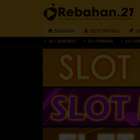
Loncat
ke
konten
BERANDA
BEST RATING
G
18 + SEMI INDO
18 + VIVAMAX
18 + SE