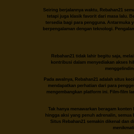
Seiring berjalannya waktu,
Rebahan21
sema
tetapi juga klasik favorit dari masa lalu.
tersedia bagi para pengguna. Antarmuka 
berpengalaman dengan teknologi. Pengalama
Rebahan21
tidak lahir begitu saja, me
kontribusi dalam menyediakan akses hi
menggelinding
Pada awalnya,
Rebahan21
adalah situs kec
mendapatkan perhatian dari para pengg
mengembangkan platform ini. Film-film lama
Tak hanya menawarkan beragam konten hi
hingga aksi yang penuh adrenalin, semua
Situs
Rebahan21
semakin dikenal dan di
menikmati