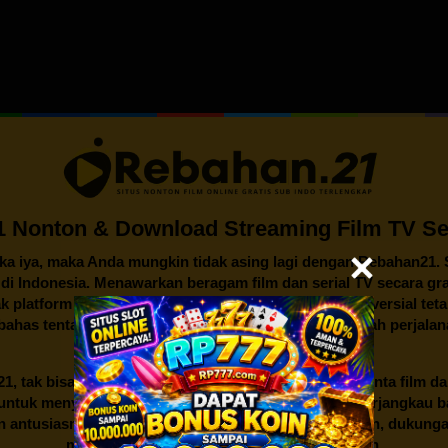
 Nonton & Download Streaming Film TV Ser
ika iya, maka Anda mungkin tidak asing lagi dengan
Rebahan21
.
n di Indonesia. Menawarkan beragam film dan serial TV secara gra
k platform streaming lainnya, legalitas dan isu kontroversial te
mbahas tentang awal mula berdirinya Rebahan21, sejarah perjalan
dunia hiburan Indonesia.
21
, tak bisa lepas dari gairah dan semangat para pencinta film d
an untuk menyediakan akses hiburan yang mudah dan terjangkau
an antusiasme dari sekelompok penggemar film. Namun, dukunga
mendorongnya untuk berkembang lebih jauh.