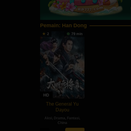
Pemain:
Han Dong
2
79 min
HD
The General Yu
Dayou
Aksi
,
Drama
,
Fantasi
,
China