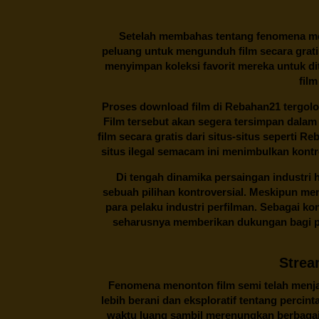
Setelah membahas tentang fenomena men
peluang untuk mengunduh film secara gratis
menyimpan koleksi favorit mereka untuk dit
film
Proses download film di
Rebahan21
tergolo
Film tersebut akan segera tersimpan dalam
film secara gratis dari situs-situs seperti 
situs ilegal semacam ini menimbulkan kontr
Di tengah dinamika persaingan industri
sebuah pilihan kontroversial. Meskipun me
para pelaku industri perfilman. Sebagai k
seharusnya memberikan dukungan bagi pa
Strea
Fenomena menonton film semi telah menjad
lebih berani dan eksploratif tentang percin
waktu luang sambil merenungkan berbagai 