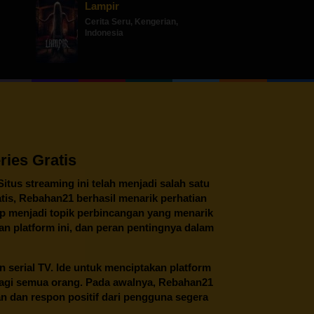
Lampir
Cerita Seru
,
Kengerian
,
Indonesia
ies Gratis
 Situs streaming ini telah menjadi salah satu
tis,
Rebahan21
berhasil menarik perhatian
tap menjadi topik perbincangan yang menarik
an platform ini, dan peran pentingnya dalam
an serial TV. Ide untuk menciptakan platform
 bagi semua orang. Pada awalnya, Rebahan21
n dan respon positif dari pengguna segera