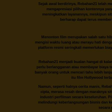
Sejak awal berdirinya,
Rebahan21
telah me
mengapresiasi pilihan kontennya ya
meningkatkan layanannya, meskipun situa
berharap dapat terus memberi
Menonton film merupakan salah satu hibu
mengisi waktu luang atau merayu hati denga
platform resmi seringkali memerlukan bia
Rebahan21
menjadi bualan hangat di kalan
perlu berlangganan atau membayar biaya t
banyak orang untuk mencari tahu lebih lanj
itu film Hollywood terb
Namun, seperti halnya cerita manis,
Reba
cipta, merasa resah dengan maraknya si
industri perfilman secara keseluruhan. 
melindungi keberlangsungan bisnis dan kek
secara g