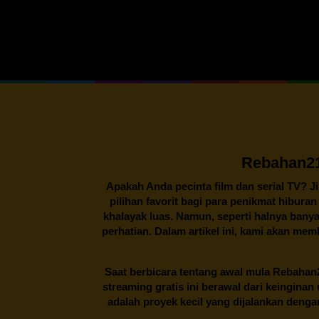
Rebahan21
Apakah Anda pecinta film dan serial TV? J
pilihan favorit bagi para penikmat hibura
khalayak luas. Namun, seperti halnya banya
perhatian. Dalam artikel ini, kami akan me
Saat berbicara tentang awal mula
Rebahan
streaming gratis ini berawal dari keingin
adalah proyek kecil yang dijalankan deng