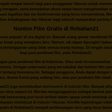
njadi tempat favorit bagi para penggemar hiburan untuk menem
ng beragam, serta kemudahan akses tanpa harus mengeluarkan u
si legalitas dan isu kontroversial yang terus menyertainya. Mel
kan kebahagiaan dan hiburan bagi seluruh masyarakat pecinta fil
Nonton Film Gratis di Rebahan21
ran populer di era digital ini. Banyak orang gemar menikmati fil
n kisah yang mengharu biru. Namun, tak dapat dipungkiri bahwa
ya berlangganan yang tidak semua orang mampu. Di tengah situasi
bagi para penikmat film, yaitu
Rebahan21.
gan para penikmat film di Indonesia. Situs web ini menawarkan 
ertentu. Dengan antarmuka yang bersahabat dan koleksi film ya
ut tentang fenomena ini. Sebagai pengguna, Anda dapat dengan m
aru, drama Korea yang sedang hits, atau pun produksi film lokal 
han21
juga menimbulkan kontroversi di industri film. Banyak pih
tus-situs seperti ini. Mereka menganggapnya sebagai bentuk pel
Pihak berwenang pun turut terlibat dalam upaya untuk menutup s
ayaan intelektual di industri hiburan. Konflik kepentingan ini
ratis di
Rebahan21
menjadi perbincangan seru yang terus ber