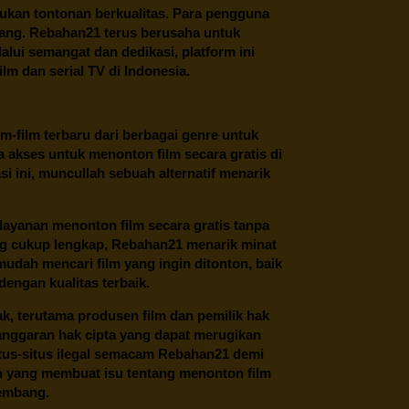
ukan tontonan berkualitas. Para pengguna
ang.
Rebahan21
terus berusaha untuk
alui semangat dan dedikasi, platform ini
m dan serial TV di Indonesia.
m-film terbaru dari berbagai genre untuk
 akses untuk menonton film secara gratis di
 ini, muncullah sebuah alternatif menarik
layanan menonton film secara gratis tanpa
ng cukup lengkap,
Rebahan21
menarik minat
udah mencari film yang ingin ditonton, baik
dengan kualitas terbaik.
ak, terutama produsen film dan pemilik hak
anggaran hak cipta yang dapat merugikan
itus-situs ilegal semacam Rebahan21 demi
lah yang membuat isu tentang menonton film
kembang.