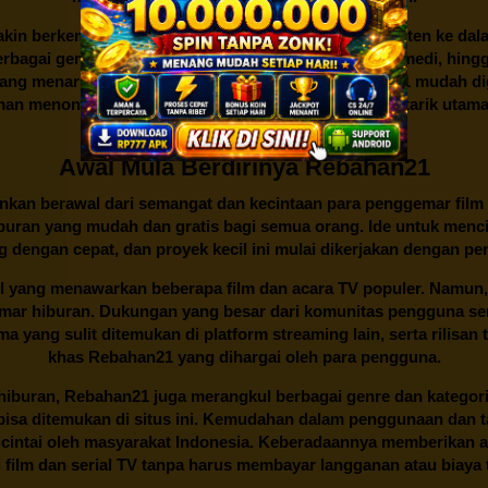
kin berkembang dan menambahkan lebih banyak konten ke dalam k
 Berbagai genre dan kategori, mulai dari aksi, drama, komedi, hi
yang menarik dan sederhana juga membuat
Rebahan21
mudah dig
n menonton yang nyaman dan lancar menjadi daya tarik utama p
di antara berbagai situs streaming.
Awal Mula Berdirinya Rebahan21
lainkan berawal dari semangat dan kecintaan para penggemar film
buran yang mudah dan gratis bagi semua orang. Ide untuk menci
 dengan cepat, dan proyek kecil ini mulai dikerjakan dengan p
il yang menawarkan beberapa film dan acara TV populer. Namun, 
emar hiburan. Dukungan yang besar dari komunitas pengguna s
 yang sulit ditemukan di platform streaming lain, serta rilisan t
khas
Rebahan21
yang dihargai oleh para pengguna.
buran, Rebahan21 juga merangkul berbagai genre dan kategori 
 bisa ditemukan di situs ini. Kemudahan dalam penggunaan dan
cintai oleh masyarakat Indonesia. Keberadaannya memberikan al
 film dan serial TV tanpa harus membayar langganan atau biaya