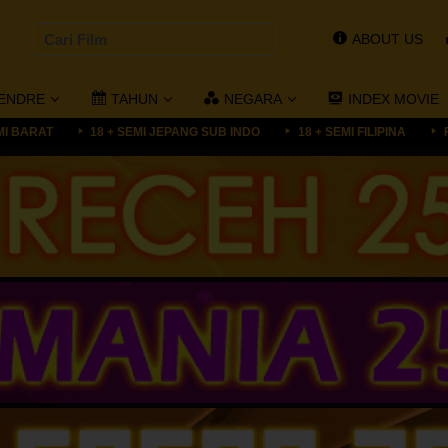
ABOUT US
ENDRE
TAHUN
NEGARA
INDEX MOVIE
MI BARAT
18 + SEMI JEPANG SUB INDO
18 + SEMI FILIPINA