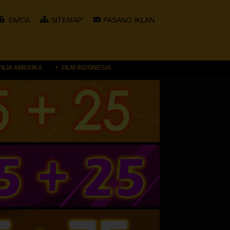
DMCA
SITEMAP
PASANG IKLAN
FILM AMERIKA
FILM INDONESIA