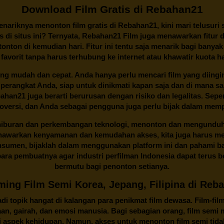
Download Film Gratis di Rebahan21
ariknya menonton film gratis di
Rebahan21
, kini mari telusuri
 di situs ini? Ternyata, Rebahan21 Film juga menawarkan fitur 
onton di kemudian hari. Fitur ini tentu saja menarik bagi banyak
 favorit tanpa harus terhubung ke internet atau khawatir kuota h
ng mudah dan cepat. Anda hanya perlu mencari film yang diingink
 perangkat Anda, siap untuk dinikmati kapan saja dan di mana 
Rebahan21 juga berarti berurusan dengan risiko dan legalitas. Se
oversi, dan Anda sebagai pengguna juga perlu bijak dalam memp
 hiburan dan perkembangan teknologi, menonton dan mengunduh f
nawarkan kenyamanan dan kemudahan akses, kita juga harus mem
onsumen, bijaklah dalam menggunakan platform ini dan pahami b
ra pembuatnya agar industri perfilman Indonesia dapat terus 
bermutu bagi penonton setianya.
ming Film Semi Korea, Jepang, Filipina di Reb
i topik hangat di kalangan para penikmat film dewasa. Film-fil
taan, gairah, dan emosi manusia. Bagi sebagian orang, film sem
aspek kehidupan. Namun, akses untuk menonton film semi tidak