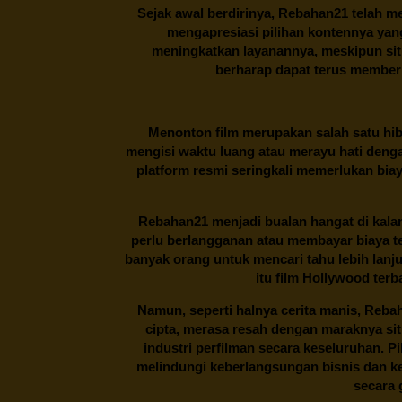
Sejak awal berdirinya,
Rebahan21
telah me
mengapresiasi pilihan kontennya ya
meningkatkan layanannya, meskipun situa
berharap dapat terus memberi
Menonton film merupakan salah satu hibu
mengisi waktu luang atau merayu hati denga
platform resmi seringkali memerlukan bia
Rebahan21
menjadi bualan hangat di kalan
perlu berlangganan atau membayar biaya t
banyak orang untuk mencari tahu lebih lanj
itu film Hollywood terb
Namun, seperti halnya cerita manis,
Reba
cipta, merasa resah dengan maraknya si
industri perfilman secara keseluruhan. 
melindungi keberlangsungan bisnis dan kek
secara g