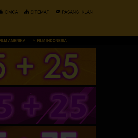
DMCA
SITEMAP
PASANG IKLAN
FILM AMERIKA
FILM INDONESIA