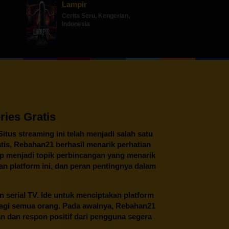
Lampir
Cerita Seru
,
Kengerian
,
Indonesia
ies Gratis
 Situs streaming ini telah menjadi salah satu
tis,
Rebahan21
berhasil menarik perhatian
tap menjadi topik perbincangan yang menarik
an platform ini, dan peran pentingnya dalam
an serial TV. Ide untuk menciptakan platform
 bagi semua orang. Pada awalnya, Rebahan21
n dan respon positif dari pengguna segera