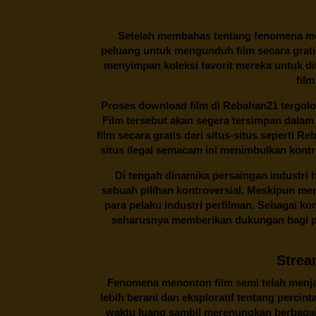
Setelah membahas tentang fenomena men
peluang untuk mengunduh film secara gratis
menyimpan koleksi favorit mereka untuk dit
film
Proses download film di
Rebahan21
tergolo
Film tersebut akan segera tersimpan dalam
film secara gratis dari situs-situs seperti 
situs ilegal semacam ini menimbulkan kontr
Di tengah dinamika persaingan industri
sebuah pilihan kontroversial. Meskipun me
para pelaku industri perfilman. Sebagai k
seharusnya memberikan dukungan bagi pa
Strea
Fenomena menonton film semi telah menjad
lebih berani dan eksploratif tentang percin
waktu luang sambil merenungkan berbagai 