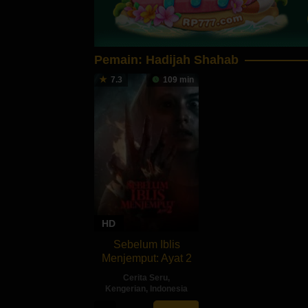
Pemain:
Hadijah Shahab
7.3
109 min
HD
Sebelum Iblis
Menjemput: Ayat 2
Cerita Seru
,
Kengerian
,
Indonesia