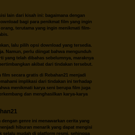
 sisi lain dari kisah ini: bagaimana dengan
download bagi para penikmat film yang ingin
 orang, terutama yang ingin menikmati film-
abis.
an, lalu pilih opsi download yang tersedia.
saja. Namun, perlu diingat bahwa mengunduh
perti yang telah dibahas sebelumnya, maraknya
ertimbangkan akibat dari tindakan tersebut.
ilm secara gratis di
Rebahan21
menjadi
ahami implikasi dari tindakan ini terhadap
ahwa menikmati karya seni berupa film juga
berkembang dan menghasilkan karya-karya
ahan21
m dengan genre ini menawarkan cerita yang
i menjadi hiburan menarik yang dapat mengisi
 selalu mudah di platform resmi, sehingga