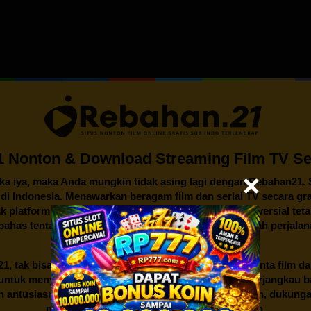
 Nonton & Download Streaming Film TV Ser
ika iya, maka Anda mungkin tidak asing lagi dengan
Rebahan21
.
n di Indonesia. Menawarkan beragam film dan serial TV secara gra
k platform streaming lainnya, legalitas dan isu kontroversial te
mbahas tentang awal mula berdirinya Rebahan21, sejarah perjalan
dunia hiburan Indonesia.
21
, tak bisa lepas dari gairah dan semangat para pencinta film d
an untuk menyediakan akses hiburan yang mudah dan terjangkau
an antusiasme dari sekelompok penggemar film. Namun, dukunga
mendorongnya untuk berkembang lebih jauh.