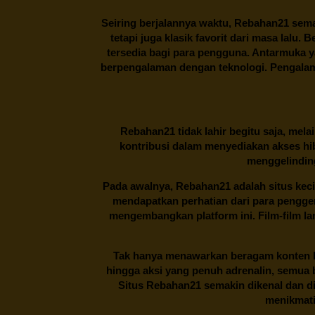
Seiring berjalannya waktu,
Rebahan21
sema
tetapi juga klasik favorit dari masa lalu.
tersedia bagi para pengguna. Antarmuka 
berpengalaman dengan teknologi. Pengalama
Rebahan21
tidak lahir begitu saja, me
kontribusi dalam menyediakan akses hi
menggelinding
Pada awalnya,
Rebahan21
adalah situs kec
mendapatkan perhatian dari para pengg
mengembangkan platform ini. Film-film lama
Tak hanya menawarkan beragam konten hi
hingga aksi yang penuh adrenalin, semua
Situs
Rebahan21
semakin dikenal dan di
menikmati