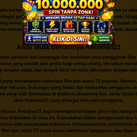
kin berkembang dan menambahkan lebih banyak konten ke dalam k
 Berbagai genre dan kategori, mulai dari aksi, drama, komedi, hi
yang menarik dan sederhana juga membuat
Rebahan21
mudah dig
n menonton yang nyaman dan lancar menjadi daya tarik utama p
di antara berbagai situs streaming.
Awal Mula Berdirinya Rebahan21
lainkan berawal dari semangat dan kecintaan para penggemar film
buran yang mudah dan gratis bagi semua orang. Ide untuk menci
 dengan cepat, dan proyek kecil ini mulai dikerjakan dengan p
il yang menawarkan beberapa film dan acara TV populer. Namun, 
emar hiburan. Dukungan yang besar dari komunitas pengguna s
 yang sulit ditemukan di platform streaming lain, serta rilisan t
khas
Rebahan21
yang dihargai oleh para pengguna.
buran, Rebahan21 juga merangkul berbagai genre dan kategori 
 bisa ditemukan di situs ini. Kemudahan dalam penggunaan dan
cintai oleh masyarakat Indonesia. Keberadaannya memberikan al
 film dan serial TV tanpa harus membayar langganan atau biaya