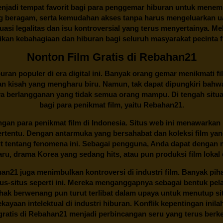
njadi tempat favorit bagi para penggemar hiburan untuk menem
ng beragam, serta kemudahan akses tanpa harus mengeluarkan u
si legalitas dan isu kontroversial yang terus menyertainya. Mel
kan kebahagiaan dan hiburan bagi seluruh masyarakat pecinta fil
Nonton Film Gratis di Rebahan21
ran populer di era digital ini. Banyak orang gemar menikmati fil
n kisah yang mengharu biru. Namun, tak dapat dipungkiri bahwa
ya berlangganan yang tidak semua orang mampu. Di tengah situasi
bagi para penikmat film, yaitu
Rebahan21.
gan para penikmat film di Indonesia. Situs web ini menawarkan 
ertentu. Dengan antarmuka yang bersahabat dan koleksi film ya
ut tentang fenomena ini. Sebagai pengguna, Anda dapat dengan m
aru, drama Korea yang sedang hits, atau pun produksi film lokal 
han21
juga menimbulkan kontroversi di industri film. Banyak pih
tus-situs seperti ini. Mereka menganggapnya sebagai bentuk pel
Pihak berwenang pun turut terlibat dalam upaya untuk menutup s
ayaan intelektual di industri hiburan. Konflik kepentingan ini
ratis di
Rebahan21
menjadi perbincangan seru yang terus ber