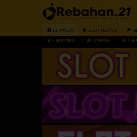
Loncat
ke
konten
BERANDA
BEST RATING
G
18 + SEMI INDO
18 + VIVAMAX
18 + SE