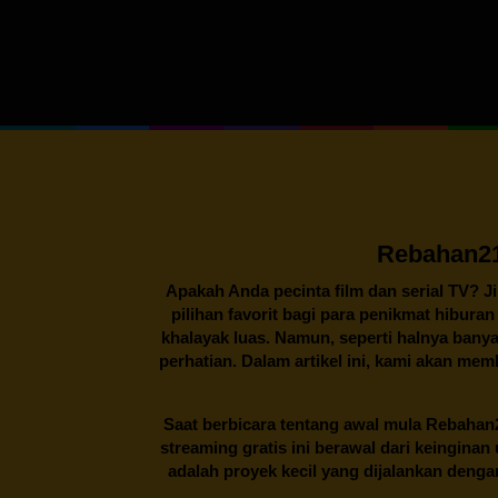
Rebahan21
Apakah Anda pecinta film dan serial TV? J
pilihan favorit bagi para penikmat hibura
khalayak luas. Namun, seperti halnya banya
perhatian. Dalam artikel ini, kami akan me
Saat berbicara tentang awal mula
Rebahan
streaming gratis ini berawal dari keingin
adalah proyek kecil yang dijalankan deng