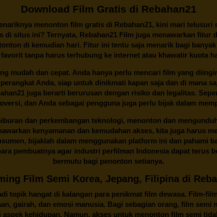
Download Film Gratis di Rebahan21
ariknya menonton film gratis di
Rebahan21
, kini mari telusuri
 di situs ini? Ternyata, Rebahan21 Film juga menawarkan fitur 
onton di kemudian hari. Fitur ini tentu saja menarik bagi banyak
 favorit tanpa harus terhubung ke internet atau khawatir kuota h
ng mudah dan cepat. Anda hanya perlu mencari film yang diingink
 perangkat Anda, siap untuk dinikmati kapan saja dan di mana 
Rebahan21 juga berarti berurusan dengan risiko dan legalitas. Se
oversi, dan Anda sebagai pengguna juga perlu bijak dalam memp
 hiburan dan perkembangan teknologi, menonton dan mengunduh f
nawarkan kenyamanan dan kemudahan akses, kita juga harus mem
onsumen, bijaklah dalam menggunakan platform ini dan pahami b
ra pembuatnya agar industri perfilman Indonesia dapat terus 
bermutu bagi penonton setianya.
ming Film Semi Korea, Jepang, Filipina di Reb
i topik hangat di kalangan para penikmat film dewasa. Film-fil
taan, gairah, dan emosi manusia. Bagi sebagian orang, film sem
aspek kehidupan. Namun, akses untuk menonton film semi tidak