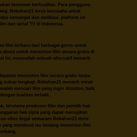
ukan tontonan berkualitas. Para pengguna
ang.
Rebahan21
terus berusaha untuk
alui semangat dan dedikasi, platform ini
m dan serial TV di Indonesia.
m-film terbaru dari berbagai genre untuk
 akses untuk menonton film secara gratis di
 ini, muncullah sebuah alternatif menarik
layanan menonton film secara gratis tanpa
ng cukup lengkap,
Rebahan21
menarik minat
udah mencari film yang ingin ditonton, baik
dengan kualitas terbaik.
ak, terutama produsen film dan pemilik hak
anggaran hak cipta yang dapat merugikan
itus-situs ilegal semacam Rebahan21 demi
lah yang membuat isu tentang menonton film
kembang.