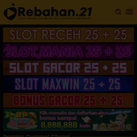
Loncat
ke
konten
Pemain:
Gurpreet Ghuggi