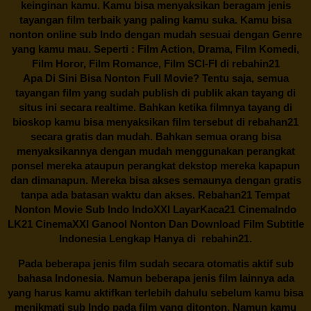
keinginan kamu. Kamu bisa menyaksikan beragam jenis
tayangan film terbaik yang paling kamu suka. Kamu bisa
nonton online sub Indo dengan mudah sesuai dengan Genre
yang kamu mau. Seperti : Film Action, Drama, Film Komedi,
Film Horor, Film Romance, Film SCI-FI di
rebahin21
Apa Di Sini Bisa Nonton Full Movie? Tentu saja, semua
tayangan film yang sudah publish di publik akan tayang di
situs ini secara realtime. Bahkan ketika filmnya tayang di
bioskop kamu bisa menyaksikan film tersebut di
rebahan21
secara gratis dan mudah. Bahkan semua orang bisa
menyaksikannya dengan mudah menggunakan perangkat
ponsel mereka ataupun perangkat dekstop mereka kapapun
dan dimanapun. Mereka bisa akses semaunya dengan gratis
tanpa ada batasan waktu dan akses.
Rebahan21
Tempat
Nonton Movie Sub Indo IndoXXI LayarKaca21 CinemaIndo
LK21 CinemaXXI Ganool Nonton Dan Download Film Subtitle
Indonesia Lengkap Hanya di
rebahin21.
Pada beberapa jenis film sudah secara otomatis aktif sub
bahasa Indonesia. Namun beberapa jenis film lainnya ada
yang harus kamu aktifkan terlebih dahulu sebelum kamu bisa
menikmati sub Indo pada film yang ditonton. Namun kamu