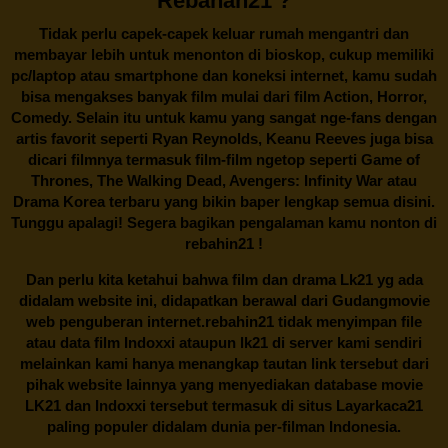
Rebahan21 ?
Tidak perlu capek-capek keluar rumah mengantri dan
membayar lebih untuk menonton di bioskop, cukup memiliki
pc/laptop atau smartphone dan koneksi internet, kamu sudah
bisa mengakses banyak film mulai dari film Action, Horror,
Comedy. Selain itu untuk kamu yang sangat nge-fans dengan
artis favorit seperti Ryan Reynolds, Keanu Reeves juga bisa
dicari filmnya termasuk film-film ngetop seperti Game of
Thrones, The Walking Dead, Avengers: Infinity War atau
Drama Korea terbaru yang bikin baper lengkap semua disini.
Tunggu apalagi! Segera bagikan pengalaman kamu nonton di
rebahin21
!
Dan perlu kita ketahui bahwa film dan drama
Lk21
yg ada
didalam website ini, didapatkan berawal dari Gudangmovie
web penguberan internet.
rebahin21
tidak menyimpan file
atau data film Indoxxi ataupun lk21 di server kami sendiri
melainkan kami hanya menangkap tautan link tersebut dari
pihak website lainnya yang menyediakan database movie
LK21
dan Indoxxi tersebut termasuk di situs
Layarkaca21
paling populer didalam dunia per-filman Indonesia.