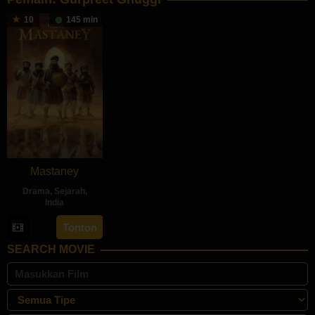
10
145 min
Mastaney
Drama
,
Sejarah
,
India
25
Sharan
Tonton
Aug
Art
SEARCH MOVIE
2023