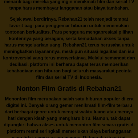
menarik bagi mereka yang ingin menikmati film dan serial TV
tanpa harus membayar langganan atau biaya tambahan.
Sejak awal berdirinya,
Rebahan21
telah menjadi tempat
favorit bagi para penggemar hiburan untuk menemukan
tontonan berkualitas. Para pengguna mengapresiasi pilihan
kontennya yang beragam, serta kemudahan akses tanpa
harus mengeluarkan uang.
Rebahan21
terus berusaha untuk
meningkatkan layanannya, meskipun situasi legalitas dan isu
kontroversial yang terus menyertainya. Melalui semangat dan
dedikasi, platform ini berharap dapat terus memberikan
kebahagiaan dan hiburan bagi seluruh masyarakat pecinta
film dan serial TV di Indonesia.
Nonton Film Gratis di Rebahan21
Menonton film merupakan salah satu hiburan populer di era
digital ini. Banyak orang gemar menikmati film-film terbaru
dari berbagai genre untuk mengisi waktu luang atau merayu
hati dengan kisah yang mengharu biru. Namun, tak dapat
dipungkiri bahwa akses untuk menonton film secara gratis di
platform resmi seringkali memerlukan biaya berlangganan
yang tidak semua orang mampu. Di tengah situasi ini,