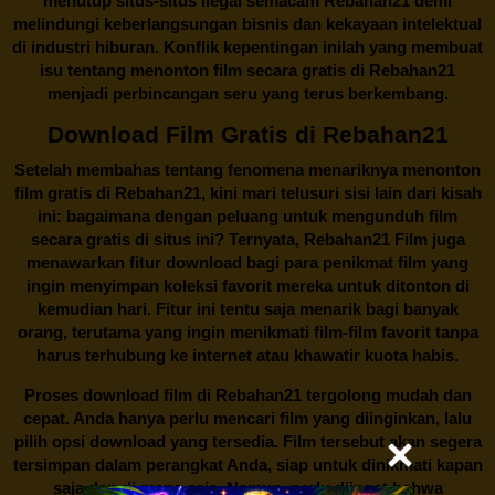
menutup situs-situs ilegal semacam Rebahan21 demi
melindungi keberlangsungan bisnis dan kekayaan intelektual
di industri hiburan. Konflik kepentingan inilah yang membuat
isu tentang menonton film secara gratis di
Rebahan21
menjadi perbincangan seru yang terus berkembang.
Download Film Gratis di Rebahan21
Setelah membahas tentang fenomena menariknya menonton
film gratis di
Rebahan21
, kini mari telusuri sisi lain dari kisah
ini: bagaimana dengan peluang untuk mengunduh film
secara gratis di situs ini? Ternyata, Rebahan21 Film juga
menawarkan fitur download bagi para penikmat film yang
ingin menyimpan koleksi favorit mereka untuk ditonton di
kemudian hari. Fitur ini tentu saja menarik bagi banyak
orang, terutama yang ingin menikmati film-film favorit tanpa
harus terhubung ke internet atau khawatir kuota habis.
Proses download film di
Rebahan21
tergolong mudah dan
cepat. Anda hanya perlu mencari film yang diinginkan, lalu
pilih opsi download yang tersedia. Film tersebut akan segera
tersimpan dalam perangkat Anda, siap untuk dinikmati kapan
saja dan di mana saja. Namun, perlu diingat bahwa