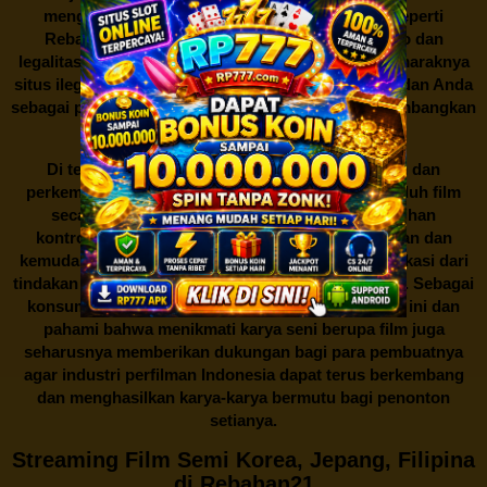
mengunduh film secara gratis dari situs-situs seperti
Rebahan21 juga berarti berurusan dengan risiko dan
legalitas. Seperti yang telah dibahas sebelumnya, maraknya
situs ilegal semacam ini menimbulkan kontroversi, dan Anda
sebagai pengguna juga perlu bijak dalam mempertimbangkan
akibat dari tindakan tersebut.
Di tengah dinamika persaingan industri hiburan dan
perkembangan teknologi, menonton dan mengunduh film
secara gratis di
Rebahan21
menjadi sebuah pilihan
kontroversial. Meskipun menawarkan kenyamanan dan
kemudahan akses, kita juga harus memahami implikasi dari
tindakan ini terhadap para pelaku industri perfilman. Sebagai
konsumen, bijaklah dalam menggunakan platform ini dan
pahami bahwa menikmati karya seni berupa film juga
seharusnya memberikan dukungan bagi para pembuatnya
agar industri perfilman Indonesia dapat terus berkembang
dan menghasilkan karya-karya bermutu bagi penonton
setianya.
Streaming Film Semi Korea, Jepang, Filipina
di Rebahan21