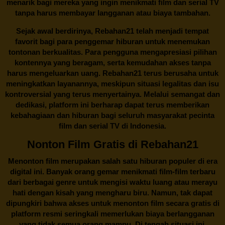
menarik bagi mereka yang ingin menikmati film dan serial TV
tanpa harus membayar langganan atau biaya tambahan.
Sejak awal berdirinya,
Rebahan21
telah menjadi tempat
favorit bagi para penggemar hiburan untuk menemukan
tontonan berkualitas. Para pengguna mengapresiasi pilihan
kontennya yang beragam, serta kemudahan akses tanpa
harus mengeluarkan uang.
Rebahan21
terus berusaha untuk
meningkatkan layanannya, meskipun situasi legalitas dan isu
kontroversial yang terus menyertainya. Melalui semangat dan
dedikasi, platform ini berharap dapat terus memberikan
kebahagiaan dan hiburan bagi seluruh masyarakat pecinta
film dan serial TV di Indonesia.
Nonton Film Gratis di Rebahan21
Menonton film merupakan salah satu hiburan populer di era
digital ini. Banyak orang gemar menikmati film-film terbaru
dari berbagai genre untuk mengisi waktu luang atau merayu
hati dengan kisah yang mengharu biru. Namun, tak dapat
dipungkiri bahwa akses untuk menonton film secara gratis di
platform resmi seringkali memerlukan biaya berlangganan
yang tidak semua orang mampu. Di tengah situasi ini,