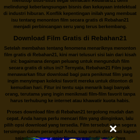
menutup situs-situs ilegal semacam Rebahan21 demi
melindungi keberlangsungan bisnis dan kekayaan intelektual
di industri hiburan. Konflik kepentingan inilah yang membuat
isu tentang menonton film secara gratis di
Rebahan21
menjadi perbincangan seru yang terus berkembang.
Download Film Gratis di Rebahan21
Setelah membahas tentang fenomena menariknya menonton
film gratis di
Rebahan21
, kini mari telusuri sisi lain dari kisah
ini: bagaimana dengan peluang untuk mengunduh film
secara gratis di situs ini? Ternyata, Rebahan21 Film juga
menawarkan fitur download bagi para penikmat film yang
ingin menyimpan koleksi favorit mereka untuk ditonton di
kemudian hari. Fitur ini tentu saja menarik bagi banyak
orang, terutama yang ingin menikmati film-film favorit tanpa
harus terhubung ke internet atau khawatir kuota habis.
Proses download film di
Rebahan21
tergolong mudah dan
cepat. Anda hanya perlu mencari film yang diinginkan, lalu
pilih opsi download yang tersedia. Film tersebut akan segera
tersimpan dalam perangkat Anda, siap untuk dinikmati kapan
saja dan di mana saja. Namun, perlu diingat bahwa