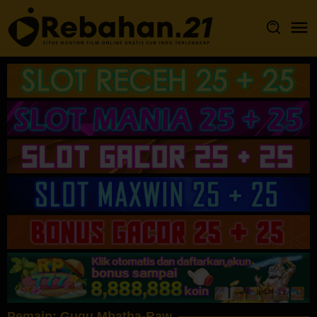
Loncat
ke
konten
Pemain:
Gugu Mbatha-Raw