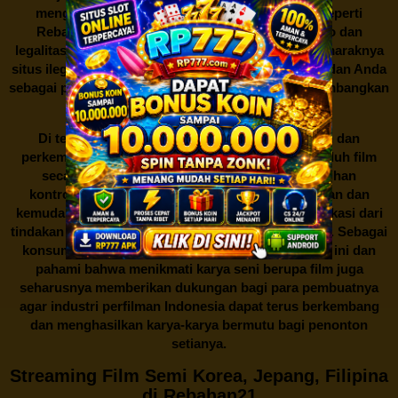
mengunduh film secara gratis dari situs-situs seperti
Rebahan21 juga berarti berurusan dengan risiko dan
legalitas. Seperti yang telah dibahas sebelumnya, maraknya
situs ilegal semacam ini menimbulkan kontroversi, dan Anda
sebagai pengguna juga perlu bijak dalam mempertimbangkan
akibat dari tindakan tersebut.
Di tengah dinamika persaingan industri hiburan dan
perkembangan teknologi, menonton dan mengunduh film
secara gratis di
Rebahan21
menjadi sebuah pilihan
kontroversial. Meskipun menawarkan kenyamanan dan
kemudahan akses, kita juga harus memahami implikasi dari
tindakan ini terhadap para pelaku industri perfilman. Sebagai
konsumen, bijaklah dalam menggunakan platform ini dan
pahami bahwa menikmati karya seni berupa film juga
seharusnya memberikan dukungan bagi para pembuatnya
agar industri perfilman Indonesia dapat terus berkembang
dan menghasilkan karya-karya bermutu bagi penonton
setianya.
Streaming Film Semi Korea, Jepang, Filipina
di Rebahan21