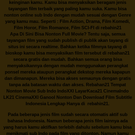
keinginan kamu. Kamu bisa menyaksikan beragam jenis
tayangan film terbaik yang paling kamu suka. Kamu bisa
nonton online sub Indo dengan mudah sesuai dengan Genre
yang kamu mau. Seperti : Film Action, Drama, Film Komedi,
Film Horor, Film Romance, Film SCI-FI di
rebahin21
Apa Di Sini Bisa Nonton Full Movie? Tentu saja, semua
tayangan film yang sudah publish di publik akan tayang di
situs ini secara realtime. Bahkan ketika filmnya tayang di
bioskop kamu bisa menyaksikan film tersebut di
rebahan21
secara gratis dan mudah. Bahkan semua orang bisa
menyaksikannya dengan mudah menggunakan perangkat
ponsel mereka ataupun perangkat dekstop mereka kapapun
dan dimanapun. Mereka bisa akses semaunya dengan gratis
tanpa ada batasan waktu dan akses.
Rebahan21
Tempat
Nonton Movie Sub Indo IndoXXI LayarKaca21 CinemaIndo
LK21 CinemaXXI Ganool Nonton Dan Download Film Subtitle
Indonesia Lengkap Hanya di
rebahin21.
Pada beberapa jenis film sudah secara otomatis aktif sub
bahasa Indonesia. Namun beberapa jenis film lainnya ada
yang harus kamu aktifkan terlebih dahulu sebelum kamu bisa
menikmati sub Indo pada film yang ditonton. Namun kamu