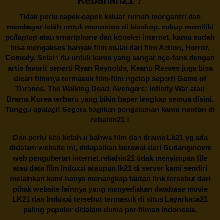
Rebahan21 ?
Tidak perlu capek-capek keluar rumah mengantri dan
membayar lebih untuk menonton di bioskop, cukup memiliki
pc/laptop atau smartphone dan koneksi internet, kamu sudah
bisa mengakses banyak film mulai dari film Action, Horror,
Comedy. Selain itu untuk kamu yang sangat nge-fans dengan
artis favorit seperti Ryan Reynolds, Keanu Reeves juga bisa
dicari filmnya termasuk film-film ngetop seperti Game of
Thrones, The Walking Dead, Avengers: Infinity War atau
Drama Korea terbaru yang bikin baper lengkap semua disini.
Tunggu apalagi! Segera bagikan pengalaman kamu nonton di
rebahin21
!
Dan perlu kita ketahui bahwa film dan drama
Lk21
yg ada
didalam website ini, didapatkan berawal dari Gudangmovie
web penguberan internet.
rebahin21
tidak menyimpan file
atau data film Indoxxi ataupun lk21 di server kami sendiri
melainkan kami hanya menangkap tautan link tersebut dari
pihak website lainnya yang menyediakan database movie
LK21
dan Indoxxi tersebut termasuk di situs
Layarkaca21
paling populer didalam dunia per-filman Indonesia.